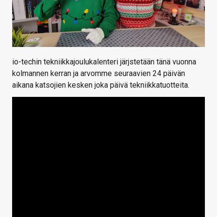
io-techin tekniikkajoulukalenteri järjstetään tänä vuonna
kolmannen kerran ja arvomme seuraavien 24 päivän
aikana katsojien kesken joka päivä tekniikkatuotteita.