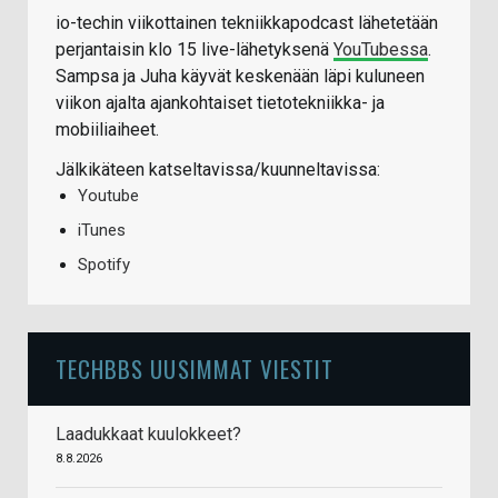
io-techin viikottainen tekniikkapodcast lähetetään
perjantaisin klo 15 live-lähetyksenä
YouTubessa
.
Sampsa ja Juha käyvät keskenään läpi kuluneen
viikon ajalta ajankohtaiset tietotekniikka- ja
mobiiliaiheet.
Jälkikäteen katseltavissa/kuunneltavissa:
Youtube
iTunes
Spotify
TECHBBS UUSIMMAT VIESTIT
Laadukkaat kuulokkeet?
8.8.2026