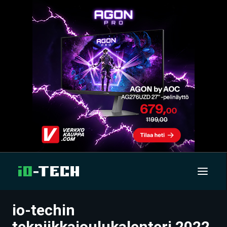
io-techin
UUTISET
tekniikkajoulukalenteri 2022