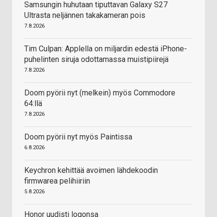
Samsungin huhutaan tiputtavan Galaxy S27
Ultrasta neljännen takakameran pois
7.8.2026
Tim Culpan: Applella on miljardin edestä iPhone-
puhelinten siruja odottamassa muistipiirejä
7.8.2026
Doom pyörii nyt (melkein) myös Commodore
64:llä
7.8.2026
Doom pyörii nyt myös Paintissa
6.8.2026
Keychron kehittää avoimen lähdekoodin
firmwarea pelihiiriin
5.8.2026
Honor uudisti logonsa