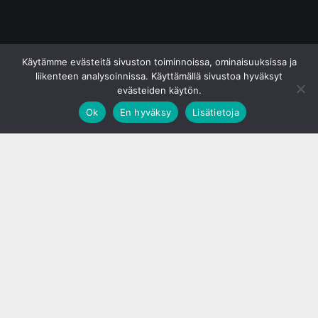
© S&J Media Oy
Käytämme evästeitä sivuston toiminnoissa, ominaisuuksissa ja
liikenteen analysoinnissa. Käyttämällä sivustoa hyväksyt
evästeiden käytön.
Ok
En hyväksy
Lisätietoja
;