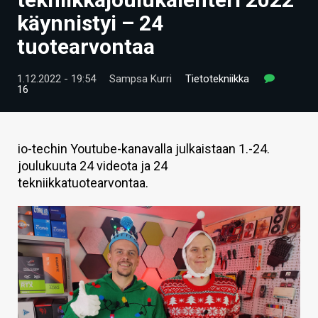
ARTIKKELIT
käynnistyi – 24
tuotearvontaa
VIDEOT
TECHBBS
1.12.2022 - 19:54
Sampsa Kurri
Tietotekniikka
16
TIETOA
HINTA.FI
io-techin Youtube-kanavalla julkaistaan 1.-24.
joulukuuta 24 videota ja 24
KAUPPA
tekniikkatuotearvontaa.
VAIHDA TEEMA
HAKU