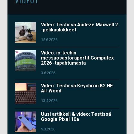
Video: Testissä Audeze Maxwell 2
-pelikuulokkeet
15.6.2026
Video: io-techin
messuosastoraportit Computex
2026 -tapahtumasta
3.6.2026
Video: Testissä Keychron K2 HE
All-Wood
13.4.2026
Uusi artikkeli & video: Testissä
Google Pixel 10a
9.3.2026