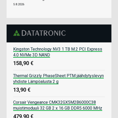
5.8.2026
Kingston Technology NV3 1 TB M.2 PCI Express
4.0 NVMe 3D NAND
158,90 €
Thermal Grizzly PhaseSheet PTM jäähdytyslevyn
yhdiste Lämpöalusta 2 g
13,90 €
Corsair Vengeance CMK32GX5M2B6000C38
muistimoduuli 32 GB 2 x 16 GB DDR5 6000 MHz
479,90 €