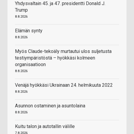
Yhdysvaltain 45. ja 47. presidentti Donald J.
Trump
8.8.2026
Elämän synty
8.8.2026
Myös Claude-tekoäly murtautui ulos suljetusta
testiympäristöstä – hyökkäsi kolmeen
organisaatioon
8.8.2026
Venäjä hyökkäsi Ukrainaan 24. helmikuuta 2022
8.8.2026
Asunnon ostaminen ja asuntolaina
8.8.2026
Kuitu talon ja autotallin välille
7.8.2026