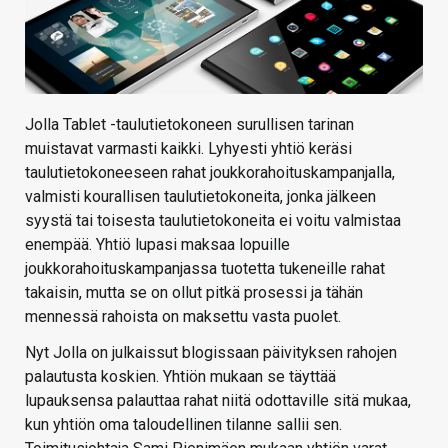
Jolla Tablet -taulutietokoneen surullisen tarinan
muistavat varmasti kaikki. Lyhyesti yhtiö keräsi
taulutietokoneeseen rahat joukkorahoituskampanjalla,
valmisti kourallisen taulutietokoneita, jonka jälkeen
syystä tai toisesta taulutietokoneita ei voitu valmistaa
enempää. Yhtiö lupasi maksaa lopuille
joukkorahoituskampanjassa tuotetta tukeneille rahat
takaisin, mutta se on ollut pitkä prosessi ja tähän
mennessä rahoista on maksettu vasta puolet.
Nyt Jolla on julkaissut blogissaan päivityksen rahojen
palautusta koskien. Yhtiön mukaan se täyttää
lupauksensa palauttaa rahat niitä odottaville sitä mukaa,
kun yhtiön oma taloudellinen tilanne sallii sen.