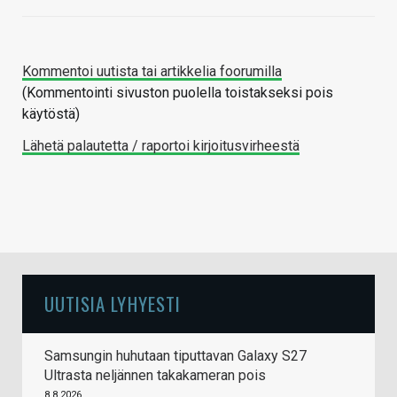
Kommentoi uutista tai artikkelia foorumilla
(Kommentointi sivuston puolella toistakseksi pois
käytöstä)
Lähetä palautetta / raportoi kirjoitusvirheestä
UUTISIA LYHYESTI
Samsungin huhutaan tiputtavan Galaxy S27
Ultrasta neljännen takakameran pois
8.8.2026