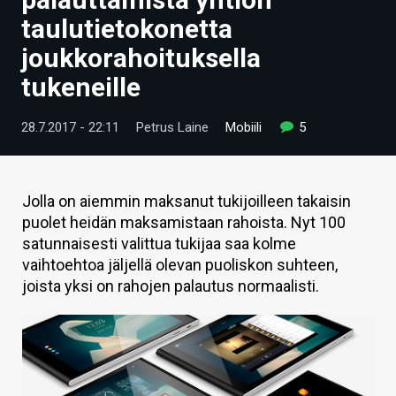
ARTIKKELIT
taulutietokonetta
joukkorahoituksella
VIDEOT
tukeneille
TECHBBS
28.7.2017 - 22:11
Petrus Laine
Mobiili
5
TIETOA
HINTA.FI
Jolla on aiemmin maksanut tukijoilleen takaisin
KAUPPA
puolet heidän maksamistaan rahoista. Nyt 100
satunnaisesti valittua tukijaa saa kolme
VAIHDA TEEMA
vaihtoehtoa jäljellä olevan puoliskon suhteen,
joista yksi on rahojen palautus normaalisti.
HAKU