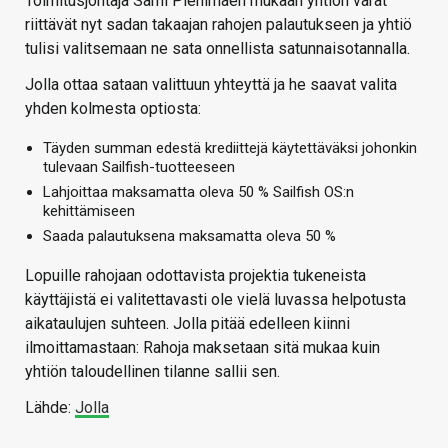
Toimitusjohtaja Sami Pienimäen mukaan yhtiön varat
riittävät nyt sadan takaajan rahojen palautukseen ja yhtiö
tulisi valitsemaan ne sata onnellista satunnaisotannalla.
Jolla ottaa sataan valittuun yhteyttä ja he saavat valita
yhden kolmesta optiosta:
Täyden summan edestä krediittejä käytettäväksi johonkin
tulevaan Sailfish-tuotteeseen
Lahjoittaa maksamatta oleva 50 % Sailfish OS:n
kehittämiseen
Saada palautuksena maksamatta oleva 50 %
Lopuille rahojaan odottavista projektia tukeneista
käyttäjistä ei valitettavasti ole vielä luvassa helpotusta
aikataulujen suhteen. Jolla pitää edelleen kiinni
ilmoittamastaan: Rahoja maksetaan sitä mukaa kuin
yhtiön taloudellinen tilanne sallii sen.
Lähde:
Jolla