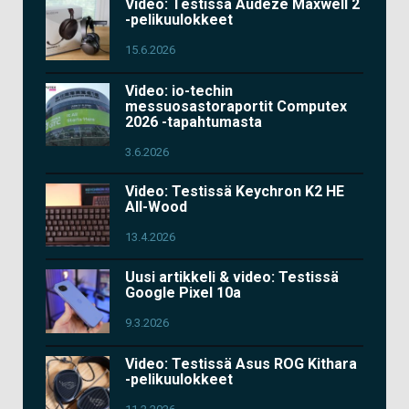
Video: Testissä Audeze Maxwell 2
-pelikuulokkeet
15.6.2026
Video: io-techin
messuosastoraportit Computex
2026 -tapahtumasta
3.6.2026
Video: Testissä Keychron K2 HE
All-Wood
13.4.2026
Uusi artikkeli & video: Testissä
Google Pixel 10a
9.3.2026
Video: Testissä Asus ROG Kithara
-pelikuulokkeet