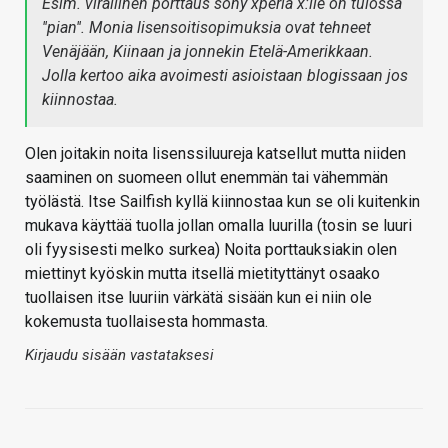
Esim. virallinen porttaus sony xperia x:lle on tulossa
''pian''. Monia lisensoitisopimuksia ovat tehneet
Venäjään, Kiinaan ja jonnekin Etelä-Amerikkaan.
Jolla kertoo aika avoimesti asioistaan blogissaan jos
kiinnostaa.
Olen joitakin noita lisenssiluureja katsellut mutta niiden
saaminen on suomeen ollut enemmän tai vähemmän
työlästä. Itse Sailfish kyllä kiinnostaa kun se oli kuitenkin
mukava käyttää tuolla jollan omalla luurilla (tosin se luuri
oli fyysisesti melko surkea) Noita porttauksiakin olen
miettinyt kyöskin mutta itsellä mietityttänyt osaako
tuollaisen itse luuriin värkätä sisään kun ei niin ole
kokemusta tuollaisesta hommasta.
Kirjaudu sisään vastataksesi