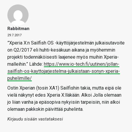
Rabbitman
29.7.2017
”Xperia X:n Sailfish OS -käyttöjärjestelmän julkaisutavoite
on Q2/2017 eli huhti-kesäkuun aikana ja myöhemmin
projekti todennäköisesti laajenee myös muihin Xperia-
malleihin.” Lähde:
https://www.io-tech.fi/uutinen/jollan-
sailfish-os-kayttojarjestelma-julkaistaan-sonyn-xperia-
puhelimille/
Ostin Xperian (tosin XA1) Sailfishin takia, mutta eipä ole
vielä näkynyt edes Xperia X:lläkään. Alkoi Jolla olemaan
jo liian vanha ja epäsopiva nykyisiin tarpeisiin, niin alkoi
olemaan pakkokin päivittää puhelinta.
Kirjaudu sisään vastataksesi