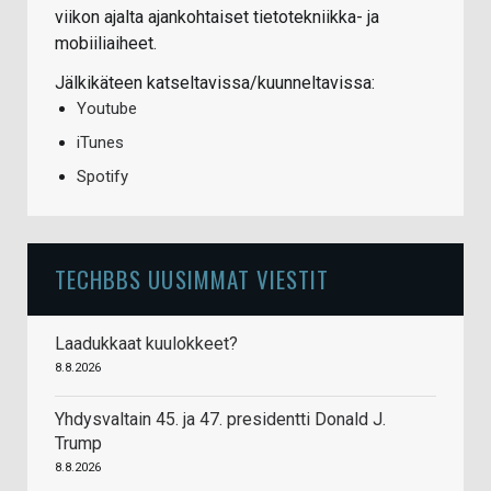
viikon ajalta ajankohtaiset tietotekniikka- ja
mobiiliaiheet.
Jälkikäteen katseltavissa/kuunneltavissa:
Youtube
iTunes
Spotify
TECHBBS UUSIMMAT VIESTIT
Laadukkaat kuulokkeet?
8.8.2026
Yhdysvaltain 45. ja 47. presidentti Donald J.
Trump
8.8.2026