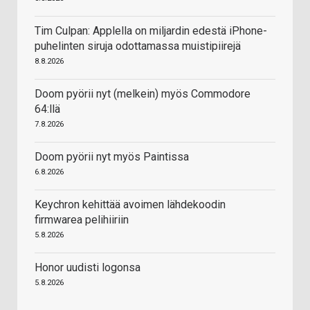
Tim Culpan: Applella on miljardin edestä iPhone-
puhelinten siruja odottamassa muistipiirejä
8.8.2026
Doom pyörii nyt (melkein) myös Commodore
64:llä
7.8.2026
Doom pyörii nyt myös Paintissa
6.8.2026
Keychron kehittää avoimen lähdekoodin
firmwarea pelihiiriin
5.8.2026
Honor uudisti logonsa
5.8.2026