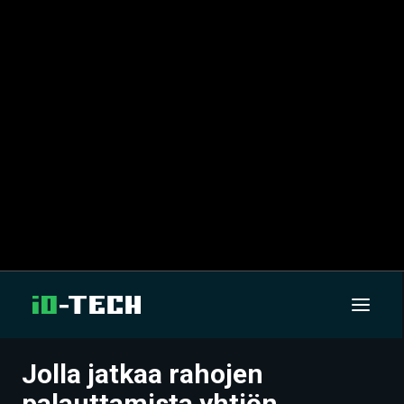
Jolla jatkaa rahojen
UUTISET
palauttamista yhtiön