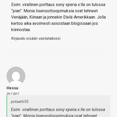
Esim. virallinen porttaus sony xperia x:lle on tulossa
”pian”. Monia lisensoitisopimuksia ovat tehneet
Venäjään, Kiinaan ja jonnekin Etelä-Amerikkaan. Jolla
kertoo aika avoimesti asioistaan blogissaan jos
kiinnostaa.
Kirjaudu sisään vastataksesi
Hessu
29.7.2017
potaatti55
Esim. virallinen porttaus sony xperia x:lle on tulossa
''pian''. Monia lisensoitisopimuksia ovat tehneet