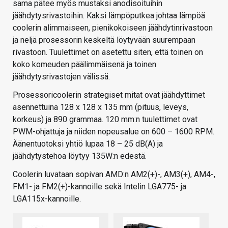
sama pätee myös mustaksi anodisoituihin
jäähdytysrivastoihin. Kaksi lämpöputkea johtaa lämpöä
coolerin alimmaiseen, pienikokoiseen jäähdytinrivastoon
ja neljä prosessorin keskeltä löytyvään suurempaan
rivastoon. Tuulettimet on asetettu siten, että toinen on
koko komeuden päälimmäisenä ja toinen
jäähdytysrivastojen välissä.
Prosessoricoolerin strategiset mitat ovat jäähdyttimet
asennettuina 128 x 128 x 135 mm (pituus, leveys,
korkeus) ja 890 grammaa. 120 mm:n tuulettimet ovat
PWM-ohjattuja ja niiden nopeusalue on 600 – 1600 RPM.
Äänentuotoksi yhtiö lupaa 18 – 25 dB(A) ja
jäähdytystehoa löytyy 135W:n edestä.
Coolerin luvataan sopivan AMD:n AM2(+)-, AM3(+), AM4-,
FM1- ja FM2(+)-kannoille sekä Intelin LGA775- ja
LGA115x-kannoille.