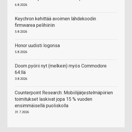
6.8.2026
Keychron kehittää avoimen lähdekoodin
firmwarea pelihiiriin
5.8.2026
Honor uudisti logonsa
5.8.2026
Doom pyörii nyt (melkein) myös Commodore
64:llä
3.8.2026
Counterpoint Research: Mobiilijärjestelmäpiirien
toimitukset laskivat jopa 15 % vuoden
ensimmäisellä puoliskolla
31.7.2026