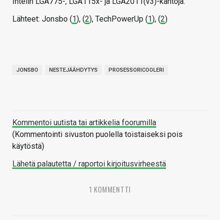
Intelin LGA775-, LGA115x- ja LGA2011(v3)-kantoja.
Lähteet: Jonsbo (
1
), (
2
), TechPowerUp (
1
), (
2
)
JONSBO
NESTEJÄÄHDYTYS
PROSESSORICOOLERI
Kommentoi uutista tai artikkelia foorumilla
(Kommentointi sivuston puolella toistaiseksi pois
käytöstä)
Lähetä palautetta / raportoi kirjoitusvirheestä
1 KOMMENTTI