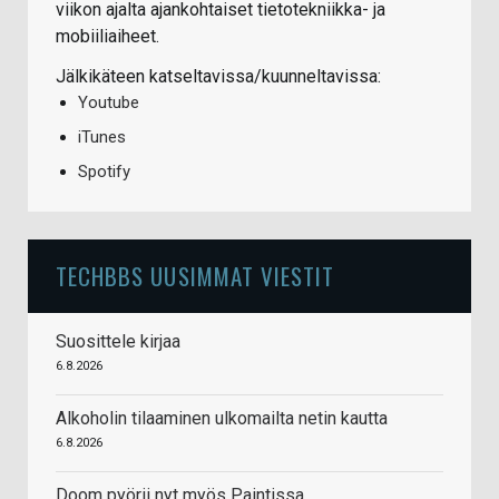
viikon ajalta ajankohtaiset tietotekniikka- ja
mobiiliaiheet.
Jälkikäteen katseltavissa/kuunneltavissa:
Youtube
iTunes
Spotify
TECHBBS UUSIMMAT VIESTIT
Suosittele kirjaa
6.8.2026
Alkoholin tilaaminen ulkomailta netin kautta
6.8.2026
Doom pyörii nyt myös Paintissa