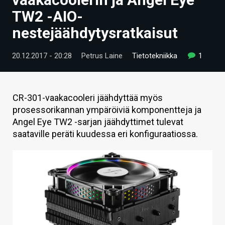
ARTIKKELIT
TW2 -AIO-
nestejäähdytysratkaisut
VIDEOT
TECHBBS
20.12.2017 - 20:28
Petrus Laine
Tietotekniikka
1
TIETOA
HINTA.FI
CR-301-vaakacooleri jäähdyttää myös
prosessorikannan ympäröiviä komponentteja ja
KAUPPA
Angel Eye TW2 -sarjan jäähdyttimet tulevat
saataville peräti kuudessa eri konfiguraatiossa.
VAIHDA TEEMA
HAKU