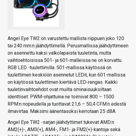
Angel Eye TW2 on varustettu mallista riippuen joko 120
tai 240 mm:n jäähdyttimellä. Perusmallissa jäähdyttimeen
on asennettu kaksi valkolapaista tuuletinta, mutta
vaihtoehtoisissa 501- ja 601-malleissa ne on korvattu
RGB LED -tuulettimilla. 501-mallissa käytössä on
tuulettimen keskiöön asennetut LEDit, kun 601-mallissa
on käytössä tuulettimen kiertävä LED-rengas. Kaikki
tuuletinvaihtoehdot ovat muilta ominaisuuksiltaan
identtiset: PWM-ohjattuina ne toimivat 800 – 1500
RPM:n nopeudella ja tuottavat 21,6 – 50,4 CFM:n edestä
ilmavirtaa. Maksimi äänentasoksi kerrotaan 25 dBA.
Angel Eye TW2 -sarjan jäähdyttimet tukevat AMD:n
AM2(+)-, AM3(+), AM4-, FM1- ja FM2(+)-kantoja sekä