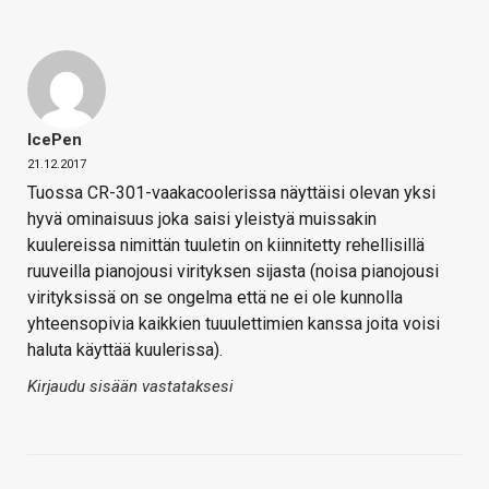
IcePen
21.12.2017
Tuossa CR-301-vaakacoolerissa näyttäisi olevan yksi
hyvä ominaisuus joka saisi yleistyä muissakin
kuulereissa nimittän tuuletin on kiinnitetty rehellisillä
ruuveilla pianojousi virityksen sijasta (noisa pianojousi
virityksissä on se ongelma että ne ei ole kunnolla
yhteensopivia kaikkien tuuulettimien kanssa joita voisi
haluta käyttää kuulerissa).
Kirjaudu sisään vastataksesi