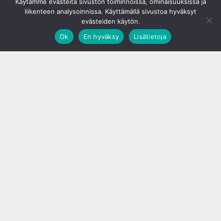
Käytämme evästeitä sivuston toiminnoissa, ominaisuuksissa ja
liikenteen analysoinnissa. Käyttämällä sivustoa hyväksyt
evästeiden käytön.
Ok
En hyväksy
Lisätietoja
;