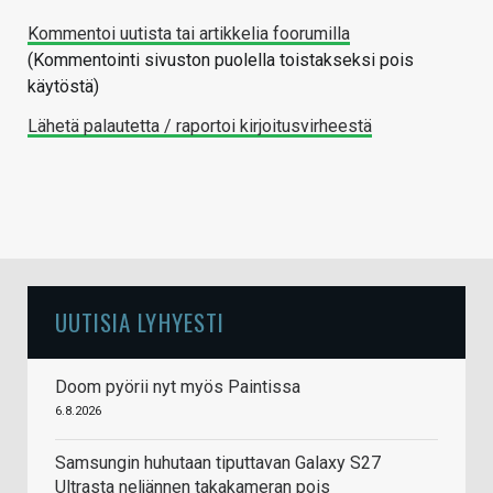
Kommentoi uutista tai artikkelia foorumilla
(Kommentointi sivuston puolella toistakseksi pois
käytöstä)
Lähetä palautetta / raportoi kirjoitusvirheestä
UUTISIA LYHYESTI
Doom pyörii nyt myös Paintissa
6.8.2026
Samsungin huhutaan tiputtavan Galaxy S27
Ultrasta neljännen takakameran pois