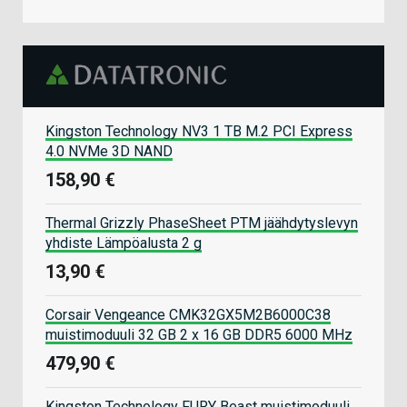
Kingston Technology NV3 1 TB M.2 PCI Express
4.0 NVMe 3D NAND
158,90 €
Thermal Grizzly PhaseSheet PTM jäähdytyslevyn
yhdiste Lämpöalusta 2 g
13,90 €
Corsair Vengeance CMK32GX5M2B6000C38
muistimoduuli 32 GB 2 x 16 GB DDR5 6000 MHz
479,90 €
Kingston Technology FURY Beast muistimoduuli