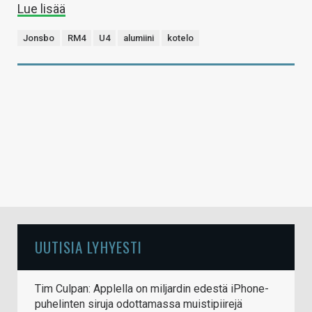
Lue lisää
Jonsbo
RM4
U4
alumiini
kotelo
UUTISIA LYHYESTI
Tim Culpan: Applella on miljardin edestä iPhone-
puhelinten siruja odottamassa muistipiirejä