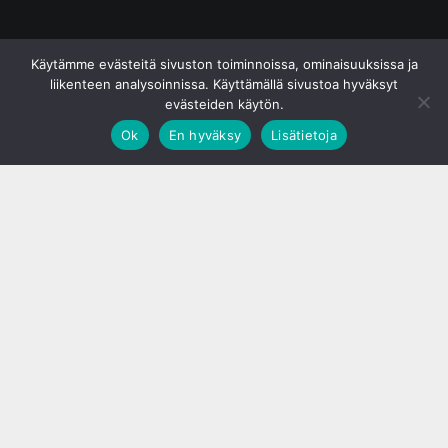
© S&J Media Oy
Käytämme evästeitä sivuston toiminnoissa, ominaisuuksissa ja
liikenteen analysoinnissa. Käyttämällä sivustoa hyväksyt
evästeiden käytön.
Ok
En hyväksy
Lisätietoja
;