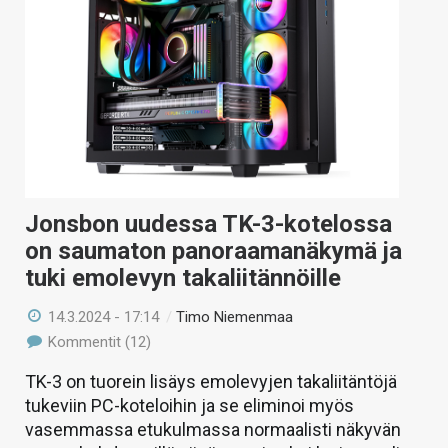
Jonsbon uudessa TK-3-kotelossa
on saumaton panoraamanäkymä ja
tuki emolevyn takaliitännöille
14.3.2024 - 17:14
/
Timo Niemenmaa
Kommentit (12)
TK-3 on tuorein lisäys emolevyjen takaliitäntöjä
tukeviin PC-koteloihin ja se eliminoi myös
vasemmassa etukulmassa normaalisti näkyvän