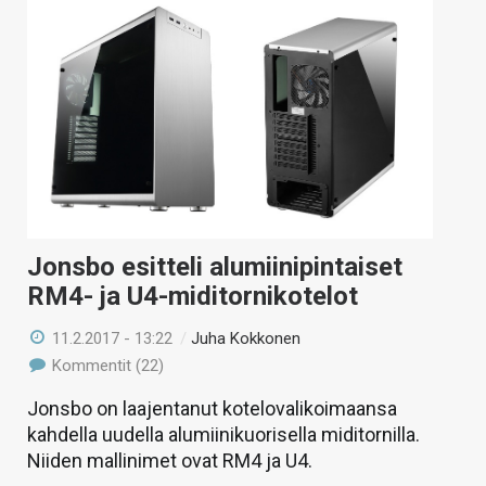
Jonsbo esitteli alumiinipintaiset
RM4- ja U4-miditornikotelot
11.2.2017 - 13:22
/
Juha Kokkonen
Kommentit (22)
Jonsbo on laajentanut kotelovalikoimaansa
kahdella uudella alumiinikuorisella miditornilla.
Niiden mallinimet ovat RM4 ja U4.