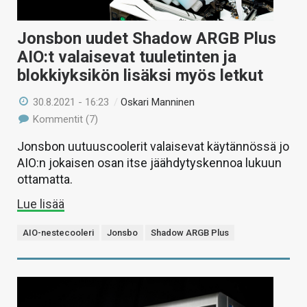
Jonsbon uudet Shadow ARGB Plus
AIO:t valaisevat tuuletinten ja
blokkiyksikön lisäksi myös letkut
30.8.2021 - 16:23
/
Oskari Manninen
Kommentit (7)
Jonsbon uutuuscoolerit valaisevat käytännössä jo
AIO:n jokaisen osan itse jäähdytyskennoa lukuun
ottamatta.
Lue lisää
AIO-nestecooleri
Jonsbo
Shadow ARGB Plus