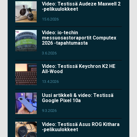
Video: Testissä Audeze Maxwell 2
-pelikuulokkeet
15.6.2026
Video: io-techin
messuosastoraportit Computex
2026 -tapahtumasta
3.6.2026
Video: Testissä Keychron K2 HE
All-Wood
13.4.2026
Uusi artikkeli & video: Testissä
Google Pixel 10a
9.3.2026
Video: Testissä Asus ROG Kithara
-pelikuulokkeet