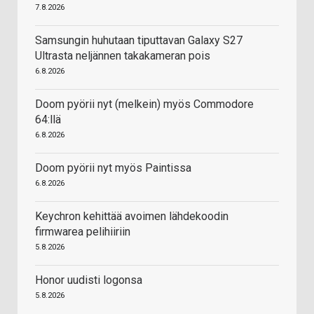
7.8.2026
Samsungin huhutaan tiputtavan Galaxy S27
Ultrasta neljännen takakameran pois
6.8.2026
Doom pyörii nyt (melkein) myös Commodore
64:llä
6.8.2026
Doom pyörii nyt myös Paintissa
6.8.2026
Keychron kehittää avoimen lähdekoodin
firmwarea pelihiiriin
5.8.2026
Honor uudisti logonsa
5.8.2026