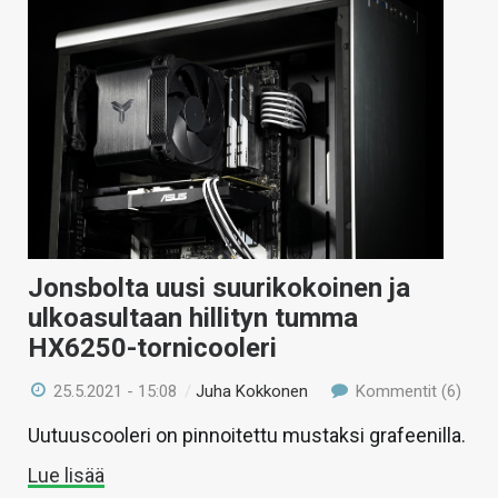
Jonsbolta uusi suurikokoinen ja
ulkoasultaan hillityn tumma
HX6250-tornicooleri
25.5.2021 - 15:08
/
Juha Kokkonen
Kommentit (6)
Uutuuscooleri on pinnoitettu mustaksi grafeenilla.
Lue lisää