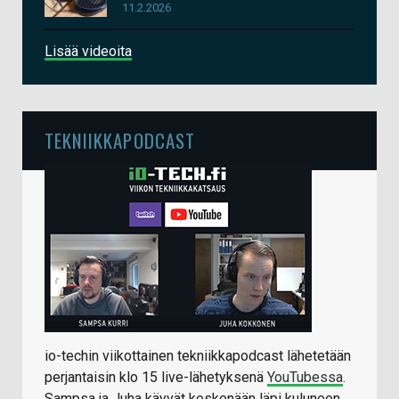
11.2.2026
Lisää videoita
TEKNIIKKAPODCAST
io-techin viikottainen tekniikkapodcast lähetetään
perjantaisin klo 15 live-lähetyksenä
YouTubessa
.
Sampsa ja Juha käyvät keskenään läpi kuluneen