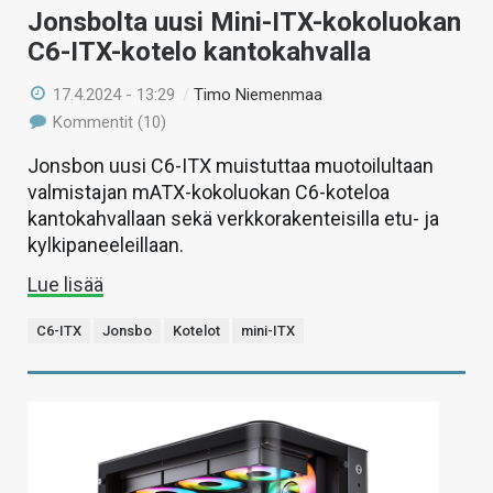
Jonsbolta uusi Mini-ITX-kokoluokan
C6-ITX-kotelo kantokahvalla
17.4.2024 - 13:29
/
Timo Niemenmaa
Kommentit (10)
Jonsbon uusi C6-ITX muistuttaa muotoilultaan
valmistajan mATX-kokoluokan C6-koteloa
kantokahvallaan sekä verkkorakenteisilla etu- ja
kylkipaneeleillaan.
Lue lisää
C6-ITX
Jonsbo
Kotelot
mini-ITX