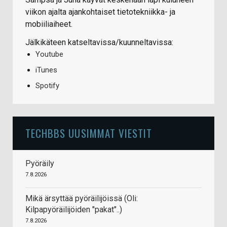
viikon ajalta ajankohtaiset tietotekniikka- ja
mobiiliaiheet.
Jälkikäteen katseltavissa/kuunneltavissa:
Youtube
iTunes
Spotify
TECHBBS UUSIMMAT VIESTIT
Pyöräily
7.8.2026
Mikä ärsyttää pyöräilijöissä (Oli:
Kilpapyöräilijöiden "pakat"..)
7.8.2026