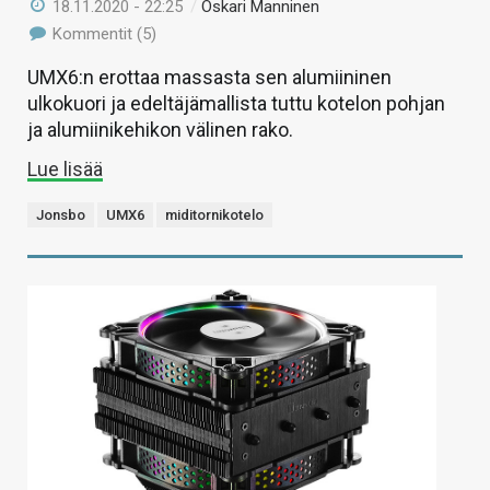
18.11.2020 - 22:25
/
Oskari Manninen
Kommentit (5)
UMX6:n erottaa massasta sen alumiininen
ulkokuori ja edeltäjämallista tuttu kotelon pohjan
ja alumiinikehikon välinen rako.
Lue lisää
Jonsbo
UMX6
miditornikotelo