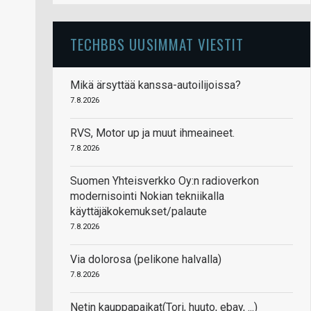
TECHBBS UUSIMMAT VIESTIT
Mikä ärsyttää kanssa-autoilijoissa?
7.8.2026
RVS, Motor up ja muut ihmeaineet.
7.8.2026
Suomen Yhteisverkko Oy:n radioverkon
modernisointi Nokian tekniikalla
käyttäjäkokemukset/palaute
7.8.2026
Via dolorosa (pelikone halvalla)
7.8.2026
Netin kauppapaikat(Tori, huuto, ebay, ...)