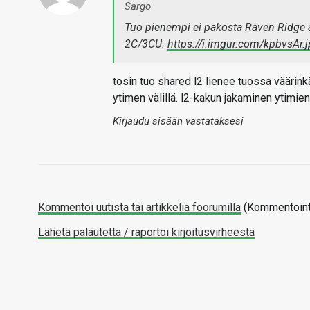
Sargo
Tuo pienempi ei pakosta Raven Ridge a
2C/3CU:
https://i.imgur.com/kpbvsAr.
tosin tuo shared l2 lienee tuossa väärink
ytimen välillä. l2-kakun jakaminen ytimien 
Kirjaudu sisään vastataksesi
Kommentoi uutista tai artikkelia foorumilla
(Kommentointi
Lähetä palautetta / raportoi kirjoitusvirheestä