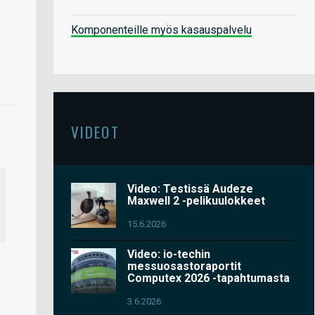
Komponenteille myös kasauspalvelu
VIDEOT
Video: Testissä Audeze
Maxwell 2 -pelikuulokkeet
15.6.2026
Video: io-techin
messuosastoraportit
Computex 2026 -tapahtumasta
3.6.2026