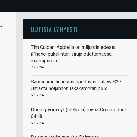
n
UUTISIA LYHYESTI
Tim Culpan: Applella on miljardin edestä
iPhone-puhelinten siruja odottamassa
muistipiirejä
7.8.2026
Samsungin huhutaan tiputtavan Galaxy S27
Ultrasta neljännen takakameran pois
6.8.2026
Doom pyörii nyt (melkein) myös Commodore
64:llä
6.8.2026