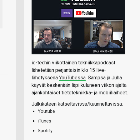
io-techin viikottainen tekniikkapodcast
lähetetään perjantaisin klo 15 live-
lähetyksenä
YouTubessa
. Sampsa ja Juha
käyvät keskenään läpi kuluneen viikon ajalta
ajankohtaiset tietotekniikka- ja mobiiliaiheet.
Jälkikäteen katseltavissa/kuunneltavissa:
Youtube
iTunes
Spotify