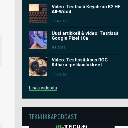
Video: Testissä Keychron K2 HE
All-Wood
13.4.2026
Uusi artikkeli & video: Testissä
Google Pixel 10a
9.3.2026
Video: Testissä Asus ROG
Kithara -pelikuulokkeet
11.2.2026
Lisää videoita
TEKNIIKKAPODCAST