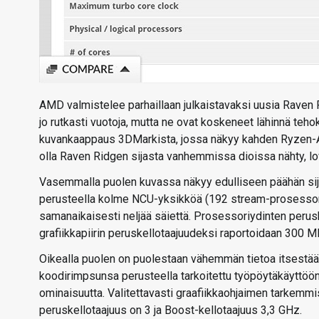
AMD valmistelee parhaillaan julkaistavaksi uusia Raven R
jo rutkasti vuotoja, mutta ne ovat koskeneet lähinnä teho
kuvankaappaus 3DMarkista, jossa näkyy kahden Ryzen-APU
olla Raven Ridgen sijasta vanhemmissa dioissa nähty, l
Vasemmalla puolen kuvassa näkyy edulliseen päähän sijo
perusteella kolme NCU-yksikköä (192 stream-prosessori
samanaikaisesti neljää säiettä. Prosessoriydinten peru
grafiikkapiirin peruskellotaajuudeksi raportoidaan 300 M
Oikealla puolen on puolestaan vähemmän tietoa itsestää
koodirimpsunsa perusteella tarkoitettu työpöytäkäyttöön
ominaisuutta. Valitettavasti graafiikkaohjaimen tarkemmi
peruskellotaajuus on 3 ja Boost-kellotaajuus 3,3 GHz.