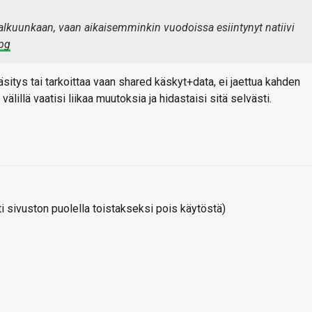
lkuunkaan, vaan aikaisemminkin vuodoissa esiintynyt natiivi
jpg
äsitys tai tarkoittaa vaan shared käskyt+data, ei jaettua kahden
välillä vaatisi liikaa muutoksia ja hidastaisi sitä selvästi.
 sivuston puolella toistakseksi pois käytöstä)