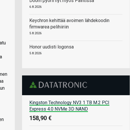
Doom pyörii nyt myös Paintissa
6.8.2026
Keychron kehittää avoimen lähdekoodin
firmwarea pelihiiriin
5.8.2026
atu
Honor uudisti logonsa
5.8.2026
a
imen
aa
kun
Kingston Technology NV3 1 TB M.2 PCI
Express 4.0 NVMe 3D NAND
158,90 €
en