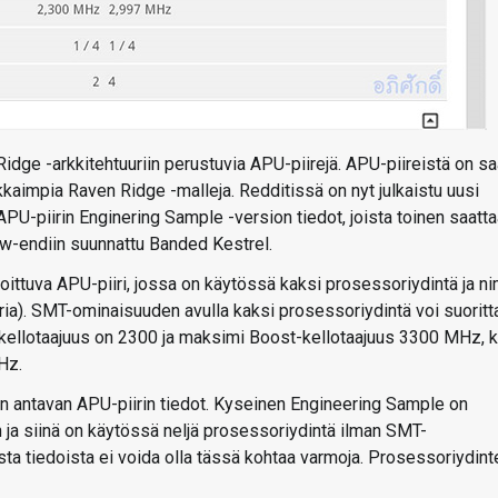
idge -arkkitehtuuriin perustuvia APU-piirejä. APU-piireistä on sa
kkaimpia Raven Ridge -malleja. Redditissä on nyt julkaistu uusi
-piirin Enginering Sample -version tiedot, joista toinen saatta
ow-endiin suunnattu Banded Kestrel.
ittuva APU-piiri, jossa on käytössä kaksi prosessoriydintä ja n
a). SMT-ominaisuuden avulla kaksi prosessoriydintä voi suoritt
skellotaajuus on 2300 ja maksimi Boost-kellotaajuus 3300 MHz, 
Hz.
n antavan APU-piirin tiedot. Kyseinen Engineering Sample on
 ja siinä on käytössä neljä prosessoriydintä ilman SMT-
sta tiedoista ei voida olla tässä kohtaa varmoja. Prosessoriydint