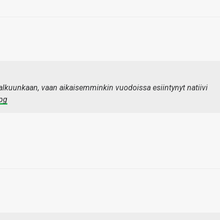
lkuunkaan, vaan aikaisemminkin vuodoissa esiintynyt natiivi
jpg