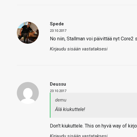
Spede
23.10.2017
No niin, Stallman voi päivittää nyt Core2
Kirjaudu sisään vastataksesi
Deussu
23.10.2017
demu
Älä kiukuttele!
Don't kiukuttele. This on hyvä way of kirjo
Kirjaudu sisään vastataksesi