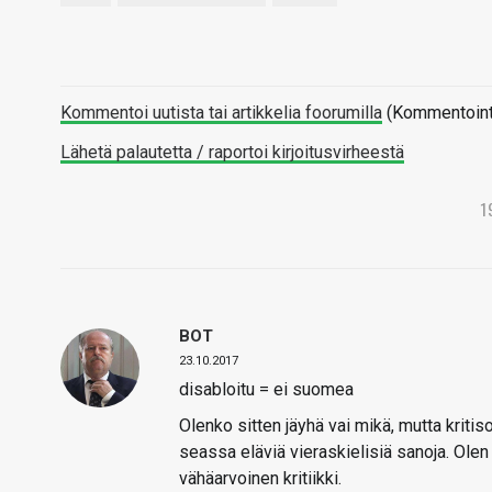
Kommentoi uutista tai artikkelia foorumilla
(Kommentointi 
Lähetä palautetta / raportoi kirjoitusvirheestä
1
BOT
23.10.2017
disabloitu = ei suomea
Olenko sitten jäyhä vai mikä, mutta kritis
seassa eläviä vieraskielisiä sanoja. Olen
vähäarvoinen kritiikki.