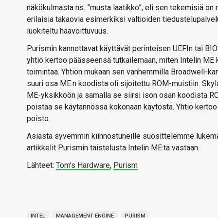
näkökulmasta ns. ”musta laatikko”, eli sen tekemisiä on m
erilaisia takaovia esimerkiksi valtioiden tiedustelupalvelui
luokiteltu haavoittuvuus.
Purismin kannettavat käyttävät perinteisen UEFIn tai BI
yhtiö kertoo päässeensä tutkailemaan, miten Intelin ME
toimintaa. Yhtiön mukaan sen vanhemmilla Broadwell-kannet
suuri osa ME:n koodista oli sijoitettu ROM-muistiin. Skyl
ME-yksikköön ja samalla se siirsi ison osan koodista RO
poistaa se käytännössä kokonaan käytöstä. Yhtiö kertoo 
poisto.
Asiasta syvemmin kiinnostuneille suosittelemme luke
artikkelit Purismin taistelusta Intelin ME:tä vastaan.
Lähteet:
Tom’s Hardware
,
Purism
INTEL
MANAGEMENT ENGINE
PURISM