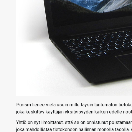
Purism lienee vielä useimmille täysin tuntematon tietok
joka keskittyy käyttäjän yksityisyyden kaiken edelle nostav
Yhtiö on nyt ilmoittanut, että se on onnistunut poistama
joka mahdollistaa tietokoneen hallinnan monella tasolla, v