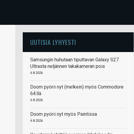
UUTISIA LYHYESTI
Samsungin huhutaan tiputtavan Galaxy S27
Ultrasta neljännen takakameran pois
6.8.2026
Doom pyörii nyt (melkein) myös Commodore
64:llä
6.8.2026
Doom pyörii nyt myös Paintissa
6.8.2026