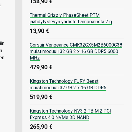
158,90 €
u
Thermal Grizzly PhaseSheet PTM
jäähdytyslevyn yhdiste Lämpöalusta 2 g
13,90 €
iin
Corsair Vengeance CMK32GX5M2B6000C38
en
muistimoduuli 32 GB 2 x 16 GB DDR5 6000
den
MHz
479,90 €
Kingston Technology FURY Beast
muistimoduuli 32 GB 2 x 16 GB DDR5
519,90 €
Kingston Technology NV3 2 TB M.2 PCI
Express 4.0 NVMe 3D NAND
265,90 €