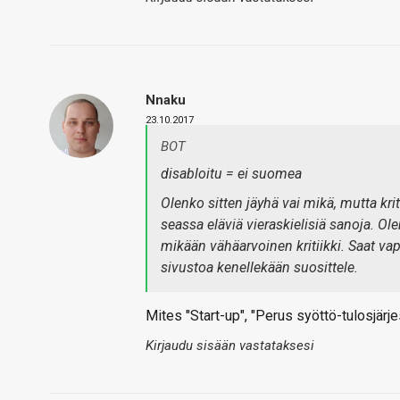
Nnaku
23.10.2017
BOT
disabloitu = ei suomea
Olenko sitten jäyhä vai mikä, mutta kri
seassa eläviä vieraskielisiä sanoja. Ol
mikään vähäarvoinen kritiikki. Saat vap
sivustoa kenellekään suosittele.
Mites "Start-up", "Perus syöttö-tulosjärje
Kirjaudu sisään vastataksesi