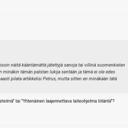
tisoin näitä kääntämättä jätettyjä sanoja tai villinä suomenkielen
en minäkin tämän palstan lukija sentään ja tämä ei ole edes
aasti pilata artikkelisi Petrus, mutta sitten en minäkään tätä
stelmä" tai "Yhtenäinen laajennettava laiteohjelma liitäntä"?