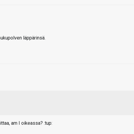
 sukupolven läppärinsä.
ittaa, am I oikeassa? :tup: