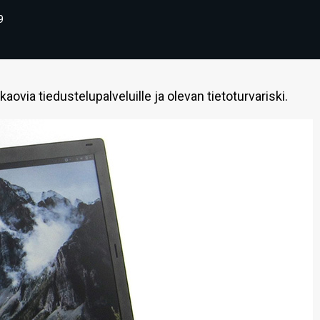
9
via tiedustelupalveluille ja olevan tietoturvariski.