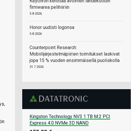
Keychron kehittää avoimen lähdekoodin
firmwarea pelihiiriin
5.8.2026
Honor uudisti logonsa
5.8.2026
Counterpoint Research:
Mobiilijärjestelmäpiirien toimitukset laskivat
jopa 15 % vuoden ensimmäisellä puoliskolla
31.7.2026
ys,
Kingston Technology NV3 1 TB M.2 PCI
kön
Express 4.0 NVMe 3D NAND