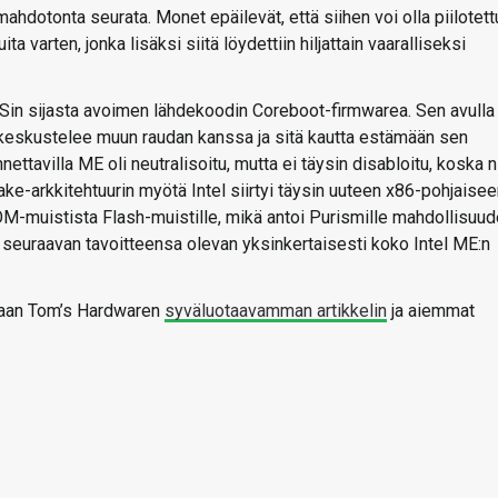
ahdotonta seurata. Monet epäilevät, että siihen voi olla piilotett
ta varten, jonka lisäksi siitä löydettiin hiljattain vaaralliseksi
OSin sijasta avoimen lähdekoodin Coreboot-firmwarea. Sen avulla
 keskustelee muun raudan kanssa ja sitä kautta estämään sen
tavilla ME oli neutralisoitu, mutta ei täysin disabloitu, koska n
ake-arkkitehtuurin myötä Intel siirtyi täysin uuteen x86-pohjaise
M-muistista Flash-muistille, mikä antoi Purismille mahdollisuu
seuraavan tavoitteensa olevan yksinkertaisesti koko Intel ME:n
maan Tom’s Hardwaren
syväluotaavamman artikkelin
ja aiemmat