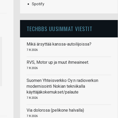
Spotify
TECHBBS UUSIMMAT VIESTIT
Mikä ärsyttää kanssa-autoilijoissa?
7.8.2026
RVS, Motor up ja muut ihmeaineet.
7.8.2026
Suomen Yhteisverkko Oy:n radioverkon
modernisointi Nokian tekniikalla
käyttäjäkokemukset/palaute
7.8.2026
Via dolorosa (pelikone halvalla)
7.8.2026