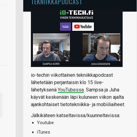
TEKNIIKKAPODCAST
io-techin viikottainen tekniikkapodcast
lähetetään perjantaisin klo 15 live-
lähetyksenä
YouTubessa
. Sampsa ja Juha
käyvät keskenään läpi kuluneen viikon ajalta
ajankohtaiset tietotekniikka- ja mobiiliaiheet.
Jälkikäteen katseltavissa/kuunneltavissa:
Youtube
iTunes