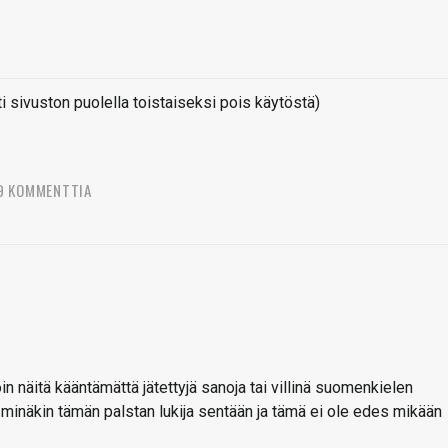
sivuston puolella toistaiseksi pois käytöstä)
9 KOMMENTTIA
oin näitä kääntämättä jätettyjä sanoja tai villinä suomenkielen
 minäkin tämän palstan lukija sentään ja tämä ei ole edes mikään