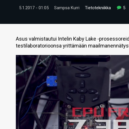
5.1.2017 - 01:05
Sampsa Kurri
Tietotekniikka
5
Asus valmistautui Intelin Kaby Lake -prosessoreide
testilaboratorioonsa yrittämään maailmanennätys