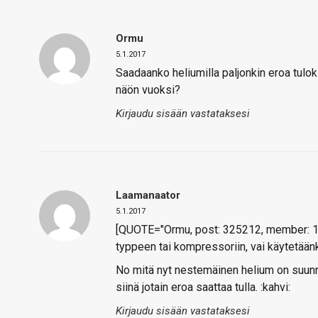
Ormu
5.1.2017
Saadaanko heliumilla paljonkin eroa tulok
näön vuoksi?
Kirjaudu sisään vastataksesi
Laamanaator
5.1.2017
[QUOTE="Ormu, post: 325212, member: 151
typpeen tai kompressoriin, vai käytetää
No mitä nyt nestemäinen helium on suun
siinä jotain eroa saattaa tulla. :kahvi:
Kirjaudu sisään vastataksesi