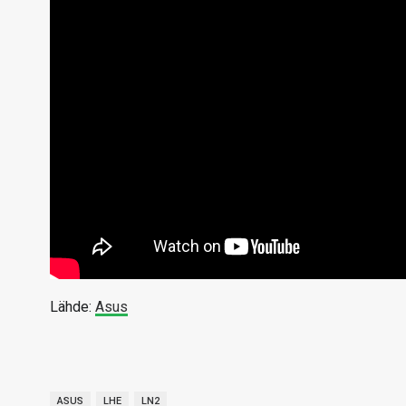
Lähde:
Asus
ASUS
LHE
LN2