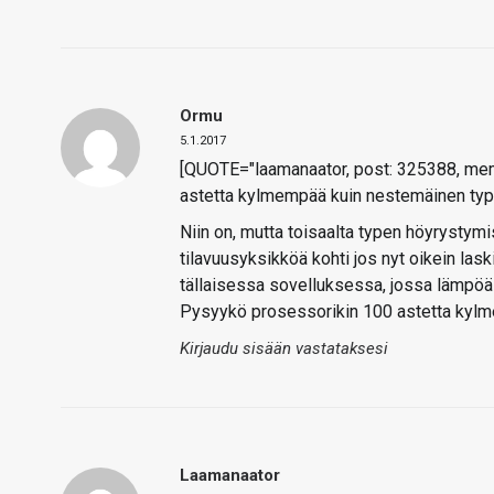
Ormu
5.1.2017
[QUOTE="laamanaator, post: 325388, mem
astetta kylmempää kuin nestemäinen typpi…
Niin on, mutta toisaalta typen höyrystymi
tilavuusyksikköä kohti jos nyt oikein lask
tällaisessa sovelluksessa, jossa lämpöä s
Pysyykö prosessorikin 100 astetta kyl
Kirjaudu sisään vastataksesi
Laamanaator