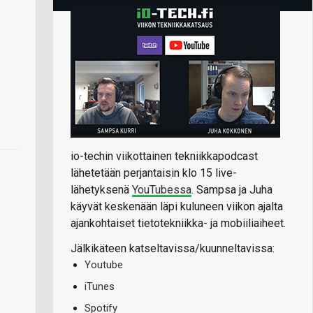
io-techin viikottainen tekniikkapodcast
lähetetään perjantaisin klo 15 live-
lähetyksenä
YouTubessa
. Sampsa ja Juha
käyvät keskenään läpi kuluneen viikon ajalta
ajankohtaiset tietotekniikka- ja mobiiliaiheet.
Jälkikäteen katseltavissa/kuunneltavissa:
Youtube
iTunes
Spotify