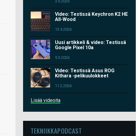
3.6.2026
Video: Testissä Keychron K2 HE
All-Wood
13.4.2026
Uusi artikkeli & video: Testissä
Google Pixel 10a
9.3.2026
Video: Testissä Asus ROG
Kithara -pelikuulokkeet
11.2.2026
Lisää videoita
TEKNIIKKAPODCAST