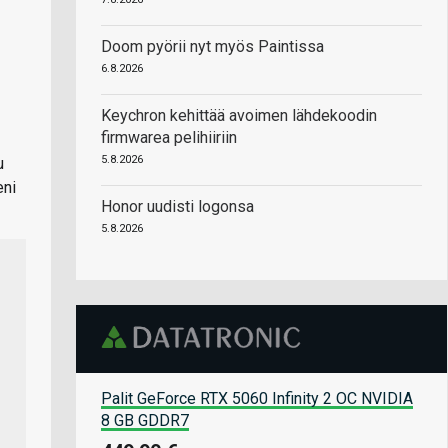
Doom pyörii nyt myös Paintissa
6.8.2026
Keychron kehittää avoimen lähdekoodin
firmwarea pelihiiriin
5.8.2026
u
eni
Honor uudisti logonsa
5.8.2026
Palit GeForce RTX 5060 Infinity 2 OC NVIDIA
8 GB GDDR7