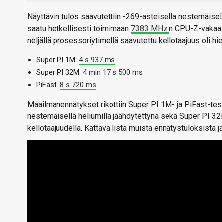
Näyttävin tulos saavutettiin -269-asteisella nestemäisell
saatu hetkellisesti toimimaan
7383 MHz:
n CPU-Z-vakaall
neljällä prosessoriytimellä saavutettu kellotaajuus oli
Super PI 1M:
4 s 937 ms
Super PI 32M:
4 min 17 s 500 ms
PiFast:
8 s 720 ms
Maailmanennätykset rikottiin Super PI 1M- ja PiFast-tes
nestemäisellä heliumilla jäähdytettynä sekä Super PI 3
kellotaajuudella. Kattava lista muista ennätystuloksista 