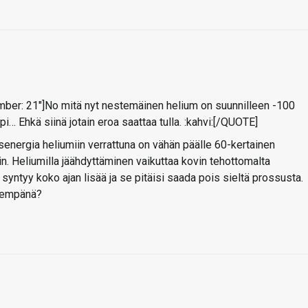
ber: 21"]No mitä nyt nestemäinen helium on suunnilleen -100
 Ehkä siinä jotain eroa saattaa tulla. :kahvi:[/QUOTE]
senergia heliumiin verrattuna on vähän päälle 60-kertainen
in. Heliumilla jäähdyttäminen vaikuttaa kovin tehottomalta
yntyy koko ajan lisää ja se pitäisi saada pois sieltä prossusta.
mempänä?