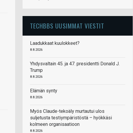
TECHBBS UUSIMMAT VIESTIT
Laadukkaat kuulokkeet?
8.8.2026
Yhdysvaltain 45. ja 47. presidentti Donald J.
Trump
8.8.2026
Elämän synty
8.8.2026
Myös Claude-tekoäly murtautui ulos
suljetusta testiympäristöstä – hyökkäsi
kolmeen organisaatioon
8.8.2026