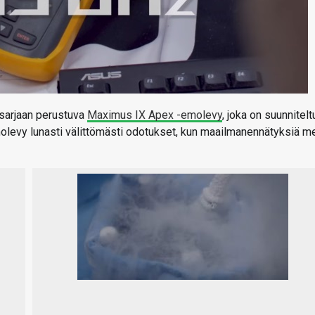
isarjaan perustuva
Maximus IX Apex -emolevy
, joka on suunnitelt
Emolevy lunasti välittömästi odotukset, kun maailmanennätyksiä m