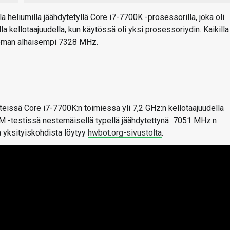
ä heliumilla jäähdytetyllä Core i7-7700K -prosessorilla, joka oli
a kellotaajuudella, kun käytössä oli yksi prosessoriydin. Kaikilla
 hieman alhaisempi 7328 MHz.
teissä Core i7-7700K:n toimiessa yli 7,2 GHz:n kellotaajuudella
2M -testissä nestemäisellä typellä jäähdytettynä 7051 MHz:n
ja yksityiskohdista löytyy
hwbot.org-sivustolta
.