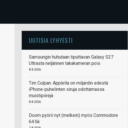
UUTISIA LYHYESTI
Samsungin huhutaan tiputtavan Galaxy S27
Ultrasta neljännen takakameran pois
8.8.2026
Tim Culpan: Applella on miljardin edestä
iPhone-puhelinten siruja odottamassa
muistipiirejä
8.8.2026
Doom pyörii nyt (melkein) myös Commodore
64:llä
7.8.2026