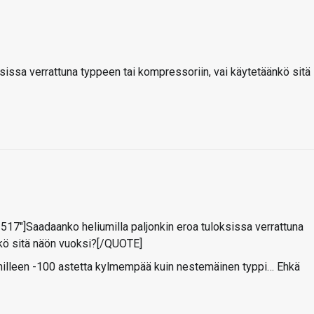
sissa verrattuna typpeen tai kompressoriin, vai käytetäänkö sitä
7"]Saadaanko heliumilla paljonkin eroa tuloksissa verrattuna
nkö sitä näön vuoksi?[/QUOTE]
nilleen -100 astetta kylmempää kuin nestemäinen typpi… Ehkä