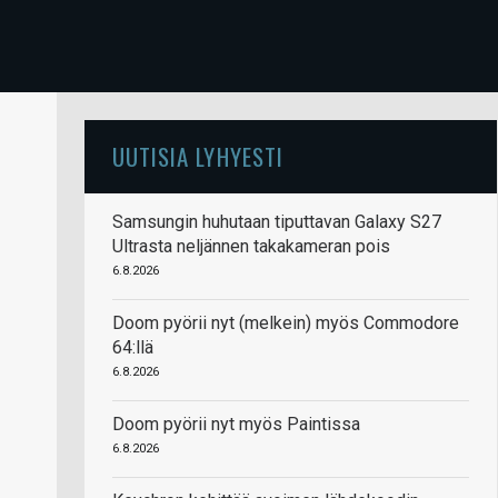
UUTISIA LYHYESTI
Samsungin huhutaan tiputtavan Galaxy S27
Ultrasta neljännen takakameran pois
6.8.2026
Doom pyörii nyt (melkein) myös Commodore
64:llä
6.8.2026
Doom pyörii nyt myös Paintissa
6.8.2026