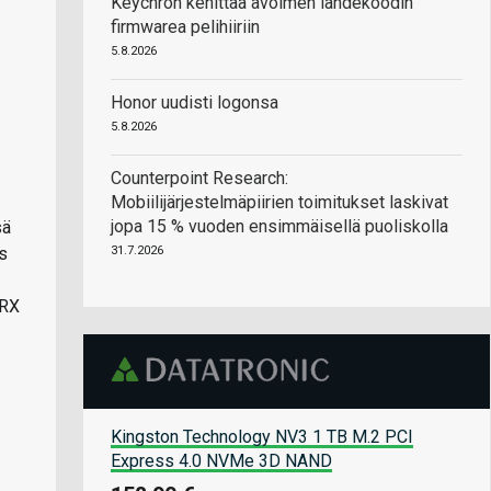
Keychron kehittää avoimen lähdekoodin
firmwarea pelihiiriin
5.8.2026
Honor uudisti logonsa
5.8.2026
Counterpoint Research:
Mobiilijärjestelmäpiirien toimitukset laskivat
jopa 15 % vuoden ensimmäisellä puoliskolla
sä
is
31.7.2026
 RX
Kingston Technology NV3 1 TB M.2 PCI
Express 4.0 NVMe 3D NAND