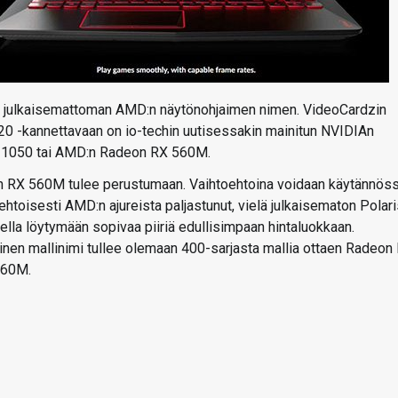
lä julkaisemattoman AMD:n näytönohjaimen nimen. VideoCardzin
 -kannettavaan on io-techin uutisessakin mainitun NVIDIAn
X 1050 tai AMD:n Radeon RX 560M.
deon RX 560M tulee perustumaan. Vaihtoehtoina voidaan käytännös
ehtoisesti AMD:n ajureista paljastunut, vielä julkaisematon Polar
ella löytymään sopivaa piiriä edullisimpaan hintaluokkaan.
inen mallinimi tullee olemaan 400-sarjasta mallia ottaen Radeon
560M.