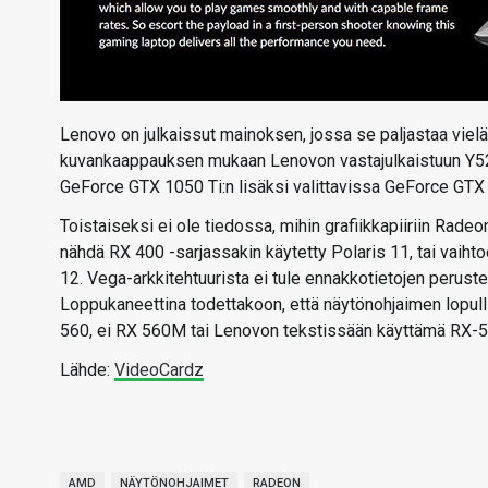
Lenovo on julkaissut mainoksen, jossa se paljastaa vie
kuvankaappauksen mukaan Lenovon vastajulkaistuun Y520
GeForce GTX 1050 Ti:n lisäksi valittavissa GeForce GT
Toistaiseksi ei ole tiedossa, mihin grafiikkapiiriin Ra
nähdä RX 400 -sarjassakin käytetty Polaris 11, tai vaihto
12. Vega-arkkitehtuurista ei tule ennakkotietojen peruste
Loppukaneettina todettakoon, että näytönohjaimen lopull
560, ei RX 560M tai Lenovon tekstissään käyttämä RX-
Lähde:
VideoCardz
AMD
NÄYTÖNOHJAIMET
RADEON