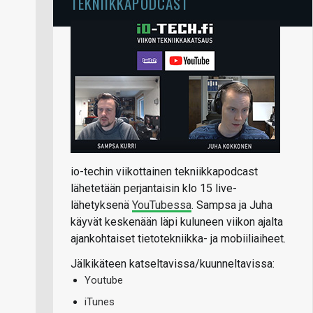
TEKNIIKKAPODCAST
io-techin viikottainen tekniikkapodcast
lähetetään perjantaisin klo 15 live-
lähetyksenä
YouTubessa
. Sampsa ja Juha
käyvät keskenään läpi kuluneen viikon ajalta
ajankohtaiset tietotekniikka- ja mobiiliaiheet.
Jälkikäteen katseltavissa/kuunneltavissa:
Youtube
iTunes