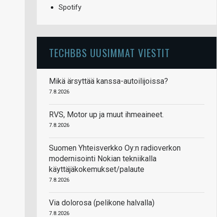
Spotify
TECHBBS UUSIMMAT VIESTIT
Mikä ärsyttää kanssa-autoilijoissa?
7.8.2026
RVS, Motor up ja muut ihmeaineet.
7.8.2026
Suomen Yhteisverkko Oy:n radioverkon
modernisointi Nokian tekniikalla
käyttäjäkokemukset/palaute
7.8.2026
Via dolorosa (pelikone halvalla)
7.8.2026