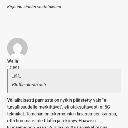
Kirjaudu sisään vastataksesi
Walla
1.7.2019
_j03_
Bluffia alusta asti
Väliaikaisesti pannasta on nytkin päästetty vain "ei
turvallisuudelle merkittävät", eli otaksuttavasti ei 5G
tekniikat. Tämähän on pikemminkin linjassa sen kanssa,
että homma ei ole bluffia ja tekosyy Huawein
kiusaamiseen, vaan 5G pitää mutta kännykät ei niin