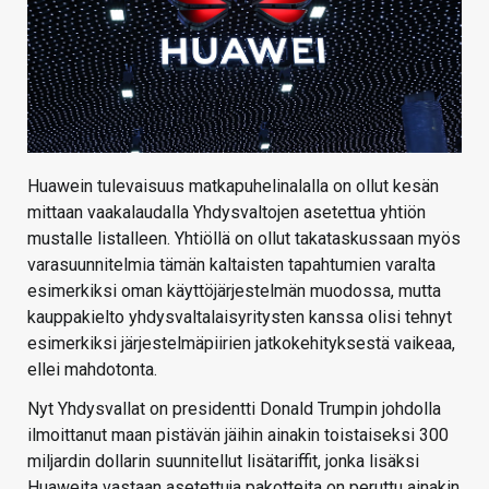
Huawein tulevaisuus matkapuhelinalalla on ollut kesän
mittaan vaakalaudalla Yhdysvaltojen asetettua yhtiön
mustalle listalleen. Yhtiöllä on ollut takataskussaan myös
varasuunnitelmia tämän kaltaisten tapahtumien varalta
esimerkiksi oman käyttöjärjestelmän muodossa, mutta
kauppakielto yhdysvaltalaisyritysten kanssa olisi tehnyt
esimerkiksi järjestelmäpiirien jatkokehityksestä vaikeaa,
ellei mahdotonta.
Nyt Yhdysvallat on presidentti Donald Trumpin johdolla
ilmoittanut maan pistävän jäihin ainakin toistaiseksi 300
miljardin dollarin suunnitellut lisätariffit, jonka lisäksi
Huaweita vastaan asetettuja pakotteita on peruttu ainakin