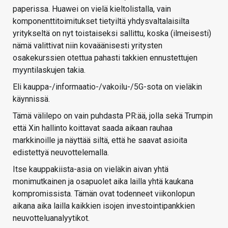
paperissa. Huawei on vielä kieltolistalla, vain
komponenttitoimitukset tietyiltä yhdysvaltalaisilta
yritykseltä on nyt toistaiseksi sallittu, koska (ilmeisesti)
nämä valittivat niin kovaäänisesti yritysten
osakekurssien otettua pahasti takkien ennustettujen
myyntilaskujen takia.
Eli kauppa-/informaatio-/vakoilu-/5G-sota on vieläkin
käynnissä.
Tämä välilepo on vain puhdasta PR:ää, jolla sekä Trumpin
että Xin hallinto koittavat saada aikaan rauhaa
markkinoille ja näyttää siltä, että he saavat asioita
edistettyä neuvottelemalla.
Itse kauppakiista-asia on vieläkin aivan yhtä
monimutkainen ja osapuolet aika lailla yhtä kaukana
kompromissista. Tämän ovat todenneet viikonlopun
aikana aika lailla kaikkien isojen investointipankkien
neuvotteluanalyytikot.