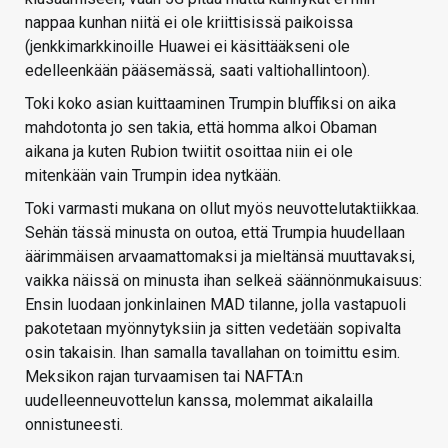
nappaa kunhan niitä ei ole kriittisissä paikoissa
(jenkkimarkkinoille Huawei ei käsittääkseni ole
edelleenkään pääsemässä, saati valtiohallintoon).
Toki koko asian kuittaaminen Trumpin bluffiksi on aika
mahdotonta jo sen takia, että homma alkoi Obaman
aikana ja kuten Rubion twiitit osoittaa niin ei ole
mitenkään vain Trumpin idea nytkään.
Toki varmasti mukana on ollut myös neuvottelutaktiikkaa.
Sehän tässä minusta on outoa, että Trumpia huudellaan
äärimmäisen arvaamattomaksi ja mieltänsä muuttavaksi,
vaikka näissä on minusta ihan selkeä säännönmukaisuus:
Ensin luodaan jonkinlainen MAD tilanne, jolla vastapuoli
pakotetaan myönnytyksiin ja sitten vedetään sopivalta
osin takaisin. Ihan samalla tavallahan on toimittu esim.
Meksikon rajan turvaamisen tai NAFTA:n
uudelleenneuvottelun kanssa, molemmat aikalailla
onnistuneesti.