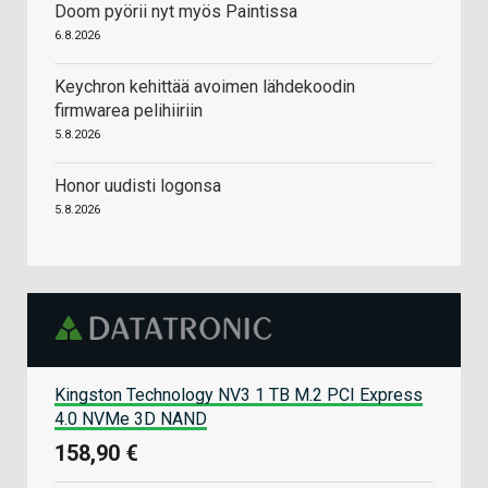
Doom pyörii nyt myös Paintissa
6.8.2026
Keychron kehittää avoimen lähdekoodin
firmwarea pelihiiriin
5.8.2026
Honor uudisti logonsa
5.8.2026
Kingston Technology NV3 1 TB M.2 PCI Express
4.0 NVMe 3D NAND
158,90 €