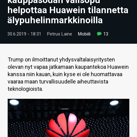
ARTIKKELIT
helpottaa Huawein tilannetta
älypuhelinmarkkinoilla
VIDEOT
TECHBBS
30.6.2019 - 18:31
Petrus Laine
Mobiili
13
TIETOA
HINTA.FI
Trump on ilmoittanut yhdysvaltalaisyritysten
olevan nyt vapaa jatkamaan kaupantekoa Huawein
KAUPPA
kanssa niin kauan, kuin kyse ei ole huomattavaa
vaaraa maan turvallisuudelle aiheuttavista
VAIHDA TEEMA
teknologioista.
HAKU