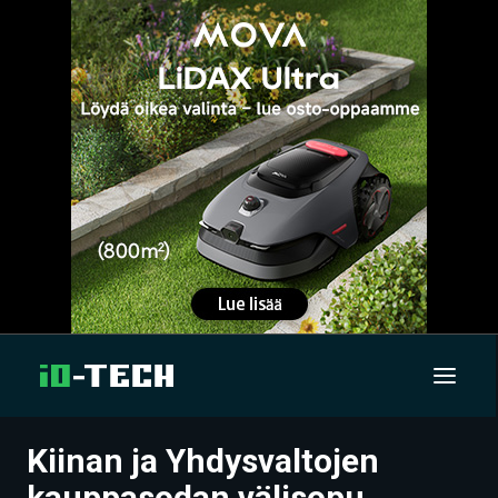
Kiinan ja Yhdysvaltojen
UUTISET
kauppasodan välisopu