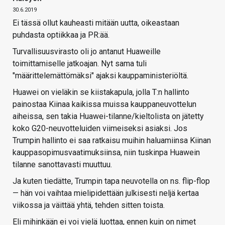
30.6.2019
Ei tässä ollut kauheasti mitään uutta, oikeastaan
puhdasta optiikkaa ja PR:ää.
Turvallisuusvirasto oli jo antanut Huaweille
toimittamiselle jatkoajan. Nyt sama tuli
"määrittelemättömäksi" ajaksi kauppaministeriöltä.
Huawei on vieläkin se kiistakapula, jolla T:n hallinto
painostaa Kiinaa kaikissa muissa kauppaneuvottelun
aiheissa, sen takia Huawei-tilanne/kieltolista on jätetty
koko G20-neuvotteluiden viimeiseksi asiaksi. Jos
Trumpin hallinto ei saa ratkaisu muihin haluamiinsa Kiinan
kauppasopimusvaatimuksiinsa, niin tuskinpa Huawein
tilanne sanottavasti muuttuu.
Ja kuten tiedätte, Trumpin tapa neuvotella on ns. flip-flop
— hän voi vaihtaa mielipidettään julkisesti neljä kertaa
viikossa ja väittää yhtä, tehden sitten toista.
Eli mihinkään ei voi vielä luottaa, ennen kuin on nimet