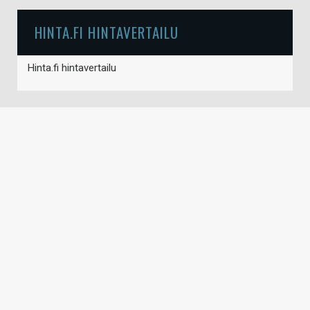
HINTA.FI HINTAVERTAILU
Hinta.fi hintavertailu