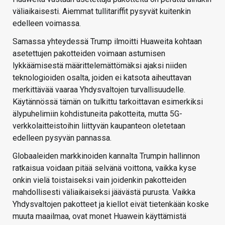
väliaikaisesti. Aiemmat tullitariffit pysyvät kuitenkin
edelleen voimassa.
Samassa yhteydessä Trump ilmoitti Huaweita kohtaan
asetettujen pakotteiden voimaan astumisen
lykkäämisestä määrittelemättömäksi ajaksi niiden
teknologioiden osalta, joiden ei katsota aiheuttavan
merkittävää vaaraa Yhdysvaltojen turvallisuudelle.
Käytännössä tämän on tulkittu tarkoittavan esimerkiksi
älypuhelimiin kohdistuneita pakotteita, mutta 5G-
verkkolaitteistoihin liittyvän kaupanteon oletetaan
edelleen pysyvän pannassa.
Globaaleiden markkinoiden kannalta Trumpin hallinnon
ratkaisua voidaan pitää selvänä voittona, vaikka kyse
onkin vielä toistaiseksi vain joidenkin pakotteiden
mahdollisesti väliaikaiseksi jäävästä purusta. Vaikka
Yhdysvaltojen pakotteet ja kiellot eivät tietenkään koske
muuta maailmaa, ovat monet Huawein käyttämistä