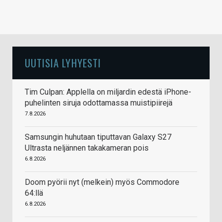
UUTISIA LYHYESTI
Tim Culpan: Applella on miljardin edestä iPhone-
puhelinten siruja odottamassa muistipiirejä
7.8.2026
Samsungin huhutaan tiputtavan Galaxy S27
Ultrasta neljännen takakameran pois
6.8.2026
Doom pyörii nyt (melkein) myös Commodore
64:llä
6.8.2026