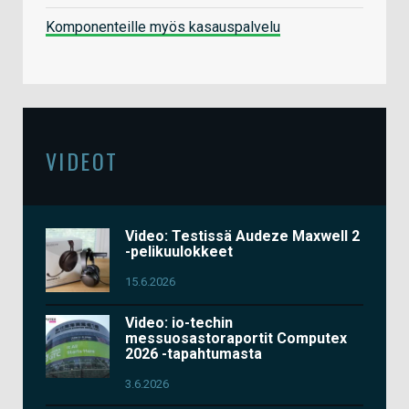
Komponenteille myös kasauspalvelu
VIDEOT
Video: Testissä Audeze Maxwell 2
-pelikuulokkeet
15.6.2026
Video: io-techin
messuosastoraportit Computex
2026 -tapahtumasta
3.6.2026