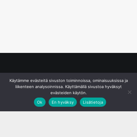
© S&J Media Oy
Käytämme evästeitä sivuston toiminnoissa, ominaisuuksissa ja
liikenteen analysoinnissa. Käyttämällä sivustoa hyväksyt
evästeiden käytön.
Ok
En hyväksy
Lisätietoja
;