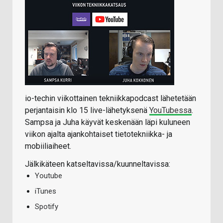
io-techin viikottainen tekniikkapodcast lähetetään
perjantaisin klo 15 live-lähetyksenä
YouTubessa
.
Sampsa ja Juha käyvät keskenään läpi kuluneen
viikon ajalta ajankohtaiset tietotekniikka- ja
mobiiliaiheet.
Jälkikäteen katseltavissa/kuunneltavissa:
Youtube
iTunes
Spotify