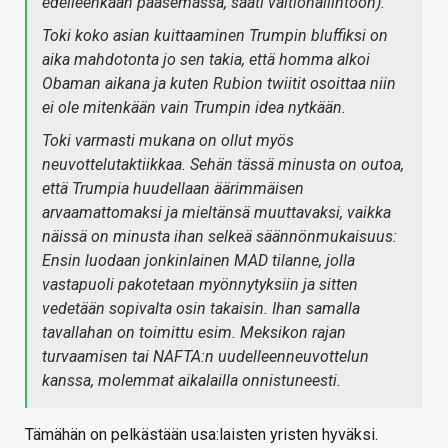
edelleenkään pääsemässä, saati valtiohallintoon).
Toki koko asian kuittaaminen Trumpin bluffiksi on
aika mahdotonta jo sen takia, että homma alkoi
Obaman aikana ja kuten Rubion twiitit osoittaa niin
ei ole mitenkään vain Trumpin idea nytkään.
Toki varmasti mukana on ollut myös
neuvottelutaktiikkaa. Sehän tässä minusta on outoa,
että Trumpia huudellaan äärimmäisen
arvaamattomaksi ja mieltänsä muuttavaksi, vaikka
näissä on minusta ihan selkeä säännönmukaisuus:
Ensin luodaan jonkinlainen MAD tilanne, jolla
vastapuoli pakotetaan myönnytyksiin ja sitten
vedetään sopivalta osin takaisin. Ihan samalla
tavallahan on toimittu esim. Meksikon rajan
turvaamisen tai NAFTA:n uudelleenneuvottelun
kanssa, molemmat aikalailla onnistuneesti.
Tämähän on pelkästään usa:laisten yristen hyväksi.