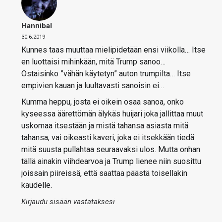
Hannibal
30.6.2019
Kunnes taas muuttaa mielipidetään ensi viikolla… Itse
en luottaisi mihinkään, mitä Trump sanoo…
Ostaisinko ”vähän käytetyn” auton trumpilta… Itse
empivien kauan ja luultavasti sanoisin ei…
Kumma heppu, josta ei oikein osaa sanoa, onko
kyseessa äärettömän älykäs huijari joka jallittaa muut
uskomaa itsestään ja mistä tahansa asiasta mitä
tahansa, vai oikeasti kaveri, joka ei itsekkään tiedä
mitä suusta pullahtaa seuraavaksi ulos. Mutta onhan
tällä ainakin viihdearvoa ja Trump lienee niin suosittu
joissain piireissä, että saattaa päästä toisellakin
kaudelle.
Kirjaudu sisään vastataksesi