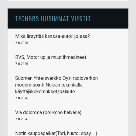
TECHBBS UUSIMMAT VIESTIT
Mikä ärsyttää kanssa-autoilijoissa?
7.8.2026
RVS, Motor up ja muut ihmeaineet.
7.8.2026
Suomen Yhteisverkko Oy:n radioverkon
modernisointi Nokian tekniikalla
käyttäjäkokemukset/palaute
7.8.2026
Via dolorosa (pelikone halvalla)
7.8.2026
Netin kauppapaikat(Tori, huuto, ebay, ...)