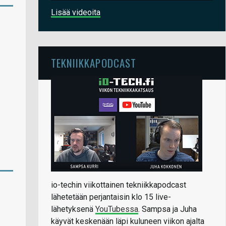
Lisää videoita
TEKNIIKKAPODCAST
io-techin viikottainen tekniikkapodcast
lähetetään perjantaisin klo 15 live-
lähetyksenä
YouTubessa
. Sampsa ja Juha
käyvät keskenään läpi kuluneen viikon ajalta