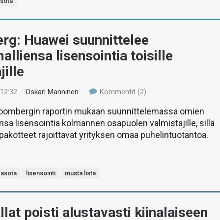
sota
rg: Huawei suunnittelee
alliensa lisensointia toisille
jille
 12:32
/
Oskari Manninen
Kommentit (2)
oombergin raportin mukaan suunnittelemassa omien
nsa lisensointia kolmannen osapuolen valmistajille, sillä
pakotteet rajoittavat yrityksen omaa puhelintuotantoa.
asota
lisensointi
musta lista
lat poisti alustavasti kiinalaiseen