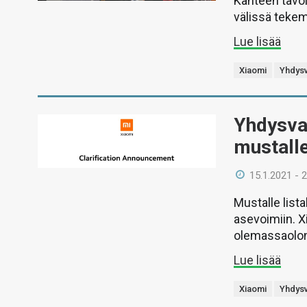
Kanteen tavo
välissä tekem
Lue lisää
Xiaomi
Yhdysv
Yhdysval
mustalle
15.1.2021 - 
Mustalle list
asevoimiin. X
olemassaolo
Lue lisää
Xiaomi
Yhdysv