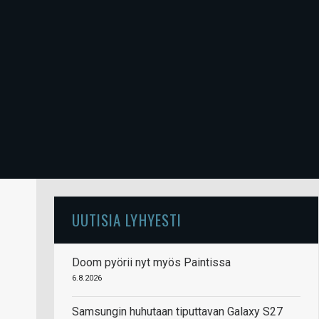
UUTISIA LYHYESTI
Doom pyörii nyt myös Paintissa
6.8.2026
Samsungin huhutaan tiputtavan Galaxy S27