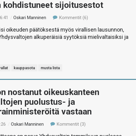
 kohdistuneet sijoitusestot
16:41
/
Oskari Manninen
Kommentit (6)
isi oikeuden päätöksestä myös virallisen lausunnon,
Yhdysvaltojen alkuperäisiä syytöksiä mielivaltaisiksi ja
allat
kauppasota
musta lista
on nostanut oikeuskanteen
tojen puolustus- ja
rainministeröitä vastaan
:26
/
Oskari Manninen
Kommentit (3)