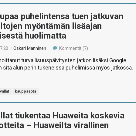
upaa puhelintensa tuen jatkuvan
ltojen myöntämän lisäajan
isestä huolimatta
17:20
/
Oskari Manninen
Kommentit (7)
oittanut turvallisuuspäivitysten jatkon lisäksi Google
 sitä alun perin tukeneissa puhelimissa myös jatkossa.
vallat
kauppasota
lat tiukentaa Huaweita koskevia
jotteita – Huaweilta virallinen