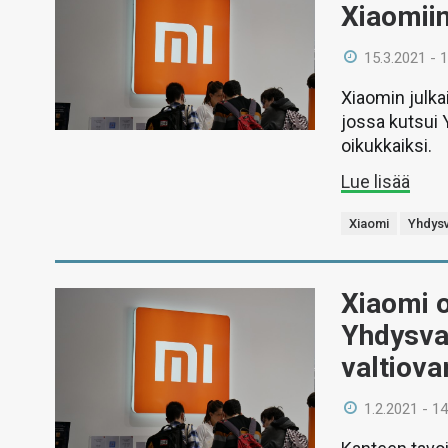
Xiaomiin
15.3.2021 - 
Xiaomin julka
jossa kutsui 
oikukkaiksi.
Lue lisää
Xiaomi
Yhdysv
Xiaomi 
Yhdysval
valtiova
1.2.2021 - 14