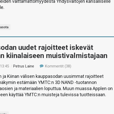
eiden välttämättömyydestä Yhdysvaltojen kansalliselle
le.
asota
dan uudet rajoitteet iskevät
n kiinalaiseen muistivalmistajaan
 13:45
/
Petrus Laine
Kommentit (38)
 ja Kiinan välisen kauppasodan uusimmat rajoitteet
lä näkymin estämään YMTC:n 3D NAND -tuotannon
aosien ja materiaalien loputtua. Muun muassa Applen on
een käyttää YMTC:n muisteja tulevissa tuotteissaan.