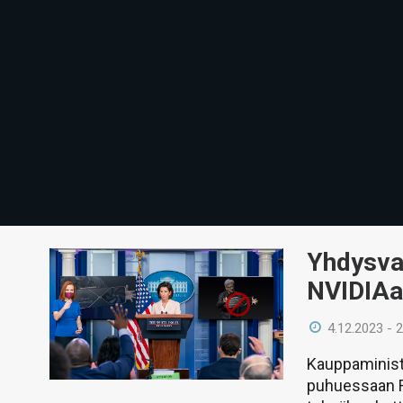
Yhdysval
NVIDIAa 
4.12.2023 - 
Kauppaminist
puhuessaan R