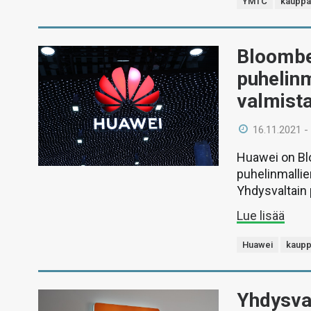
YMTC
kauppa
Bloombe
puhelinm
valmista
16.11.2021 -
Huawei on Bl
puhelinmallie
Yhdysvaltain 
Lue lisää
Huawei
kaupp
Yhdysval