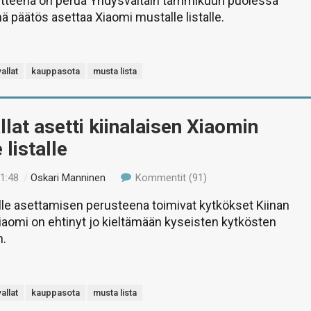
itteena on perua Yhdysvaltain tammikuun puolessa
ä päätös asettaa Xiaomi mustalle listalle.
allat
kauppasota
musta lista
lat asetti kiinalaisen Xiaomin
 listalle
21:48
/
Oskari Manninen
Kommentit (91)
alle asettamisen perusteena toimivat kytkökset Kiinan
iaomi on ehtinyt jo kieltämään kyseisten kytkösten
n.
allat
kauppasota
musta lista