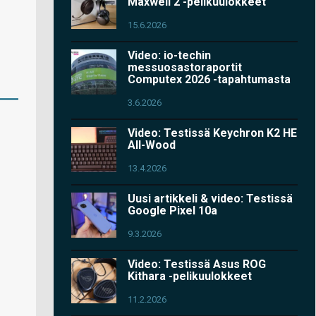
Maxwell 2 -pelikuulokkeet
15.6.2026
Video: io-techin
messuosastoraportit
Computex 2026 -tapahtumasta
3.6.2026
Video: Testissä Keychron K2 HE
All-Wood
13.4.2026
Uusi artikkeli & video: Testissä
Google Pixel 10a
9.3.2026
Video: Testissä Asus ROG
Kithara -pelikuulokkeet
11.2.2026