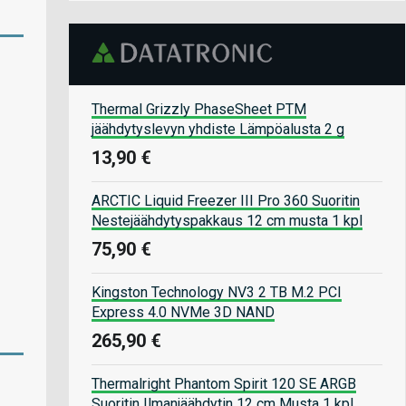
Thermal Grizzly PhaseSheet PTM
jäähdytyslevyn yhdiste Lämpöalusta 2 g
13,90 €
ARCTIC Liquid Freezer III Pro 360 Suoritin
Nestejäähdytyspakkaus 12 cm musta 1 kpl
75,90 €
Kingston Technology NV3 2 TB M.2 PCI
Express 4.0 NVMe 3D NAND
265,90 €
Thermalright Phantom Spirit 120 SE ARGB
Suoritin Ilmanjäähdytin 12 cm Musta 1 kpl