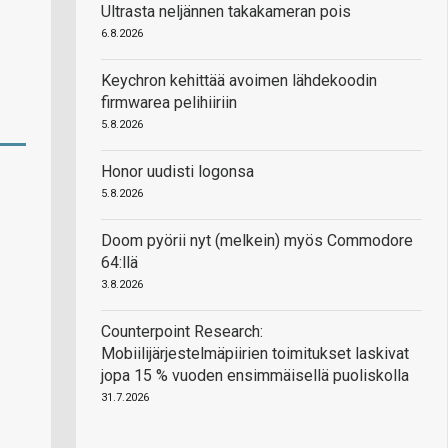
Ultrasta neljännen takakameran pois
6.8.2026
Keychron kehittää avoimen lähdekoodin
firmwarea pelihiiriin
5.8.2026
Honor uudisti logonsa
5.8.2026
Doom pyörii nyt (melkein) myös Commodore
64:llä
3.8.2026
Counterpoint Research:
Mobiilijärjestelmäpiirien toimitukset laskivat
jopa 15 % vuoden ensimmäisellä puoliskolla
31.7.2026