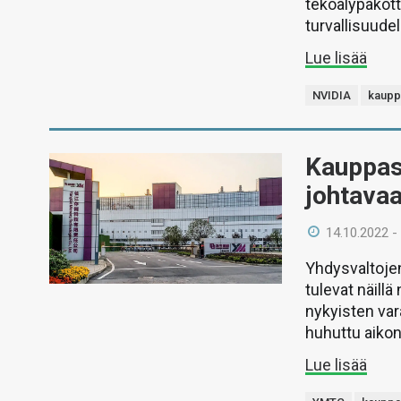
tekoälypakott
turvallisuudel
Lue lisää
NVIDIA
kaupp
Kauppaso
johtavaa
14.10.2022 -
Yhdysvaltojen
tulevat näil
nykyisten var
huhuttu aikon
Lue lisää