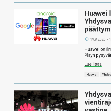
Huawei l
Yhdysva
päättym
19.8.2020 - 
Huawei on ilm
Playn pysyvän
Lue lisää
Huawei
Yhdys
Yhdysval
vientira
vastine