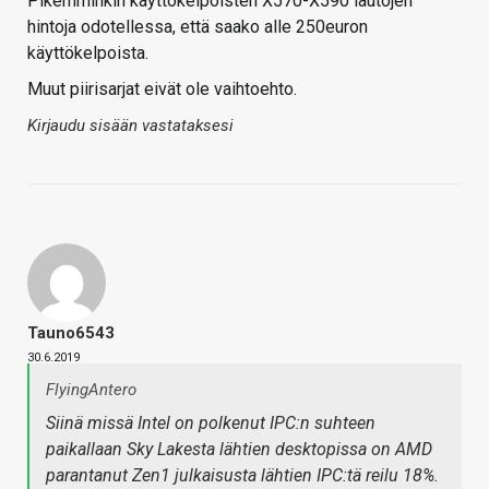
Pikemminkin käyttökelpoisten X570-X590 lautojen
hintoja odotellessa, että saako alle 250euron
käyttökelpoista.
Muut piirisarjat eivät ole vaihtoehto.
Kirjaudu sisään vastataksesi
Tauno6543
30.6.2019
FlyingAntero
Siinä missä Intel on polkenut IPC:n suhteen
paikallaan Sky Lakesta lähtien desktopissa on AMD
parantanut Zen1 julkaisusta lähtien IPC:tä reilu 18%.