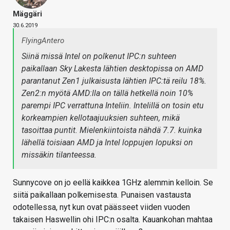
Mäggäri
30.6.2019
FlyingAntero
Siinä missä Intel on polkenut IPC:n suhteen
paikallaan Sky Lakesta lähtien desktopissa on AMD
parantanut Zen1 julkaisusta lähtien IPC:tä reilu 18%.
Zen2:n myötä AMD:lla on tällä hetkellä noin 10%
parempi IPC verrattuna Inteliin. Intelillä on tosin etu
korkeampien kellotaajuuksien suhteen, mikä
tasoittaa puntit. Mielenkiintoista nähdä 7.7. kuinka
lähellä toisiaan AMD ja Intel loppujen lopuksi on
missäkin tilanteessa.
Sunnycove on jo eellä kaikkea 1GHz alemmin kelloin. Se
siitä paikallaan polkemisesta. Punaisen vastausta
odotellessa, nyt kun ovat päässeet viiden vuoden
takaisen Haswellin ohi IPC:n osalta. Kauankohan mahtaa