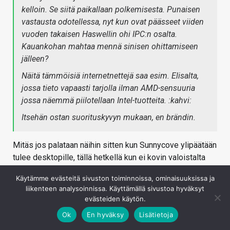
kelloin. Se siitä paikallaan polkemisesta. Punaisen
vastausta odotellessa, nyt kun ovat päässeet viiden
vuoden takaisen Haswellin ohi IPC:n osalta.
Kauankohan mahtaa mennä sinisen ohittamiseen
jälleen?
Näitä tämmöisiä internetnettejä saa esim. Elisalta,
jossa tieto vapaasti tarjolla ilman AMD-sensuuria
jossa näemmä piilotellaan Intel-tuotteita. :kahvi:
Itsehän ostan suorituskyvyn mukaan, en brändin.
Mitäs jos palataan näihin sitten kun Sunnycove ylipäätään
tulee desktopille, tällä hetkellä kun ei kovin valoistalta
sen suhteen näytä? Kiitos.
Käytämme evästeitä sivuston toiminnoissa, ominaisuuksissa ja
Kirjaudu sisään vastataksesi
liikenteen analysoinnissa. Käyttämällä sivustoa hyväksyt
evästeiden käytön.
Ok
En hyväksy
Lisätietoja