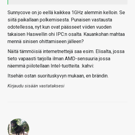
Sunnycove on jo eellä kaikkea 1GHz alemmin kelloin. Se
siitä paikallaan polkemisesta. Punaisen vastausta
odotellessa, nyt kun ovat päässeet viiden vuoden
takaisen Haswellin ohi IPC:n osalta. Kauankohan mahtaa
mennä sinisen ohittamiseen jälleen?
Näitä tämmöisiä internetnettejä saa esim. Elisalta, jossa
tieto vapaasti tarjolla ilman AMD-sensuuria jossa
näemmä piilotellaan Intel-tuotteita. :kahvi:
Itsehän ostan suorituskyvyn mukaan, en brändin.
Kirjaudu sisään vastataksesi