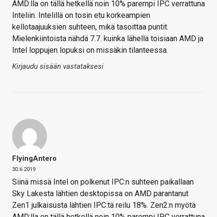
AMD:lla on tällä hetkellä noin 10% parempi IPC verrattuna
Inteliin. Intelillä on tosin etu korkeampien
kellotaajuuksien suhteen, mikä tasoittaa puntit.
Mielenkiintoista nähdä 7.7. kuinka lähellä toisiaan AMD ja
Intel loppujen lopuksi on missäkin tilanteessa.
Kirjaudu sisään vastataksesi
FlyingAntero
30.6.2019
Siinä missä Intel on polkenut IPC:n suhteen paikallaan
Sky Lakesta lähtien desktopissa on AMD parantanut
Zen1 julkaisusta lähtien IPC:tä reilu 18%. Zen2:n myötä
AMD:lla on tällä hetkellä noin 10% parempi IPC verrattuna