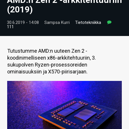
ARTIKKELIT
(2019)
VIDEOT
30.6.2019 - 14:08
Sampsa Kurri
Tietotekniikka
111
TECHBBS
TIETOA
Tutustumme AMD:n uuteen Zen 2 -
HINTA.FI
koodinimelliseen x86-arkkitehtuuriin, 3.
sukupolven Ryzen-prosessoreiden
KAUPPA
ominaisuuksiin ja X570-piirisarjaan.
VAIHDA TEEMA
HAKU