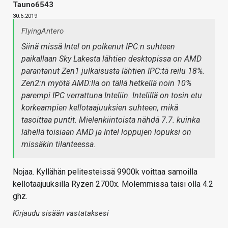
Tauno6543
30.6.2019
FlyingAntero
Siinä missä Intel on polkenut IPC:n suhteen
paikallaan Sky Lakesta lähtien desktopissa on AMD
parantanut Zen1 julkaisusta lähtien IPC:tä reilu 18%.
Zen2:n myötä AMD:lla on tällä hetkellä noin 10%
parempi IPC verrattuna Inteliin. Intelillä on tosin etu
korkeampien kellotaajuuksien suhteen, mikä
tasoittaa puntit. Mielenkiintoista nähdä 7.7. kuinka
lähellä toisiaan AMD ja Intel loppujen lopuksi on
missäkin tilanteessa.
Nojaa. Kyllähän pelitesteissä 9900k voittaa samoilla
kellotaajuuksilla Ryzen 2700x. Molemmissa taisi olla 4.2
ghz.
Kirjaudu sisään vastataksesi