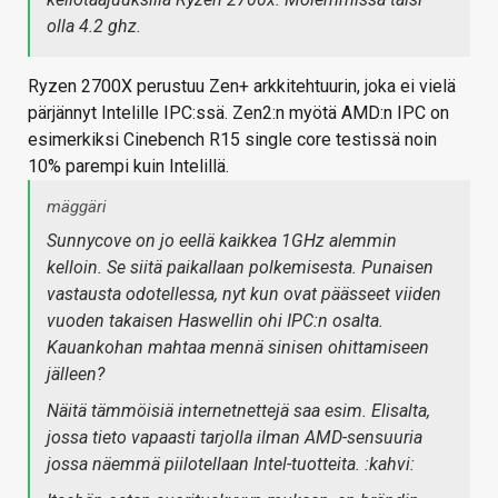
olla 4.2 ghz.
Ryzen 2700X perustuu Zen+ arkkitehtuurin, joka ei vielä
pärjännyt Intelille IPC:ssä. Zen2:n myötä AMD:n IPC on
esimerkiksi Cinebench R15 single core testissä noin
10% parempi kuin Intelillä.
mäggäri
Sunnycove on jo eellä kaikkea 1GHz alemmin
kelloin. Se siitä paikallaan polkemisesta. Punaisen
vastausta odotellessa, nyt kun ovat päässeet viiden
vuoden takaisen Haswellin ohi IPC:n osalta.
Kauankohan mahtaa mennä sinisen ohittamiseen
jälleen?
Näitä tämmöisiä internetnettejä saa esim. Elisalta,
jossa tieto vapaasti tarjolla ilman AMD-sensuuria
jossa näemmä piilotellaan Intel-tuotteita. :kahvi: