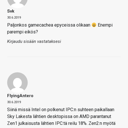
Svk
30.6.2019
Paljonkos gamecachea epyceissa olikaan
Enempi
parempi eikös?
Kirjaudu sisään vastataksesi
FlyingAntero
30.6.2019
Siinä missä Intel on polkenut IPC:n suhteen paikallaan
Sky Lakesta lähtien desktopissa on AMD parantanut
Zen1 julkaisusta lähtien IPC:tä reilu 18%. Zen2:n myötä