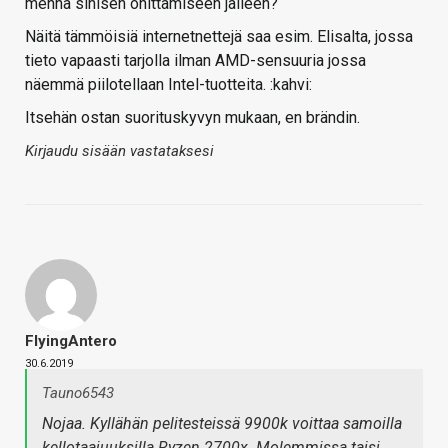
mennä sinisen ohittamiseen jälleen?
Näitä tämmöisiä internetnettejä saa esim. Elisalta, jossa
tieto vapaasti tarjolla ilman AMD-sensuuria jossa
näemmä piilotellaan Intel-tuotteita. :kahvi:
Itsehän ostan suorituskyvyn mukaan, en brändin.
Kirjaudu sisään vastataksesi
FlyingAntero
30.6.2019
Tauno6543
Nojaa. Kyllähän pelitesteissä 9900k voittaa samoilla
kellotaajuuksilla Ryzen 2700x. Molemmissa taisi