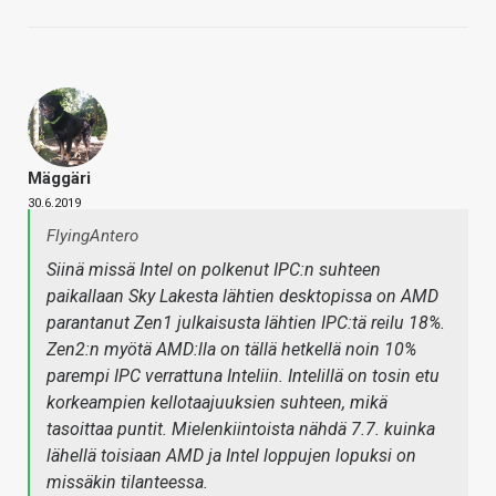
Mäggäri
30.6.2019
FlyingAntero
Siinä missä Intel on polkenut IPC:n suhteen
paikallaan Sky Lakesta lähtien desktopissa on AMD
parantanut Zen1 julkaisusta lähtien IPC:tä reilu 18%.
Zen2:n myötä AMD:lla on tällä hetkellä noin 10%
parempi IPC verrattuna Inteliin. Intelillä on tosin etu
korkeampien kellotaajuuksien suhteen, mikä
tasoittaa puntit. Mielenkiintoista nähdä 7.7. kuinka
lähellä toisiaan AMD ja Intel loppujen lopuksi on
missäkin tilanteessa.