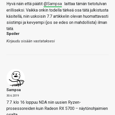
Hyvä näin että päätit
@Sampsa
laittaa tämän tietotulvan
erilliseksi. Vaikka onkin todella tärkeä osa tätä julkistusta
käsitellä, niin uskoisin 7.7 artikkelin olevan huomattavasti
siistimpi ja kevyempi (jos se edes on mahdollista) ilman
tätä.
Spoiler
Kirjaudu sisään vastataksesi
Sampsa
30.6.2019
7.7. klo 16 loppuu NDA niin uusien Ryzen-
prosessoreiden kuin Radeon RX 5700 – näytönohjaimien
osalta.