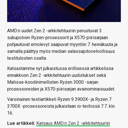
AMD:n uudet Zen 2 -arkkitehtuuriin perustuvat 3.
sukupolven Ryzen-prosessorit ja X570-piirisarjaan
pohjautuvat emolevyt saapuvat myyntiin 7. heinäkuuta ja
samalla päättyy myös median salassapitovelvollisuus
testitulosten osalta.
Katsastamme nyt julkaistussa erillisessä artikkelissa
ennakkoon Zen 2 -arkkitehtuurin uudistukset sekä
Matisse-koodinimellisten Ryzen 3000 -sarjan
prosessoreiden ja X570-piirisarjan avainominaisuudet.
Varsinainen testiartikkeli Ryzen 9 3900X- ja Ryzen 7
3700X -prosessoreista julkaistaan io-techissä 7.7. klo
16.
Lue artikkeli:
Katsaus AMD:n Zen 2 -arkkitehtuuriin