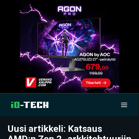
Uusi artikkeli: Katsaus
UUTISET
AMD:n Zen 2 -arkkitehtuuriin