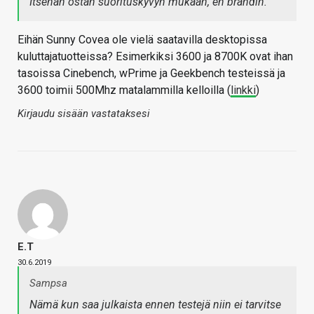
Itsehän ostan suorituskyvyn mukaan, en brändin.
Eihän Sunny Covea ole vielä saatavilla desktopissa
kuluttajatuotteissa? Esimerkiksi 3600 ja 8700K ovat ihan
tasoissa Cinebench, wPrime ja Geekbench testeissä ja
3600 toimii 500Mhz matalammilla kelloilla (
linkki
)
Kirjaudu sisään vastataksesi
E.T
30.6.2019
Sampsa
Nämä kun saa julkaista ennen testejä niin ei tarvitse