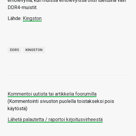
emolevyillä, kun muissa emolevyissä olisi tuettuina vain
DDR4-muistit.
Lähde:
Kingston
DDR5
KINGSTON
Kommentoi uutista tai artikkelia foorumilla
(Kommentointi sivuston puolella toistakseksi pois
käytöstä)
Lähetä palautetta / raportoi kirjoitusvirheestä