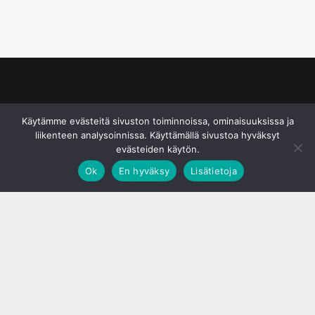
© S&J Media Oy
Käytämme evästeitä sivuston toiminnoissa, ominaisuuksissa ja
liikenteen analysoinnissa. Käyttämällä sivustoa hyväksyt
evästeiden käytön.
Ok
En hyväksy
Lisätietoja
;