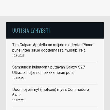
UUTISIA LYHYESTI
Tim Culpan: Applella on miljardin edestä iPhone-
puhelinten siruja odottamassa muistipiirejä
10.8.2026
Samsungin huhutaan tiputtavan Galaxy S27
Ultrasta neljännen takakameran pois
10.8.2026
Doom pyörii nyt (melkein) myös Commodore
64:llä
10.8.2026