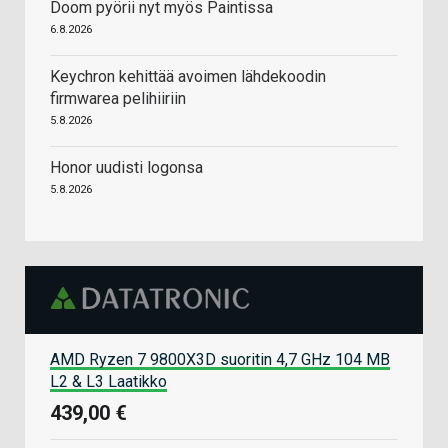
Doom pyörii nyt myös Paintissa
6.8.2026
Keychron kehittää avoimen lähdekoodin
firmwarea pelihiiriin
5.8.2026
Honor uudisti logonsa
5.8.2026
AMD Ryzen 7 9800X3D suoritin 4,7 GHz 104 MB
L2 & L3 Laatikko
439,00 €