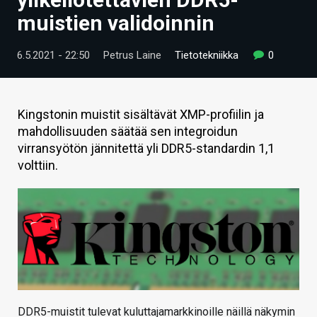
ARTIKKELIT
muistien validoinnin
VIDEOT
6.5.2021 - 22:50
Petrus Laine
Tietotekniikka
0
TECHBBS
TIETOA
Kingstonin muistit sisältävät XMP-profiilin ja
mahdollisuuden säätää sen integroidun
HINTA.FI
virransyötön jännitettä yli DDR5-standardin 1,1
volttiin.
KAUPPA
VAIHDA TEEMA
HAKU
DDR5-muistit tulevat kuluttajamarkkinoille näillä näkymin