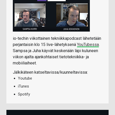
io-techin viikottainen tekniikkapodcast lähetetään
perjantaisin klo 15 live-lähetyksenä
YouTubessa
.
Sampsa ja Juha käyvät keskenään läpi kuluneen
viikon ajalta ajankohtaiset tietotekniikka- ja
mobiiliaiheet.
Jälkikäteen katseltavissa/kuunneltavissa:
Youtube
iTunes
Spotify