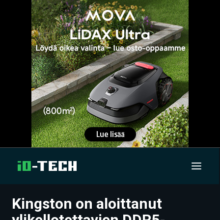
Kingston on aloittanut
UUTISET
ylikellotettavien DDR5-