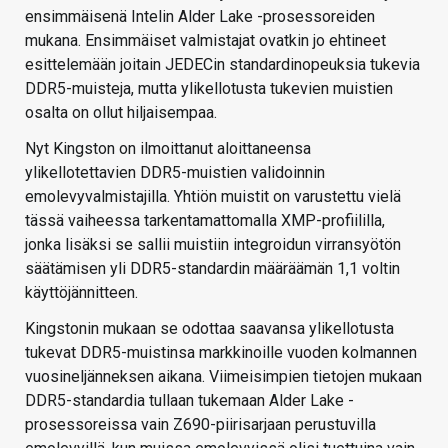
ensimmäisenä Intelin Alder Lake -prosessoreiden
mukana. Ensimmäiset valmistajat ovatkin jo ehtineet
esittelemään joitain JEDECin standardinopeuksia tukevia
DDR5-muisteja, mutta ylikellotusta tukevien muistien
osalta on ollut hiljaisempaa.
Nyt Kingston on ilmoittanut aloittaneensa
ylikellotettavien DDR5-muistien validoinnin
emolevyvalmistajilla. Yhtiön muistit on varustettu vielä
tässä vaiheessa tarkentamattomalla XMP-profiililla,
jonka lisäksi se sallii muistiin integroidun virransyötön
säätämisen yli DDR5-standardin määräämän 1,1 voltin
käyttöjännitteen.
Kingstonin mukaan se odottaa saavansa ylikellotusta
tukevat DDR5-muistinsa markkinoille vuoden kolmannen
vuosineljänneksen aikana. Viimeisimpien tietojen mukaan
DDR5-standardia tullaan tukemaan Alder Lake -
prosessoreissa vain Z690-piirisarjaan perustuvilla