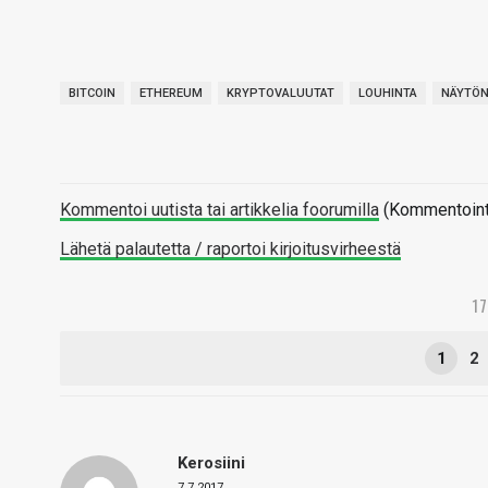
BITCOIN
ETHEREUM
KRYPTOVALUUTAT
LOUHINTA
NÄYTÖN
Kommentoi uutista tai artikkelia foorumilla
(Kommentointi 
Lähetä palautetta / raportoi kirjoitusvirheestä
1
1
2
Kerosiini
7.7.2017