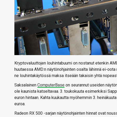
Kryptovaluuttojen louhintabuumi on nostanut etenkin AMD
huutaessa AMD:n näytönohjainten osalta lähinnä ei-oota 
ne louhintakäytössä maksa itseään takaisin yhtä nopeasti,
Saksalainen
ComputerBase
on seurannut useiden näytöno
ole kaunista katseltavaa. 3. toukokuuta esimerkiksi Sa
euron hintaan. Kahta kuukautta myöhemmin 3. heinäkuuta 
euroa.
Radeon RX 500 -sarjan näytönohjainten hinnat ovat nous