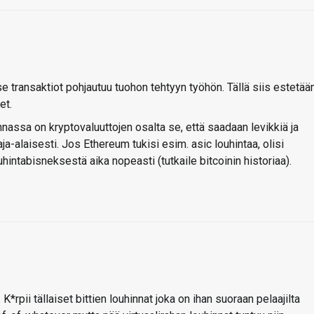
se transaktiot pohjautuu tuohon tehtyyn työhön. Tällä siis estetää
et.
nnassa on kryptovaluuttojen osalta se, että saadaan levikkiä ja
ja-alaisesti. Jos Ethereum tukisi esim. asic louhintaa, olisi
uhintabisneksestä aika nopeasti (tutkaile bitcoinin historiaa).
. K*rpii tällaiset bittien louhinnat joka on ihan suoraan pelaajilta