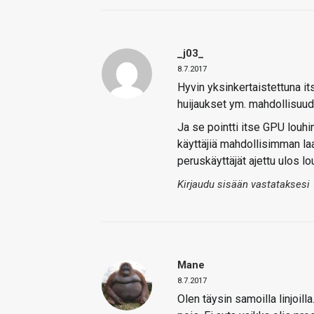
_j03_
8.7.2017
Hyvin yksinkertaistettuna it
huijaukset ym. mahdollisuud
Ja se pointti itse GPU louhi
käyttäjiä mahdollisimman laa
peruskäyttäjät ajettu ulos lo
Kirjaudu sisään vastataksesi
Mane
8.7.2017
Olen täysin samoilla linjoilla