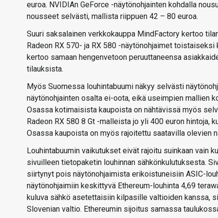
euroa. NVIDIAn GeForce -näytönohjainten kohdalla nousu e
nousseet selvästi, mallista riippuen 42 – 80 euroa.
Suuri saksalainen verkkokauppa MindFactory kertoo tilan
Radeon RX 570- ja RX 580 -näytönohjaimet toistaiseksi
kertoo samaan hengenvetoon peruuttaneensa asiakkaiden 
tilauksista.
Myös Suomessa louhintabuumi näkyy selvästi näytönohj
näytönohjainten osalta ei-oota, eikä useimpien mallien ko
Osassa kotimaisista kaupoista on nähtävissä myös selvää
Radeon RX 580 8 Gt -malleista jo yli 400 euron hintoja, k
Osassa kaupoista on myös rajoitettu saatavilla olevien
Louhintabuumin vaikutukset eivät rajoitu suinkaan vain kulu
sivuilleen tietopaketin louhinnan sähkönkulutuksesta. Si
siirtynyt pois näytönohjaimista erikoistuneisiin ASIC-louhi
näytönohjaimiin keskittyvä Ethereum-louhinta 4,69 terawat
kuluva sähkö asetettaisiin kilpasille valtioiden kanssa, s
Slovenian valtio. Ethereumin sijoitus samassa taulukossa