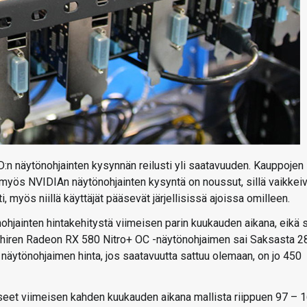
:n näytönohjainten kysynnän reilusti yli saatavuuden. Kauppojen
myös NVIDIAn näytönohjainten kysyntä on noussut, sillä vaikkeiv
 myös niillä käyttäjät pääsevät järjellisissä ajoissa omilleen.
hjainten hintakehitystä viimeisen parin kuukauden aikana, eikä 
pphiren Radeon RX 580 Nitro+ OC -näytönohjaimen sai Saksasta 2
näytönohjaimen hinta, jos saatavuutta sattuu olemaan, on jo 450
seet viimeisen kahden kuukauden aikana mallista riippuen 97 – 