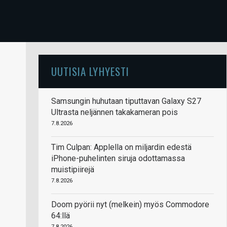
UUTISIA LYHYESTI
Samsungin huhutaan tiputtavan Galaxy S27
Ultrasta neljännen takakameran pois
7.8.2026
Tim Culpan: Applella on miljardin edestä
iPhone-puhelinten siruja odottamassa
muistipiirejä
7.8.2026
Doom pyörii nyt (melkein) myös Commodore
64:llä
7.8.2026