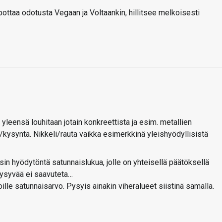
lpottaa odotusta Vegaan ja Voltaankin, hillitsee melkoisesti
yleensä louhitaan jotain konkreettista ja esim. metallien
ysyntä. Nikkeli/rauta vaikka esimerkkinä yleishyödyllisistä
sin hyödytöntä satunnaislukua, jolle on yhteisellä päätöksellä
 pysyvää ei saavuteta…
ille satunnaisarvo. Pysyis ainakin viheralueet siistinä samalla.