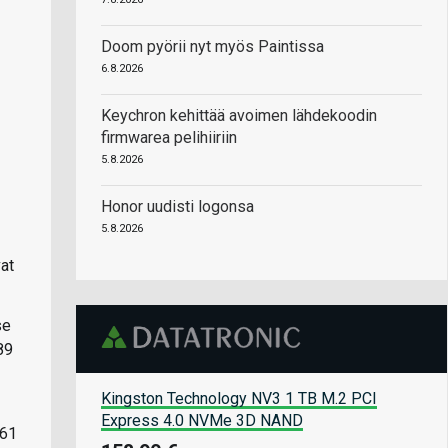
Doom pyörii nyt myös Paintissa
6.8.2026
Keychron kehittää avoimen lähdekoodin
firmwarea pelihiiriin
5.8.2026
Honor uudisti logonsa
5.8.2026
at
se
89
Kingston Technology NV3 1 TB M.2 PCI
Express 4.0 NVMe 3D NAND
161