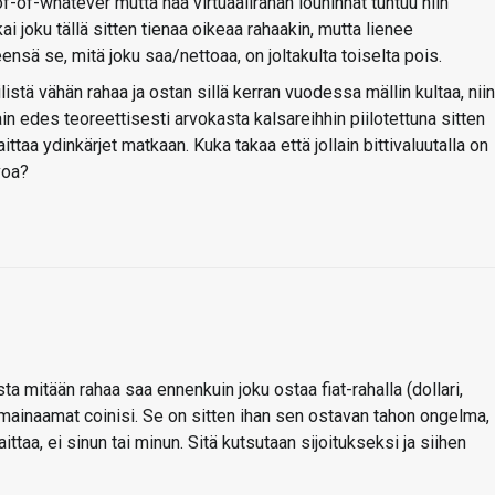
of-of-whatever mutta nää virtuaalirahan louhinnat tuntuu niin
kai joku tällä sitten tienaa oikeaa rahaakin, mutta lienee
ensä se, mitä joku saa/nettoaa, on joltakulta toiselta pois.
istä vähän rahaa ja ostan sillä kerran vuodessa mällin kultaa, niin
ain edes teoreettisesti arvokasta kalsareihhin piilotettuna sitten
aittaa ydinkärjet matkaan. Kuka takaa että jollain bittivaluutalla on
voa?
a mitään rahaa saa ennenkuin joku ostaa fiat-rahalla (dollari,
 mainaamat coinisi. Se on sitten ihan sen ostavan tahon ongelma,
ittaa, ei sinun tai minun. Sitä kutsutaan sijoitukseksi ja siihen