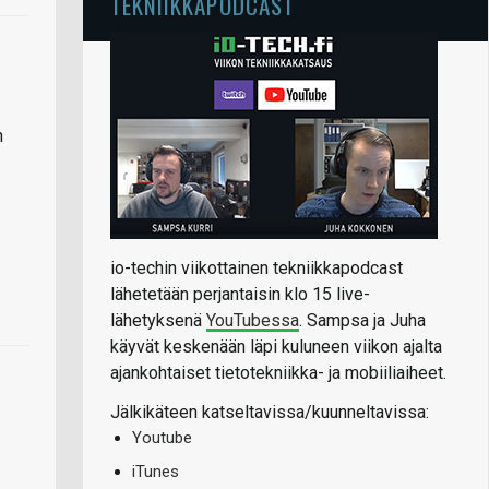
TEKNIIKKAPODCAST
n
io-techin viikottainen tekniikkapodcast
lähetetään perjantaisin klo 15 live-
lähetyksenä
YouTubessa
. Sampsa ja Juha
käyvät keskenään läpi kuluneen viikon ajalta
ajankohtaiset tietotekniikka- ja mobiiliaiheet.
Jälkikäteen katseltavissa/kuunneltavissa:
Youtube
iTunes