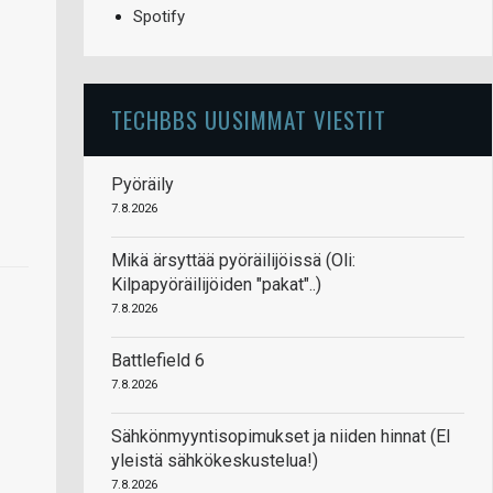
Spotify
TECHBBS UUSIMMAT VIESTIT
Pyöräily
7.8.2026
Mikä ärsyttää pyöräilijöissä (Oli:
Kilpapyöräilijöiden "pakat"..)
7.8.2026
Battlefield 6
7.8.2026
Sähkönmyyntisopimukset ja niiden hinnat (EI
yleistä sähkökeskustelua!)
7.8.2026