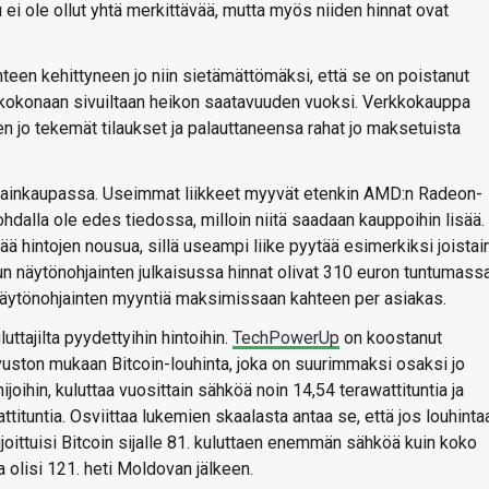
i ole ollut yhtä merkittävää, mutta myös niiden hinnat ovat
teen kehittyneen jo niin sietämättömäksi, että se on poistanut
 kokonaan sivuiltaan heikon saatavuuden vuoksi. Verkkokauppa
jo tekemät tilaukset ja palauttaneensa rahat jo maksetuista
ainkaupassa. Useimmat liikkeet myyvät etenkin AMD:n Radeon-
hdalla ole edes tiedossa, milloin niitä saadaan kauppoihin lisää.
 hintojen nousua, sillä useampi liike pyytää esimerkiksi joistai
un näytönohjainten julkaisussa hinnat olivat 310 euron tuntumassa
 näytönohjainten myyntiä maksimissaan kahteen per asiakas.
ttajilta pyydettyihin hintoihin.
TechPowerUp
on koostanut
vuston mukaan Bitcoin-louhinta, joka on suurimmaksi osaksi jo
joihin, kuluttaa vuosittain sähköä noin 14,54 terawattituntia ja
tituntia. Osviittaa lukemien skaalasta antaa se, että jos louhinta
ijoittuisi Bitcoin sijalle 81. kuluttaen enemmän sähköä kuin koko
 olisi 121. heti Moldovan jälkeen.