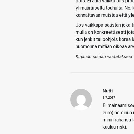
pois. Ei auta vaikka olis pro
ylimääräiseltä touhulta. No, 
kannattavaa muistaa että yle
Jos vaikkapa säästän joka til
mulla on konkreettisesti jot
kun jenkit tai pohjois korea l
huomenna mitään oikeaa ar
Kirjaudu sisään vastataksesi
Nutti
8.7.2017
Ei mainaamisest
euro) ne sinun
mihin rahansa la
kuuluu riski.