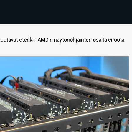
uutavat etenkin AMD:n näytönohjainten osalta ei-oota