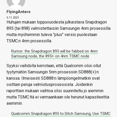
FlyingAntero
5.11.2021
Huhujen mukaan loppuvuodesta julkaistava Snapdragon
895 (tai 898) valmistettaisiin Samsungin 4nm prosessilla
mutta myöhemmin tuleva "plus" versio puolestaan
TSMC:n 4nm prosessilla.
Rumor: the Snapdragon 895 will be fabbed on 4nm
Samsung node, the 895+ on 4nm TSMC node
Syyksi vaihdolla kerrotaan, että Qualcomm olisi ollut
tyytymätön Samsungin 5nm prosessiin SD888(+):n
kanssa. Ilmeisesti SD888:n lämpöongelmatkin ovat
osittain peruja valmistusprosessista. Joidenkin
raporttien mukaan vaihtoa olisi suunniteltu jo aiemmin
mutta TSMC:ltä ei varmaankaan ole herunut kapasiteettia
aiemmin.
Qualcomm Snapdragon 895 to Ditch Samsung, Use TSMC