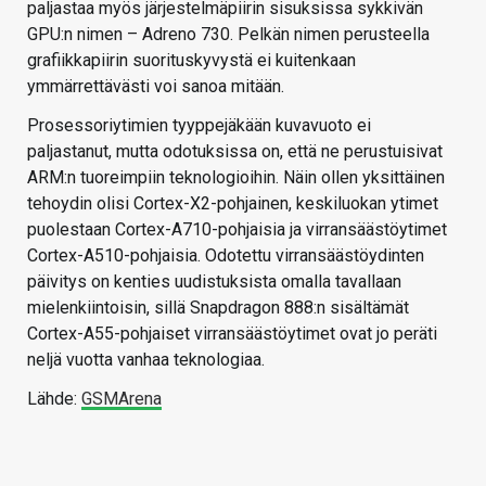
paljastaa myös järjestelmäpiirin sisuksissa sykkivän
GPU:n nimen – Adreno 730. Pelkän nimen perusteella
grafiikkapiirin suorituskyvystä ei kuitenkaan
ymmärrettävästi voi sanoa mitään.
Prosessoriytimien tyyppejäkään kuvavuoto ei
paljastanut, mutta odotuksissa on, että ne perustuisivat
ARM:n tuoreimpiin teknologioihin. Näin ollen yksittäinen
tehoydin olisi Cortex-X2-pohjainen, keskiluokan ytimet
puolestaan Cortex-A710-pohjaisia ja virransäästöytimet
Cortex-A510-pohjaisia. Odotettu virransäästöydinten
päivitys on kenties uudistuksista omalla tavallaan
mielenkiintoisin, sillä Snapdragon 888:n sisältämät
Cortex-A55-pohjaiset virransäästöytimet ovat jo peräti
neljä vuotta vanhaa teknologiaa.
Lähde:
GSMArena