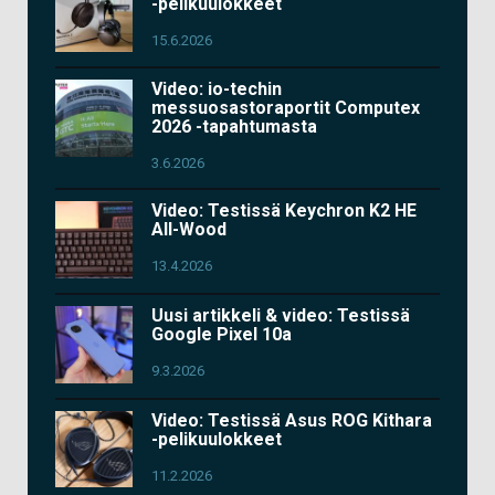
-pelikuulokkeet
15.6.2026
Video: io-techin
messuosastoraportit Computex
2026 -tapahtumasta
3.6.2026
Video: Testissä Keychron K2 HE
All-Wood
13.4.2026
Uusi artikkeli & video: Testissä
Google Pixel 10a
9.3.2026
Video: Testissä Asus ROG Kithara
-pelikuulokkeet
11.2.2026