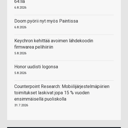
64:llä
6.8.2026
Doom pyörii nyt myös Paintissa
6.8.2026
Keychron kehittää avoimen lähdekoodin
firmwarea pelihiiriin
5.8.2026
Honor uudisti logonsa
5.8.2026
Counterpoint Research: Mobiilijärjestelmäpiirien
toimitukset laskivat jopa 15 % vuoden
ensimmäisellä puoliskolla
31.7.2026