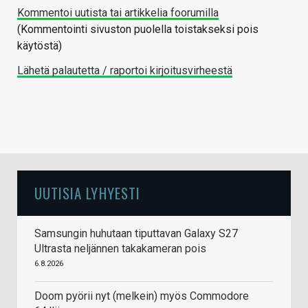
Kommentoi uutista tai artikkelia foorumilla
(Kommentointi sivuston puolella toistakseksi pois
käytöstä)
Lähetä palautetta / raportoi kirjoitusvirheestä
UUTISIA LYHYESTI
Samsungin huhutaan tiputtavan Galaxy S27
Ultrasta neljännen takakameran pois
6.8.2026
Doom pyörii nyt (melkein) myös Commodore