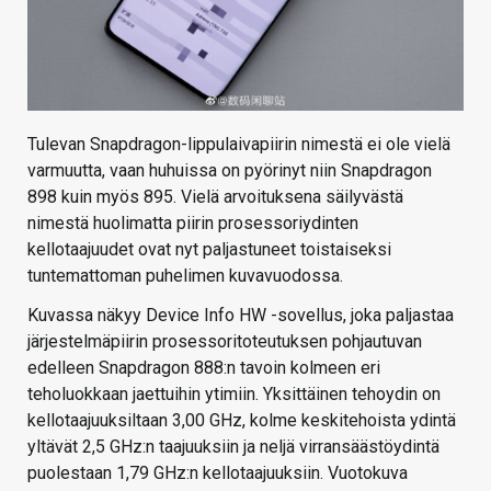
Tulevan Snapdragon-lippulaivapiirin nimestä ei ole vielä
varmuutta, vaan huhuissa on pyörinyt niin Snapdragon
898 kuin myös 895. Vielä arvoituksena säilyvästä
nimestä huolimatta piirin prosessoriydinten
kellotaajuudet ovat nyt paljastuneet toistaiseksi
tuntemattoman puhelimen kuvavuodossa.
Kuvassa näkyy Device Info HW -sovellus, joka paljastaa
järjestelmäpiirin prosessoritoteutuksen pohjautuvan
edelleen Snapdragon 888:n tavoin kolmeen eri
teholuokkaan jaettuihin ytimiin. Yksittäinen tehoydin on
kellotaajuuksiltaan 3,00 GHz, kolme keskitehoista ydintä
yltävät 2,5 GHz:n taajuuksiin ja neljä virransäästöydintä
puolestaan 1,79 GHz:n kellotaajuuksiin. Vuotokuva