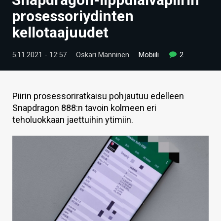
ARTIKKELIT
prosessoriydinten
kellotaajuudet
VIDEOT
TECHBBS
5.11.2021 - 12:57
Oskari Manninen
Mobiili
2
TIETOA
HINTA.FI
Piirin prosessoriratkaisu pohjautuu edelleen
Snapdragon 888:n tavoin kolmeen eri
KAUPPA
teholuokkaan jaettuihin ytimiin.
VAIHDA TEEMA
HAKU