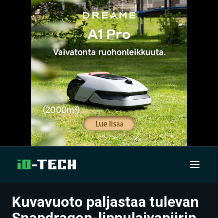
Kuvavuoto paljastaa tulevan
UUTISET
Snapdragon-lippulaivapiirin