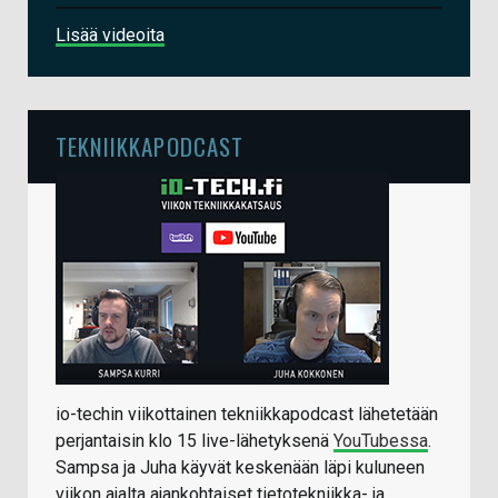
Lisää videoita
TEKNIIKKAPODCAST
io-techin viikottainen tekniikkapodcast lähetetään
perjantaisin klo 15 live-lähetyksenä
YouTubessa
.
Sampsa ja Juha käyvät keskenään läpi kuluneen
viikon ajalta ajankohtaiset tietotekniikka- ja