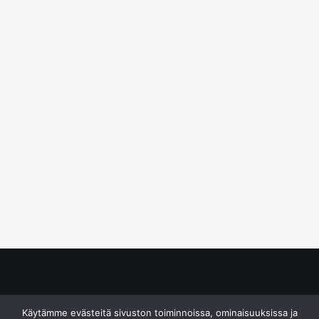
© S&J Media Oy
Käytämme evästeitä sivuston toiminnoissa, ominaisuuksissa ja