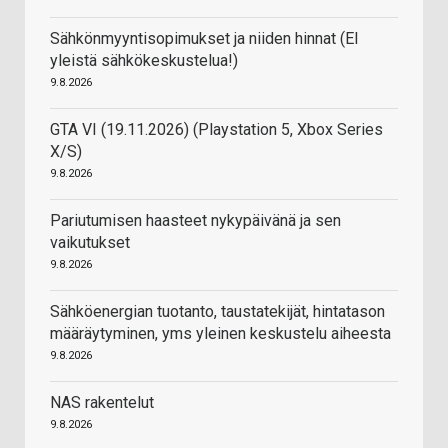
Sähkönmyyntisopimukset ja niiden hinnat (EI
yleistä sähkökeskustelua!)
9.8.2026
GTA VI (19.11.2026) (Playstation 5, Xbox Series
X/S)
9.8.2026
Pariutumisen haasteet nykypäivänä ja sen
vaikutukset
9.8.2026
Sähköenergian tuotanto, taustatekijät, hintatason
määräytyminen, yms yleinen keskustelu aiheesta
9.8.2026
NAS rakentelut
9.8.2026