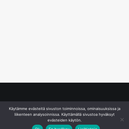
© S&J Media Oy
Käytämme evästeitä sivuston toiminnoissa, ominaisuuksissa ja
liikenteen analysoinnissa. Käyttämällä sivustoa hyväksyt
evästeiden käytön.
Ok
En hyväksy
Lisätietoja