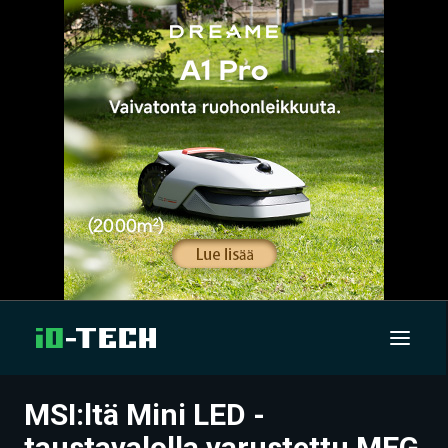
MSI:ltä Mini LED -
UUTISET
taustavalolla varustettu MEG