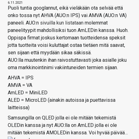
6.11.2021
Puoli tuntia googlannut, eikä vieläkään ota selvää että
onko tossa nyt AHVA (AUO:n IPS) vai AMVA (AUO:n VA)
paneeli. AUO:n
sivuilla kun listataan
molemmat
paneelityypit mahdollisiksi tuon AmLEDin kanssa. Huoh.
Oppispa firmat joskus kertomaan tuotteidensa speksit
jotta tuotteita voisi kuluttajat ostaa tietäen mitä saavat,
sen sijaan että myydään sikaa säkissä.
AUO:lla muutenkin ihan raivostuttavasti joka asialle joku
oma markkinointinimi vakiintuneiden termien sijaan.
AHVA = IPS
AMVA = VA
AmLED = MiniLED
ALED = MicroLED (ainakin autoissa ja puettavissa
laitteissa)
Samsungilla on QLED jolla ei ole mitään tekemistä
OLEDin kanssa ja nyt AUO:lla on AmLED jolla ei ole
mitään tekemistä AMOLEDin kanssa. Voi hyvää päivää…