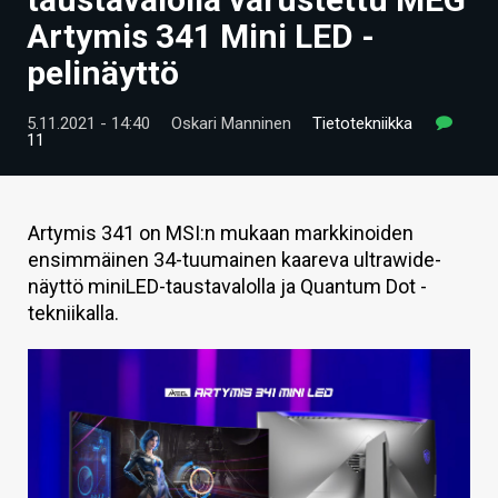
ARTIKKELIT
Artymis 341 Mini LED -
pelinäyttö
VIDEOT
TECHBBS
5.11.2021 - 14:40
Oskari Manninen
Tietotekniikka
11
TIETOA
HINTA.FI
Artymis 341 on MSI:n mukaan markkinoiden
ensimmäinen 34-tuumainen kaareva ultrawide-
KAUPPA
näyttö miniLED-taustavalolla ja Quantum Dot -
VAIHDA TEEMA
tekniikalla.
HAKU