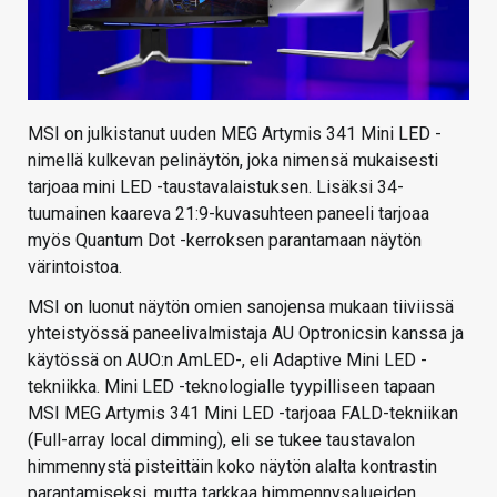
MSI on julkistanut uuden MEG Artymis 341 Mini LED -
nimellä kulkevan pelinäytön, joka nimensä mukaisesti
tarjoaa mini LED -taustavalaistuksen. Lisäksi 34-
tuumainen kaareva 21:9-kuvasuhteen paneeli tarjoaa
myös Quantum Dot -kerroksen parantamaan näytön
värintoistoa.
MSI on luonut näytön omien sanojensa mukaan tiiviissä
yhteistyössä paneelivalmistaja AU Optronicsin kanssa ja
käytössä on AUO:n AmLED-, eli Adaptive Mini LED -
tekniikka. Mini LED -teknologialle tyypilliseen tapaan
MSI MEG Artymis 341 Mini LED -tarjoaa FALD-tekniikan
(Full-array local dimming), eli se tukee taustavalon
himmennystä pisteittäin koko näytön alalta kontrastin
parantamiseksi, mutta tarkkaa himmennysalueiden