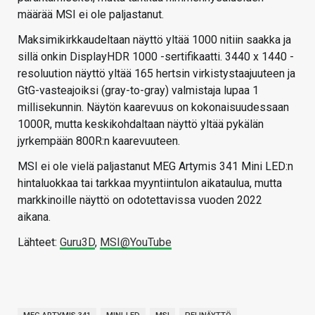
määrää MSI ei ole paljastanut.
Maksimikirkkaudeltaan näyttö yltää 1000 nitiin saakka ja
sillä onkin DisplayHDR 1000 -sertifikaatti. 3440 x 1440 -
resoluution näyttö yltää 165 hertsin virkistystaajuuteen ja
GtG-vasteajoiksi (gray-to-gray) valmistaja lupaa 1
millisekunnin. Näytön kaarevuus on kokonaisuudessaan
1000R, mutta keskikohdaltaan näyttö yltää pykälän
jyrkempään 800R:n kaarevuuteen.
MSI ei ole vielä paljastanut MEG Artymis 341 Mini LED:n
hintaluokkaa tai tarkkaa myyntiintulon aikataulua, mutta
markkinoille näyttö on odotettavissa vuoden 2022
aikana.
Lähteet:
Guru3D
,
MSI@YouTube