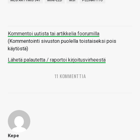
MEG ARTYMIS 341
MINI-LED
MSI
PELINÄYTTÖ
Kommentoi uutista tai artikkelia foorumilla
(Kommentointi sivuston puolella toistaiseksi pois
käytöstä)
Lähetä palautetta / raportoi kirjoitusvirheestä
11 KOMMENTTIA
Kepe