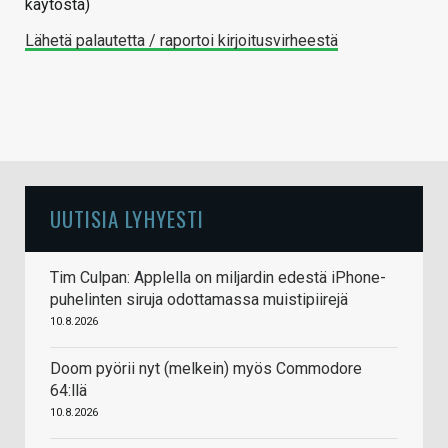
käytöstä)
Lähetä palautetta / raportoi kirjoitusvirheestä
UUTISIA LYHYESTI
Tim Culpan: Applella on miljardin edestä iPhone-
puhelinten siruja odottamassa muistipiirejä
10.8.2026
Doom pyörii nyt (melkein) myös Commodore
64:llä
10.8.2026