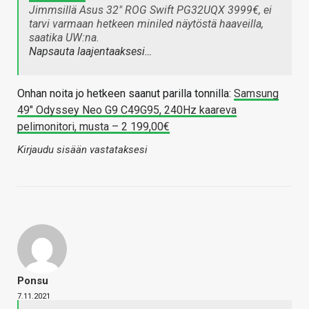
Jimmsillä Asus 32" ROG Swift PG32UQX 3999€, ei
tarvi varmaan hetkeen miniled näytöstä haaveilla,
saatika UW:na.
Napsauta laajentaaksesi…
Onhan noita jo hetkeen saanut parilla tonnilla:
Samsung
49" Odyssey Neo G9 C49G95, 240Hz kaareva
pelimonitori, musta – 2 199,00€
Kirjaudu sisään vastataksesi
Ponsu
7.11.2021