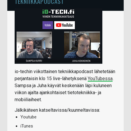
TEKNIIKKAPODCAST
io-techin viikottainen tekniikkapodcast lähetetään
perjantaisin klo 15 live-lähetyksenä
YouTubessa
.
Sampsa ja Juha käyvät keskenään läpi kuluneen
viikon ajalta ajankohtaiset tietotekniikka- ja
mobiiliaiheet.
Jälkikäteen katseltavissa/kuunneltavissa:
Youtube
iTunes