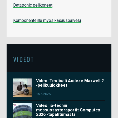
Datatronic pelikoneet
Komponenteille myös kasauspalvelu
VIDEOT
Video: Testissä Audeze Maxwell 2
-pelikuulokkeet
15.6.2026
Video: io-techin
messuosastoraportit Computex
2026 -tapahtumasta