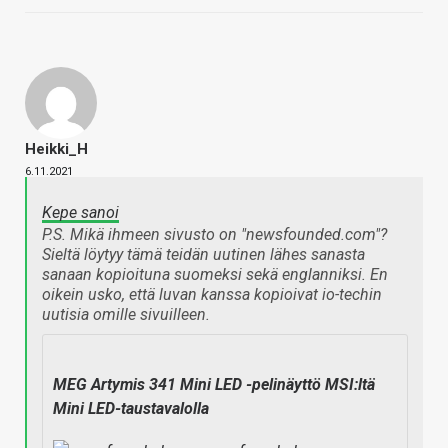
Heikki_H
6.11.2021
Kepe sanoi
P.S. Mikä ihmeen sivusto on "newsfounded.com"?
Sieltä löytyy tämä teidän uutinen lähes sanasta
sanaan kopioituna suomeksi sekä englanniksi. En
oikein usko, että luvan kanssa kopioivat io-techin
uutisia omille sivuilleen.
MEG Artymis 341 Mini LED -pelinäyttö MSI:ltä
Mini LED-taustavalolla