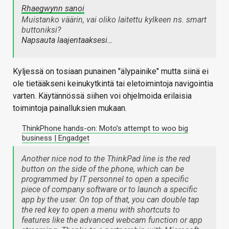
Rhaegwynn sanoi
Muistanko väärin, vai oliko laitettu kylkeen ns. smart
buttoniksi?
Napsauta laajentaaksesi…
Kyljessä on tosiaan punainen "älypainike" mutta siinä ei
ole tietääkseni keinukytkintä tai eletoimintoja navigointia
varten. Käytännössä siihen voi ohjelmoida erilaisia
toimintoja painalluksien mukaan.
ThinkPhone hands-on: Moto’s attempt to woo big
business | Engadget
Another nice nod to the ThinkPad line is the red
button on the side of the phone, which can be
programmed by IT personnel to open a specific
piece of company software or to launch a specific
app by the user. On top of that, you can double tap
the red key to open a menu with shortcuts to
features like the advanced webcam function or app