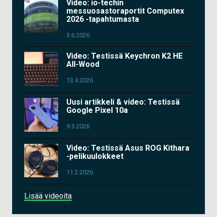
Video: io-techin
messuosastoraportit Computex
2026 -tapahtumasta
3.6.2026
Video: Testissä Keychron K2 HE
All-Wood
13.4.2026
Uusi artikkeli & video: Testissä
Google Pixel 10a
9.3.2026
Video: Testissä Asus ROG Kithara
-pelikuulokkeet
11.2.2026
Lisää videoita