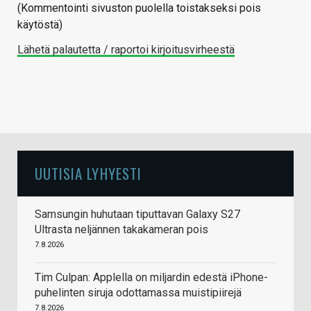
(Kommentointi sivuston puolella toistakseksi pois
käytöstä)
Lähetä palautetta / raportoi kirjoitusvirheestä
UUTISIA LYHYESTI
Samsungin huhutaan tiputtavan Galaxy S27
Ultrasta neljännen takakameran pois
7.8.2026
Tim Culpan: Applella on miljardin edestä iPhone-
puhelinten siruja odottamassa muistipiirejä
7.8.2026