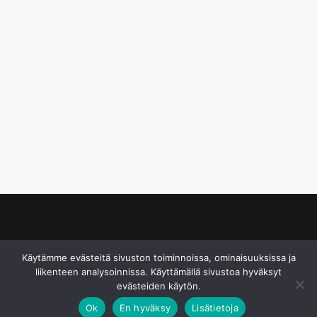
© S&J Media Oy
Käytämme evästeitä sivuston toiminnoissa, ominaisuuksissa ja
liikenteen analysoinnissa. Käyttämällä sivustoa hyväksyt
evästeiden käytön.
Ok
En hyväksy
Lisätietoja