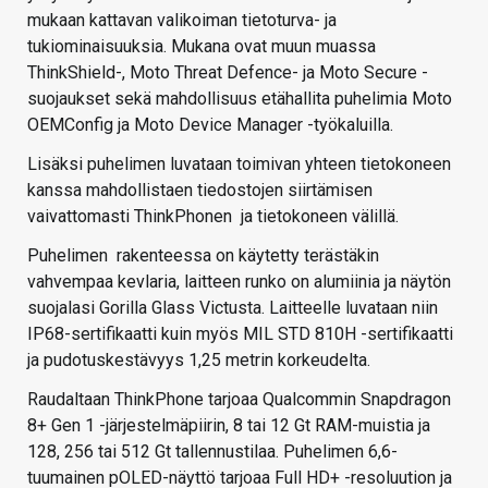
mukaan kattavan valikoiman tietoturva- ja
tukiominaisuuksia. Mukana ovat muun muassa
ThinkShield-, Moto Threat Defence- ja Moto Secure -
suojaukset sekä mahdollisuus etähallita puhelimia Moto
OEMConfig ja Moto Device Manager -työkaluilla.
Lisäksi puhelimen luvataan toimivan yhteen tietokoneen
kanssa mahdollistaen tiedostojen siirtämisen
vaivattomasti ThinkPhonen ja tietokoneen välillä.
Puhelimen rakenteessa on käytetty terästäkin
vahvempaa kevlaria, laitteen runko on alumiinia ja näytön
suojalasi Gorilla Glass Victusta. Laitteelle luvataan niin
IP68-sertifikaatti kuin myös MIL STD 810H -sertifikaatti
ja pudotuskestävyys 1,25 metrin korkeudelta.
Raudaltaan ThinkPhone tarjoaa Qualcommin Snapdragon
8+ Gen 1 -järjestelmäpiirin, 8 tai 12 Gt RAM-muistia ja
128, 256 tai 512 Gt tallennustilaa. Puhelimen 6,6-
tuumainen pOLED-näyttö tarjoaa Full HD+ -resoluution ja