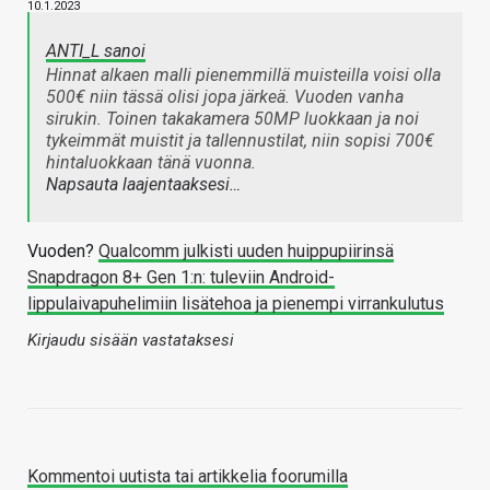
10.1.2023
ANTI_L sanoi
Hinnat alkaen malli pienemmillä muisteilla voisi olla
500€ niin tässä olisi jopa järkeä. Vuoden vanha
sirukin. Toinen takakamera 50MP luokkaan ja noi
tykeimmät muistit ja tallennustilat, niin sopisi 700€
hintaluokkaan tänä vuonna.
Napsauta laajentaaksesi…
Vuoden?
Qualcomm julkisti uuden huippupiirinsä
Snapdragon 8+ Gen 1:n: tuleviin Android-
lippulaivapuhelimiin lisätehoa ja pienempi virrankulutus
Kirjaudu sisään vastataksesi
Kommentoi uutista tai artikkelia foorumilla