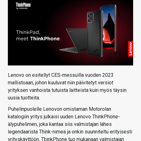
KAUPPA
VAIHDA TEEMA
HAKU
Lenovo on esitellyt CES-messuilla vuoden 2023
mallistoaan, johon kuuluvat niin päivitetyt versiot
yrityksen vanhoista tutuista laitteista kuin myös täysin
uusia tuotteita.
Puhelinpuolelle Lenovon omistaman Motorolan
katalogiin yritys julkaisi uuden Lenovo ThinkPhone-
älypuhelimen, joka kantaa siis valmistajan lähes
legendaarista Think-nimeä ja onkin suunniteltu erityisesti
yrityskäyttöön. ThinkPhone tuo mukanaan valmistajan