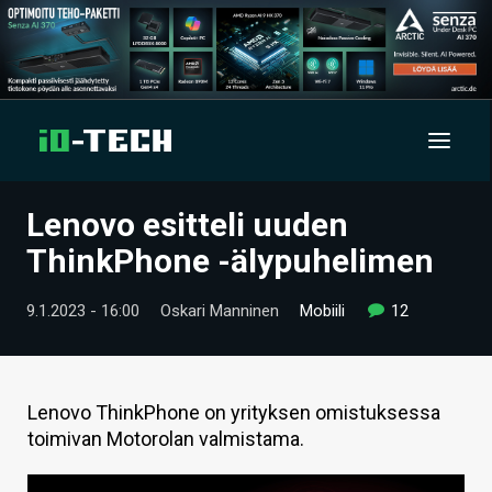
Lenovo esitteli uuden
UUTISET
ThinkPhone -älypuhelimen
ARTIKKELIT
9.1.2023 - 16:00
Oskari Manninen
Mobiili
12
VIDEOT
TECHBBS
Lenovo ThinkPhone on yrityksen omistuksessa
TIETOA
toimivan Motorolan valmistama.
HINTA.FI