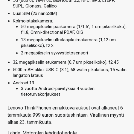
5G (sub 6), Wi-Fi 6E, Bluetooth 5.2, NFC, GPS, LTEPP,
SUPL, Glonass, Galileo
Dual SIM (2x nanoSIM)
Kolmoistakakamera:
50 megapikselin pääkamera (1/1,5”, 1 um pikselikoko),
f1.8, Omni-directional PDAF, OIS
13 megapikselin ultralaajakulmakamera (1,12 um
pikselikoko), f2.2
2 megapikselin syvyystietosensori
32 megapikselin etukamera (0,7 um pikselikoko), f2.45
5000 mAH akku, USB-C (3.1), 68 watin pikalataus, 15 watin
langaton lataus
Android 13
3 vuotta Android-päivityksiä 4 vuoden
tietoturvakorjaukset
Lenovo ThinkPhonen ennakkovaraukset ovat alkaneet 6
tammikuuta 999 euron suositushintaan. Virallinen myynti
alkaa 23. tammikuuta.
Lähde: Motorolan lehdistötiedote