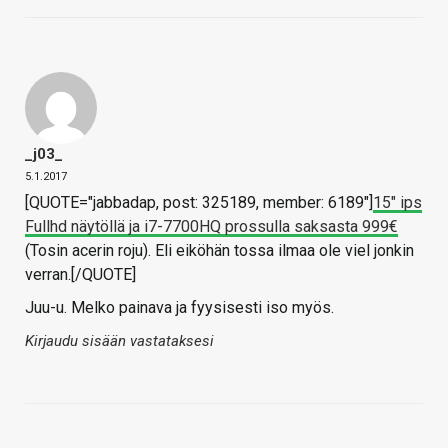
_j03_
5.1.2017
[QUOTE="jabbadap, post: 325189, member: 6189"]
15" ips
Fullhd näytöllä ja i7-7700HQ prossulla saksasta 999€
(Tosin acerin roju). Eli eiköhän tossa ilmaa ole viel jonkin
verran.[/QUOTE]
Juu-u. Melko painava ja fyysisesti iso myös.
Kirjaudu sisään vastataksesi