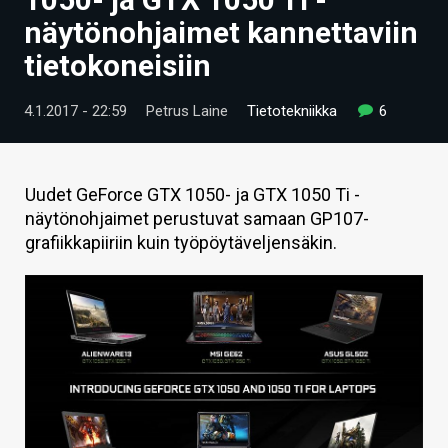
ARTIKKELIT
näytönohjaimet kannettaviin
tietokoneisiin
VIDEOT
TECHBBS
4.1.2017 - 22:59
Petrus Laine
Tietotekniikka
6
TIETOA
HINTA.FI
Uudet GeForce GTX 1050- ja GTX 1050 Ti -
näytönohjaimet perustuvat samaan GP107-
KAUPPA
grafiikkapiiriin kuin työpöytäveljensäkin.
VAIHDA TEEMA
HAKU