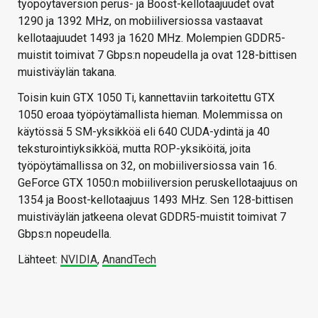
työpöytäversion perus- ja Boost-kellotaajuudet ovat
1290 ja 1392 MHz, on mobiiliversiossa vastaavat
kellotaajuudet 1493 ja 1620 MHz. Molempien GDDR5-
muistit toimivat 7 Gbps:n nopeudella ja ovat 128-bittisen
muistiväylän takana.
Toisin kuin GTX 1050 Ti, kannettaviin tarkoitettu GTX
1050 eroaa työpöytämallista hieman. Molemmissa on
käytössä 5 SM-yksikköä eli 640 CUDA-ydintä ja 40
teksturointiyksikköä, mutta ROP-yksiköitä, joita
työpöytämallissa on 32, on mobiiliversiossa vain 16.
GeForce GTX 1050:n mobiiliversion peruskellotaajuus on
1354 ja Boost-kellotaajuus 1493 MHz. Sen 128-bittisen
muistiväylän jatkeena olevat GDDR5-muistit toimivat 7
Gbps:n nopeudella.
Lähteet:
NVIDIA
,
AnandTech