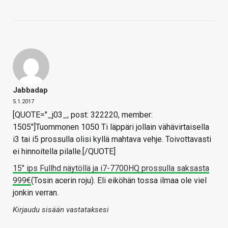
Jabbadap
5.1.2017
[QUOTE="_j03_, post: 322220, member:
1505"]Tuommonen 1050 Ti läppäri jollain vähävirtaisella
i3 tai i5 prossulla olisi kyllä mahtava vehje. Toivottavasti
ei hinnoitella pilalle.[/QUOTE]
15" ips Fullhd näytöllä ja i7-7700HQ prossulla saksasta
999€
(Tosin acerin roju). Eli eiköhän tossa ilmaa ole viel
jonkin verran.
Kirjaudu sisään vastataksesi