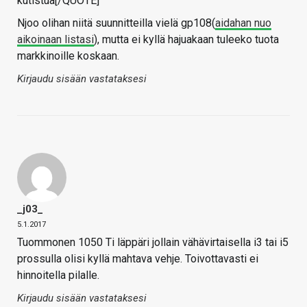
kutistua[/QUOTE]
Njoo olihan niitä suunnitteilla vielä gp108(
aidahan nuo
aikoinaan listasi
), mutta ei kyllä hajuakaan tuleeko tuota
markkinoille koskaan.
Kirjaudu sisään vastataksesi
_j03_
5.1.2017
Tuommonen 1050 Ti läppäri jollain vähävirtaisella i3 tai i5
prossulla olisi kyllä mahtava vehje. Toivottavasti ei
hinnoitella pilalle.
Kirjaudu sisään vastataksesi