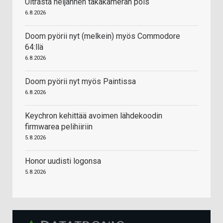
Ultrasta neljännen takakameran pois
6.8.2026
Doom pyörii nyt (melkein) myös Commodore
64:llä
6.8.2026
Doom pyörii nyt myös Paintissa
6.8.2026
Keychron kehittää avoimen lähdekoodin
firmwarea pelihiiriin
5.8.2026
Honor uudisti logonsa
5.8.2026