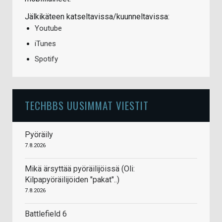
Jälkikäteen katseltavissa/kuunneltavissa:
Youtube
iTunes
Spotify
TECHBBS UUSIMMAT VIESTIT
Pyöräily
7.8.2026
Mikä ärsyttää pyöräilijöissä (Oli:
Kilpapyöräilijöiden "pakat"..)
7.8.2026
Battlefield 6