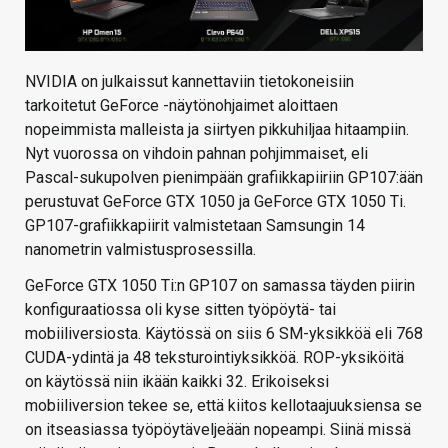
NVIDIA on julkaissut kannettaviin tietokoneisiin
tarkoitetut GeForce -näytönohjaimet aloittaen
nopeimmista malleista ja siirtyen pikkuhiljaa hitaampiin.
Nyt vuorossa on vihdoin pahnan pohjimmaiset, eli
Pascal-sukupolven pienimpään grafiikkapiiriin GP107:ään
perustuvat GeForce GTX 1050 ja GeForce GTX 1050 Ti.
GP107-grafiikkapiirit valmistetaan Samsungin 14
nanometrin valmistusprosessilla.
GeForce GTX 1050 Ti:n GP107 on samassa täyden piirin
konfiguraatiossa oli kyse sitten työpöytä- tai
mobiiliversiosta. Käytössä on siis 6 SM-yksikköä eli 768
CUDA-ydintä ja 48 teksturointiyksikköä. ROP-yksiköitä
on käytössä niin ikään kaikki 32. Erikoiseksi
mobiiliversion tekee se, että kiitos kellotaajuuksiensa se
on itseasiassa työpöytäveljeään nopeampi. Siinä missä