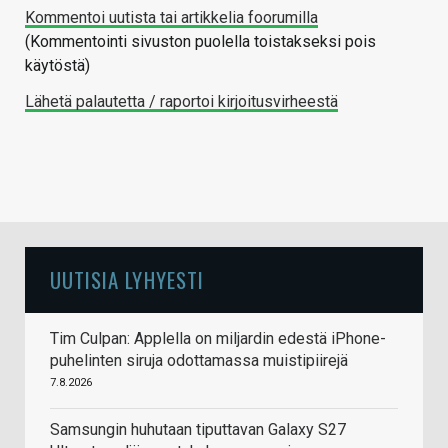
Kommentoi uutista tai artikkelia foorumilla
(Kommentointi sivuston puolella toistakseksi pois
käytöstä)
Lähetä palautetta / raportoi kirjoitusvirheestä
UUTISIA LYHYESTI
Tim Culpan: Applella on miljardin edestä iPhone-
puhelinten siruja odottamassa muistipiirejä
7.8.2026
Samsungin huhutaan tiputtavan Galaxy S27