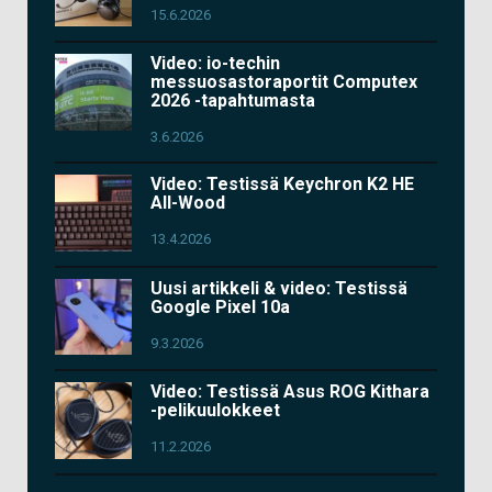
15.6.2026
Video: io-techin
messuosastoraportit Computex
2026 -tapahtumasta
3.6.2026
Video: Testissä Keychron K2 HE
All-Wood
13.4.2026
Uusi artikkeli & video: Testissä
Google Pixel 10a
9.3.2026
Video: Testissä Asus ROG Kithara
-pelikuulokkeet
11.2.2026