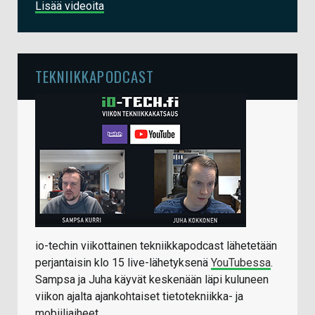
Lisää videoita
TEKNIIKKAPODCAST
io-techin viikottainen tekniikkapodcast lähetetään
perjantaisin klo 15 live-lähetyksenä
YouTubessa
.
Sampsa ja Juha käyvät keskenään läpi kuluneen
viikon ajalta ajankohtaiset tietotekniikka- ja
mobiiliaiheet.