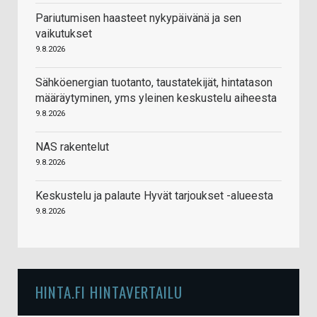
Pariutumisen haasteet nykypäivänä ja sen
vaikutukset
9.8.2026
Sähköenergian tuotanto, taustatekijät, hintatason
määräytyminen, yms yleinen keskustelu aiheesta
9.8.2026
NAS rakentelut
9.8.2026
Keskustelu ja palaute Hyvät tarjoukset -alueesta
9.8.2026
HINTA.FI HINTAVERTAILU