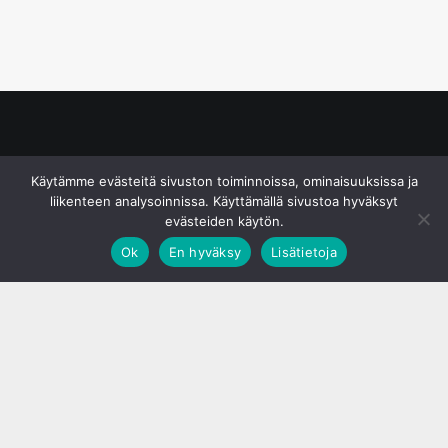
© S&J Media Oy
Käytämme evästeitä sivuston toiminnoissa, ominaisuuksissa ja
liikenteen analysoinnissa. Käyttämällä sivustoa hyväksyt
evästeiden käytön.
Ok
En hyväksy
Lisätietoja
;