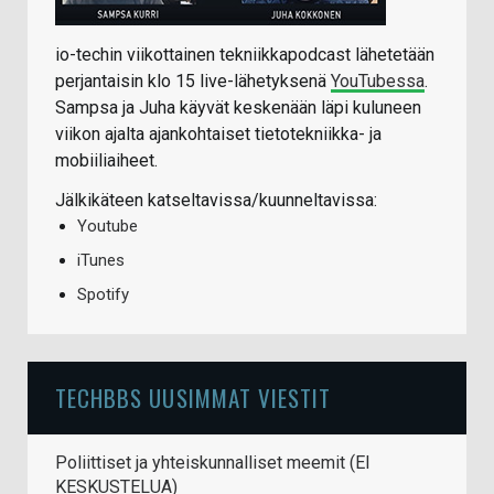
io-techin viikottainen tekniikkapodcast lähetetään
perjantaisin klo 15 live-lähetyksenä
YouTubessa
.
Sampsa ja Juha käyvät keskenään läpi kuluneen
viikon ajalta ajankohtaiset tietotekniikka- ja
mobiiliaiheet.
Jälkikäteen katseltavissa/kuunneltavissa:
Youtube
iTunes
Spotify
TECHBBS UUSIMMAT VIESTIT
Poliittiset ja yhteiskunnalliset meemit (EI
KESKUSTELUA)