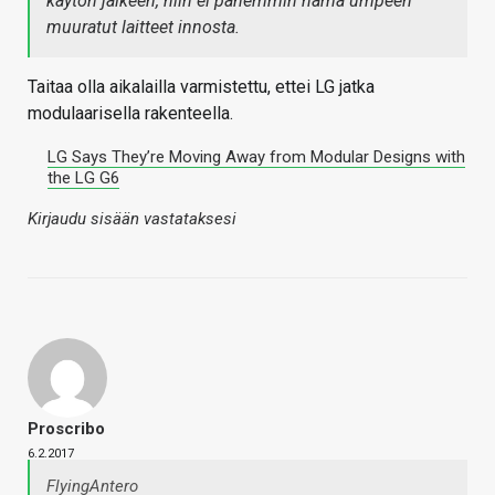
käytön jälkeen, niin ei pahemmin nämä umpeen
muuratut laitteet innosta.
Taitaa olla aikalailla varmistettu, ettei LG jatka
modulaarisella rakenteella.
LG Says They’re Moving Away from Modular Designs with
the LG G6
Kirjaudu sisään vastataksesi
Proscribo
6.2.2017
FlyingAntero