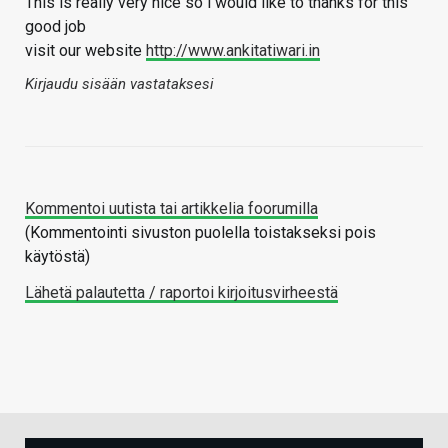
This is really very nice so i would like to thanks for this
good job
visit our website
http://www.ankitatiwari.in
Kirjaudu sisään vastataksesi
Kommentoi uutista tai artikkelia foorumilla
(Kommentointi sivuston puolella toistakseksi pois
käytöstä)
Lähetä palautetta / raportoi kirjoitusvirheestä