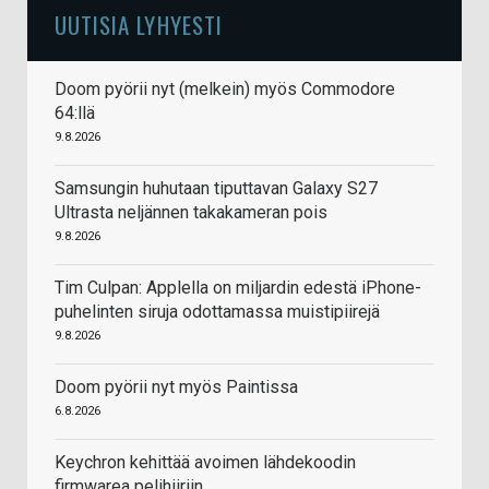
UUTISIA LYHYESTI
Doom pyörii nyt (melkein) myös Commodore
64:llä
9.8.2026
Samsungin huhutaan tiputtavan Galaxy S27
Ultrasta neljännen takakameran pois
9.8.2026
Tim Culpan: Applella on miljardin edestä iPhone-
puhelinten siruja odottamassa muistipiirejä
9.8.2026
Doom pyörii nyt myös Paintissa
6.8.2026
Keychron kehittää avoimen lähdekoodin
firmwarea pelihiiriin