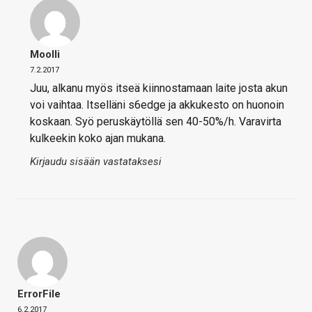
Moolli
7.2.2017
Juu, alkanu myös itseä kiinnostamaan laite josta akun
voi vaihtaa. Itselläni s6edge ja akkukesto on huonoin
koskaan. Syö peruskäytöllä sen 40-50%/h. Varavirta
kulkeekin koko ajan mukana.
Kirjaudu sisään vastataksesi
ErrorFile
6.2.2017