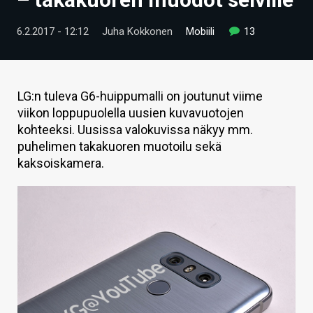
ARTIKKELIT
6.2.2017 - 12:12
Juha Kokkonen
Mobiili
13
VIDEOT
TECHBBS
LG:n tuleva G6-huippumalli on joutunut viime
TIETOA
viikon loppupuolella uusien kuvavuotojen
kohteeksi. Uusissa valokuvissa näkyy mm.
HINTA.FI
puhelimen takakuoren muotoilu sekä
kaksoiskamera.
KAUPPA
VAIHDA TEEMA
HAKU