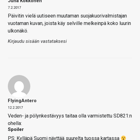
Juha Kokkonen
7.2.2017
Päivitin vielä uutiseen muutaman suojakuorivalmistajan
vuotaman kuvan, joista käy selville melkeinpä koko luurin
ulkonäkö.
Kirjaudu sisään vastataksesi
FlyingAntero
12.2.2017
Veden- ja pölynkestävyys taitaa olla varmistettu SD821:n
ohella:
Spoiler
PS: Kylläpä Suomi näyttää suurelta tuossa kartassa