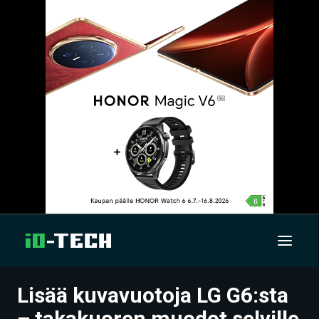
Lisää kuvavuotoja LG G6:sta
UUTISET
– takakuoren muodot selville