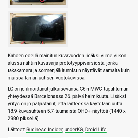
Kahden edellä mainitun kuvavuodon lisäksi viime viikon
alussa nähtiin kuvasarja prototyyppiversiosta, jonka
takakamera ja sormenjälkitunnistin näyttävät samalta kuin
muissa tämän uutisen vuotokuvissa.
LG on jo ilmoittanut julkaisevansa G6:n MWC-tapahtuman
yhteydessä Barcelonassa 26. päivä helmikuuta. Lisäksi
yritys on jo paljastanut, että laitteessa käytetään uutta
18:9-kuvasuhteen 5,7-tuumaista QHD+-näyttöä (1440 x
2880 pikseliä).
Lähteet:
Business Insider
,
underKG
,
Droid Life