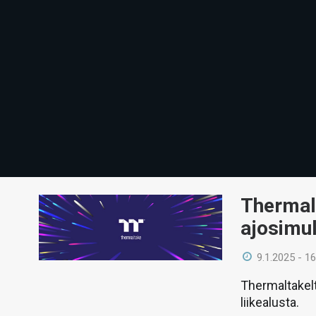
Thermalt
ajosimul
9.1.2025 - 16
Thermaltakelt
liikealusta.