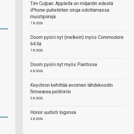
Tim Culpan: Applella on miljardin edestä
iPhone-puhelinten siruja odottamassa
muistipiirejä
7.8.2026
Doom pyörii nyt (melkein) myös Commodore
64:llä
7.8.2026
Doom pyörii nyt myös Paintissa
6.8.2026
Keychron kehittää avoimen lähdekoodin
firmwarea pelihiiriin
5.8.2026
Honor uudisti logonsa
5.8.2026