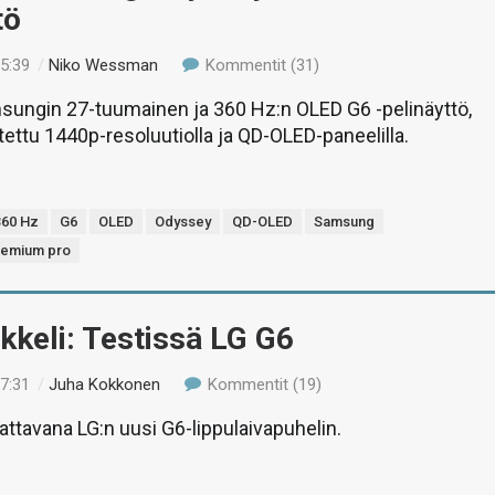
tö
15:39
/
Niko Wessman
Kommentit (31)
sungin 27-tuumainen ja 360 Hz:n OLED G6 -pelinäyttö,
tettu 1440p-resoluutiolla ja QD-OLED-paneelilla.
360 Hz
G6
OLED
Odyssey
QD-OLED
Samsung
remium pro
ikkeli: Testissä LG G6
17:31
/
Juha Kokkonen
Kommentit (19)
tattavana LG:n uusi G6-lippulaivapuhelin.