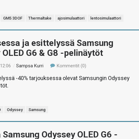
GM5 3DOF
Thermaltake
ajosimulaattori
lentosimulaattori
sessa ja esittelyssä Samsung
 OLED G6 & G8 -pelinäytöt
 12:06
/
Sampsa Kurri
Kommentit (0)
ttelyssä -40% tarjouksessa olevat Samsungin Odyssey
töt.
D
Odyssey
Samsung
ä Samsung Odyssey OLED G6 -