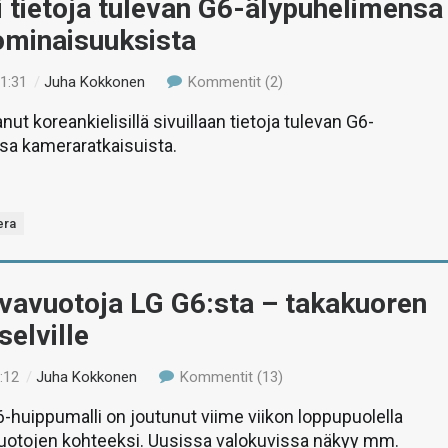
i tietoja tulevan G6-älypuhelimensa
minaisuuksista
11:31
/
Juha Kokkonen
Kommentit (2)
nut koreankielisillä sivuillaan tietoja tulevan G6-
sa kameraratkaisuista.
era
vavuotoja LG G6:sta – takakuoren
elville
:12
/
Juha Kokkonen
Kommentit (13)
6-huippumalli on joutunut viime viikon loppupuolella
uotojen kohteeksi. Uusissa valokuvissa näkyy mm.