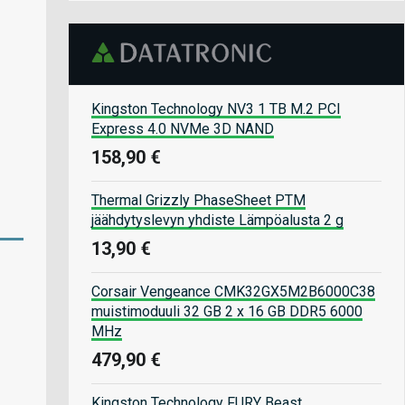
Kingston Technology NV3 1 TB M.2 PCI
Express 4.0 NVMe 3D NAND
158,90 €
Thermal Grizzly PhaseSheet PTM
jäähdytyslevyn yhdiste Lämpöalusta 2 g
13,90 €
Corsair Vengeance CMK32GX5M2B6000C38
muistimoduuli 32 GB 2 x 16 GB DDR5 6000
MHz
479,90 €
Kingston Technology FURY Beast