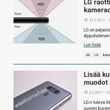
LG raott
kamerao
21.2.2017 - 
LG on paljasta
älypuhelimen
Lue lisää
G6
LG
kam
Lisää ku
muodot s
6.2.2017 - 12
LG:n tuleva G
uusien kuvav