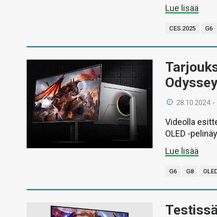
Lue lisää
CES 2025
G6
Tarjouk
Odyssey
28.10.2024 -
Videolla esi
OLED -pelinäy
Lue lisää
G6
G8
OLE
Testiss