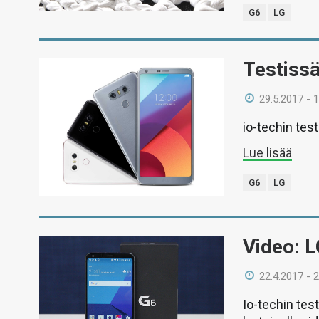
G6
LG
Testiss
29.5.2017 - 
io-techin tes
Lue lisää
G6
LG
Video: 
22.4.2017 - 
Io-techin tes