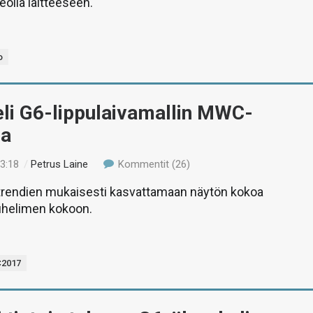
deolla laitteeseen.
o
eli G6-lippulaivamallin MWC-
la
13:18
/
Petrus Laine
Kommentit (26)
 trendien mukaisesti kasvattamaan näytön kokoa
helimen kokoon.
2017