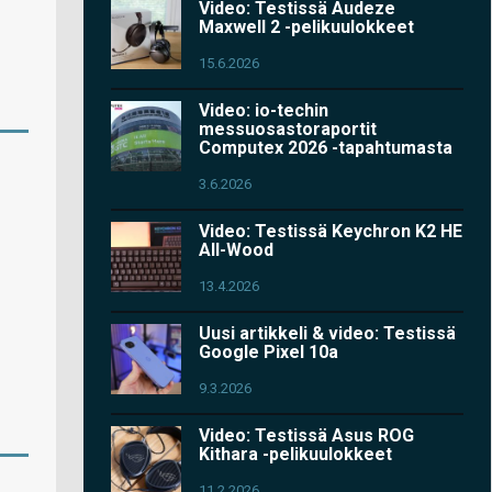
Video: Testissä Audeze
Maxwell 2 -pelikuulokkeet
15.6.2026
Video: io-techin
messuosastoraportit
Computex 2026 -tapahtumasta
3.6.2026
Video: Testissä Keychron K2 HE
All-Wood
13.4.2026
Uusi artikkeli & video: Testissä
Google Pixel 10a
9.3.2026
Video: Testissä Asus ROG
Kithara -pelikuulokkeet
11.2.2026