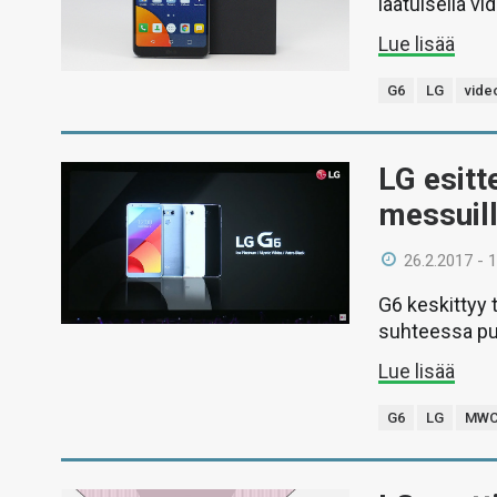
laatuisella vi
Lue lisää
G6
LG
vide
LG esitt
messuil
26.2.2017 - 
G6 keskittyy
suhteessa pu
Lue lisää
G6
LG
MWC