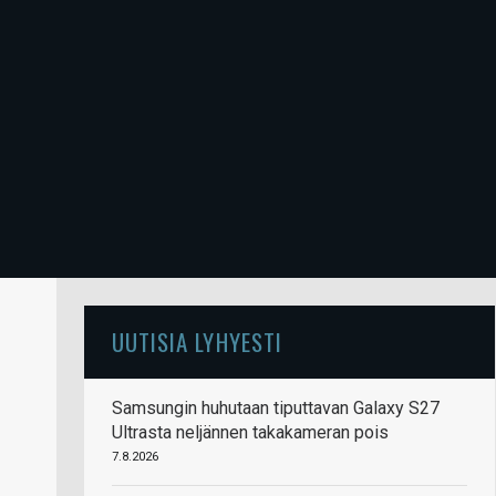
UUTISIA LYHYESTI
Samsungin huhutaan tiputtavan Galaxy S27
Ultrasta neljännen takakameran pois
7.8.2026