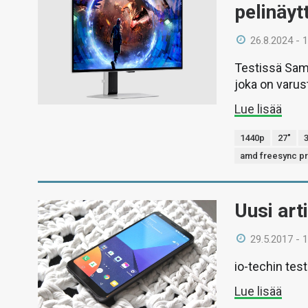
pelinäyt
26.8.2024 - 
Testissä Sam
joka on varus
Lue lisää
1440p
27"
amd freesync p
Uusi art
29.5.2017 - 
io-techin tes
Lue lisää