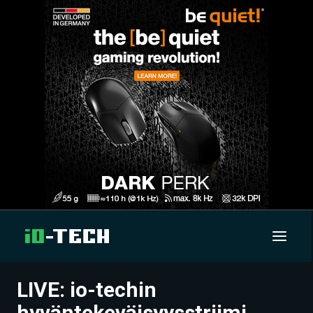
LIVE: io-techin
UUTISET
hyväntekeväisyysstriimi