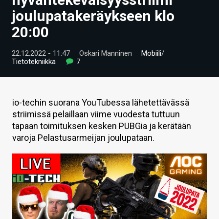
ARTIKKELIT
joulupatakeräykseen klo
20:00
VIDEOT
TECHBBS
22.12.2022 - 11:47
Oskari Manninen
Mobiili
/
Tietotekniikka
7
TIETOA
HINTA.FI
io-techin suorana YouTubessa lähetettävässä
striimissä pelaillaan viime vuodesta tuttuun
KAUPPA
tapaan toimituksen kesken PUBGia ja kerätään
VAIHDA TEEMA
varoja Pelastusarmeijan joulupataan.
HAKU