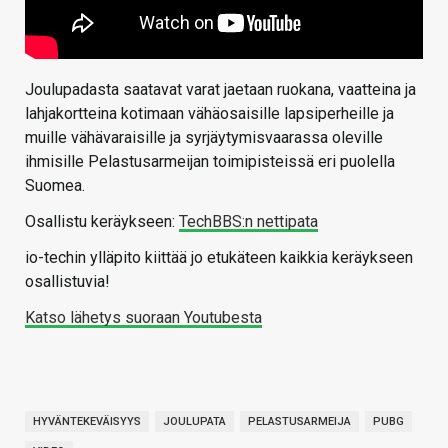
Joulupadasta saatavat varat jaetaan ruokana, vaatteina ja
lahjakortteina kotimaan vähäosaisille lapsiperheille ja
muille vähävaraisille ja syrjäytymisvaarassa oleville
ihmisille Pelastusarmeijan toimipisteissä eri puolella
Suomea.
Osallistu keräykseen:
TechBBS:n nettipata
io-techin ylläpito kiittää jo etukäteen kaikkia keräykseen
osallistuvia!
Katso lähetys suoraan Youtubesta
HYVÄNTEKEVÄISYYS
JOULUPATA
PELASTUSARMEIJA
PUBG