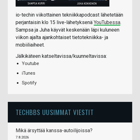
io-techin viikottainen tekniikkapodcast lähetetään
perjantaisin klo 15 live-lähetyksenä
YouTubessa
.
Sampsa ja Juha käyvät keskenään läpi kuluneen
viikon ajalta ajankohtaiset tietotekniikka- ja
mobiiliaiheet.
Jälkikäteen katseltavissa/kuunneltavissa:
Youtube
iTunes
Spotify
TECHBBS UUSIMMAT VIESTIT
Mikä ärsyttää kanssa-autoilijoissa?
7.8.2026