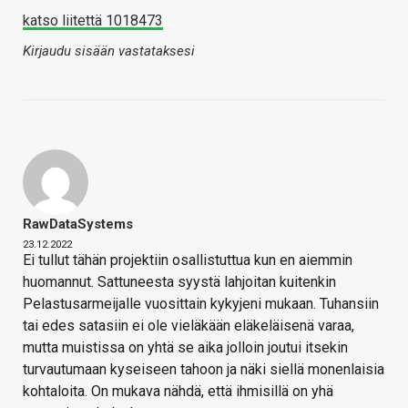
katso liitettä 1018473
Kirjaudu sisään vastataksesi
RawDataSystems
23.12.2022
Ei tullut tähän projektiin osallistuttua kun en aiemmin
huomannut. Sattuneesta syystä lahjoitan kuitenkin
Pelastusarmeijalle vuosittain kykyjeni mukaan. Tuhansiin
tai edes satasiin ei ole vieläkään eläkeläisenä varaa,
mutta muistissa on yhtä se aika jolloin joutui itsekin
turvautumaan kyseiseen tahoon ja näki siellä monenlaisia
kohtaloita. On mukava nähdä, että ihmisillä on yhä