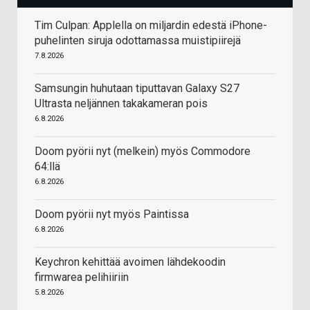
Tim Culpan: Applella on miljardin edestä iPhone-
puhelinten siruja odottamassa muistipiirejä
7.8.2026
Samsungin huhutaan tiputtavan Galaxy S27
Ultrasta neljännen takakameran pois
6.8.2026
Doom pyörii nyt (melkein) myös Commodore
64:llä
6.8.2026
Doom pyörii nyt myös Paintissa
6.8.2026
Keychron kehittää avoimen lähdekoodin
firmwarea pelihiiriin
5.8.2026