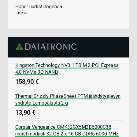
Honor uudisti logonsa
5.8.2026
Kingston Technology NV3 1 TB M.2 PCI Express
4.0 NVMe 3D NAND
158,90 €
Thermal Grizzly PhaseSheet PTM jäähdytyslevyn
yhdiste Lämpöalusta 2 g
13,90 €
Corsair Vengeance CMK32GX5M2B6000C38
muistimoduuli 32 GB 2 x 16 GB DDR5 6000 MHz