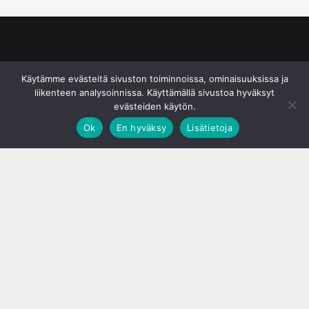
© S&J Media Oy
Käytämme evästeitä sivuston toiminnoissa, ominaisuuksissa ja
liikenteen analysoinnissa. Käyttämällä sivustoa hyväksyt
evästeiden käytön.
Ok
En hyväksy
Lisätietoja
;