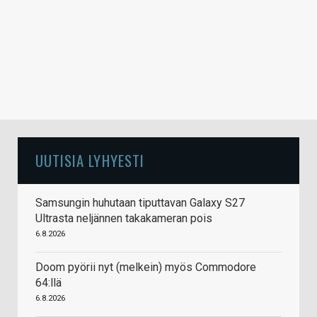
UUTISIA LYHYESTI
Samsungin huhutaan tiputtavan Galaxy S27
Ultrasta neljännen takakameran pois
6.8.2026
Doom pyörii nyt (melkein) myös Commodore
64:llä
6.8.2026