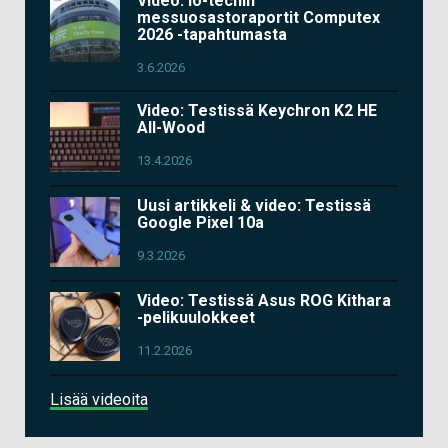
Video: io-techin
messuosastoraportit Computex
2026 -tapahtumasta
3.6.2026
Video: Testissä Keychron K2 HE
All-Wood
13.4.2026
Uusi artikkeli & video: Testissä
Google Pixel 10a
9.3.2026
Video: Testissä Asus ROG Kithara
-pelikuulokkeet
11.2.2026
Lisää videoita