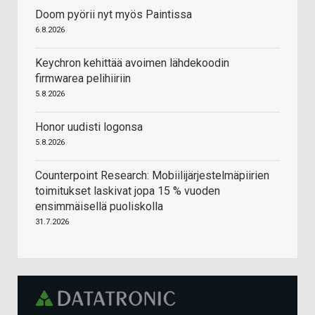
Doom pyörii nyt myös Paintissa
6.8.2026
Keychron kehittää avoimen lähdekoodin
firmwarea pelihiiriin
5.8.2026
Honor uudisti logonsa
5.8.2026
Counterpoint Research: Mobiilijärjestelmäpiirien
toimitukset laskivat jopa 15 % vuoden
ensimmäisellä puoliskolla
31.7.2026