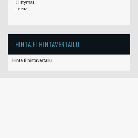
Liittymät
6.8.2026
HINTA.FI HINTAVERTAILU
Hinta.fi hintavertailu