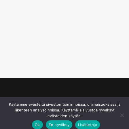
© S&J Media Oy
Käytämme evästeitä sivuston toiminnoissa, ominaisuuksissa ja
liikenteen analysoinnissa. Käyttämällä sivustoa hyväksyt
evästeiden käytön.
Ok
En hyväksy
Lisätietoja