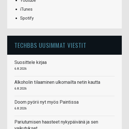
Youtube
iTunes
Spotify
TECHBBS UUSIMMAT VIESTIT
Suosittele kirjaa
6.8.2026
Alkoholin tilaaminen ulkomailta netin kautta
6.8.2026
Doom pyörii nyt myös Paintissa
6.8.2026
Pariutumisen haasteet nykypäivänä ja sen
vaikutukset