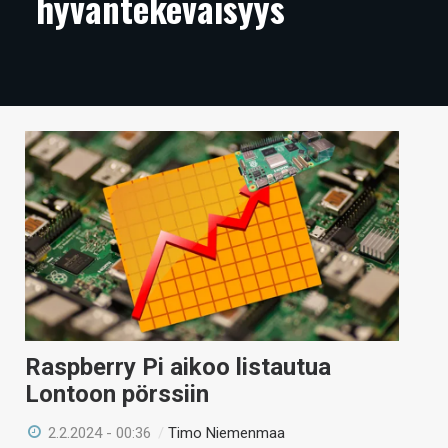
hyväntekeväisyys
ARTIKKELIT
VIDEOT
TECHBBS
TIETOA
HINTA.FI
KAUPPA
VAIHDA TEEMA
Raspberry Pi aikoo listautua
HAKU
Lontoon pörssiin
2.2.2024 - 00:36
/
Timo Niemenmaa