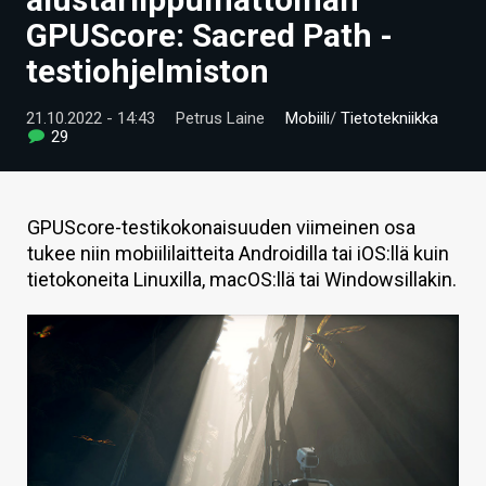
ARTIKKELIT
GPUScore: Sacred Path -
testiohjelmiston
VIDEOT
TECHBBS
21.10.2022 - 14:43
Petrus Laine
Mobiili
/
Tietotekniikka
29
TIETOA
HINTA.FI
GPUScore-testikokonaisuuden viimeinen osa
tukee niin mobiililaitteita Androidilla tai iOS:llä kuin
KAUPPA
tietokoneita Linuxilla, macOS:llä tai Windowsillakin.
VAIHDA TEEMA
HAKU