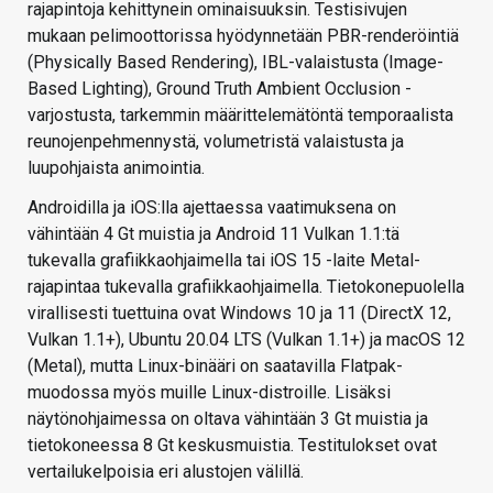
rajapintoja kehittynein ominaisuuksin. Testisivujen
mukaan pelimoottorissa hyödynnetään PBR-renderöintiä
(Physically Based Rendering), IBL-valaistusta (Image-
Based Lighting), Ground Truth Ambient Occlusion -
varjostusta, tarkemmin määrittelemätöntä temporaalista
reunojenpehmennystä, volumetristä valaistusta ja
luupohjaista animointia.
Androidilla ja iOS:lla ajettaessa vaatimuksena on
vähintään 4 Gt muistia ja Android 11 Vulkan 1.1:tä
tukevalla grafiikkaohjaimella tai iOS 15 -laite Metal-
rajapintaa tukevalla grafiikkaohjaimella. Tietokonepuolella
virallisesti tuettuina ovat Windows 10 ja 11 (DirectX 12,
Vulkan 1.1+), Ubuntu 20.04 LTS (Vulkan 1.1+) ja macOS 12
(Metal), mutta Linux-binääri on saatavilla Flatpak-
muodossa myös muille Linux-distroille. Lisäksi
näytönohjaimessa on oltava vähintään 3 Gt muistia ja
tietokoneessa 8 Gt keskusmuistia. Testitulokset ovat
vertailukelpoisia eri alustojen välillä.