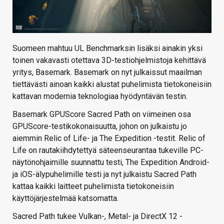
Suomeen mahtuu UL Benchmarksin lisäksi ainakin yksi
toinen vakavasti otettava 3D-testiohjelmistoja kehittävä
yritys, Basemark. Basemark on nyt julkaissut maailman
tiettävästi ainoan kaikki alustat puhelimista tietokoneisiin
kattavan modernia teknologiaa hyödyntävän testin.
Basemark GPUScore Sacred Path on viimeinen osa
GPUScore-testikokonaisuutta, johon on julkaistu jo
aiemmin Relic of Life- ja The Expedition -testit. Relic of
Life on rautakiihdytettyä säteenseurantaa tukeville PC-
näytönohjaimille suunnattu testi, The Expedition Android-
ja iOS-älypuhelimille testi ja nyt julkaistu Sacred Path
kattaa kaikki laitteet puhelimista tietokoneisiin
käyttöjärjestelmää katsomatta.
Sacred Path tukee Vulkan-, Metal- ja DirectX 12 -