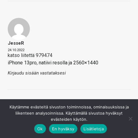
JesseR
24.10.2022
katso liitettä 979474
iPhone 13pro, natiivi resolla ja 2560×1440
Kirjaudu sisään vastataksesi
Käytämme evästeitä sivuston toiminnoissa, ominaisuuksissa ja
liikenteen analysoinnissa. Käyttämällä sivustoa hyväksyt
evästeiden käytön.
Ok
En hyväksy
Lisätietoja
VmH