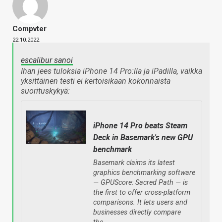
Compvter
22.10.2022
escalibur sanoi
Ihan jees tuloksia iPhone 14 Pro:lla ja iPadilla, vaikka
yksittäinen testi ei kertoisikaan kokonnaista
suorituskykyä:
iPhone 14 Pro beats Steam
Deck in Basemark's new GPU
benchmark
Basemark claims its latest
graphics benchmarking software
— GPUScore: Sacred Path — is
the first to offer cross-platform
comparisons. It lets users and
businesses directly compare