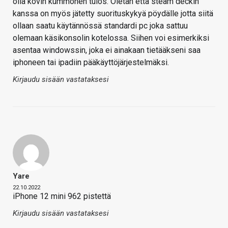
olla kovin kummonen tulos. Oletan että steam deckin
kanssa on myös jätetty suorituskykyä pöydälle jotta siitä
ollaan saatu käytännössä standardi pc joka sattuu
olemaan käsikonsolin kotelossa. Siihen voi esimerkiksi
asentaa windowssin, joka ei ainakaan tietääkseni saa
iphoneen tai ipadiin pääkäyttöjärjestelmäksi.
Kirjaudu sisään vastataksesi
Yare
22.10.2022
iPhone 12 mini 962 pistettä
Kirjaudu sisään vastataksesi