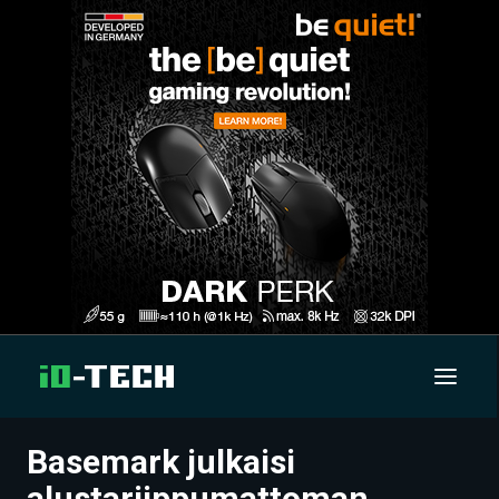
Basemark julkaisi
UUTISET
alustariippumattoman