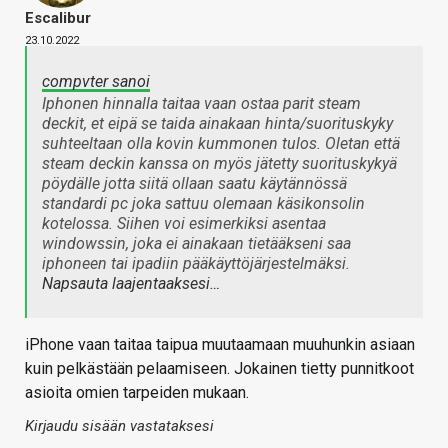
Escalibur
23.10.2022
compvter sanoi
Iphonen hinnalla taitaa vaan ostaa parit steam
deckit, et eipä se taida ainakaan hinta/suorituskyky
suhteeltaan olla kovin kummonen tulos. Oletan että
steam deckin kanssa on myös jätetty suorituskykyä
pöydälle jotta siitä ollaan saatu käytännössä
standardi pc joka sattuu olemaan käsikonsolin
kotelossa. Siihen voi esimerkiksi asentaa
windowssin, joka ei ainakaan tietääkseni saa
iphoneen tai ipadiin pääkäyttöjärjestelmäksi.
Napsauta laajentaaksesi…
iPhone vaan taitaa taipua muutaamaan muuhunkin asiaan
kuin pelkästään pelaamiseen. Jokainen tietty punnitkoot
asioita omien tarpeiden mukaan.
Kirjaudu sisään vastataksesi