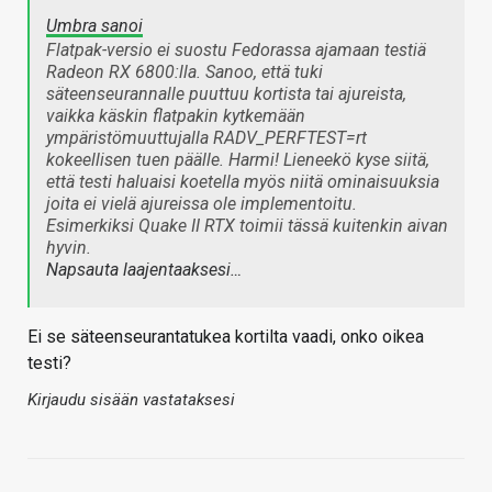
Umbra sanoi
Flatpak-versio ei suostu Fedorassa ajamaan testiä
Radeon RX 6800:lla. Sanoo, että tuki
säteenseurannalle puuttuu kortista tai ajureista,
vaikka käskin flatpakin kytkemään
ympäristömuuttujalla RADV_PERFTEST=rt
kokeellisen tuen päälle. Harmi! Lieneekö kyse siitä,
että testi haluaisi koetella myös niitä ominaisuuksia
joita ei vielä ajureissa ole implementoitu.
Esimerkiksi Quake II RTX toimii tässä kuitenkin aivan
hyvin.
Napsauta laajentaaksesi…
Ei se säteenseurantatukea kortilta vaadi, onko oikea
testi?
Kirjaudu sisään vastataksesi