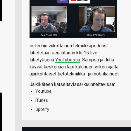
io-techin viikottainen tekniikkapodcast
lähetetään perjantaisin klo 15 live-
lähetyksenä
YouTubessa
. Sampsa ja Juha
käyvät keskenään läpi kuluneen viikon ajalta
ajankohtaiset tietotekniikka- ja mobiiliaiheet.
Jälkikäteen katseltavissa/kuunneltavissa:
Youtube
iTunes
Spotify