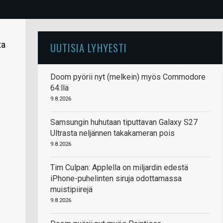
ta
UUTISIA LYHYESTI
Doom pyörii nyt (melkein) myös Commodore
64:llä
9.8.2026
Samsungin huhutaan tiputtavan Galaxy S27
Ultrasta neljännen takakameran pois
9.8.2026
Tim Culpan: Applella on miljardin edestä
iPhone-puhelinten siruja odottamassa
muistipiirejä
9.8.2026