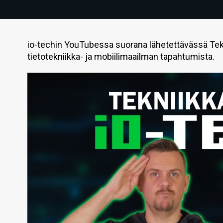
io-techin YouTubessa suorana lähetettävässä Tek
tietotekniikka- ja mobiilimaailman tapahtumista.