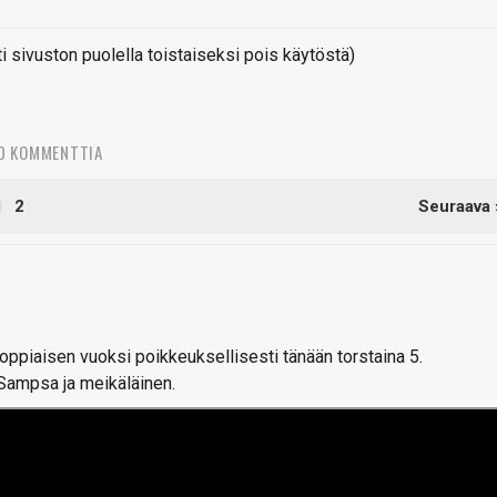
sivuston puolella toistaiseksi pois käytöstä)
0 KOMMENTTIA
2
Seuraava 
piaisen vuoksi poikkeuksellisesti tänään torstaina 5.
Sampsa ja meikäläinen.