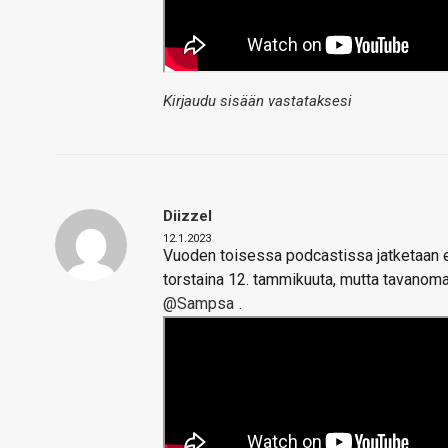
Kirjaudu sisään vastataksesi
Diizzel
12.1.2023
Vuoden toisessa podcastissa jatketaan en
torstaina 12. tammikuuta, mutta tavanoma
@Sampsa
.