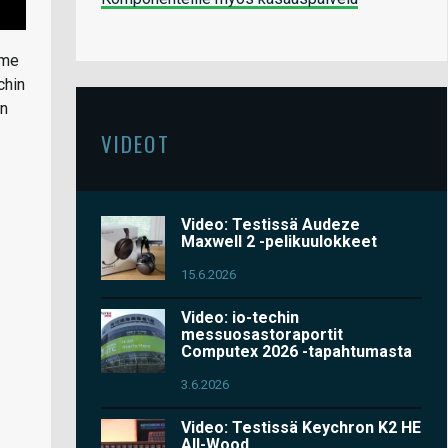
mme
chin
an
VIDEOT
Video: Testissä Audeze
Maxwell 2 -pelikuulokkeet
15.6.2026
Video: io-techin
messuosastoraportit
Computex 2026 -tapahtumasta
3.6.2026
Video: Testissä Keychron K2 HE
All-Wood