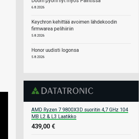
Doom pyörii nyt myös Paintissa
6.8.2026
Keychron kehittää avoimen lähdekoodin
firmwarea pelihiiriin
5.8.2026
Honor uudisti logonsa
5.8.2026
AMD Ryzen 7 9800X3D suoritin 4,7 GHz 104
MB L2 & L3 Laatikko
439,00 €