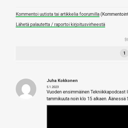
Kommentoi uutista tai artikkelia foorumilla
(Kommentointi 
Lähetä palautetta / raportoi kirjoitusvirheestä
9
1
Juha Kokkonen
5.1.2023
Vuoden ensimmäinen Tekniikkapodcast lop
tammikuuta noin klo 15 alkaen. Äänessä 