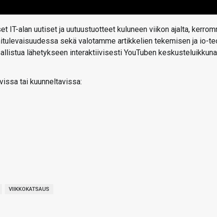
t IT-alan uutiset ja uutuustuotteet kuluneen viikon ajalta, kerro
ähitulevaisuudessa sekä valotamme artikkelien tekemisen ja io-te
 osallistua lähetykseen interaktiivisesti YouTuben keskusteluikkun
vissa tai kuunneltavissa:
VIIKKOKATSAUS