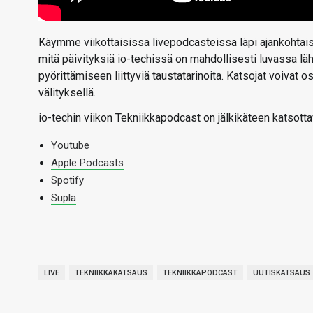
Käymme viikottaisissa livepodcasteissa läpi ajankohtaise
mitä päivityksiä io-techissä on mahdollisesti luvassa l
pyörittämiseen liittyviä taustatarinoita. Katsojat voivat
välityksellä.
io-techin viikon Tekniikkapodcast on jälkikäteen katsotta
Youtube
Apple Podcasts
Spotify
Supla
LIVE
TEKNIIKKAKATSAUS
TEKNIIKKAPODCAST
UUTISKATSAUS