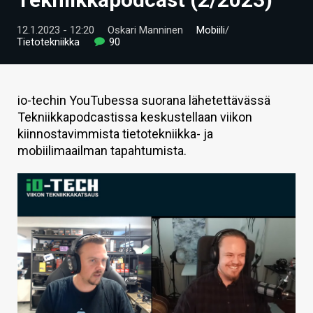
ARTIKKELIT
12.1.2023 - 12:20
Oskari Manninen
Mobiili
/
Tietotekniikka
90
VIDEOT
TECHBBS
io-techin YouTubessa suorana lähetettävässä
TIETOA
Tekniikkapodcastissa keskustellaan viikon
kiinnostavimmista tietotekniikka- ja
HINTA.FI
mobiilimaailman tapahtumista.
KAUPPA
VAIHDA TEEMA
HAKU