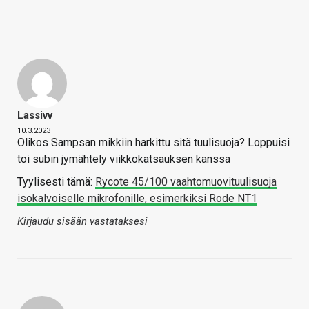
Lassivv
10.3.2023
Olikos Sampsan mikkiin harkittu sitä tuulisuoja? Loppuisi
toi subin jymähtely viikkokatsauksen kanssa
Tyylisesti tämä:
Rycote 45/100 vaahtomuovituulisuoja
isokalvoiselle mikrofonille, esimerkiksi Rode NT1
Kirjaudu sisään vastataksesi