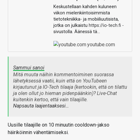
Keskustellaan kahden kuluneen
viikon mielenkiintoisimmista
tietotekniikka- ja mobiiliuutisista,
jotka on julkaistu
https://io-tech.fi
-
sivustolla. Äänessä tä…
youtube.com
Sammui sanoi
Mitä muuta näihin kommentoiminen suorassa
lähetyksessä vaatii, kuin että on YouTubeen
kirjautunut ja IO-Tech tilaaja (kertookin, että on tilattu
ja olen ollut jo hieman pidenpäänkin)? Live-Chat
kuitenkin kertoo, että vain tilaajille.
Napsauta laajentaaksesi…
Uusille tilaajille on 10 minuutin cooldown-jakso
häiriköinnin vähentämiseksi.