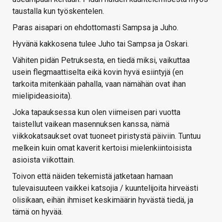
taustalla kun työskentelen.
Paras aisapari on ehdottomasti Sampsa ja Juho.
Hyvänä kakkosena tulee Juho tai Sampsa ja Oskari.
Vähiten pidän Petruksesta, en tiedä miksi, vaikuttaa
usein flegmaattiselta eikä kovin hyvä esiintyjä (en
tarkoita mitenkään pahalla, vaan nämähän ovat ihan
mielipideasioita).
Joka tapauksessa kun olen viimeisen pari vuotta
taistellut vaikean masennuksen kanssa, nämä
viikkokatsaukset ovat tuoneet piristystä päiviin. Tuntuu
melkein kuin omat kaverit kertoisi mielenkiintoisista
asioista viikottain.
Toivon että näiden tekemistä jatketaan hamaan
tulevaisuuteen vaikkei katsojia / kuuntelijoita hirveästi
olisikaan, eihän ihmiset keskimäärin hyvästä tiedä, ja
tämä on hyvää.