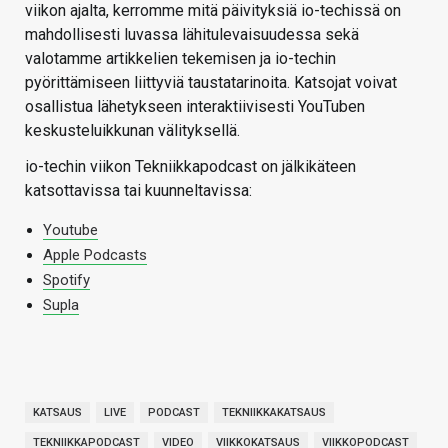
viikon ajalta, kerromme mitä päivityksiä io-techissä on
mahdollisesti luvassa lähitulevaisuudessa sekä
valotamme artikkelien tekemisen ja io-techin
pyörittämiseen liittyviä taustatarinoita. Katsojat voivat
osallistua lähetykseen interaktiivisesti YouTuben
keskusteluikkunan välityksellä.
io-techin viikon Tekniikkapodcast on jälkikäteen
katsottavissa tai kuunneltavissa:
Youtube
Apple Podcasts
Spotify
Supla
KATSAUS
LIVE
PODCAST
TEKNIIKKAKATSAUS
TEKNIIKKAPODCAST
VIDEO
VIIKKOKATSAUS
VIIKKOPODCAST