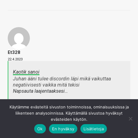
Et328
22.4.2023
Kaotik sanoi
Juhan ääni tulee discordin läpi mikä vaikuttaa
negatiivisesti vaikka mitä tekisi
Napsauta laajentaaksesi…
Käytämme evästeitä sivuston toiminnoissa, ominaisuuksissa ja
Ei se aiemmin ollut tuollainen, se oli sellainen "hento ja
liikenteen analysoinnissa. Käyttämällä sivustoa hyväksyt
ohut". Nyt vedetään limitteriin jossain kohdassa.
evästeiden käytön.
Kirjaudu sisään vastataksesi
Ok
En hyväksy
Lisätietoja