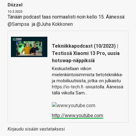
Diizzel
10.3.2023
Tänään podcast taas normaalisti noin kello 15. Äänessä
@Sampsa
ja
@Juha Kokkonen
Tekniikkapodcast (10/2023) |
Testissä Xiaomi 13 Pro, uusia
hotswap-näppiksiä
Keskustellaan viikon
mielenkiintoisimmista tietotekniikka-
ja mobiiliuutisista, jotka on julkaistu
https://io-tech.fi
-sivustolla. Äänessä
tällä viikolla Sam…
http://www.youtube.com
Kirjaudu sisään vastataksesi