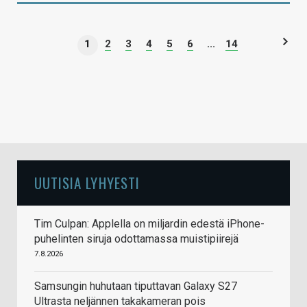
1
2
3
4
5
6
...
14
UUTISIA LYHYESTI
Tim Culpan: Applella on miljardin edestä iPhone-
puhelinten siruja odottamassa muistipiirejä
7.8.2026
Samsungin huhutaan tiputtavan Galaxy S27
Ultrasta neljännen takakameran pois