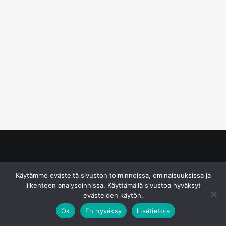
© S&J Media Oy
Käytämme evästeitä sivuston toiminnoissa, ominaisuuksissa ja
liikenteen analysoinnissa. Käyttämällä sivustoa hyväksyt
evästeiden käytön.
Ok
En hyväksy
Lisätietoja