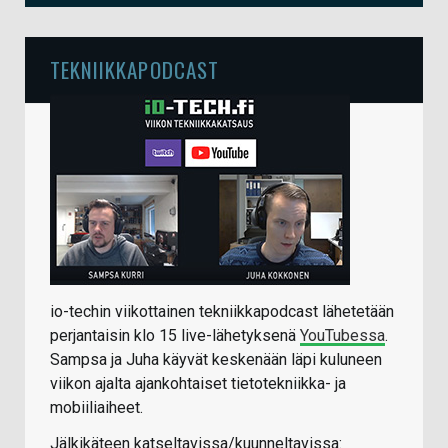
TEKNIIKKAPODCAST
io-techin viikottainen tekniikkapodcast lähetetään
perjantaisin klo 15 live-lähetyksenä
YouTubessa
.
Sampsa ja Juha käyvät keskenään läpi kuluneen
viikon ajalta ajankohtaiset tietotekniikka- ja
mobiiliaiheet.
Jälkikäteen katseltavissa/kuunneltavissa: