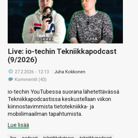
Live: io-techin Tekniikkapodcast
(9/2026)
27.2.2026 - 12:13
/
Juha Kokkonen
Kommentit (43)
io-techin YouTubessa suorana lähetettävässä
Tekniikkapodcastissa keskustellaan viikon
kiinnostavimmista tietotekniikka- ja
mobiilimaailman tapahtumista.
Lue lisää
live
podcast
tekniikkakatsaus
tekniikkapodcast