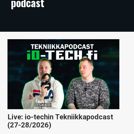
podcast
ARTIKKELIT
VIDEOT
TECHBBS
TIETOA
HINTA.FI
KAUPPA
VAIHDA TEEMA
HAKU
Live: io-techin Tekniikkapodcast
(27-28/2026)