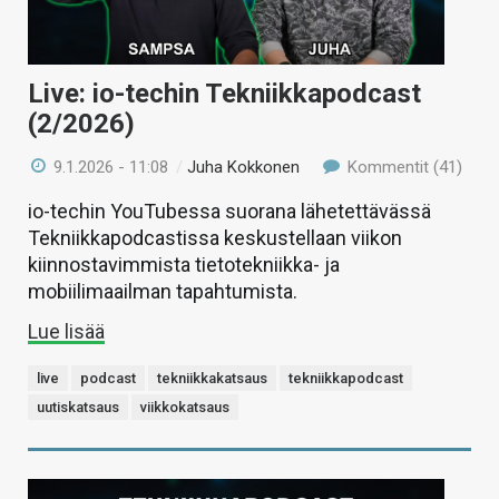
Live: io-techin Tekniikkapodcast
(2/2026)
9.1.2026 - 11:08
/
Juha Kokkonen
Kommentit (41)
io-techin YouTubessa suorana lähetettävässä
Tekniikkapodcastissa keskustellaan viikon
kiinnostavimmista tietotekniikka- ja
mobiilimaailman tapahtumista.
Lue lisää
live
podcast
tekniikkakatsaus
tekniikkapodcast
uutiskatsaus
viikkokatsaus