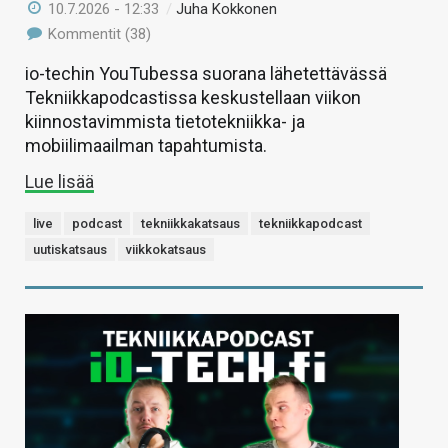
10.7.2026 - 12:33
/
Juha Kokkonen
Kommentit (38)
io-techin YouTubessa suorana lähetettävässä
Tekniikkapodcastissa keskustellaan viikon
kiinnostavimmista tietotekniikka- ja
mobiilimaailman tapahtumista.
Lue lisää
live
podcast
tekniikkakatsaus
tekniikkapodcast
uutiskatsaus
viikkokatsaus