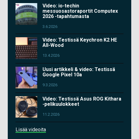
Video: io-techin
messuosastoraportit Computex
2026 -tapahtumasta
3.6.2026
Video: Testissä Keychron K2 HE
All-Wood
13.4.2026
Uusi artikkeli & video: Testissä
Google Pixel 10a
9.3.2026
Video: Testissä Asus ROG Kithara
-pelikuulokkeet
11.2.2026
Lisää videoita