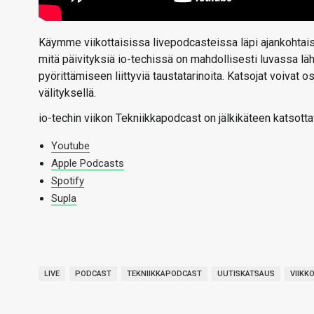
Käymme viikottaisissa livepodcasteissa läpi ajankohtaise
mitä päivityksiä io-techissä on mahdollisesti luvassa l
pyörittämiseen liittyviä taustatarinoita. Katsojat voivat
välityksellä.
io-techin viikon Tekniikkapodcast on jälkikäteen katsotta
Youtube
Apple Podcasts
Spotify
Supla
LIVE
PODCAST
TEKNIIKKAPODCAST
UUTISKATSAUS
VIIKK