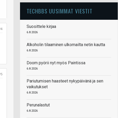
TECHBBS UUSIMMAT VIESTIT
Suosittele kirjaa
#4
6.8.2026
Alkoholin tilaaminen ulkomailta netin kautta
6.8.2026
Doom pyörii nyt myös Paintissa
6.8.2026
#5
Pariutumisen haasteet nykypäivänä ja sen
vaikutukset
6.8.2026
Perunalastut
6.8.2026