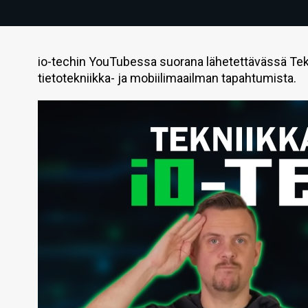
io-techin YouTubessa suorana lähetettävässä Tek
tietotekniikka- ja mobiilimaailman tapahtumista.