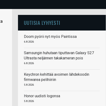
ta
UUTISIA LYHYESTI
Doom pyörii nyt myös Paintissa
6.8.2026
Samsungin huhutaan tiputtavan Galaxy S27
Ultrasta neljännen takakameran pois
6.8.2026
Keychron kehittää avoimen lähdekoodin
firmwarea pelihiiriin
5.8.2026
Honor uudisti logonsa
5.8.2026