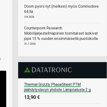
Doom pyörii nyt (melkein) myös Commodore
64:llä
3.8.2026
Counterpoint Research:
Mobiilijärjestelmäpiirien toimitukset laskivat
jopa 15 % vuoden ensimmäisellä puoliskolla
31.7.2026
0
Thermal Grizzly PhaseSheet PTM
jäähdytyslevyn yhdiste Lämpöalusta 2 g
13,90 €