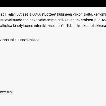
t IT-alan uutiset ja uutuustuotteet kuluneen viikon ajalta, kerro
ähitulevaisuudessa sekä valotamme artikkelien tekemisen ja io-te
 osallistua lähetykseen interaktiivisesti YouTuben keskusteluikkun
vissa tai kuunneltavissa:
OKATSAUS