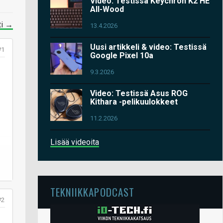
Video: Testissä Keychron K2 HE
All-Wood
ti →
13.4.2026
Uusi artikkeli & video: Testissä
#1
Google Pixel 10a
9.3.2026
Video: Testissä Asus ROG
Kithara -pelikuulokkeet
11.2.2026
Lisää videoita
TEKNIIKKAPODCAST
#2