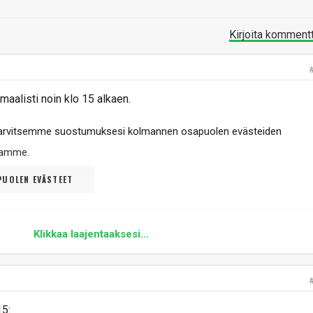
Kirjoita komment
aalisti noin klo 15 alkaen.
tarvitsemme suostumuksesi kolmannen osapuolen evästeiden
ltamme
.
UOLEN EVÄSTEET
Klikkaa laajentaaksesi...
15: