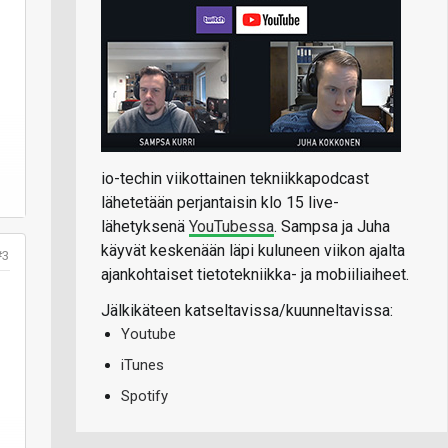
io-techin viikottainen tekniikkapodcast
lähetetään perjantaisin klo 15 live-
lähetyksenä
YouTubessa
. Sampsa ja Juha
käyvät keskenään läpi kuluneen viikon ajalta
#3
ajankohtaiset tietotekniikka- ja mobiiliaiheet.
Jälkikäteen katseltavissa/kuunneltavissa:
Youtube
iTunes
Spotify