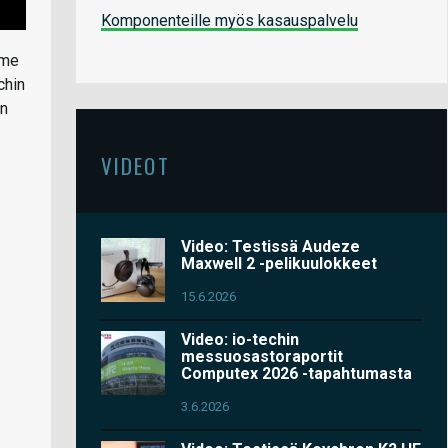
Komponenteille myös kasauspalvelu
mme
chin
an
VIDEOT
Video: Testissä Audeze
Maxwell 2 -pelikuulokkeet
15.6.2026
Video: io-techin
messuosastoraportit
Computex 2026 -tapahtumasta
3.6.2026