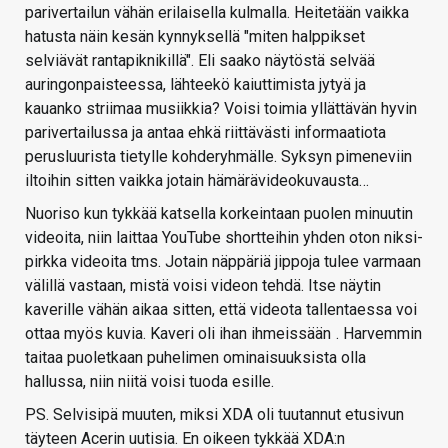
parivertailun vähän erilaisella kulmalla. Heitetään vaikka
hatusta näin kesän kynnyksellä "miten halppikset
selviävät rantapiknikillä". Eli saako näytöstä selvää
auringonpaisteessa, lähteekö kaiuttimista jytyä ja
kauanko striimaa musiikkia? Voisi toimia yllättävän hyvin
parivertailussa ja antaa ehkä riittävästi informaatiota
perusluurista tietylle kohderyhmälle. Syksyn pimeneviin
iltoihin sitten vaikka jotain hämärävideokuvausta…
Nuoriso kun tykkää katsella korkeintaan puolen minuutin
videoita, niin laittaa YouTube shortteihin yhden oton niksi-
pirkka videoita tms. Jotain näppäriä jippoja tulee varmaan
välillä vastaan, mistä voisi videon tehdä. Itse näytin
kaverille vähän aikaa sitten, että videota tallentaessa voi
ottaa myös kuvia. Kaveri oli ihan ihmeissään
. Harvemmin
taitaa puoletkaan puhelimen ominaisuuksista olla
hallussa, niin niitä voisi tuoda esille.
PS. Selvisipä muuten, miksi XDA oli tuutannut etusivun
täyteen Acerin uutisia. En oikeen tykkää XDA:n