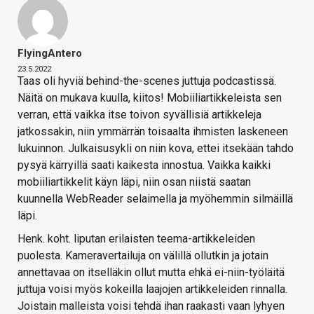
FlyingAntero
23.5.2022
Taas oli hyviä behind-the-scenes juttuja podcastissä.
Näitä on mukava kuulla, kiitos! Mobiiliartikkeleista sen
verran, että vaikka itse toivon syvällisiä artikkeleja
jatkossakin, niin ymmärrän toisaalta ihmisten laskeneen
lukuinnon. Julkaisusykli on niin kova, ettei itsekään tahdo
pysyä kärryillä saati kaikesta innostua. Vaikka kaikki
mobiiliartikkelit käyn läpi, niin osan niistä saatan
kuunnella WebReader selaimella ja myöhemmin silmäillä
läpi.
Henk. koht. liputan erilaisten teema-artikkeleiden
puolesta. Kameravertailuja on välillä ollutkin ja jotain
annettavaa on itselläkin ollut mutta ehkä ei-niin-työläitä
juttuja voisi myös kokeilla laajojen artikkeleiden rinnalla.
Joistain malleista voisi tehdä ihan raakasti vaan lyhyen