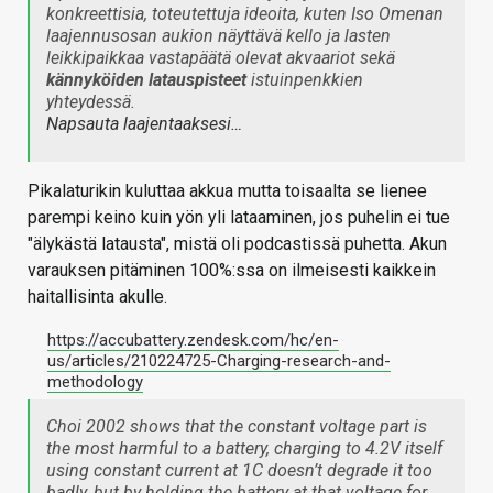
konkreettisia, toteutettuja ideoita, kuten Iso Omenan
laajennusosan aukion näyttävä kello ja lasten
leikkipaikkaa vastapäätä olevat akvaariot sekä
kännyköiden latauspisteet
istuinpenkkien
yhteydessä.
Napsauta laajentaaksesi…
Pikalaturikin kuluttaa akkua mutta toisaalta se lienee
parempi keino kuin yön yli lataaminen, jos puhelin ei tue
"älykästä latausta", mistä oli podcastissä puhetta. Akun
varauksen pitäminen 100%:ssa on ilmeisesti kaikkein
haitallisinta akulle.
https://accubattery.zendesk.com/hc/en-
us/articles/210224725-Charging-research-and-
methodology
Choi 2002 shows that the constant voltage part is
the most harmful to a battery, charging to 4.2V itself
using constant current at 1C doesn’t degrade it too
badly, but by holding the battery at that voltage for