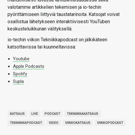
valotamme artikkelien tekemisen ja io-techin
pyörittämiseen liittyviä taustatarinoita. Katsojat voivat
osallistua lähetykseen interaktiivisesti YouTuben
keskusteluikkunan välityksellä.
io-techin viikon Tekniikkapodcast on jälkikäteen
katsottavissa tai kuunneltavissa:
Youtube
Apple Podcasts
Spotify
Supla
KATSAUS
LIVE
PODCAST
TEKNIIKKAKATSAUS
TEKNIIKKAPODCAST
VIDEO
VIIKKOKATSAUS
VIIKKOPODCAST