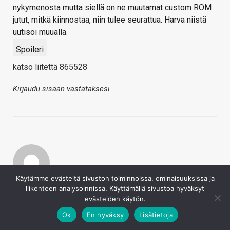
nykymenosta mutta siellä on ne muutamat custom ROM
jutut, mitkä kiinnostaa, niin tulee seurattua. Harva niistä
uutisoi muualla.
Spoileri
katso liitettä 865528
Kirjaudu sisään vastataksesi
Käytämme evästeitä sivuston toiminnoissa, ominaisuuksissa ja
Lassivv
liikenteen analysoinnissa. Käyttämällä sivustoa hyväksyt
evästeiden käytön.
23.5.2022
Täysin samoilla linjoilla että nuo behind the scenes -jutut
Ok
En hyväksy
Lisätietoja
olleet todella mielenkiintoista kuunneltavaa, heti siitä