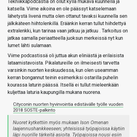
Tekniikkapodcastiä on ollut kyllä mukava kuunnella ja
katsella. Viime aikoina en ole päässyt katselemaan
lähetystä livenä mutta olen ottanut tavaksi kuunnella sen
jälkikäteen hiihtolenkillä. Eräänkin kerran tullut hiihdettyä
extralenkki, kun tarinaa vaan jatkuu ja jatkuu
. Tarkoitus on
jatkaa samalla periaatteella juoksun merkeissä nyt kun
lumet lähti sulamaan.
Viime podcastissä oli juttua akun eliniästä ja erilaisista
lataamistavoista. Pikalatureille on ilmeisesti tarvetta
varsinkin nuorten keskuudessa, kun olen useamman
kerran bongannut teinin esimerkiksi ostarilla puhelin
kourassa laturin päässä. Itsellä ei tullut mieleenkään
kuljettaa laturia kaupungilla mukana nuorena.
Cityconin nuorten hyvinvointia edistävälle työlle vuoden
2018 SOSTE-palkinto
Nuoret kytkettiin myös mukaan Ison Omenan
laajennushankkeeseen; yhteisissä työpajoissa käytiin
läpi nuorille tärkeitä asioita. Työpajoissa nousi esiin