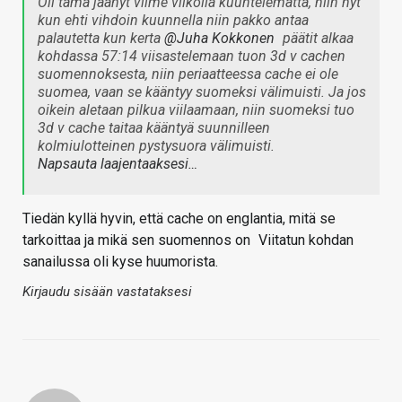
Oli tämä jäänyt viime viikolla kuuntelematta, niin nyt
kun ehti vihdoin kuunnella niin pakko antaa
palautetta kun kerta
@Juha Kokkonen
päätit alkaa
kohdassa 57:14 viisastelemaan tuon 3d v cachen
suomennoksesta, niin periaatteessa cache ei ole
suomea, vaan se kääntyy suomeksi välimuisti. Ja jos
oikein aletaan pilkua viilaamaan, niin suomeksi tuo
3d v cache taitaa kääntyä suunnilleen
kolmiulotteinen pystysuora välimuisti.
Napsauta laajentaaksesi…
Tiedän kyllä hyvin, että cache on englantia, mitä se
tarkoittaa ja mikä sen suomennos on
Viitatun kohdan
sanailussa oli kyse huumorista.
Kirjaudu sisään vastataksesi