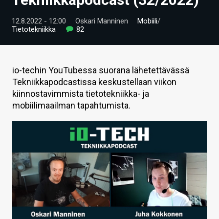
ARTIKKELIT
12.8.2022 - 12:00
Oskari Manninen
Mobiili
/
Tietotekniikka
82
VIDEOT
TECHBBS
io-techin YouTubessa suorana lähetettävässä
TIETOA
Tekniikkapodcastissa keskustellaan viikon
kiinnostavimmista tietotekniikka- ja
HINTA.FI
mobiilimaailman tapahtumista.
KAUPPA
VAIHDA TEEMA
HAKU