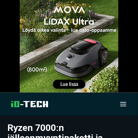
Ryzen 7000:n
UUTISET
jälleenmyyntipaketti ja