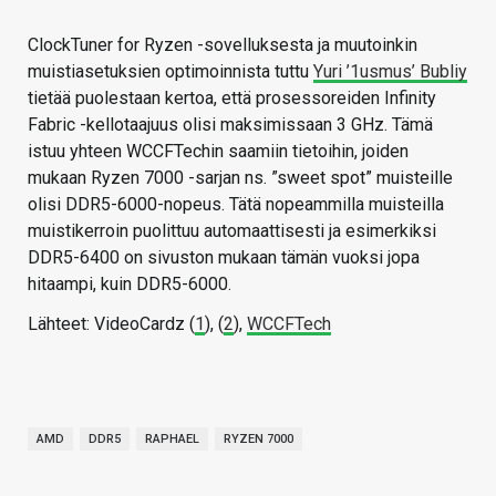
ClockTuner for Ryzen -sovelluksesta ja muutoinkin
muistiasetuksien optimoinnista tuttu
Yuri ’1usmus’ Bubliy
tietää puolestaan kertoa, että prosessoreiden Infinity
Fabric -kellotaajuus olisi maksimissaan 3 GHz. Tämä
istuu yhteen WCCFTechin saamiin tietoihin, joiden
mukaan Ryzen 7000 -sarjan ns. ”sweet spot” muisteille
olisi DDR5-6000-nopeus. Tätä nopeammilla muisteilla
muistikerroin puolittuu automaattisesti ja esimerkiksi
DDR5-6400 on sivuston mukaan tämän vuoksi jopa
hitaampi, kuin DDR5-6000.
Lähteet: VideoCardz (
1
), (
2
),
WCCFTech
AMD
DDR5
RAPHAEL
RYZEN 7000