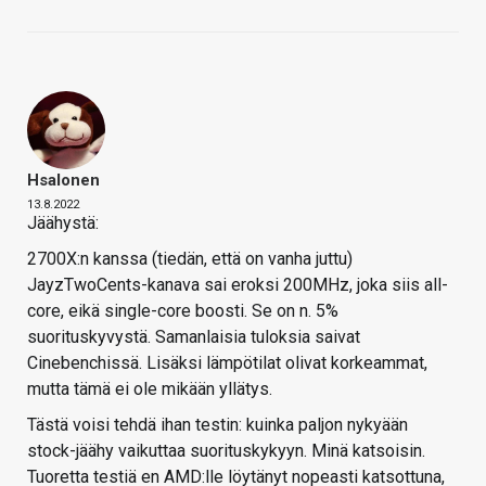
Hsalonen
13.8.2022
Jäähystä:
2700X:n kanssa (tiedän, että on vanha juttu)
JayzTwoCents-kanava sai eroksi 200MHz, joka siis all-
core, eikä single-core boosti. Se on n. 5%
suorituskyvystä. Samanlaisia tuloksia saivat
Cinebenchissä. Lisäksi lämpötilat olivat korkeammat,
mutta tämä ei ole mikään yllätys.
Tästä voisi tehdä ihan testin: kuinka paljon nykyään
stock-jäähy vaikuttaa suorituskykyyn. Minä katsoisin.
Tuoretta testiä en AMD:lle löytänyt nopeasti katsottuna,