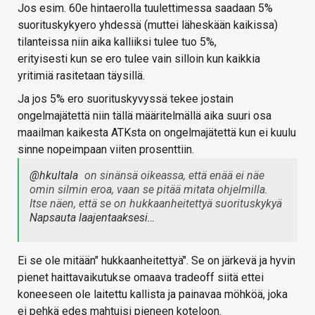
Jos esim. 60e hintaerolla tuulettimessa saadaan 5%
suorituskykyero yhdessä (muttei läheskään kaikissa)
tilanteissa niin aika kalliiksi tulee tuo 5%,
erityisesti kun se ero tulee vain silloin kun kaikkia
yritimiä rasitetaan täysillä.
Ja jos 5% ero suorituskyvyssä tekee jostain
ongelmajätettä niin tällä määritelmällä aika suuri osa
maailman kaikesta ATKsta on ongelmajätettä kun ei kuulu
sinne nopeimpaan viiten prosenttiin.
@hkultala
on sinänsä oikeassa, että enää ei näe
omin silmin eroa, vaan se pitää mitata ohjelmilla.
Itse näen, että se on hukkaanheitettyä suorituskykyä
Napsauta laajentaaksesi…
Ei se ole mitään" hukkaanheitettyä". Se on järkevä ja hyvin
pienet haittavaikutukse omaava tradeoff siitä ettei
koneeseen ole laitettu kallista ja painavaa möhköä, joka
ei pehkä edes mahtuisi pieneen koteloon.