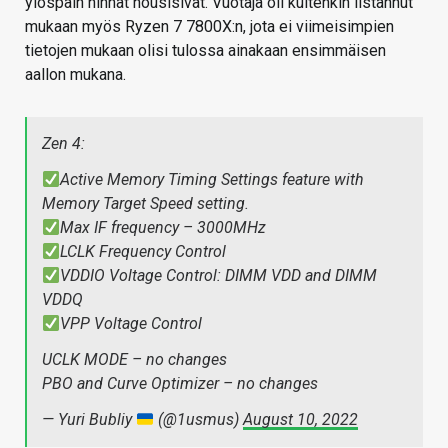
ylöspäin hinnat nousisivat. Vuotaja oli kuitenkin listannut
mukaan myös Ryzen 7 7800X:n, jota ei viimeisimpien
tietojen mukaan olisi tulossa ainakaan ensimmäisen
aallon mukana.
Zen 4:
Active Memory Timing Settings feature with
Memory Target Speed setting.
Max IF frequency – 3000MHz
LCLK Frequency Control
VDDIO Voltage Control: DIMM VDD and DIMM
VDDQ
VPP Voltage Control
UCLK MODE – no changes
PBO and Curve Optimizer – no changes
— Yuri Bubliy
(@1usmus)
August 10, 2022