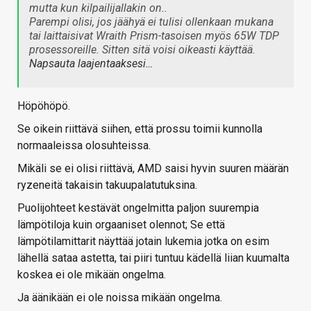
mutta kun kilpailijallakin on..
Parempi olisi, jos jäähyä ei tulisi ollenkaan mukana
tai laittaisivat Wraith Prism-tasoisen myös 65W TDP
prosessoreille. Sitten sitä voisi oikeasti käyttää.
Napsauta laajentaaksesi…
Höpöhöpö.
Se oikein riittävä siihen, että prossu toimii kunnolla
normaaleissa olosuhteissa.
Mikäli se ei olisi riittävä, AMD saisi hyvin suuren määrän
ryzeneitä takaisin takuupalatutuksina.
Puolijohteet kestävät ongelmitta paljon suurempia
lämpötiloja kuin orgaaniset olennot; Se että
lämpötilamittarit näyttää jotain lukemia jotka on esim
lähellä sataa astetta, tai piiri tuntuu kädellä liian kuumalta
koskea ei ole mikään ongelma.
Ja äänikään ei ole noissa mikään ongelma.