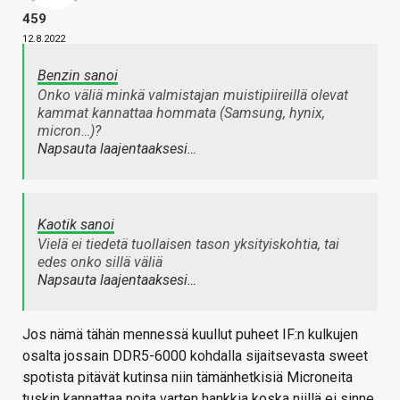
459
12.8.2022
Benzin sanoi
Onko väliä minkä valmistajan muistipiireillä olevat
kammat kannattaa hommata (Samsung, hynix,
micron…)?
Napsauta laajentaaksesi…
Kaotik sanoi
Vielä ei tiedetä tuollaisen tason yksityiskohtia, tai
edes onko sillä väliä
Napsauta laajentaaksesi…
Jos nämä tähän mennessä kuullut puheet IF:n kulkujen
osalta jossain DDR5-6000 kohdalla sijaitsevasta sweet
spotista pitävät kutinsa niin tämänhetkisiä Microneita
tuskin kannattaa noita varten hankkia koska niillä ei sinne