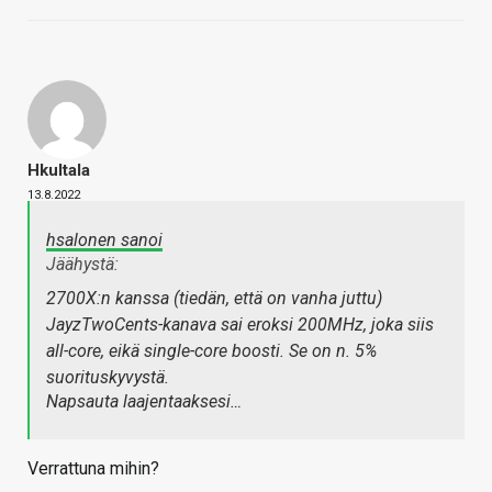
Hkultala
13.8.2022
hsalonen sanoi
Jäähystä:
2700X:n kanssa (tiedän, että on vanha juttu)
JayzTwoCents-kanava sai eroksi 200MHz, joka siis
all-core, eikä single-core boosti. Se on n. 5%
suorituskyvystä.
Napsauta laajentaaksesi…
Verrattuna mihin?