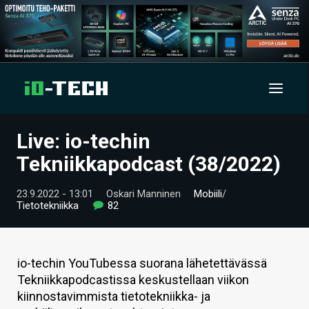
Live: io-techin
UUTISET
Tekniikkapodcast (38/2022)
ARTIKKELIT
23.9.2022 - 13:01
Oskari Manninen
Mobiili
/
Tietotekniikka
82
VIDEOT
TECHBBS
io-techin YouTubessa suorana lähetettävässä
TIETOA
Tekniikkapodcastissa keskustellaan viikon
kiinnostavimmista tietotekniikka- ja
HINTA.FI