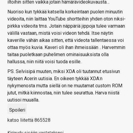
iltoihin sitten vaikka jotain hämärävideokuvausta…
Nuoriso kun tykkää katsella korkeintaan puolen minuutin
videoita, niin laittaa YouTube shortteihin yhden oton niksi-
pirkka videoita tms. Jotain näppäriä jippoja tulee varmaan
välillä vastaan, mistä voisi videon tehdä. Itse näytin
kaverille vähän aikaa sitten, että videota tallentaessa voi
ottaa myös kuvia. Kaveri oli ihan ihmeissään
. Harvemmin
taitaa puoletkaan puhelimen ominaisuuksista olla
hallussa, niin niitä voisi tuoda esille.
PS. Selvisipä muuten, miksi XDA oli tuutannut etusivun
täyteen Acerin uutisia. En oikeen tykkää XDA:n
nykymenosta mutta siellä on ne muutamat custom ROM
jutut, mitkä kiinnostaa, niin tulee seurattua. Harva niistä
uutisoi muualla.
Spoileri
katso liitettä 865528
Kirjaudu sisään vastataksesi