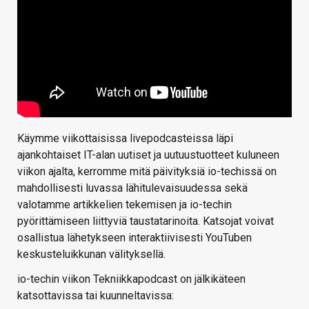
Käymme viikottaisissa livepodcasteissa läpi
ajankohtaiset IT-alan uutiset ja uutuustuotteet kuluneen
viikon ajalta, kerromme mitä päivityksiä io-techissä on
mahdollisesti luvassa lähitulevaisuudessa sekä
valotamme artikkelien tekemisen ja io-techin
pyörittämiseen liittyviä taustatarinoita. Katsojat voivat
osallistua lähetykseen interaktiivisesti YouTuben
keskusteluikkunan välityksellä.
io-techin viikon Tekniikkapodcast on jälkikäteen
katsottavissa tai kuunneltavissa: