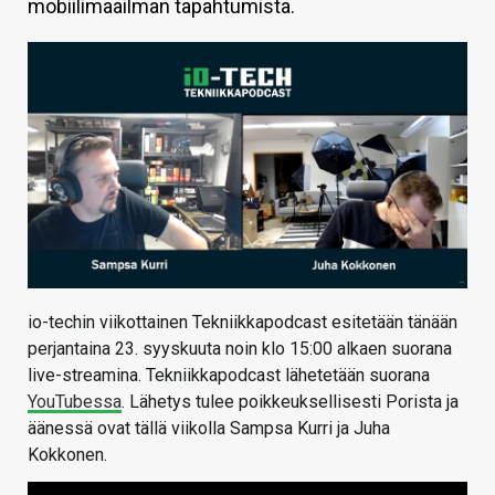
mobiilimaailman tapahtumista.
KAUPPA
VAIHDA TEEMA
HAKU
io-techin viikottainen Tekniikkapodcast esitetään tänään
perjantaina 23. syyskuuta noin klo 15:00 alkaen suorana
live-streamina. Tekniikkapodcast lähetetään suorana
YouTubessa
. Lähetys tulee poikkeuksellisesti Porista ja
äänessä ovat tällä viikolla Sampsa Kurri ja Juha
Kokkonen.