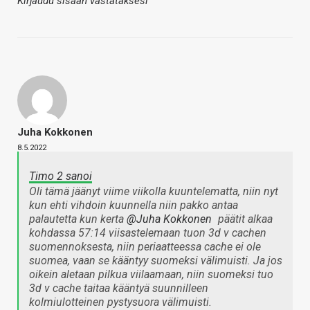
Kirjaudu sisään vastataksesi
Juha Kokkonen
8.5.2022
Timo 2 sanoi
Oli tämä jäänyt viime viikolla kuuntelematta, niin nyt
kun ehti vihdoin kuunnella niin pakko antaa
palautetta kun kerta
@Juha Kokkonen
päätit alkaa
kohdassa 57:14 viisastelemaan tuon 3d v cachen
suomennoksesta, niin periaatteessa cache ei ole
suomea, vaan se kääntyy suomeksi välimuisti. Ja jos
oikein aletaan pilkua viilaamaan, niin suomeksi tuo
3d v cache taitaa kääntyä suunnilleen
kolmiulotteinen pystysuora välimuisti.