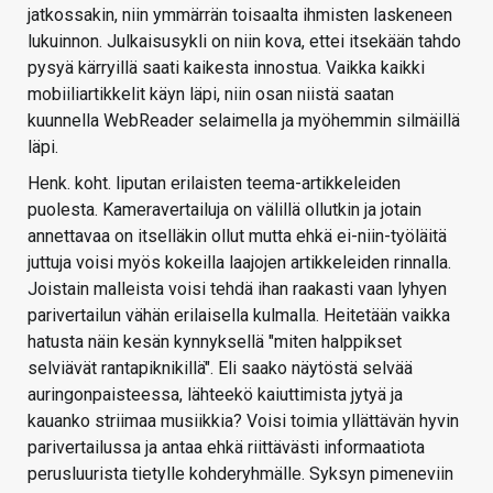
jatkossakin, niin ymmärrän toisaalta ihmisten laskeneen
lukuinnon. Julkaisusykli on niin kova, ettei itsekään tahdo
pysyä kärryillä saati kaikesta innostua. Vaikka kaikki
mobiiliartikkelit käyn läpi, niin osan niistä saatan
kuunnella WebReader selaimella ja myöhemmin silmäillä
läpi.
Henk. koht. liputan erilaisten teema-artikkeleiden
puolesta. Kameravertailuja on välillä ollutkin ja jotain
annettavaa on itselläkin ollut mutta ehkä ei-niin-työläitä
juttuja voisi myös kokeilla laajojen artikkeleiden rinnalla.
Joistain malleista voisi tehdä ihan raakasti vaan lyhyen
parivertailun vähän erilaisella kulmalla. Heitetään vaikka
hatusta näin kesän kynnyksellä "miten halppikset
selviävät rantapiknikillä". Eli saako näytöstä selvää
auringonpaisteessa, lähteekö kaiuttimista jytyä ja
kauanko striimaa musiikkia? Voisi toimia yllättävän hyvin
parivertailussa ja antaa ehkä riittävästi informaatiota
perusluurista tietylle kohderyhmälle. Syksyn pimeneviin