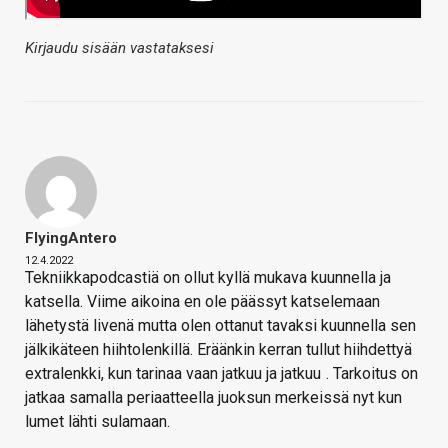
Kirjaudu sisään vastataksesi
FlyingAntero
12.4.2022
Tekniikkapodcastiä on ollut kyllä mukava kuunnella ja
katsella. Viime aikoina en ole päässyt katselemaan
lähetystä livenä mutta olen ottanut tavaksi kuunnella sen
jälkikäteen hiihtolenkillä. Eräänkin kerran tullut hiihdettyä
extralenkki, kun tarinaa vaan jatkuu ja jatkuu
. Tarkoitus on
jatkaa samalla periaatteella juoksun merkeissä nyt kun
lumet lähti sulamaan.