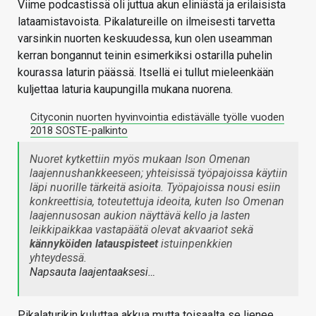
Viime podcastissä oli juttua akun eliniästä ja erilaisista
lataamistavoista. Pikalatureille on ilmeisesti tarvetta
varsinkin nuorten keskuudessa, kun olen useamman
kerran bongannut teinin esimerkiksi ostarilla puhelin
kourassa laturin päässä. Itsellä ei tullut mieleenkään
kuljettaa laturia kaupungilla mukana nuorena.
Cityconin nuorten hyvinvointia edistävälle työlle vuoden
2018 SOSTE-palkinto
Nuoret kytkettiin myös mukaan Ison Omenan
laajennushankkeeseen; yhteisissä työpajoissa käytiin
läpi nuorille tärkeitä asioita. Työpajoissa nousi esiin
konkreettisia, toteutettuja ideoita, kuten Iso Omenan
laajennusosan aukion näyttävä kello ja lasten
leikkipaikkaa vastapäätä olevat akvaariot sekä
kännyköiden latauspisteet
istuinpenkkien
yhteydessä.
Napsauta laajentaaksesi…
Pikalaturikin kuluttaa akkua mutta toisaalta se lienee