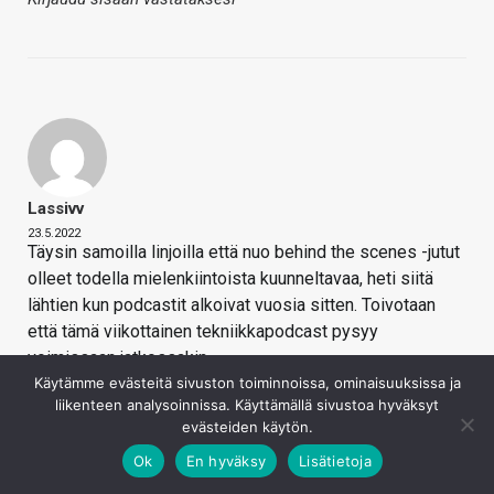
Lassivv
23.5.2022
Täysin samoilla linjoilla että nuo behind the scenes -jutut
olleet todella mielenkiintoista kuunneltavaa, heti siitä
lähtien kun podcastit alkoivat vuosia sitten. Toivotaan
että tämä viikottainen tekniikkapodcast pysyy
voimissaan jatkossakin.
Käytämme evästeitä sivuston toiminnoissa, ominaisuuksissa ja
Kirjaudu sisään vastataksesi
liikenteen analysoinnissa. Käyttämällä sivustoa hyväksyt
evästeiden käytön.
Ok
En hyväksy
Lisätietoja