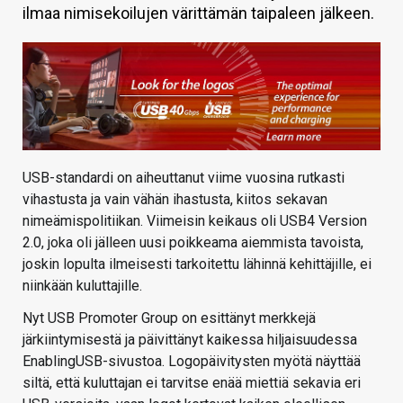
ilmaa nimisekoilujen värittämän taipaleen jälkeen.
KAUPPA
VAIHDA TEEMA
HAKU
USB-standardi on aiheuttanut viime vuosina rutkasti
vihastusta ja vain vähän ihastusta, kiitos sekavan
nimeämispolitiikan. Viimeisin keikaus oli USB4 Version
2.0, joka oli jälleen uusi poikkeama aiemmista tavoista,
joskin lopulta ilmeisesti tarkoitettu lähinnä kehittäjille, ei
niinkään kuluttajille.
Nyt USB Promoter Group on esittänyt merkkejä
järkiintymisestä ja päivittänyt kaikessa hiljaisuudessa
EnablingUSB-sivustoa. Logopäivitysten myötä näyttää
siltä, että kuluttajan ei tarvitse enää miettiä sekavia eri