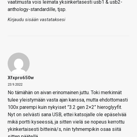
vaatimusta vois leimata yksinkertasesti usb1 & usb2-
anthology-standardille, tjsp.
Kirjaudu sisään vastataksesi
Xfxpro650w
23.9.2022
No tämähän on aivan erinomainen juttu. Toki merkinnät
tulee yleistymään vasta ajan kanssa, mutta ehdottomasti
100x parempi kuin nykyiset ”3.2 gen 2×2” hieroglyyfit.
Nyt on selvästi sana USB, ettei katsojalle ole epäselvää
mikä portti kyseessä, ja sitten vielä se nopeus kerrottu
ykinkertaisesti bitteinä/s, niin tyhmempikin osaa siitä
sitten päätellä.