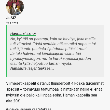
JuSiZ
24.9.2022
Hannibal sanoi
No, kyl tää on parempi, kuin se hirvitys, joka meille
tuli viimeksi. Tästä sentään näkee mikä nopeus tai
mikä jännite postista / johdosta pitäisi irrota!
Ja toki halvimmat kiinakaapelit väärentää
hyväksymislogon, mutta Eurokaupoissa johdon
etsintä kyllä helpottuu tämän myötä.
Napsauta laajentaaksesi…
Viimeset kaapelit ostanut thunderbolt 4 koska tiukemmat
specsit = toimivuus taatumpaa ja hintakaan näillä ei enää
nykysin ole paljo kalliinpaa esim. Haman kaapelia saa
alta 20€
Kirjaudu sisään vastataksesi