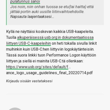
pulatunnus sanoi
Jos noin, niin onhan tuossa se etu(tai haitta) että
jättää portin auki uusille liitinvaihtoehdoille.
Napsauta laajentaaksesi…
Kyllä ne näyttäisi koskevan kaikkia USB-kaapeleita.
Tuolla
alkuperäisessä usb.org:in dokumentaatiossa
liittyen USB-C-kaapeleihin
on heti tokalla sivulla linkit
muihinkin kuin USB-C:hen liittyviin logokäytänteisiin.
Tässä suora linkki tuon Performance Logon käyttöön
liittyen ja siellä ei mainita USB-C:tä ollenkaan:
https://www.usb.org/sites/default/f
…
ance_logo_usage_guidelines_final_20220714.pdf
Kirjaudu sisään vastataksesi