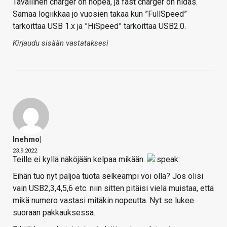
Tavallinen charger on nopea, ja fast charger on hidas.
Samaa logiikkaa jo vuosien takaa kun ”FullSpeed”
tarkoittaa USB 1.x ja ”HiSpeed” tarkoittaa USB2.0.
Kirjaudu sisään vastataksesi
Inehmo|
23.9.2022
Teille ei kyllä näköjään kelpaa mikään.
Eihän tuo nyt paljoa tuota selkeämpi voi olla? Jos olisi
vain USB2,3,4,5,6 etc. niin sitten pitäisi vielä muistaa, että
mikä numero vastasi mitäkin nopeutta. Nyt se lukee
suoraan pakkauksessa.