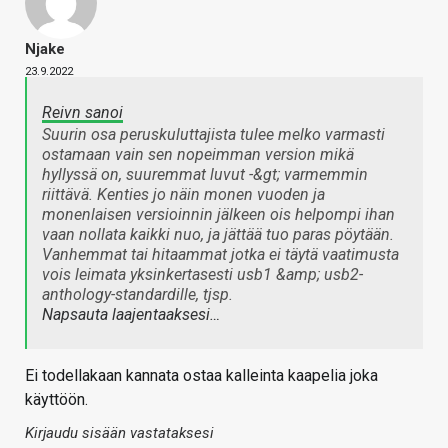
Njake
23.9.2022
Reivn sanoi
Suurin osa peruskuluttajista tulee melko varmasti
ostamaan vain sen nopeimman version mikä
hyllyssä on, suuremmat luvut -&gt; varmemmin
riittävä. Kenties jo näin monen vuoden ja
monenlaisen versioinnin jälkeen ois helpompi ihan
vaan nollata kaikki nuo, ja jättää tuo paras pöytään.
Vanhemmat tai hitaammat jotka ei täytä vaatimusta
vois leimata yksinkertasesti usb1 &amp; usb2-
anthology-standardille, tjsp.
Napsauta laajentaaksesi…
Ei todellakaan kannata ostaa kalleinta kaapelia joka
käyttöön.
Kirjaudu sisään vastataksesi