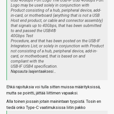
USB 40Gbps Port Logo The USB-IF USB 40Gbps Port
Logo may be used solely in conjunction with
Product consisting of a hub, peripheral device, add-
in-card, or motherboard (anything that is not a USB
Host end product, or cable and connector assembly)
that signals up to 40Gbps, that has been submitted
to and passed the USB4®
40Gbps Test
Procedure, and that has been posted on the USB-IF
Integrators List; or solely in conjunction with Product
not consisting of a hub, peripheral device, add-in-
card, or motherboard, that is based on and
compliant with the
USB-IF USB4 specification.
Napsauta laajentaaksesi…
Ehkä rajoituksia voi tulla sitten muissa määrityksissä,
mutta se pointti, jättää liittimen vapaaksi.
Alla toinen jossain jotain mainintaan tyypistä. Tosin en
tiedä onko Type-C vaatimuksissa liitin pakko