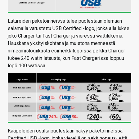
Latureiden paketoinneissa tulee puolestaan olemaan
salamalla varustettu USB Certified -logo, jonka alla lukee
joko Charger tai Fast Charger ja vieressä wattilukema.
Hauskana yksityiskohtana ja muistona menneestä
nimeämislogiikasta esimerkkilogoissa pelkkä Charger
tukee 240 watin latausta, kun Fast Chargerissa loppuu
löpö 100 watissa.
Kaapeleiden osalta puolestaan näkyy paketoinneissa
Certified USB -logo, jonka vierellä on sekä nopeus- että