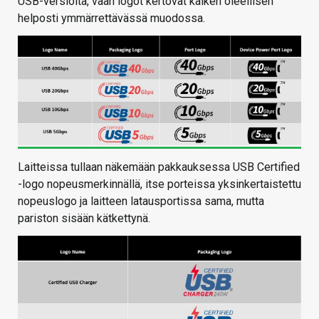
USB-versioita, vaan logot kertovat kaiken oleellisen
helposti ymmärrettävässä muodossa.
Laitteissa tullaan näkemään pakkauksessa USB Certified
-logo nopeusmerkinnällä, itse porteissa yksinkertaistettu
nopeuslogo ja laitteen latausportissa sama, mutta
pariston sisään kätkettynä.