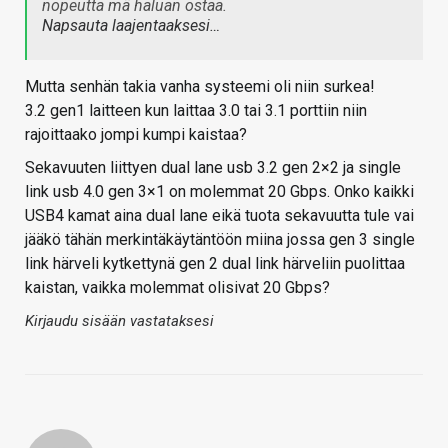
nopeutta mä haluan ostaa.
Napsauta laajentaaksesi…
Mutta senhän takia vanha systeemi oli niin surkea!
3.2 gen1 laitteen kun laittaa 3.0 tai 3.1 porttiin niin
rajoittaako jompi kumpi kaistaa?
Sekavuuten liittyen dual lane usb 3.2 gen 2×2 ja single
link usb 4.0 gen 3×1 on molemmat 20 Gbps. Onko kaikki
USB4 kamat aina dual lane eikä tuota sekavuutta tule vai
jääkö tähän merkintäkäytäntöön miina jossa gen 3 single
link härveli kytkettynä gen 2 dual link härveliin puolittaa
kaistan, vaikka molemmat olisivat 20 Gbps?
Kirjaudu sisään vastataksesi