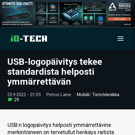
USB-logopäivitys tekee
UUTISET
standardista helposti
ARTIKKELIT
ymmärrettävän
VIDEOT
23.9.2022 - 01:05
Petrus Laine
Mobiili
/
Tietotekniikka
29
TECHBBS
TIETOA
USB:n logopäivitys helposti ymmärrettävine
HINTA.FI
merkintöineen on tervetullut henkäys raitista