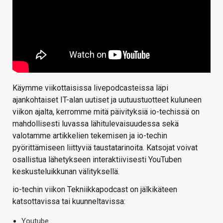
Käymme viikottaisissa livepodcasteissa läpi
ajankohtaiset IT-alan uutiset ja uutuustuotteet kuluneen
viikon ajalta, kerromme mitä päivityksiä io-techissä on
mahdollisesti luvassa lähitulevaisuudessa sekä
valotamme artikkelien tekemisen ja io-techin
pyörittämiseen liittyviä taustatarinoita. Katsojat voivat
osallistua lähetykseen interaktiivisesti YouTuben
keskusteluikkunan välityksellä.
io-techin viikon Tekniikkapodcast on jälkikäteen
katsottavissa tai kuunneltavissa:
Youtube