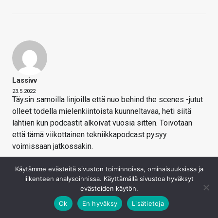
Lassivv
23.5.2022
Täysin samoilla linjoilla että nuo behind the scenes -jutut
olleet todella mielenkiintoista kuunneltavaa, heti siitä
lähtien kun podcastit alkoivat vuosia sitten. Toivotaan
että tämä viikottainen tekniikkapodcast pysyy
voimissaan jatkossakin.
Kirjaudu sisään vastataksesi
Käytämme evästeitä sivuston toiminnoissa, ominaisuuksissa ja
liikenteen analysoinnissa. Käyttämällä sivustoa hyväksyt
evästeiden käytön.
Ok
En hyväksy
Lisätietoja