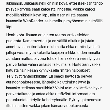
lukuinnon. Julkaisusykli on niin kova, ettei itsekään tahdo
pysyä kärryillä saati kaikesta innostua. Vaikka kaikki
mobiiliartikkelit käyn läpi, niin osan niistä saatan
kuunnella WebReader selaimella ja myöhemmin silmäillä
läpi.
Henk. koht. liputan erilaisten teema-artikkeleiden
puolesta. Kameravertailuja on välillä ollutkin ja jotain
annettavaa on itselläkin ollut mutta ehkä ei-niin-työläitä
juttuja voisi myös kokeilla laajojen artikkeleiden rinnalla.
Joistain malleista voisi tehdä ihan raakasti vaan lyhyen
parivertailun vähän erilaisella kulmalla. Heitetään vaikka
hatusta näin kesän kynnyksellä "miten halppikset
selviävät rantapiknikillä". Eli saako näytöstä selvää
auringonpaisteessa, lähteekö kaiuttimista jytyä ja
kauanko striimaa musiikkia? Voisi toimia yllättävän hyvin
parivertailussa ja antaa ehkä riittävästi informaatiota
perusluurista tietylle kohderyhmälle. Syksyn pimeneviin
iltoihin sitten vaikka jotain hämärävideokuvausta…