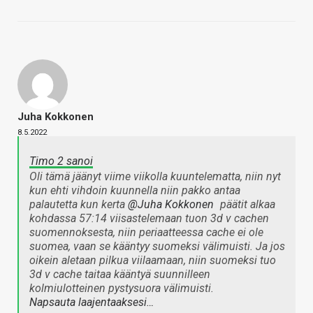
Juha Kokkonen
8.5.2022
Timo 2 sanoi
Oli tämä jäänyt viime viikolla kuuntelematta, niin nyt
kun ehti vihdoin kuunnella niin pakko antaa
palautetta kun kerta
@Juha Kokkonen
päätit alkaa
kohdassa 57:14 viisastelemaan tuon 3d v cachen
suomennoksesta, niin periaatteessa cache ei ole
suomea, vaan se kääntyy suomeksi välimuisti. Ja jos
oikein aletaan pilkua viilaamaan, niin suomeksi tuo
3d v cache taitaa kääntyä suunnilleen
kolmiulotteinen pystysuora välimuisti.
Napsauta laajentaaksesi…