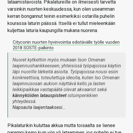
lataamistavoista. Pikalatureille on ilmeisesti tarvetta
varsinkin nuorten keskuudessa, kun olen useamman
kerran bongannut teinin esimerkiksi ostarilla puhelin
kourassa laturin päässä. Itsellä ei tullut mieleenkään
kuljettaa laturia kaupungilla mukana nuorena.
Cityconin nuorten hyvinvointia edistävälle työlle vuoden
2018 SOSTE-palkinto
Nuoret kytkettiin myös mukaan Ison Omenan
laajennushankkeeseen; yhteisissä työpajoissa käytiin
läpi nuorille tärkeitä asioita. Työpajoissa nousi esiin
konkreettisia, toteutettuja ideoita, kuten Iso Omenan
laajennusosan aukion näyttävä kello ja lasten
leikkipaikkaa vastapäätä olevat akvaariot sekä
kännyköiden latauspisteet
istuinpenkkien
yhteydessä.
Napsauta laajentaaksesi…
Pikalaturikin kuluttaa akkua mutta toisaalta se lienee
parempi keino kuin yön yli lataaminen, jos puhelin ei tue