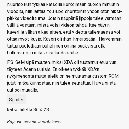
Nuoriso kun tykkää katsella korkeintaan puolen minuutin
videoita, niin laittaa YouTube shortteihin yhden oton niksi-
pirkka videoita tms. Jotain näppäriä jippoja tulee varmaan
välillä vastaan, mistä voisi videon tehdä. Itse näytin
kaverille vähän aikaa sitten, että videota tallentaessa voi
ottaa myös kuvia. Kaveri oli ihan ihmeissään
. Harvemmin
taitaa puoletkaan puhelimen ominaisuuksista olla
hallussa, niin niitä voisi tuoda esille.
PS. Selvisipä muuten, miksi XDA oli tuutannut etusivun
täyteen Acerin uutisia. En oikeen tykkää XDA:n
nykymenosta mutta siellä on ne muutamat custom ROM
jutut, mitkä kiinnostaa, niin tulee seurattua. Harva niistä
uutisoi muualla.
Spoileri
katso liitettä 865528
Kirjaudu sisään vastataksesi