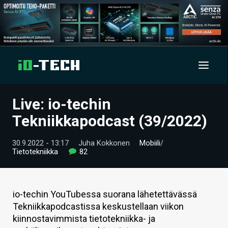
Live: io-techin
UUTISET
Tekniikkapodcast (39/2022)
ARTIKKELIT
30.9.2022 - 13:17
Juha Kokkonen
Mobiili
/
Tietotekniikka
82
VIDEOT
TECHBBS
io-techin YouTubessa suorana lähetettävässä
TIETOA
Tekniikkapodcastissa keskustellaan viikon
kiinnostavimmista tietotekniikka- ja
HINTA.FI