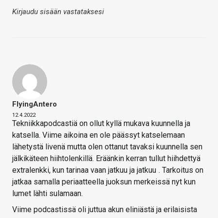
Kirjaudu sisään vastataksesi
FlyingAntero
12.4.2022
Tekniikkapodcastiä on ollut kyllä mukava kuunnella ja
katsella. Viime aikoina en ole päässyt katselemaan
lähetystä livenä mutta olen ottanut tavaksi kuunnella sen
jälkikäteen hiihtolenkillä. Eräänkin kerran tullut hiihdettyä
extralenkki, kun tarinaa vaan jatkuu ja jatkuu
. Tarkoitus on
jatkaa samalla periaatteella juoksun merkeissä nyt kun
lumet lähti sulamaan.
Viime podcastissä oli juttua akun eliniästä ja erilaisista