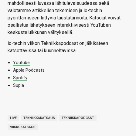
mahdollisesti luvassa lähitulevaisuudessa sekä
valotamme artikkelien tekemisen ja io-techin
pyörittämiseen liittyviä taustatarinoita. Katsojat voivat
osallistua lähetykseen interaktiivisesti YouTuben
keskusteluikkunan välityksellä.
io-techin viikon Tekniikkapodcast on jälkikäteen
katsottavissa tai kuunneltavissa:
Youtube
Apple Podcasts
Spotify
Supla
LIVE
TEKNIIKKAKATSAUS
TEKNIIKKAPODCAST
VIIKKOKATSAUS