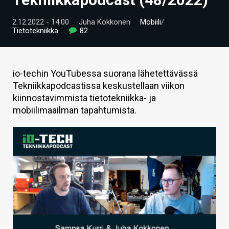
ARTIKKELIT
2.12.2022 - 14:00
Juha Kokkonen
Mobiili
/
Tietotekniikka
82
VIDEOT
TECHBBS
io-techin YouTubessa suorana lähetettävässä
TIETOA
Tekniikkapodcastissa keskustellaan viikon
kiinnostavimmista tietotekniikka- ja
HINTA.FI
mobiilimaailman tapahtumista.
KAUPPA
VAIHDA TEEMA
HAKU