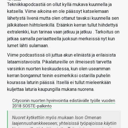
Tekniikkapodcastiä on ollut kyllä mukava kuunnella ja
katsella. Viime aikoina en ole päässyt katselemaan
lähetystä livenä mutta olen ottanut tavaksi kuunnella sen
jälkikäteen hiihtolenkillä. Eräänkin kerran tullut hiihdettyä
extralenkki, kun tarinaa vaan jatkuu ja jatkuu
. Tarkoitus on
jatkaa samalla periaatteella juoksun merkeissä nyt kun
lumet lähti sulamaan.
Viime podcastissä oli juttua akun eliniästä ja erilaisista
lataamistavoista. Pikalatureille on ilmeisesti tarvetta
varsinkin nuorten keskuudessa, kun olen useamman
kerran bongannut teinin esimerkiksi ostarilla puhelin
kourassa laturin päässä. Itsellä ei tullut mieleenkään
kuljettaa laturia kaupungilla mukana nuorena.
Cityconin nuorten hyvinvointia edistävälle työlle vuoden
2018 SOSTE-palkinto
Nuoret kytkettiin myös mukaan Ison Omenan
laajennushankkeeseen; yhteisissä työpajoissa käytiin