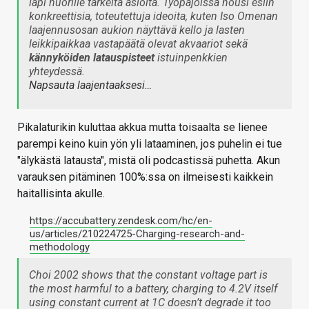
läpi nuorille tärkeitä asioita. Työpajoissa nousi esiin
konkreettisia, toteutettuja ideoita, kuten Iso Omenan
laajennusosan aukion näyttävä kello ja lasten
leikkipaikkaa vastapäätä olevat akvaariot sekä
kännyköiden latauspisteet
istuinpenkkien
yhteydessä.
Napsauta laajentaaksesi…
Pikalaturikin kuluttaa akkua mutta toisaalta se lienee
parempi keino kuin yön yli lataaminen, jos puhelin ei tue
"älykästä latausta", mistä oli podcastissä puhetta. Akun
varauksen pitäminen 100%:ssa on ilmeisesti kaikkein
haitallisinta akulle.
https://accubattery.zendesk.com/hc/en-
us/articles/210224725-Charging-research-and-
methodology
Choi 2002 shows that the constant voltage part is
the most harmful to a battery, charging to 4.2V itself
using constant current at 1C doesn’t degrade it too