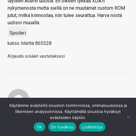
täyteen Acerin uutisia. En oikeen tykkää XDA:n
nykymenosta mutta siellä on ne muutamat custom ROM
jutut, mitkä kiinnostaa, niin tulee seurattua. Harva niistä
uutisoi muualla.
Spoileri
katso liitettä 865528
Kirjaudu sisään vastataksesi
Käytämme evästeitä sivuston toiminnoissa, ominaisuuksissa ja
liikenteen analysoinnissa. Käyttämällä sivustoa hyväksyt
Lassivv
evästeiden käytön.
23.5.2022
Täysin samoilla linjoilla että nuo behind the scenes -jutut
Ok
En hyväksy
Lisätietoja
olleet todella mielenkiintoista kuunneltavaa, heti siitä