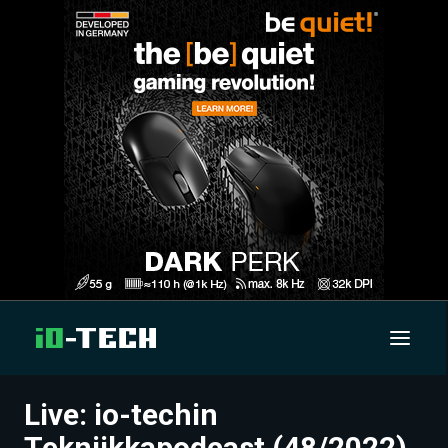
Live: io-techin
UUTISET
Tekniikkapodcast (48/2022)