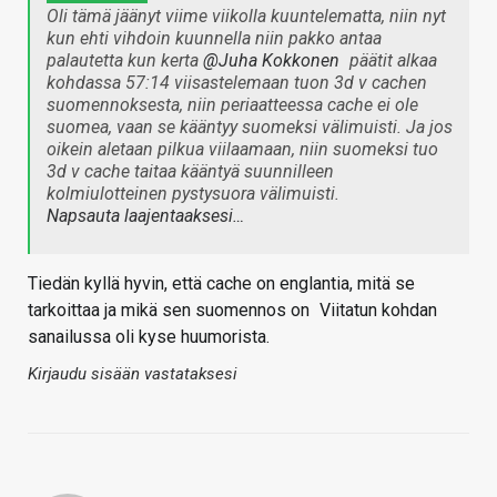
Oli tämä jäänyt viime viikolla kuuntelematta, niin nyt
kun ehti vihdoin kuunnella niin pakko antaa
palautetta kun kerta
@Juha Kokkonen
päätit alkaa
kohdassa 57:14 viisastelemaan tuon 3d v cachen
suomennoksesta, niin periaatteessa cache ei ole
suomea, vaan se kääntyy suomeksi välimuisti. Ja jos
oikein aletaan pilkua viilaamaan, niin suomeksi tuo
3d v cache taitaa kääntyä suunnilleen
kolmiulotteinen pystysuora välimuisti.
Napsauta laajentaaksesi…
Tiedän kyllä hyvin, että cache on englantia, mitä se
tarkoittaa ja mikä sen suomennos on
Viitatun kohdan
sanailussa oli kyse huumorista.
Kirjaudu sisään vastataksesi