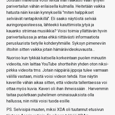
Joistain malleista voisi tehdä ihan raakasti vaan lyhyen
parivertailun vähän erilaisella kulmalla. Heitetään vaikka
hatusta näin kesän kynnyksellä "miten halppikset
selviävät rantapiknikillä". Eli saako näytöstä selvää
auringonpaisteessa, lähteekö kaiuttimista jytyä ja
kauanko striimaa musiikkia? Voisi toimia yllättävän hyvin
parivertailussa ja antaa ehkä riittävästi informaatiota
perusluurista tietylle kohderyhmälle. Syksyn pimeneviin
iltoihin sitten vaikka jotain hämärävideokuvausta…
Nuoriso kun tykkää katsella korkeintaan puolen minuutin
videoita, niin laittaa YouTube shortteihin yhden oton niksi-
pirkka videoita tms. Jotain näppäriä jippoja tulee varmaan
välillä vastaan, mistä voisi videon tehdä. Itse näytin
kaverille vähän aikaa sitten, että videota tallentaessa voi
ottaa myös kuvia. Kaveri oli ihan ihmeissään
. Harvemmin
taitaa puoletkaan puhelimen ominaisuuksista olla
hallussa, niin niitä voisi tuoda esille.
PS. Selvisipä muuten, miksi XDA oli tuutannut etusivun