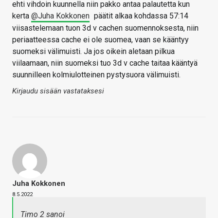
ehti vihdoin kuunnella niin pakko antaa palautetta kun
kerta
@Juha Kokkonen
päätit alkaa kohdassa 57:14
viisastelemaan tuon 3d v cachen suomennoksesta, niin
periaatteessa cache ei ole suomea, vaan se kääntyy
suomeksi välimuisti. Ja jos oikein aletaan pilkua
viilaamaan, niin suomeksi tuo 3d v cache taitaa kääntyä
suunnilleen kolmiulotteinen pystysuora välimuisti.
Kirjaudu sisään vastataksesi
Juha Kokkonen
8.5.2022
Timo 2 sanoi