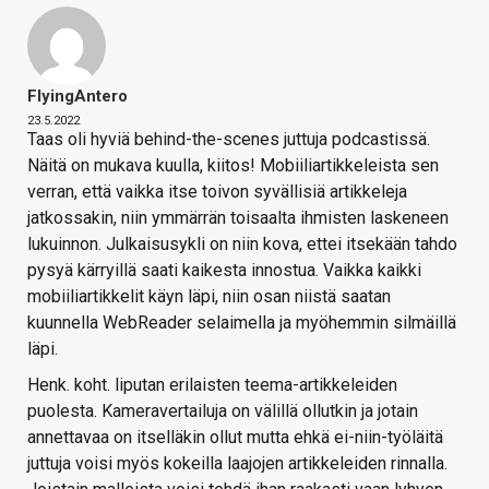
FlyingAntero
23.5.2022
Taas oli hyviä behind-the-scenes juttuja podcastissä.
Näitä on mukava kuulla, kiitos! Mobiiliartikkeleista sen
verran, että vaikka itse toivon syvällisiä artikkeleja
jatkossakin, niin ymmärrän toisaalta ihmisten laskeneen
lukuinnon. Julkaisusykli on niin kova, ettei itsekään tahdo
pysyä kärryillä saati kaikesta innostua. Vaikka kaikki
mobiiliartikkelit käyn läpi, niin osan niistä saatan
kuunnella WebReader selaimella ja myöhemmin silmäillä
läpi.
Henk. koht. liputan erilaisten teema-artikkeleiden
puolesta. Kameravertailuja on välillä ollutkin ja jotain
annettavaa on itselläkin ollut mutta ehkä ei-niin-työläitä
juttuja voisi myös kokeilla laajojen artikkeleiden rinnalla.