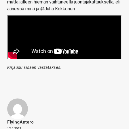
mutta jälleen hieman vaihtuneella juontajakattauksella, eli
äänessä minä ja
@Juha Kokkonen
Kirjaudu sisään vastataksesi
FlyingAntero
12.4.2022