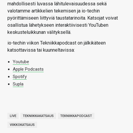
mahdollisesti luvassa lähitulevaisuudessa sekä
valotamme artikkelien tekemisen ja io-techin
pyörittämiseen liittyviä taustatarinoita. Katsojat voivat
osallistua lähetykseen interaktiivisesti YouTuben
keskusteluikkunan välityksellä.
io-techin viikon Tekniikkapodcast on jälkikäteen
katsottavissa tai kuunneltavissa:
Youtube
Apple Podcasts
Spotify
Supla
LIVE
TEKNIIKKAKATSAUS
TEKNIIKKAPODCAST
VIIKKOKATSAUS