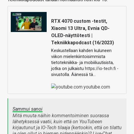
RTX 4070 custom -testit,
Xiaomi 13 Ultra, Evnia QD-
OLED-näyttötesti |
Tekniikkapodcast (16/2023)
Keskustellaan kahden kuluneen
viikon mielenkiintoisimmista
tietotekniikka- ja mobiiliuutisista,
jotka on julkaistu
https://io-tech.fi
-
sivustolla. Äänessä tä…
youtube.com
Sammui sanoi
Mitä muuta näihin kommentoiminen suorassa
lähetyksessä vaatii, kuin että on YouTubeen
kirjautunut ja IO-Tech tilaaja (kertookin, että on tilattu
ja olen ollut jo hieman pidenpäänkin)? Live-Chat