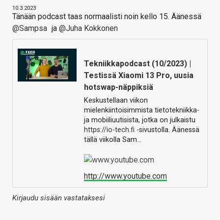
10.3.2023
Tänään podcast taas normaalisti noin kello 15. Äänessä
@Sampsa
ja
@Juha Kokkonen
Tekniikkapodcast (10/2023) |
Testissä Xiaomi 13 Pro, uusia
hotswap-näppiksiä
Keskustellaan viikon
mielenkiintoisimmista tietotekniikka-
ja mobiiliuutisista, jotka on julkaistu
https://io-tech.fi
-sivustolla. Äänessä
tällä viikolla Sam…
http://www.youtube.com
Kirjaudu sisään vastataksesi