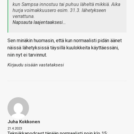
kun Sampsa innostuu tai puhuu läheltä mikkiä. Aika
hurja voimakkuusero esim. 31.3. lähetykseen
verrattuna.
Napsauta laajentaaksesi…
Sen minäkin huomasin, että kun normaalisti pidän äänet
näissä lähetyksissä täysillä kuulokkeita käyttäessäni,
niin nyt ei tarvinnut.
Kirjaudu sisään vastataksesi
Juha Kokkonen
21.4.2023
Tekniikkapodcast tänään normaalisti noin klo 15: