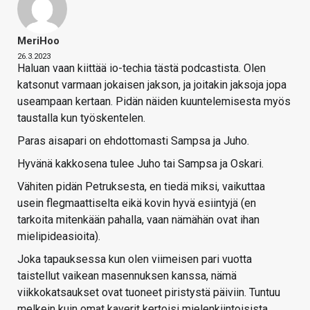
MeriHoo
26.3.2023
Haluan vaan kiittää io-techia tästä podcastista. Olen
katsonut varmaan jokaisen jakson, ja joitakin jaksoja jopa
useampaan kertaan. Pidän näiden kuuntelemisesta myös
taustalla kun työskentelen.
Paras aisapari on ehdottomasti Sampsa ja Juho.
Hyvänä kakkosena tulee Juho tai Sampsa ja Oskari.
Vähiten pidän Petruksesta, en tiedä miksi, vaikuttaa
usein flegmaattiselta eikä kovin hyvä esiintyjä (en
tarkoita mitenkään pahalla, vaan nämähän ovat ihan
mielipideasioita).
Joka tapauksessa kun olen viimeisen pari vuotta
taistellut vaikean masennuksen kanssa, nämä
viikkokatsaukset ovat tuoneet piristystä päiviin. Tuntuu
melkein kuin omat kaverit kertoisi mielenkiintoisista