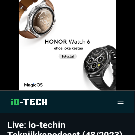
Live: io-techin
UUTISET
Tekniikkapodcast (48/2023)