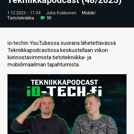
ARTIKKELIT
1.12.2023 - 11:34
Juha Kokkonen
Mobiili
/
Tietotekniikka
90
VIDEOT
TECHBBS
io-techin YouTubessa suorana lähetettävässä
TIETOA
Tekniikkapodcastissa keskustellaan viikon
kiinnostavimmista tietotekniikka- ja
HINTA.FI
mobiilimaailman tapahtumista.
KAUPPA
VAIHDA TEEMA
HAKU