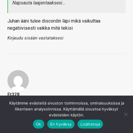
Napsauta laajentaaksesi…
Juhan ääni tulee discordin läpi mikä vaikuttaa
negatiivisesti vaikka mitä tekisi
Kirjaudu sisään vastataksesi
Et328
22.4.2023
Käytämme evästeitä sivuston toiminnoissa, ominaisuuksissa ja
liikenteen analysoinnissa. Käyttämällä sivustoa hyväksyt
Kaotik sanoi
evästeiden käytön.
Juhan ääni tulee discordin läpi mikä vaikuttaa
Ok
En hyväksy
Lisätietoja
negatiivisesti vaikka mitä tekisi
Napsauta laajentaaksesi…