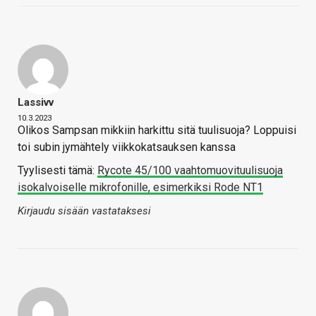
Lassivv
10.3.2023
Olikos Sampsan mikkiin harkittu sitä tuulisuoja? Loppuisi
toi subin jymähtely viikkokatsauksen kanssa
Tyylisesti tämä:
Rycote 45/100 vaahtomuovituulisuoja
isokalvoiselle mikrofonille, esimerkiksi Rode NT1
Kirjaudu sisään vastataksesi