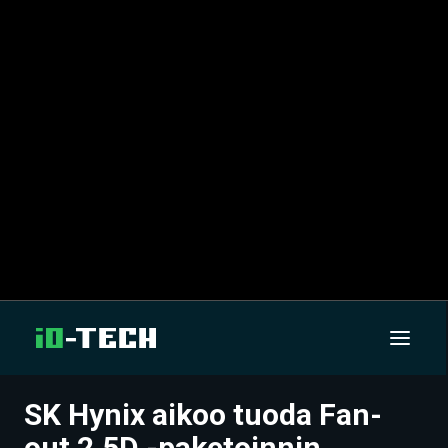
SK Hynix aikoo tuoda Fan-
UUTISET
out 2.5D -paketoinnin