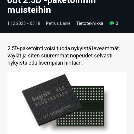
ARTIKKELIT
muisteihin
VIDEOT
1.12.2023 - 03:18
Petrus Laine
Tietotekniikka
0
TECHBBS
TIETOA
2.5D-paketointi voisi tuoda nykyistä leveämmät
väylät ja siten suuremmat nopeudet selvästi
HINTA.FI
nykyistä edullisempaan hintaan.
KAUPPA
VAIHDA TEEMA
HAKU