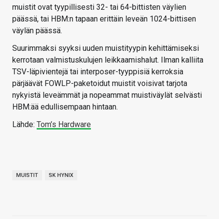
muistit ovat tyypillisesti 32- tai 64-bittisten väylien
päässä, tai HBM:n tapaan erittäin leveän 1024-bittisen
väylän päässä.
Suurimmaksi syyksi uuden muistityypin kehittämiseksi
kerrotaan valmistuskulujen leikkaamishalut. Ilman kalliita
TSV-läpivientejä tai interposer-tyyppisiä kerroksia
pärjäävät FOWLP-paketoidut muistit voisivat tarjota
nykyistä leveämmät ja nopeammat muistiväylät selvästi
HBM:ää edullisempaan hintaan.
Lähde:
Tom’s Hardware
MUISTIT
SK HYNIX