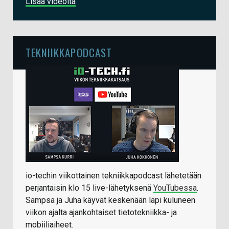
Lisää videoita
TEKNIIKKAPODCAST
io-techin viikottainen tekniikkapodcast lähetetään
perjantaisin klo 15 live-lähetyksenä
YouTubessa
.
Sampsa ja Juha käyvät keskenään läpi kuluneen
viikon ajalta ajankohtaiset tietotekniikka- ja
mobiiliaiheet.