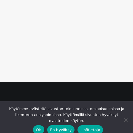
© S&J Media Oy
Käytämme evästeitä sivuston toiminnoissa, ominaisuuksissa ja
liikenteen analysoinnissa. Käyttämällä sivustoa hyväksyt
evästeiden käytön.
Ok
En hyväksy
Lisätietoja