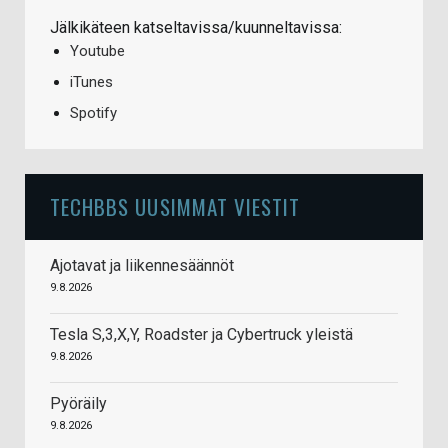
Jälkikäteen katseltavissa/kuunneltavissa:
Youtube
iTunes
Spotify
TECHBBS UUSIMMAT VIESTIT
Ajotavat ja liikennesäännöt
9.8.2026
Tesla S,3,X,Y, Roadster ja Cybertruck yleistä
9.8.2026
Pyöräily
9.8.2026