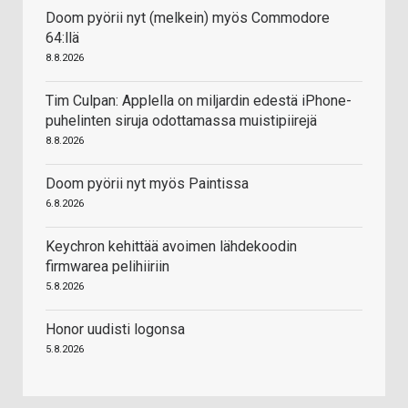
Doom pyörii nyt (melkein) myös Commodore
64:llä
8.8.2026
Tim Culpan: Applella on miljardin edestä iPhone-
puhelinten siruja odottamassa muistipiirejä
8.8.2026
Doom pyörii nyt myös Paintissa
6.8.2026
Keychron kehittää avoimen lähdekoodin
firmwarea pelihiiriin
5.8.2026
Honor uudisti logonsa
5.8.2026