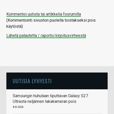
Kommentoi uutista tai artikkelia foorumilla
(Kommentointi sivuston puolella toistakseksi pois
käytöstä)
Lähetä palautetta / raportoi kirjoitusvirheestä
UUTISIA LYHYESTI
Samsungin huhutaan tiputtavan Galaxy S27
Ultrasta neljännen takakameran pois
8.8.2026