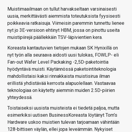
Muistimaailmaan on tullut harvakseltaan varsinaisesti
uusia, merkittävästi aiemmista toteutuksista fyysisesti
poikkeavia ratkaisuja. Viimeisin paremmin tunnettu lienee
nyt jo 3E-versioon ehtinyt HBM, jossa on pinottu useita
muistipiirejä päällekkäin TSV-läpivientien kera.
Koreasta kantautuvien tietojen mukaan SK Hynixillä on
nyt työn alla seuraava aidosti uusi tulokas, FOWLP- eli
Fan-out Wafer Level Packaking -2,5D-paketointia
hyödyntävä muisti. Käytännössä paketointiteknologia
mahdollistaisi kaksi rinnakkaista muistisirua ilman
erillistä yhdistävää kerrosta alapuolellaan. Vastaavaa
teknologiaa on käytetty aiemmin muiden 2.5D-piirien
yhteydessä.
Toistaiseksi uusista muisteista ei tiedetä paljoa, mutta
esimerkiksi uutisen BusinessKoreasta löytänyt Tom’s
Hardware uskoo muistien tulevan tarjoamaan vähintään
128-bittisen väylän, ellei jopa leveämmän. Nykyiset