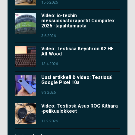
15.6.2026
Video: io-techin
messuosastoraportit Computex
2026 -tapahtumasta
3.6.2026
Video: Testissä Keychron K2 HE
All-Wood
13.4.2026
Uusi artikkeli & video: Testissä
Google Pixel 10a
9.3.2026
Video: Testissä Asus ROG Kithara
-pelikuulokkeet
11.2.2026