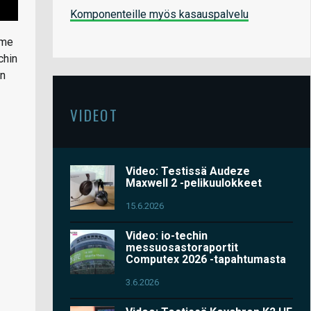
Komponenteille myös kasauspalvelu
mme
chin
an
VIDEOT
Video: Testissä Audeze
Maxwell 2 -pelikuulokkeet
15.6.2026
Video: io-techin
messuosastoraportit
Computex 2026 -tapahtumasta
3.6.2026