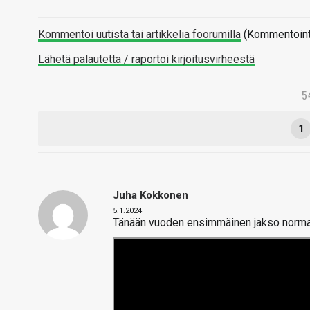
Kommentoi uutista tai artikkelia foorumilla
(Kommentointi 
Lähetä palautetta / raportoi kirjoitusvirheestä
5
1
Juha Kokkonen
5.1.2024
Tänään vuoden ensimmäinen jakso normaal