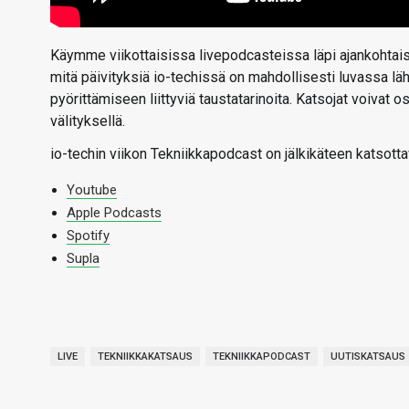
Käymme viikottaisissa livepodcasteissa läpi ajankohtaise
mitä päivityksiä io-techissä on mahdollisesti luvassa l
pyörittämiseen liittyviä taustatarinoita. Katsojat voivat
välityksellä.
io-techin viikon Tekniikkapodcast on jälkikäteen katsotta
Youtube
Apple Podcasts
Spotify
Supla
LIVE
TEKNIIKKAKATSAUS
TEKNIIKKAPODCAST
UUTISKATSAUS