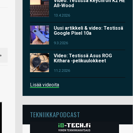
Video: Testissä Keychron K2 HE
All-Wood
13.4.2026
Uusi artikkeli & video: Testissä
Google Pixel 10a
9.3.2026
»
Video: Testissä Asus ROG
Kithara -pelikuulokkeet
11.2.2026
Lisää videoita
TEKNIIKKAPODCAST