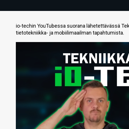
io-techin YouTubessa suorana lähetettävässä Tek
tietotekniikka- ja mobiilimaailman tapahtumista.