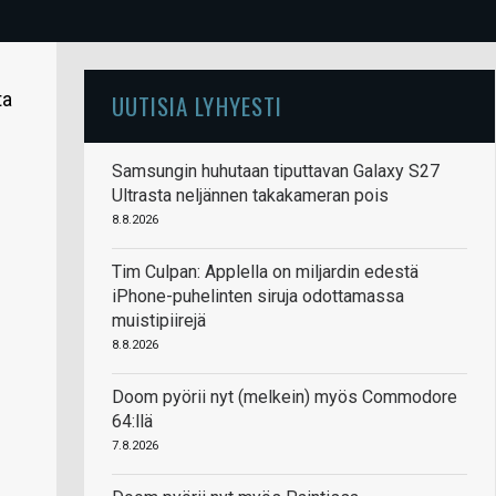
ta
UUTISIA LYHYESTI
Samsungin huhutaan tiputtavan Galaxy S27
Ultrasta neljännen takakameran pois
8.8.2026
Tim Culpan: Applella on miljardin edestä
iPhone-puhelinten siruja odottamassa
muistipiirejä
8.8.2026
Doom pyörii nyt (melkein) myös Commodore
64:llä
7.8.2026