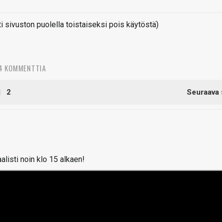
sivuston puolella toistaiseksi pois käytöstä)
4 KOMMENTTIA
2
Seuraava 
isti noin klo 15 alkaen!