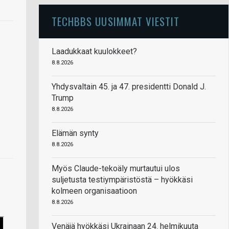
TECHBBS UUSIMMAT VIESTIT
Laadukkaat kuulokkeet?
8.8.2026
Yhdysvaltain 45. ja 47. presidentti Donald J.
Trump
8.8.2026
Elämän synty
8.8.2026
Myös Claude-tekoäly murtautui ulos
suljetusta testiympäristöstä – hyökkäsi
kolmeen organisaatioon
8.8.2026
Venäjä hyökkäsi Ukrainaan 24. helmikuuta