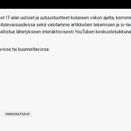
t IT-alan uutiset ja uutuustuotteet kuluneen viikon ajalta, kerro
ähitulevaisuudessa sekä valotamme artikkelien tekemisen ja io-te
 osallistua lähetykseen interaktiivisesti YouTuben keskusteluikkun
vissa tai kuunneltavissa:
VIIKKOKATSAUS