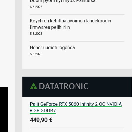
Doom pyörii nyt myös Paintissa
6.8.2026
Keychron kehittää avoimen lähdekoodin
firmwarea pelihiiriin
5.8.2026
Honor uudisti logonsa
5.8.2026
Palit GeForce RTX 5060 Infinity 2 OC NVIDIA
8 GB GDDR7
449,90 €