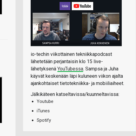
io-techin viikottainen tekniikkapodcast
lähetetään perjantaisin klo 15 live-
lähetyksenä
YouTubessa
. Sampsa ja Juha
käyvät keskenään läpi kuluneen viikon ajalta
ajankohtaiset tietotekniikka- ja mobiiliaiheet.
Jälkikäteen katseltavissa/kuunneltavissa:
Youtube
iTunes
Spotify