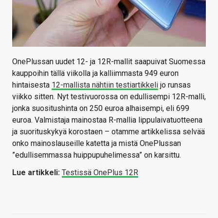
OnePlussan uudet 12- ja 12R-mallit saapuivat Suomessa
kauppoihin tällä viikolla ja kalliimmasta 949 euron
hintaisesta
12-mallista nähtiin testiartikkeli
jo runsas
viikko sitten. Nyt testivuorossa on edullisempi 12R-malli,
jonka suositushinta on 250 euroa alhaisempi, eli 699
euroa. Valmistaja mainostaa R-mallia lippulaivatuotteena
ja suorituskykyä korostaen – otamme artikkelissa selvää
onko mainoslauseille katetta ja mistä OnePlussan
”edullisemmassa huippupuhelimessa” on karsittu.
Lue artikkeli:
Testissä OnePlus 12R