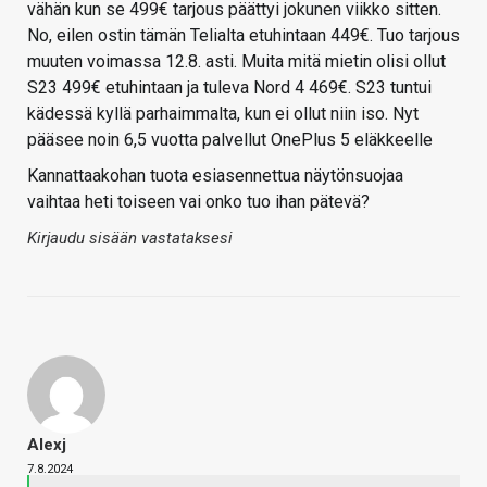
vähän kun se 499€ tarjous päättyi jokunen viikko sitten.
No, eilen ostin tämän Telialta etuhintaan 449€. Tuo tarjous
muuten voimassa 12.8. asti. Muita mitä mietin olisi ollut
S23 499€ etuhintaan ja tuleva Nord 4 469€. S23 tuntui
kädessä kyllä parhaimmalta, kun ei ollut niin iso. Nyt
pääsee noin 6,5 vuotta palvellut OnePlus 5 eläkkeelle
Kannattaakohan tuota esiasennettua näytönsuojaa
vaihtaa heti toiseen vai onko tuo ihan pätevä?
Kirjaudu sisään vastataksesi
Alexj
7.8.2024