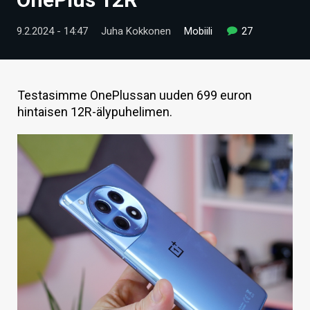
ARTIKKELIT
9.2.2024 - 14:47
Juha Kokkonen
Mobiili
27
VIDEOT
TECHBBS
Testasimme OnePlussan uuden 699 euron
TIETOA
hintaisen 12R-älypuhelimen.
HINTA.FI
KAUPPA
VAIHDA TEEMA
HAKU