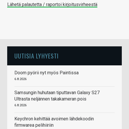
Lähetä palautetta / raportoi kirjoitusvirheestä
UUTISIA LYHYESTI
Doom pyörii nyt myös Paintissa
6.8.2026
Samsungin huhutaan tiputtavan Galaxy S27
Ultrasta neljännen takakameran pois
6.8.2026
Keychron kehittää avoimen lähdekoodin
firmwarea pelihiiriin