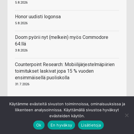
5.8.2026
Honor uudisti logonsa
5.8.2026
Doom pyörii nyt (melkein) myös Commodore
64:llä
3.8.2026
Counterpoint Research: Mobiilijärjestelmäpiirien
toimitukset laskivat jopa 15 % vuoden
ensimmäisellä puoliskolla
31.7.2026
Käytämme evästeitä sivuston toiminnoissa, ominaisuuksissa ja
liikenteen analysoinnissa. Käyttämällä sivustoa hyväksyt
evästeiden käytön.
Ok
En hyväksy
Lisätietoja