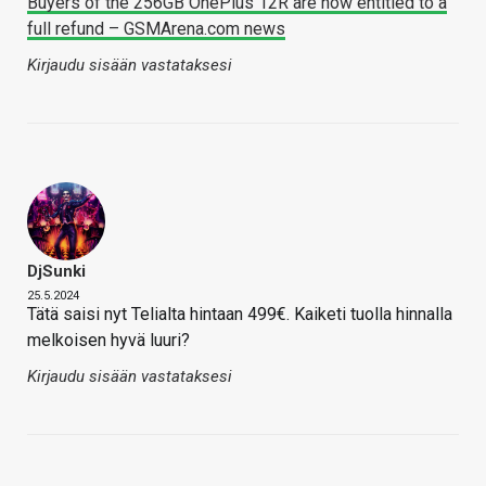
Buyers of the 256GB OnePlus 12R are now entitled to a
full refund – GSMArena.com news
Kirjaudu sisään vastataksesi
DjSunki
25.5.2024
Tätä saisi nyt Telialta hintaan 499€. Kaiketi tuolla hinnalla
melkoisen hyvä luuri?
Kirjaudu sisään vastataksesi