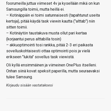
foorumeilla juttua viimeset 4v ja kysellään mikä on kun
Samsungilla toimii, mutta heillä ei.
– Kotinäppäin ei toimi satunnaisesti (tapahtunut useita
kertoja), pitää käydä task viewin kautta ("alttab") niin
sitten toimii.
– Kotinäytön taustakuva musta ollut pari kertaa
(korjaantui perus alttabilla tosin)
– akkuoptimointi tosi rankka, pitää 2-3 eri paikasta
sovelluskohtaisesti ottaa optimointi pois ja vielä
erikseen "lukita" sovellus task viewistä.
Oli kyllä ensimmäinen ja viimeinen OnePlus itselleni.
Onhan siinä kovat speksit paperilla, mutta seuraavaksi
tulee Samsung.
Kirjaudu sisään vastataksesi