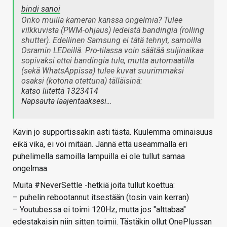
bindi sanoi
Onko muilla kameran kanssa ongelmia? Tulee
vilkkuvista (PWM-ohjaus) ledeistä bandingia (rolling
shutter). Edellinen Samsung ei tätä tehnyt, samoilla
Osramin LEDeillä. Pro-tilassa voin säätää suljinaikaa
sopivaksi ettei bandingia tule, mutta automaatilla
(sekä WhatsAppissa) tulee kuvat suurimmaksi
osaksi (kotona otettuna) tälläisinä:
katso liitettä 1323414
Napsauta laajentaaksesi…
Kävin jo supportissakin asti tästä. Kuulemma ominaisuus
eikä vika, ei voi mitään. Jännä että useammalla eri
puhelimella samoilla lampuilla ei ole tullut samaa
ongelmaa.
Muita #NeverSettle -hetkiä joita tullut koettua:
– puhelin rebootannut itsestään (tosin vain kerran)
– Youtubessa ei toimi 120Hz, mutta jos "alttabaa"
edestakaisin niin sitten toimii. Tästäkin ollut OnePlussan