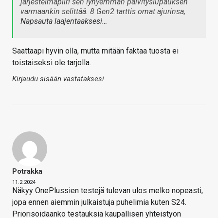
järjestelmäpiiri sen lyhyemmän päivityslupauksen
varmaankin selittää. 8 Gen2 tarttis omat ajurinsa,
Napsauta laajentaaksesi…
Saattaapi hyvin olla, mutta mitään faktaa tuosta ei
toistaiseksi ole tarjolla.
Kirjaudu sisään vastataksesi
Potrakka
11.2.2024
Näkyy OnePlussien testejä tulevan ulos melko nopeasti,
jopa ennen aiemmin julkaistuja puhelimia kuten S24.
Priorisoidaanko testauksia kaupallisen yhteistyön