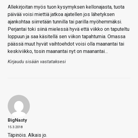
Allekirjoitan myös tuon kysymyksen kellonajasta, tuota
päivää voisi miettiä jatkoa ajatellen jos lähetyksen
ajankohtaa siirretään tunnilla tai parilla myöhemmäksi.
Perjantai toki siinä mielessä hyvä että viikko on taputeltu
loppuun ja saa käsitellä sen viikon tapahtumia. Omassa
päässä muut hyvät vaihtoehdot voisi olla maanantai tai
keskiviikko, tosin maanantai nyt on maanantai…
Kirjaudu sisään vastataksesi
BigNasty
15.3.2018
Täpinöis. Alkais jo.