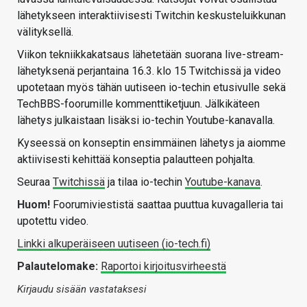
lähetykseen interaktiivisesti Twitchin keskusteluikkunan
välityksellä.
Viikon tekniikkakatsaus lähetetään suorana live-stream-
lähetyksenä perjantaina 16.3. klo 15 Twitchissä ja video
upotetaan myös tähän uutiseen io-techin etusivulle sekä
TechBBS-foorumille kommenttiketjuun. Jälkikäteen
lähetys julkaistaan lisäksi io-techin Youtube-kanavalla.
Kyseessä on konseptin ensimmäinen lähetys ja aiomme
aktiivisesti kehittää konseptia palautteen pohjalta.
Seuraa
Twitchissä
ja tilaa io-techin
Youtube-kanava
.
Huom!
Foorumiviestistä saattaa puuttua kuvagalleria tai
upotettu video.
Linkki alkuperäiseen uutiseen (io-tech.fi)
Palautelomake:
Raportoi kirjoitusvirheestä
Kirjaudu sisään vastataksesi