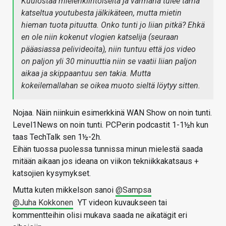
Kuulostaa mielenkiintoiselta ja varmana tulee tämä
katseltua youtubesta jälkikäteen, mutta mietin
hieman tuota pituutta. Onko tunti jo liian pitkä? Ehkä
en ole niin kokenut vlogien katselija (seuraan
pääasiassa pelivideoita), niin tuntuu että jos video
on paljon yli 30 minuuttia niin se vaatii liian paljon
aikaa ja skippaantuu sen takia. Mutta
kokeilemallahan se oikea muoto sieltä löytyy sitten.
Nojaa. Näin niinkuin esimerkkinä WAN Show on noin tunti.
Level1News on noin tunti. PCPerin podcastit 1-1½h kun
taas TechTalk sen 1½-2h.
Eihän tuossa puolessa tunnissa minun mielestä saada
mitään aikaan jos ideana on viikon tekniikkakatsaus +
katsojien kysymykset.
Mutta kuten mikkelson sanoi
@Sampsa
@Juha Kokkonen
YT videon kuvaukseen tai
kommentteihin olisi mukava saada ne aikatägit eri