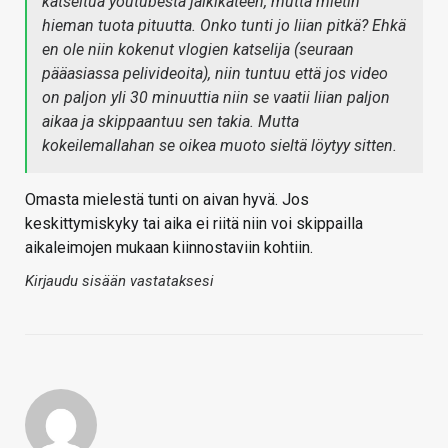
katseltua youtubesta jälkikäteen, mutta mietin
hieman tuota pituutta. Onko tunti jo liian pitkä? Ehkä
en ole niin kokenut vlogien katselija (seuraan
pääasiassa pelivideoita), niin tuntuu että jos video
on paljon yli 30 minuuttia niin se vaatii liian paljon
aikaa ja skippaantuu sen takia. Mutta
kokeilemallahan se oikea muoto sieltä löytyy sitten.
Omasta mielestä tunti on aivan hyvä. Jos
keskittymiskyky tai aika ei riitä niin voi skippailla
aikaleimojen mukaan kiinnostaviin kohtiin.
Kirjaudu sisään vastataksesi