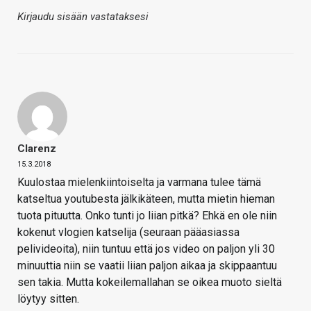
Kirjaudu sisään vastataksesi
Clarenz
15.3.2018
Kuulostaa mielenkiintoiselta ja varmana tulee tämä
katseltua youtubesta jälkikäteen, mutta mietin hieman
tuota pituutta. Onko tunti jo liian pitkä? Ehkä en ole niin
kokenut vlogien katselija (seuraan pääasiassa
pelivideoita), niin tuntuu että jos video on paljon yli 30
minuuttia niin se vaatii liian paljon aikaa ja skippaantuu
sen takia. Mutta kokeilemallahan se oikea muoto sieltä
löytyy sitten.