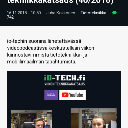
ARTIKKELIT
16.11.2018 - 10:50
Juha Kokkonen
Tietotekniikka
742
VIDEOT
TECHBBS
io-techin suorana lähetettävässä
TIETOA
videopodcastissa keskustellaan viikon
kiinnostavimmista tietotekniikka- ja
HINTA.FI
mobiilimaailman tapahtumista.
KAUPPA
VAIHDA TEEMA
HAKU