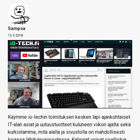
Sampsa
15.3.2018
Käymme io-techin toimituksen kesken läpi ajankohtaiset
IT-alan asiat ja uutuustuotteet kuluneen viikon ajalta sekä
kurkistamme, mitä alalla ja sivustolla on mahdollisesti
luvassa lähitulevaisuudessa. Katsojat voivat osallistua