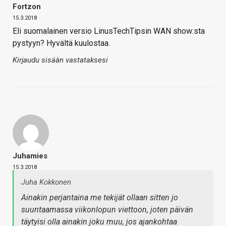
Fortzon
15.3.2018
Eli suomalainen versio LinusTechTipsin WAN show:sta
pystyyn? Hyvältä kuulostaa.
Kirjaudu sisään vastataksesi
Juhamies
15.3.2018
Juha Kokkonen
Ainakin perjantaina me tekijät ollaan sitten jo
suuntaamassa viikonlopun viettoon, joten päivän
täytyisi olla ainakin joku muu, jos ajankohtaa