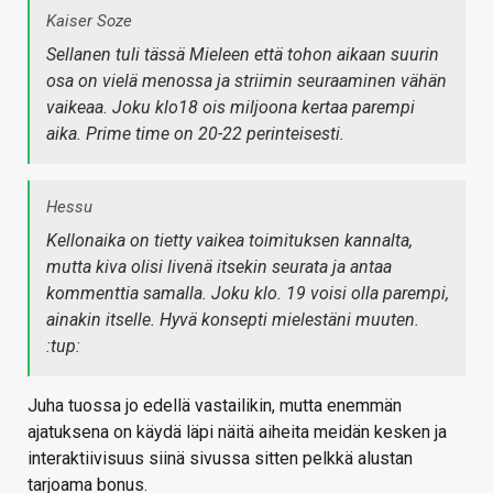
Kaiser Soze
Sellanen tuli tässä Mieleen että tohon aikaan suurin
osa on vielä menossa ja striimin seuraaminen vähän
vaikeaa. Joku klo18 ois miljoona kertaa parempi
aika. Prime time on 20-22 perinteisesti.
Hessu
Kellonaika on tietty vaikea toimituksen kannalta,
mutta kiva olisi livenä itsekin seurata ja antaa
kommenttia samalla. Joku klo. 19 voisi olla parempi,
ainakin itselle. Hyvä konsepti mielestäni muuten.
:tup:
Juha tuossa jo edellä vastailikin, mutta enemmän
ajatuksena on käydä läpi näitä aiheita meidän kesken ja
interaktiivisuus siinä sivussa sitten pelkkä alustan
tarjoama bonus.