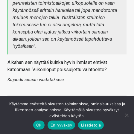
perinteisten toimistoaikojen ulkopuolella on vaan
käytännössä erittäin hankalaa tai jopa mahdotonta
muiden menojen takia. Yksittäisten striimien
tekemisessä tuo ei olisi ongelma, mutta tätä
konseptia olisi ajatus jatkaa viikottain samaan
aikaan, jolloin sen on käytännössä tapahduttava
"työaikaan".
Aikahan sen näyttää kuinka hyvin ihmiset ehtivät
katsomaan. Viikonloput poissuljettu vaihtoehto?
Kirjaudu sisään vastataksesi
Käytämme evästeitä sivuston toiminnoissa, ominaisuuksissa ja
liikenteen analysoinnissa. Käyttämällä sivustoa hyväksyt
evästeiden käytön.
Ok
En hyväksy
Lisätietoja