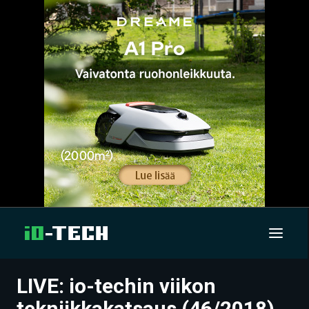
LIVE: io-techin viikon
UUTISET
tekniikkakatsaus (46/2018)