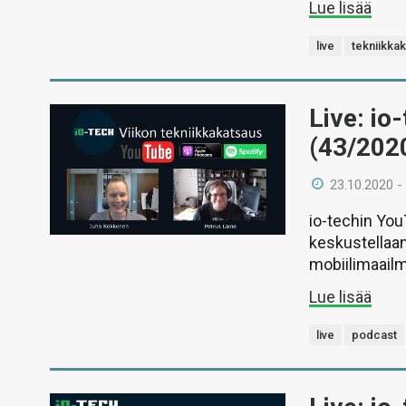
Lue lisää
live
tekniikka
Live: io
(43/202
23.10.2020 -
io-techin Yo
keskustellaan
mobiilimaail
Lue lisää
live
podcast