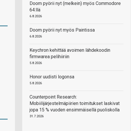
Doom pyörii nyt (melkein) myös Commodore
64:llä
6.8.2026
Doom pyörii nyt myös Paintissa
6.8.2026
Keychron kehittää avoimen lähdekoodin
firmwarea pelihiiriin
5.8.2026
Honor uudisti logonsa
5.8.2026
Counterpoint Research:
Mobiilijärjestelmäpiirien toimitukset laskivat
jopa 15 % vuoden ensimmäisellä puoliskolla
31.7.2026