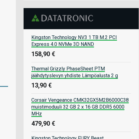
Kingston Technology NV3 1 TB M.2 PCI
Express 4.0 NVMe 3D NAND
158,90 €
Thermal Grizzly PhaseSheet PTM
jäähdytyslevyn yhdiste Lämpöalusta 2 g
13,90 €
Corsair Vengeance CMK32GX5M2B6000C38
muistimoduuli 32 GB 2 x 16 GB DDR5 6000
MHz
479,90 €
Kingston Technology FURY Beast