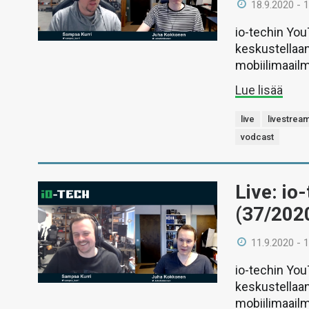
18.9.2020 - 
io-techin Yo
keskustellaan
mobiilimaail
Lue lisää
live
livestrea
vodcast
Live: io
(37/202
11.9.2020 - 
io-techin Yo
keskustellaan
mobiilimaail