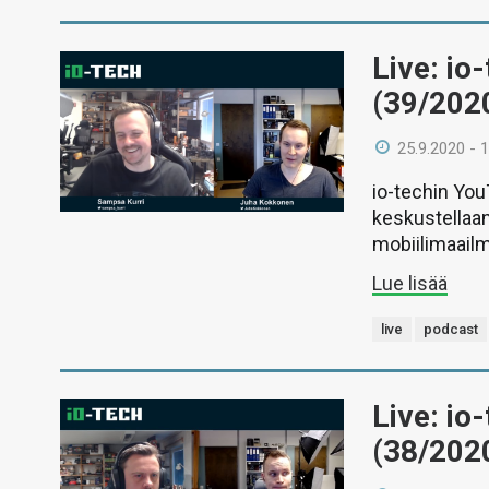
Live: io
(39/202
25.9.2020 - 
io-techin Yo
keskustellaan
mobiilimaail
Lue lisää
live
podcast
Live: io
(38/202