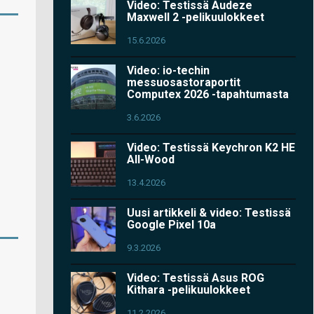
Video: Testissä Audeze
Maxwell 2 -pelikuulokkeet
15.6.2026
Video: io-techin
messuosastoraportit
Computex 2026 -tapahtumasta
3.6.2026
Video: Testissä Keychron K2 HE
All-Wood
13.4.2026
Uusi artikkeli & video: Testissä
Google Pixel 10a
9.3.2026
Video: Testissä Asus ROG
Kithara -pelikuulokkeet
11.2.2026