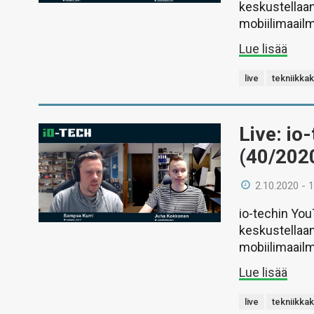
keskustellaan
mobiilimaail
Lue lisää
live
tekniikka
Live: io
(40/202
2.10.2020 - 
io-techin Yo
keskustellaan
mobiilimaail
Lue lisää
live
tekniikka