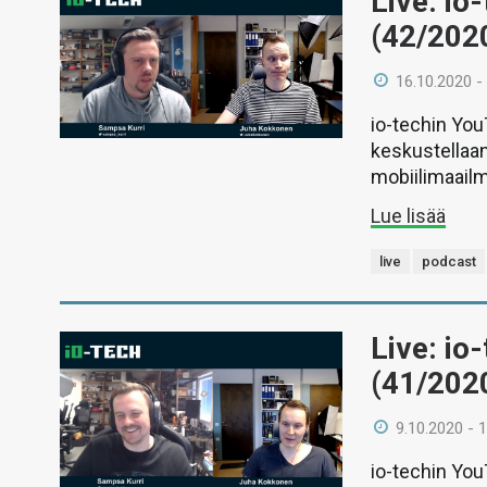
Live: io
(42/202
16.10.2020 -
io-techin Yo
keskustellaan
mobiilimaail
Lue lisää
live
podcast
Live: io
(41/202
9.10.2020 - 
io-techin Yo