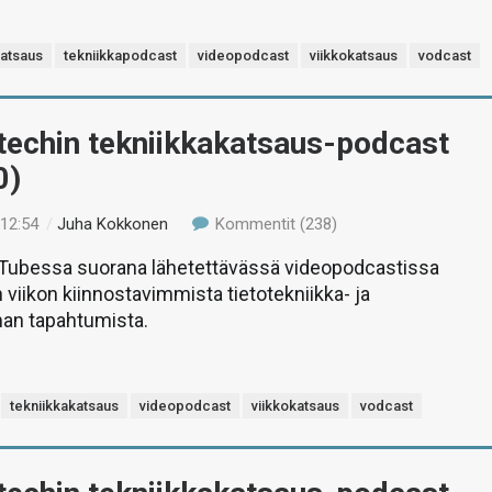
katsaus
tekniikkapodcast
videopodcast
viikkokatsaus
vodcast
-techin tekniikkakatsaus-podcast
0)
 12:54
/
Juha Kokkonen
Kommentit (238)
uTubessa suorana lähetettävässä videopodcastissa
 viikon kiinnostavimmista tietotekniikka- ja
man tapahtumista.
tekniikkakatsaus
videopodcast
viikkokatsaus
vodcast