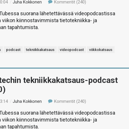
10:04
/
Juha Kokkonen
Kommentit (240)
uTubessa suorana lähetettävässä videopodcastissa
 viikon kiinnostavimmista tietotekniikka- ja
man tapahtumista.
m
podcast
tekniikkakatsaus
videopodcast
viikkokatsaus
-techin tekniikkakatsaus-podcast
0)
13:14
/
Juha Kokkonen
Kommentit (240)
uTubessa suorana lähetettävässä videopodcastissa
 viikon kiinnostavimmista tietotekniikka- ja
man tapahtumista.