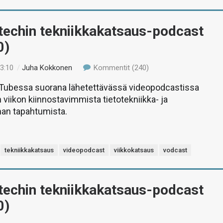
-techin tekniikkakatsaus-podcast
0)
13:10
/
Juha Kokkonen
Kommentit (240)
uTubessa suorana lähetettävässä videopodcastissa
 viikon kiinnostavimmista tietotekniikka- ja
man tapahtumista.
tekniikkakatsaus
videopodcast
viikkokatsaus
vodcast
-techin tekniikkakatsaus-podcast
0)