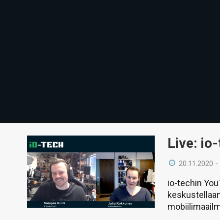
Live: io
20.11.2020 -
io-techin Yo
keskustellaan
mobiilimaail