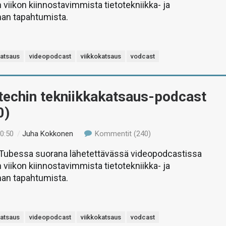
 viikon kiinnostavimmista tietotekniikka- ja
man tapahtumista.
katsaus
videopodcast
viikkokatsaus
vodcast
-techin tekniikkakatsaus-podcast
0)
10:50
/
Juha Kokkonen
Kommentit (240)
uTubessa suorana lähetettävässä videopodcastissa
 viikon kiinnostavimmista tietotekniikka- ja
man tapahtumista.
katsaus
videopodcast
viikkokatsaus
vodcast