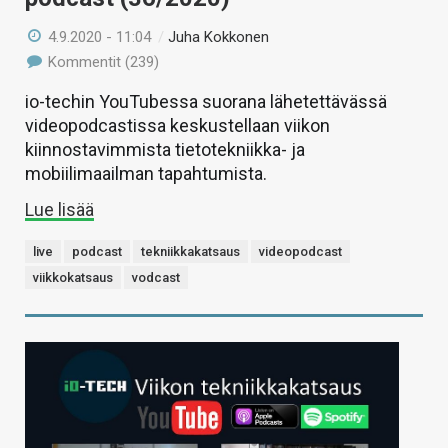
4.9.2020 - 11:04
/
Juha Kokkonen
Kommentit (239)
io-techin YouTubessa suorana lähetettävässä
videopodcastissa keskustellaan viikon
kiinnostavimmista tietotekniikka- ja
mobiilimaailman tapahtumista.
Lue lisää
live
podcast
tekniikkakatsaus
videopodcast
viikkokatsaus
vodcast