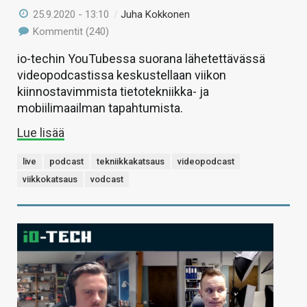
25.9.2020 - 13:10
/
Juha Kokkonen
Kommentit (240)
io-techin YouTubessa suorana lähetettävässä
videopodcastissa keskustellaan viikon
kiinnostavimmista tietotekniikka- ja
mobiilimaailman tapahtumista.
Lue lisää
live
podcast
tekniikkakatsaus
videopodcast
viikkokatsaus
vodcast