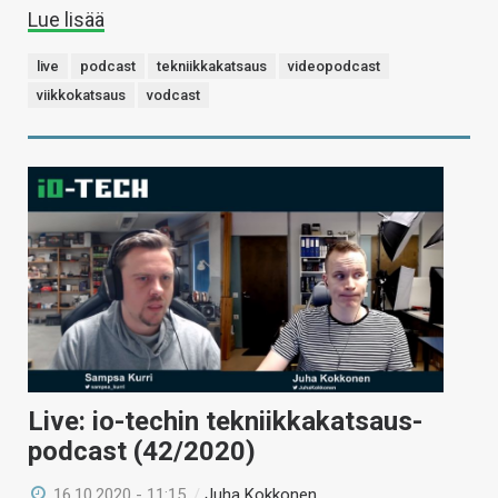
Lue lisää
live
podcast
tekniikkakatsaus
videopodcast
viikkokatsaus
vodcast
Live: io-techin tekniikkakatsaus-
podcast (42/2020)
16.10.2020 - 11:15
/
Juha Kokkonen