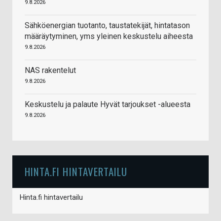
9.8.2026
Sähköenergian tuotanto, taustatekijät, hintatason
määräytyminen, yms yleinen keskustelu aiheesta
9.8.2026
NAS rakentelut
9.8.2026
Keskustelu ja palaute Hyvät tarjoukset -alueesta
9.8.2026
HINTA.FI HINTAVERTAILU
Hinta.fi hintavertailu