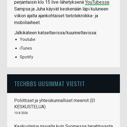
perjantaisin klo 15 live-lähetyksenä
YouTubessa
.
Sampsa ja Juha käyvät keskenään läpi kuluneen
viikon ajalta ajankohtaiset tietotekniikka- ja
mobiiliaiheet.
Jälkikäteen katseltavissa/kuunneltavissa:
Youtube
iTunes
Spotify
TECHBBS UUSIMMAT VIESTIT
Poliittiset ja yhteiskunnalliset meemit (EI
KESKUSTELUA)
10.8.2026
Keskustelua muualla kuin Suomessa tapahtuvasta