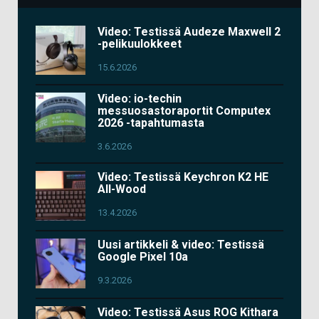
Video: Testissä Audeze Maxwell 2
-pelikuulokkeet
15.6.2026
Video: io-techin
messuosastoraportit Computex
2026 -tapahtumasta
3.6.2026
Video: Testissä Keychron K2 HE
All-Wood
13.4.2026
Uusi artikkeli & video: Testissä
Google Pixel 10a
9.3.2026
Video: Testissä Asus ROG Kithara