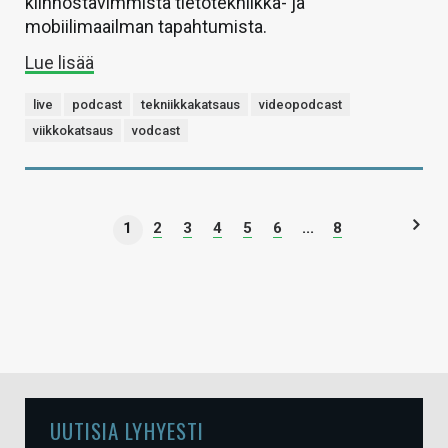
kiinnostavimmista tietotekniikka- ja
mobiilimaailman tapahtumista.
Lue lisää
live
podcast
tekniikkakatsaus
videopodcast
viikkokatsaus
vodcast
1
2
3
4
5
6
...
8
UUTISIA LYHYESTI