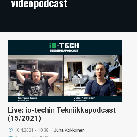
videopodcast
ARTIKKELIT
VIDEOT
TECHBBS
TIETOA
HINTA.FI
KAUPPA
VAIHDA TEEMA
Live: io-techin Tekniikkapodcast
HAKU
(15/2021)
16.4.2021 - 10:38
/
Juha Kokkonen