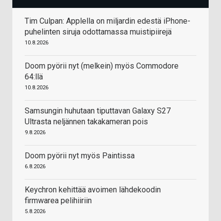
Tim Culpan: Applella on miljardin edestä iPhone-
puhelinten siruja odottamassa muistipiirejä
10.8.2026
Doom pyörii nyt (melkein) myös Commodore
64:llä
10.8.2026
Samsungin huhutaan tiputtavan Galaxy S27
Ultrasta neljännen takakameran pois
9.8.2026
Doom pyörii nyt myös Paintissa
6.8.2026
Keychron kehittää avoimen lähdekoodin
firmwarea pelihiiriin
5.8.2026