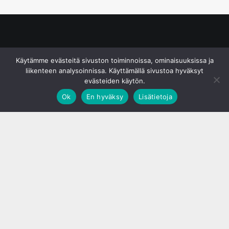
© S&J Media Oy
Käytämme evästeitä sivuston toiminnoissa, ominaisuuksissa ja
liikenteen analysoinnissa. Käyttämällä sivustoa hyväksyt
evästeiden käytön.
Ok
En hyväksy
Lisätietoja
;