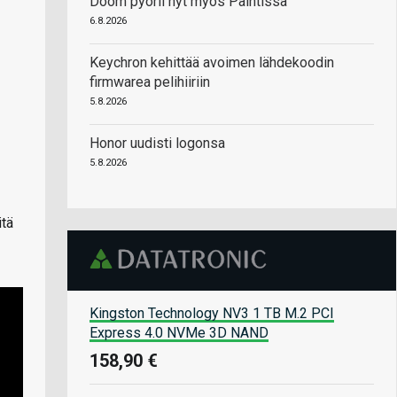
Doom pyörii nyt myös Paintissa
6.8.2026
Keychron kehittää avoimen lähdekoodin
firmwarea pelihiiriin
5.8.2026
Honor uudisti logonsa
5.8.2026
itä
Kingston Technology NV3 1 TB M.2 PCI
Express 4.0 NVMe 3D NAND
158,90 €