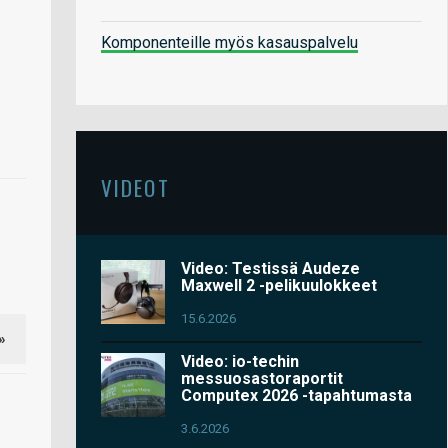
Komponenteille myös kasauspalvelu
VIDEOT
Video: Testissä Audeze
Maxwell 2 -pelikuulokkeet
15.6.2026
»
Video: io-techin
messuosastoraportit
Computex 2026 -tapahtumasta
3.6.2026