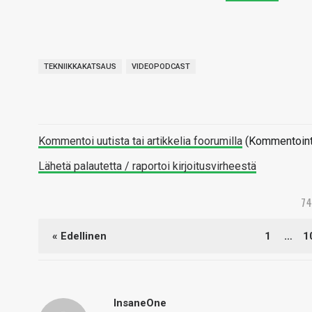
TEKNIIKKAKATSAUS
VIDEOPODCAST
Kommentoi uutista tai artikkelia foorumilla
(Kommentointi 
Lähetä palautetta / raportoi kirjoitusvirheestä
7
« Edellinen
1
…
1
InsaneOne