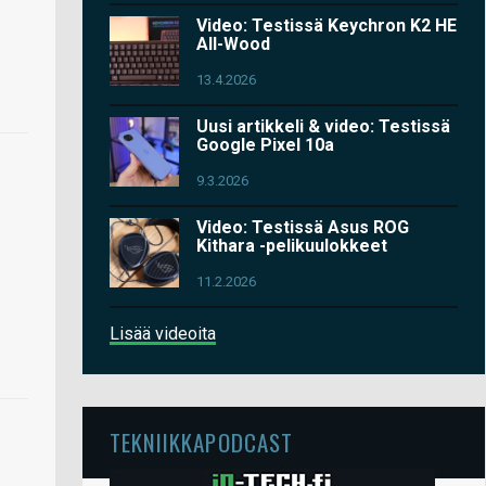
Video: Testissä Keychron K2 HE
All-Wood
13.4.2026
Uusi artikkeli & video: Testissä
Google Pixel 10a
9.3.2026
Video: Testissä Asus ROG
Kithara -pelikuulokkeet
11.2.2026
Lisää videoita
TEKNIIKKAPODCAST