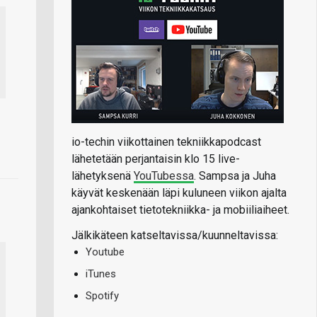
io-techin viikottainen tekniikkapodcast
lähetetään perjantaisin klo 15 live-
lähetyksenä
YouTubessa
. Sampsa ja Juha
käyvät keskenään läpi kuluneen viikon ajalta
ajankohtaiset tietotekniikka- ja mobiiliaiheet.
Jälkikäteen katseltavissa/kuunneltavissa:
Youtube
iTunes
Spotify