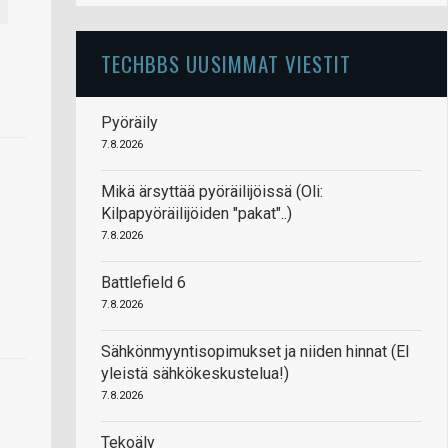
TECHBBS UUSIMMAT VIESTIT
Pyöräily
7.8.2026
Mikä ärsyttää pyöräilijöissä (Oli:
Kilpapyöräilijöiden "pakat"..)
7.8.2026
Battlefield 6
7.8.2026
Sähkönmyyntisopimukset ja niiden hinnat (EI
yleistä sähkökeskustelua!)
7.8.2026
Tekoäly