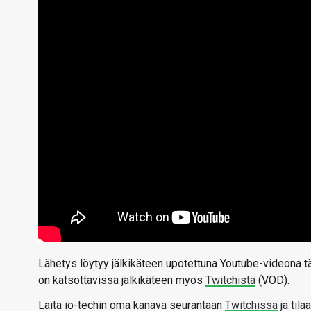
Lähetys löytyy jälkikäteen upotettuna Youtube-videona 
on katsottavissa jälkikäteen myös
Twitchistä
(VOD).
Laita io-techin oma kanava seurantaan
Twitchissä
ja til