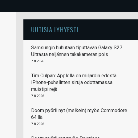
UUTISIA LYHYESTI
Samsungin huhutaan tiputtavan Galaxy S27
Ultrasta neljännen takakameran pois
7.8.2026
Tim Culpan: Applella on miljardin edestä
iPhone-puhelinten siruja odottamassa
muistipiirejä
7.8.2026
Doom pyörii nyt (melkein) myös Commodore
64:llä
7.8.2026