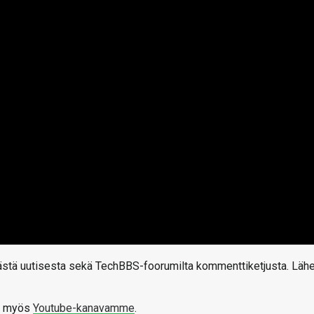
tästä uutisesta sekä TechBBS-foorumilta kommenttiketjusta. Läh
aa myös
Youtube-kanavamme
.