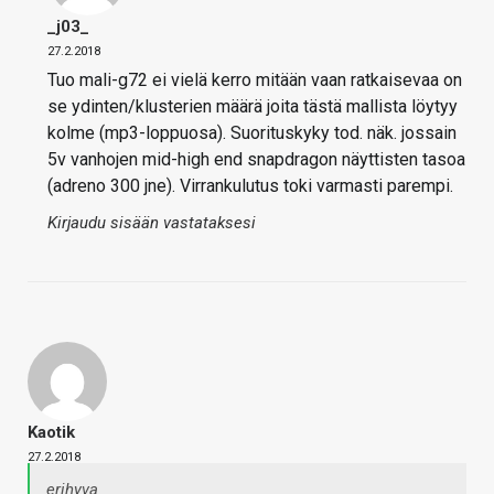
_j03_
27.2.2018
Tuo mali-g72 ei vielä kerro mitään vaan ratkaisevaa on
se ydinten/klusterien määrä joita tästä mallista löytyy
kolme (mp3-loppuosa). Suorituskyky tod. näk. jossain
5v vanhojen mid-high end snapdragon näyttisten tasoa
(adreno 300 jne). Virrankulutus toki varmasti parempi.
Kirjaudu sisään vastataksesi
Kaotik
27.2.2018
erihyva