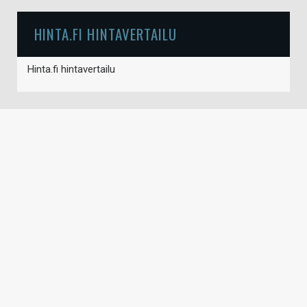
HINTA.FI HINTAVERTAILU
Hinta.fi hintavertailu