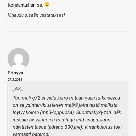
Korjaantuihan se.
Kirjaudu sisään vastataksesi
Erihyva
27.2.2018
_j03_
Tuo mali-g72 ei vielä kerro mitään vaan ratkaisevaa
on se ydinten/klusterien määrä joita tästä mallista
löytyy kolme (mp3-loppuosa). Suorituskyky tod. näk.
jossain 5v vanhojen mid-high end snapdragon
näyttisten tasoa (adreno 300 jne). Virrankulutus toki
varmasti parempi.