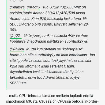
@erihyva
@Kaotik
Tuo G72MP3@800Mhz on
arviolta jotain Adreno 330/418/420/508 tasoa
Anandtechin Kirin 970 tuloksista laskettuna. Eli
SD835/Adreno 540 suorituskyvystä sellainen 20-
30%.
@_j03_
Eli tarjoaa juurikin sellaista 4-5v vanhaa
lippulaiva Snapdragon näyttiksen suorituskykyä.
@Raikku
Mutta kun otetaan se "kohdeyleisö"
huomioon niin suorituskyky on ihan kohdallaan. Jos
sitä lippulaiva tason suorituskykyä haluaa niin sitä
kyllä saa, latomalla lisää seteleitä tiskiin.
Älypuhelinten keskiluokkaanhan tämä piiri on
tarkoitettu, esim tuo Adreno 508:han löytyy
SD630:sta.
… mutta CPU-tehossa tämä on melkein tuplasti edellä
snapdragon 630stä, 630ssä on CPUssa pelkkiä in-order-