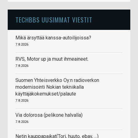
TECHBBS UUSIMMAT VIESTIT
Mikä ärsyttää kanssa-autoilijoissa?
7.8.2026
RVS, Motor up ja muut ihmeaineet.
7.8.2026
Suomen Yhteisverkko Oy:n radioverkon
modernisointi Nokian tekniikalla
käyttäjäkokemukset/palaute
7.8.2026
Via dolorosa (pelikone halvalla)
7.8.2026
Netin kauppapaikat(Tori, huuto, ebay, ...)