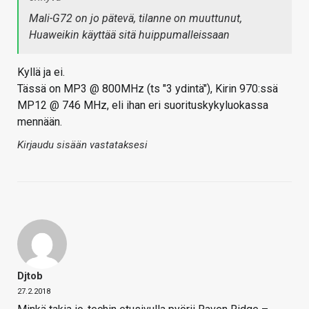
Mali-G72 on jo pätevä, tilanne on muuttunut,
Huaweikin käyttää sitä huippumalleissaan
Kyllä ja ei.
Tässä on MP3 @ 800MHz (ts "3 ydintä"), Kirin 970:ssä
MP12 @ 746 MHz, eli ihan eri suorituskykyluokassa
mennään.
Kirjaudu sisään vastataksesi
Djtob
27.2.2018