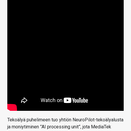
Tekoälyä puhelimeen tuo yhtiön NeuroPilot-tekoälyalusta
ja moniytiminen ”AI processing unit”, jota MediaTek