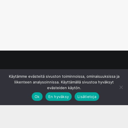
© S&J Media Oy
Käytämme evästeitä sivuston toiminnoissa, ominaisuuksissa ja
liikenteen analysoinnissa. Käyttämällä sivustoa hyväksyt
evästeiden käytön.
Ok
En hyväksy
Lisätietoja
;