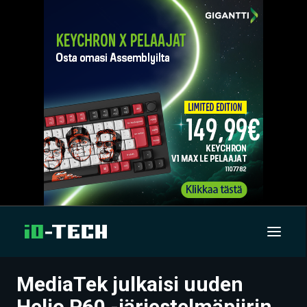
MediaTek julkaisi uuden
UUTISET
Helio P60 -järjestelmäpiirin