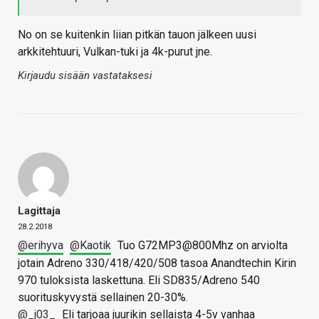
No on se kuitenkin liian pitkän tauon jälkeen uusi
arkkitehtuuri, Vulkan-tuki ja 4k-purut jne.
Kirjaudu sisään vastataksesi
Lagittaja
28.2.2018
@erihyva
@Kaotik
Tuo G72MP3@800Mhz on arviolta
jotain Adreno 330/418/420/508 tasoa Anandtechin Kirin
970 tuloksista laskettuna. Eli SD835/Adreno 540
suorituskyvystä sellainen 20-30%.
@_j03_
Eli tarjoaa juurikin sellaista 4-5v vanhaa