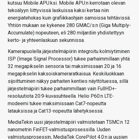
kutsuu Mobile APU:ksi. Mobile APU:n kerrotaan olevan
tekoälyyn liittyvissä laskuissa kaksi kertaa niin
energiatehokas kuin grafiikkaohjain samoissa tehtävissä.
Yhtiön mukaan se kykenee 280 GMAC/s:n (Giga Multiply-
Accumulate) nopeuteen, eli 280 miljardiin yhdistettyyn
kerto- ja yhteenlaskuun sekunnissa.
Kamerapuolella järjestelmäpiirin integroitu kolmiytiminen
ISP (Image Signal Processor) tukee parhaimmillaan yhtä
32 megapikselin sensoria tai maksimissaan 20 ja 16
megapikselin kaksoiskameraratkaisua. Keskiluokkaan
sijoittuminen näkyy parhaiten kenties näyttötuessa, sillä
järjestelmäpiiri tukee parhaimmillaan vain FullHD+-
resoluutiota 20:9-kuvasuhteella. Helio P60:n LTE-
modeemi tukee maksimissaan Cat7-nopeutta
latauksissa ja Cat13-nopeutta lähetyksessä.
MediaTekin uusi järjestelmäpiiri valmistetaan TSMC:n 12
nanometrin FinFET-valmistusprosessilla. Uuden
valmistusprosessin, MediaTek CorePilot 4.0:n ja uusien