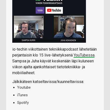
io-techin viikottainen tekniikkapodcast lähetetään
perjantaisin klo 15 live-lähetyksenä
YouTubessa
.
Sampsa ja Juha käyvät keskenään läpi kuluneen
viikon ajalta ajankohtaiset tietotekniikka- ja
mobiiliaiheet.
Jälkikäteen katseltavissa/kuunneltavissa:
Youtube
iTunes
Spotify