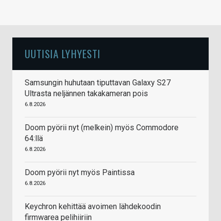
UUTISIA LYHYESTI
Samsungin huhutaan tiputtavan Galaxy S27
Ultrasta neljännen takakameran pois
6.8.2026
Doom pyörii nyt (melkein) myös Commodore
64:llä
6.8.2026
Doom pyörii nyt myös Paintissa
6.8.2026
Keychron kehittää avoimen lähdekoodin
firmwarea pelihiiriin