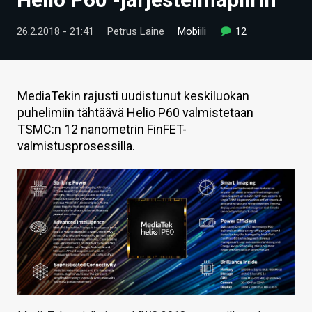
ARTIKKELIT
26.2.2018 - 21:41
Petrus Laine
Mobiili
12
VIDEOT
TECHBBS
MediaTekin rajusti uudistunut keskiluokan
TIETOA
puhelimiin tähtäävä Helio P60 valmistetaan
TSMC:n 12 nanometrin FinFET-
HINTA.FI
valmistusprosessilla.
KAUPPA
VAIHDA TEEMA
HAKU