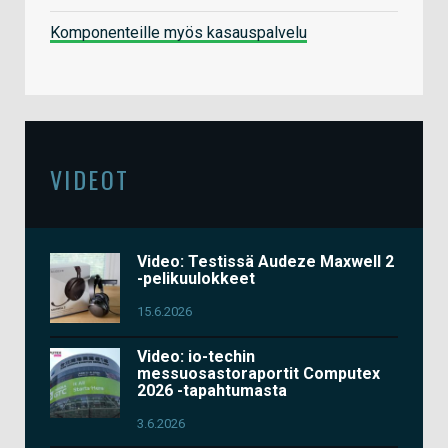
Komponenteille myös kasauspalvelu
VIDEOT
Video: Testissä Audeze Maxwell 2
-pelikuulokkeet
15.6.2026
Video: io-techin
messuosastoraportit Computex
2026 -tapahtumasta
3.6.2026