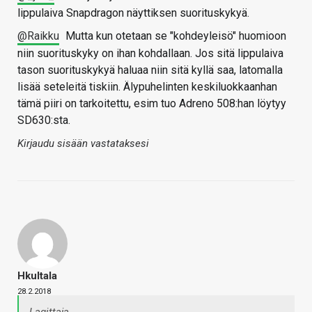
lippulaiva Snapdragon näyttiksen suorituskykyä.
@Raikku
Mutta kun otetaan se "kohdeyleisö" huomioon
niin suorituskyky on ihan kohdallaan. Jos sitä lippulaiva
tason suorituskykyä haluaa niin sitä kyllä saa, latomalla
lisää seteleitä tiskiin. Älypuhelinten keskiluokkaanhan
tämä piiri on tarkoitettu, esim tuo Adreno 508:han löytyy
SD630:sta.
Kirjaudu sisään vastataksesi
Hkultala
28.2.2018
Lagittaja