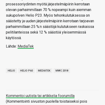
prosessoriydinten myötä järjestelmäpiirin kerrotaan
olevan parhaimmillaan 70 % nopeampi kuin aiemman
sukupolven Helio P23. Myös tehonkulutuksessa on
säästetty ja uuden järjestelmäpiirin kerrotaan tarjoavan
parhaimmillaan 25 %:n säästöjä kulutukseen raskaissa
pelitilanteissa sekä 12 % säästöä yleisemmässä
käytössä.
Lähde:
MediaTek
HELIO
HELIO P60
MEDIATEK
MWC 2018
Kommentoi uutista tai artikkelia foorumilla
(Kommentointi sivuston puolella toistaiseksi pois