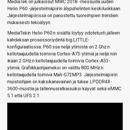
MediaTek on julkaissut MWC 2018 -messuilla uuden
Helio P60 -järjestelmäpiirin älypuhelinten keskiluokkaan.
Järjestelmäpiirissä on panostettu tuoreimpien trendien
mukaisesti tekoälyyn.
MediaTekin Helio P60:n sisältä löytyy odotetusti jälleen
kahdeksan prosessoriydintä big.LITTLE-
konfiguraatiossa. P60:ssa neljä ytimistä on 2 Ghz:n
kellotaajuudella toimivia Cortex-A73-ytimiä ja neljä niin
ikään 2 GHz:n kellotaajuudella toimivia Cortex-A53-
ytimiä. Grafiikkaohjaimeksi on valittu 800 MHz:n
kellotaajudella toimiva Mali-G72MP3. Järjestelmäpiirin
muistiohjain on kaksikanavainen ja tukee LPDDR4X-
3600-muistia ja tallennusratkaisuiksi käyvät sekä eMMC
5.1 että UFS 2.1.