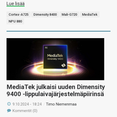
Lue lisää
Cortex-A725
Dimensity 8400
Mali-G720
MediaTek
NPU 880
MediaTek julkaisi uuden Dimensity
9400 -lippulaivajärjestelmäpiirinsä
9.10.2024 - 18:24
/
Timo Niemenmaa
Kommentit (0)