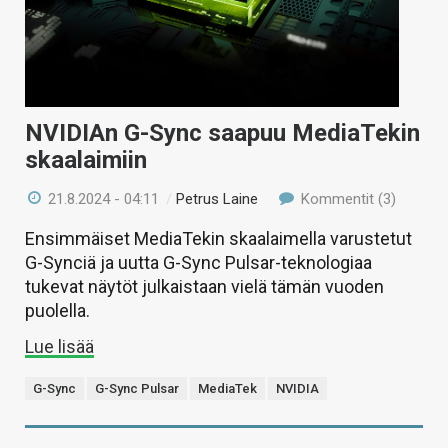
NVIDIAn G-Sync saapuu MediaTekin
skaalaimiin
21.8.2024 - 04:11
/
Petrus Laine
Kommentit (3)
Ensimmäiset MediaTekin skaalaimella varustetut
G-Synciä ja uutta G-Sync Pulsar-teknologiaa
tukevat näytöt julkaistaan vielä tämän vuoden
puolella.
Lue lisää
G-Sync
G-Sync Pulsar
MediaTek
NVIDIA