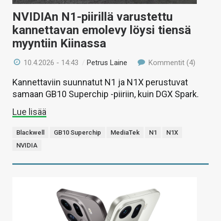
NVIDIAn N1-piirillä varustettu
kannettavan emolevy löysi tiensä
myyntiin Kiinassa
10.4.2026 - 14:43
/
Petrus Laine
Kommentit (4)
Kannettaviin suunnatut N1 ja N1X perustuvat
samaan GB10 Superchip -piiriin, kuin DGX Spark.
Lue lisää
Blackwell
GB10 Superchip
MediaTek
N1
N1X
NVIDIA