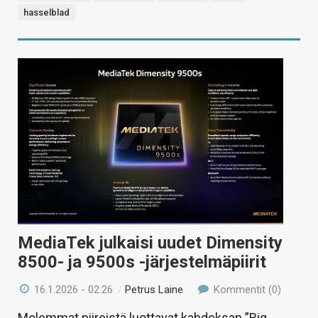
hasselblad
MediaTek julkaisi uudet Dimensity
8500- ja 9500s -järjestelmäpiirit
16.1.2026 - 02:26
/
Petrus Laine
Kommentit (0)
Molemmat piireistä luottavat kahdeksan ”Big