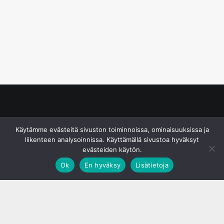
© S&J Media Oy
Käytämme evästeitä sivuston toiminnoissa, ominaisuuksissa ja
liikenteen analysoinnissa. Käyttämällä sivustoa hyväksyt
evästeiden käytön.
Ok
En hyväksy
Lisätietoja
;