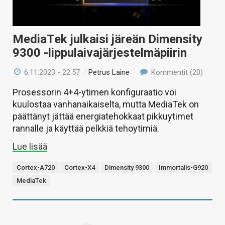
MediaTek julkaisi järeän Dimensity
9300 -lippulaivajärjestelmäpiirin
6.11.2023 - 22:57
/
Petrus Laine
Kommentit (20)
Prosessorin 4+4-ytimen konfiguraatio voi
kuulostaa vanhanaikaiselta, mutta MediaTek on
päättänyt jättää energiatehokkaat pikkuytimet
rannalle ja käyttää pelkkiä tehoytimiä.
Lue lisää
Cortex-A720
Cortex-X4
Dimensity 9300
Immortalis-G920
MediaTek