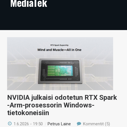
MediaTek
ARTIKKELIT
VIDEOT
TECHBBS
TIETOA
HINTA.FI
KAUPPA
VAIHDA TEEMA
NVIDIA julkaisi odotetun RTX Spark
-Arm-prosessorin Windows-
HAKU
tietokoneisiin
1.6.2026 - 19:50
/
Petrus Laine
Kommentit (5)