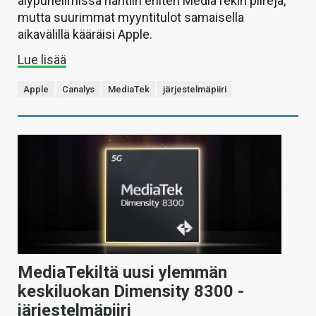
älypuhelimissa nähtiin eniten MediaTekin piirejä,
mutta suurimmat myyntitulot samaisella
aikavälillä kääräisi Apple.
Lue lisää
Apple
Canalys
MediaTek
järjestelmäpiiri
MediaTekiltä uusi ylemmän
keskiluokan Dimensity 8300 -
järjestelmäpiiri