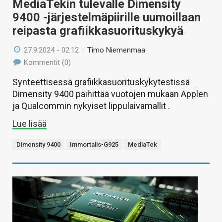
MediaTekin tulevalle Dimensity
9400 -järjestelmäpiirille uumoillaan
reipasta grafiikkasuorituskykyä
27.9.2024 - 02:12
/
Timo Niemenmaa
Kommentit (0)
Synteettisessä grafiikkasuorituskykytestissä
Dimensity 9400 päihittää vuotojen mukaan Applen
ja Qualcommin nykyiset lippulaivamallit .
Lue lisää
Dimensity 9400
Immortalis-G925
MediaTek