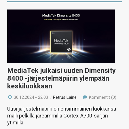
MediaTek julkaisi uuden Dimensity
8400 -järjestelmäpiirin ylempään
keskiluokkaan
30.12.2024 - 22:03
/
Petrus Laine
Kommentit (0)
Uusi järjestelmäpiiri on ensimmäinen luokkansa
malli pelkillä järeämmillä Cortex-A700-sarjan
ytimillä.