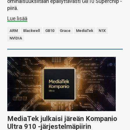
ominaisuuksiltaan epäilyttävästi GB10 Superchip -
piirä.
Lue lisää
ARM
Blackwell
GB10
Grace
MediaTek
N1X
NVIDIA
MediaTek julkaisi järeän Kompanio
Ultra 910 -järjestelmäpiirin