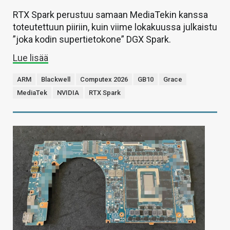
RTX Spark perustuu samaan MediaTekin kanssa
toteutettuun piiriin, kuin viime lokakuussa julkaistu
”joka kodin supertietokone” DGX Spark.
Lue lisää
ARM
Blackwell
Computex 2026
GB10
Grace
MediaTek
NVIDIA
RTX Spark