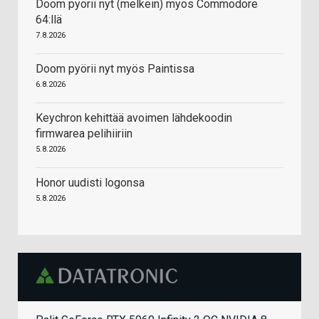
Doom pyörii nyt (melkein) myös Commodore
64:llä
7.8.2026
Doom pyörii nyt myös Paintissa
6.8.2026
Keychron kehittää avoimen lähdekoodin
firmwarea pelihiiriin
5.8.2026
Honor uudisti logonsa
5.8.2026