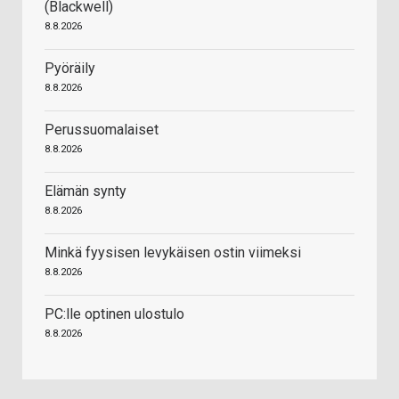
(Blackwell)
8.8.2026
Pyöräily
8.8.2026
Perussuomalaiset
8.8.2026
Elämän synty
8.8.2026
Minkä fyysisen levykäisen ostin viimeksi
8.8.2026
PC:lle optinen ulostulo
8.8.2026