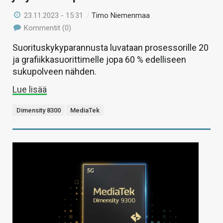
23.11.2023 - 15:31
/
Timo Niemenmaa
Kommentit (0)
Suorituskykyparannusta luvataan prosessorille 20
ja grafiikkasuorittimelle jopa 60 % edelliseen
sukupolveen nähden.
Lue lisää
Dimensity 8300
MediaTek