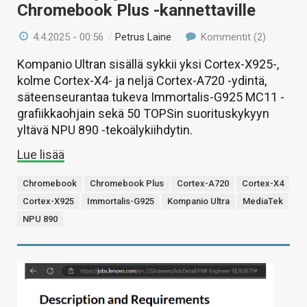
Chromebook Plus -kannettaville
4.4.2025 - 00:56
/
Petrus Laine
Kommentit (2)
Kompanio Ultran sisällä sykkii yksi Cortex-X925-,
kolme Cortex-X4- ja neljä Cortex-A720 -ydintä,
säteenseurantaa tukeva Immortalis-G925 MC11 -
grafiikkaohjain sekä 50 TOPSin suorituskykyyn
yltävä NPU 890 -tekoälykiihdytin.
Lue lisää
Chromebook
Chromebook Plus
Cortex-A720
Cortex-X4
Cortex-X925
Immortalis-G925
Kompanio Ultra
MediaTek
NPU 890