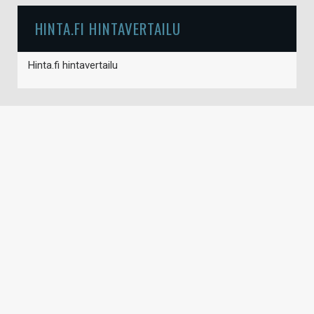
HINTA.FI HINTAVERTAILU
Hinta.fi hintavertailu