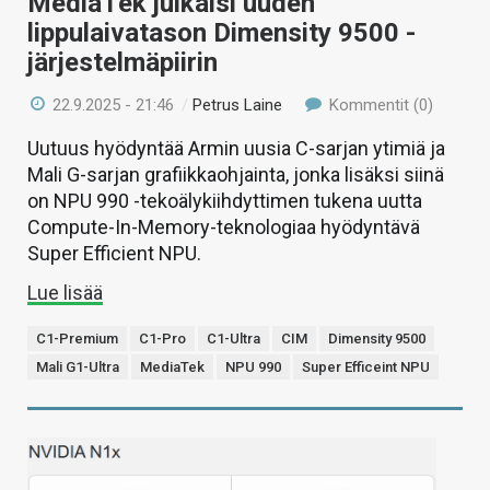
MediaTek julkaisi uuden
lippulaivatason Dimensity 9500 -
järjestelmäpiirin
22.9.2025 - 21:46
/
Petrus Laine
Kommentit (0)
Uutuus hyödyntää Armin uusia C-sarjan ytimiä ja
Mali G-sarjan grafiikkaohjainta, jonka lisäksi siinä
on NPU 990 -tekoälykiihdyttimen tukena uutta
Compute-In-Memory-teknologiaa hyödyntävä
Super Efficient NPU.
Lue lisää
C1-Premium
C1-Pro
C1-Ultra
CIM
Dimensity 9500
Mali G1-Ultra
MediaTek
NPU 990
Super Efficeint NPU