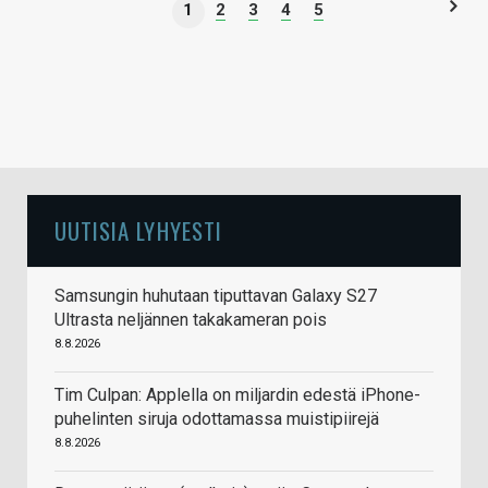
1
2
3
4
5
UUTISIA LYHYESTI
Samsungin huhutaan tiputtavan Galaxy S27
Ultrasta neljännen takakameran pois
8.8.2026
Tim Culpan: Applella on miljardin edestä iPhone-
puhelinten siruja odottamassa muistipiirejä
8.8.2026