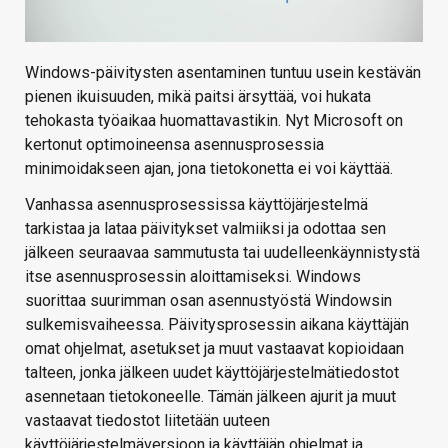
Windows-päivitysten asentaminen tuntuu usein kestävän
pienen ikuisuuden, mikä paitsi ärsyttää, voi hukata
tehokasta työaikaa huomattavastikin. Nyt Microsoft on
kertonut optimoineensa asennusprosessia
minimoidakseen ajan, jona tietokonetta ei voi käyttää.
Vanhassa asennusprosessissa käyttöjärjestelmä
tarkistaa ja lataa päivitykset valmiiksi ja odottaa sen
jälkeen seuraavaa sammutusta tai uudelleenkäynnistystä
itse asennusprosessin aloittamiseksi. Windows
suorittaa suurimman osan asennustyöstä Windowsin
sulkemisvaiheessa. Päivitysprosessin aikana käyttäjän
omat ohjelmat, asetukset ja muut vastaavat kopioidaan
talteen, jonka jälkeen uudet käyttöjärjestelmätiedostot
asennetaan tietokoneelle. Tämän jälkeen ajurit ja muut
vastaavat tiedostot liitetään uuteen
käyttöjärjestelmäversioon ja käyttäjän ohjelmat ja