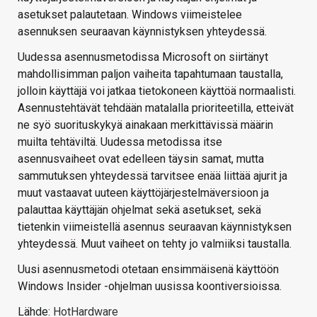
asetukset palautetaan. Windows viimeistelee
asennuksen seuraavan käynnistyksen yhteydessä.
Uudessa asennusmetodissa Microsoft on siirtänyt
mahdollisimman paljon vaiheita tapahtumaan taustalla,
jolloin käyttäjä voi jatkaa tietokoneen käyttöä normaalisti.
Asennustehtävät tehdään matalalla prioriteetilla, etteivät
ne syö suorituskykyä ainakaan merkittävissä määrin
muilta tehtäviltä. Uudessa metodissa itse
asennusvaiheet ovat edelleen täysin samat, mutta
sammutuksen yhteydessä tarvitsee enää liittää ajurit ja
muut vastaavat uuteen käyttöjärjestelmäversioon ja
palauttaa käyttäjän ohjelmat sekä asetukset, sekä
tietenkin viimeistellä asennus seuraavan käynnistyksen
yhteydessä. Muut vaiheet on tehty jo valmiiksi taustalla.
Uusi asennusmetodi otetaan ensimmäisenä käyttöön
Windows Insider -ohjelman uusissa koontiversioissa.
Lähde:
HotHardware