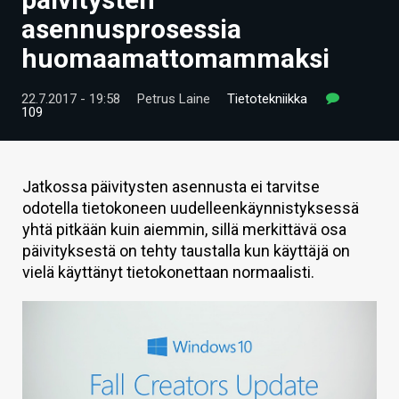
ARTIKKELIT
asennusprosessia
huomaamattomammaksi
VIDEOT
TECHBBS
22.7.2017 - 19:58
Petrus Laine
Tietotekniikka
109
TIETOA
HINTA.FI
Jatkossa päivitysten asennusta ei tarvitse
odotella tietokoneen uudelleenkäynnistyksessä
KAUPPA
yhtä pitkään kuin aiemmin, sillä merkittävä osa
VAIHDA TEEMA
päivityksestä on tehty taustalla kun käyttäjä on
vielä käyttänyt tietokonettaan normaalisti.
HAKU