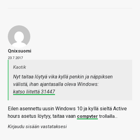
Qnixsuomi
23.7.2017
Kaotik
Nyt taitaa löytyä vika kyllä penkin ja näppiksen
välistä, ihan ajantasalla oleva Windows:
katso liitettä 31447
Eilen asennettu uusin Windows 10 ja kyllä sieltä Active
hours asetus löytyy, taitaa vaan
compvter
trollailla…
Kirjaudu sisään vastataksesi