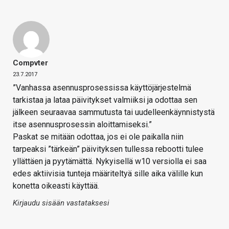
Compvter
23.7.2017
”Vanhassa asennusprosessissa käyttöjärjestelmä
tarkistaa ja lataa päivitykset valmiiksi ja odottaa sen
jälkeen seuraavaa sammutusta tai uudelleenkäynnistystä
itse asennusprosessin aloittamiseksi.”
Paskat se mitään odottaa, jos ei ole paikalla niin
tarpeaksi ”tärkeän” päivityksen tullessa rebootti tulee
yllättäen ja pyytämättä. Nykyisellä w10 versiolla ei saa
edes aktiivisia tunteja määriteltyä sille aika välille kun
konetta oikeasti käyttää.
Kirjaudu sisään vastataksesi