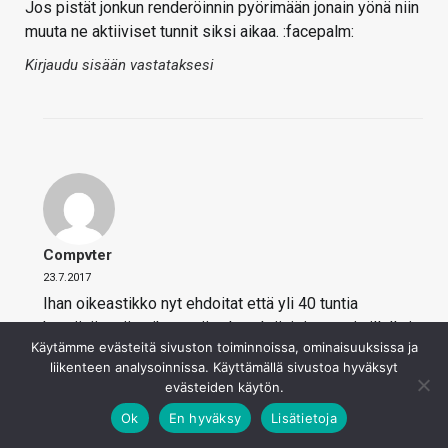
Jos pistät jonkun renderöinnin pyörimään jonain yönä niin
muuta ne aktiiviset tunnit siksi aikaa. :facepalm:
Kirjaudu sisään vastataksesi
Compvter
23.7.2017
Ihan oikeastikko nyt ehdoitat että yli 40 tuntia
kestävän työn aikana siirtelen aktiivisia tunteja illalla ja
Käytämme evästeitä sivuston toiminnoissa, ominaisuuksissa ja
ennen töihin lähtöä? Vaikka Microsoftin tiedetäänkin
liikenteen analysoinnissa. Käyttämällä sivustoa hyväksyt
stalkkaavan käyttäjiä, niin on tässä pieni mahdollisuus
evästeiden käytön.
ettei käyttäjää kiinnosta stalkata jatkuvasti mitä se
Ok
En hyväksy
Lisätietoja
käyttis sählää.