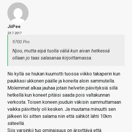
JiiPee
23.7.2017
9700 Pro
Njoo, mutta eipä tuolla väliä kun aivan hetkessä
ollaan jo taas salasanaa kirjoittamassa.
No kyllä se hiukan kuumotti tuossa viikko takaperin kun
paukkasi ukkonen päälle ja koneita aloin sammutella.
Molemmat alkaa jauhaa jotain helvetin päivityksiä sillä
hetkellä kun koneet pitäisi saada pois valtakunnan
verkosta. Toisen koneen jouduin väkisin sammuttamaan
vaikka päivittely oli kesken. Ja muutama minuutti sen
jälkeen löi sitten salama niin että sähköt lähti 10km
säteellä.
Siis varsinkii tuo ominaisuus on ärsyttävä että