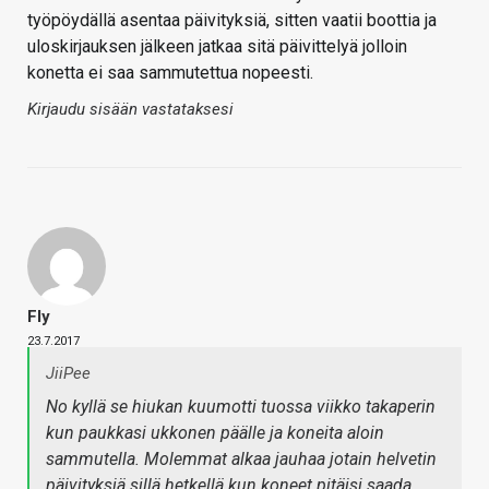
työpöydällä asentaa päivityksiä, sitten vaatii boottia ja
uloskirjauksen jälkeen jatkaa sitä päivittelyä jolloin
konetta ei saa sammutettua nopeesti.
Kirjaudu sisään vastataksesi
Fly
23.7.2017
JiiPee
No kyllä se hiukan kuumotti tuossa viikko takaperin
kun paukkasi ukkonen päälle ja koneita aloin
sammutella. Molemmat alkaa jauhaa jotain helvetin
päivityksiä sillä hetkellä kun koneet pitäisi saada