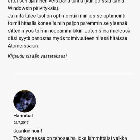
ettei sen ajaminen veis paria tuntia (kun poistaa turhia
Windowsin päivityksiä).
Ja mitä tulee tuohon optimointiin niin jos se optimointi
toimii hitaalla koneella niin paljon paremmin se yleensä
sitten myös toimii nopeammillakin. Joten siinä mielessä
olisi syytä panostaa myös toimivuuteen niissä hitaissa
Atomeissakin.
Kirjaudu sisään vastataksesi
Hannibal
22.7.2017
Juurikin noin!
Työhuoneessa on tehosauna, joka lämmittäisi vaikka