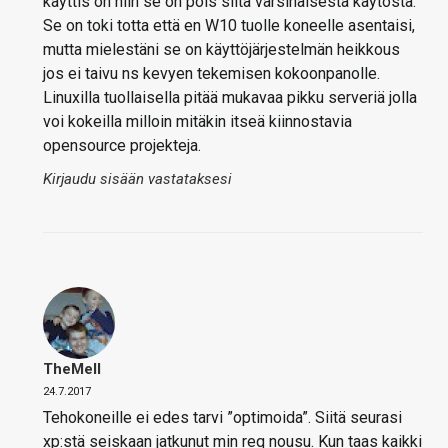
käyttis on niin se on pois siitä varsinaisesta käytöstä.
Se on toki totta että en W10 tuolle koneelle asentaisi,
mutta mielestäni se on käyttöjärjestelmän heikkous
jos ei taivu ns kevyen tekemisen kokoonpanolle.
Linuxilla tuollaisella pitää mukavaa pikku serveriä jolla
voi kokeilla milloin mitäkin itseä kiinnostavia
opensource projekteja.
Kirjaudu sisään vastataksesi
TheMeII
24.7.2017
Tehokoneille ei edes tarvi ”optimoida”. Siitä seurasi
xp:stä seiskaan jatkunut min req nousu. Kun taas kaikki