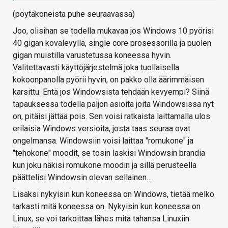
(pöytäkoneista puhe seuraavassa)
Joo, olisihan se todella mukavaa jos Windows 10 pyörisi
40 gigan kovalevyllä, single core prosessorilla ja puolen
gigan muistilla varustetussa koneessa hyvin.
Valitettavasti käyttöjärjestelmä joka tuollaisella
kokoonpanolla pyörii hyvin, on pakko olla äärimmäisen
karsittu. Entä jos Windowsista tehdään kevyempi? Siinä
tapauksessa todella paljon asioita joita Windowsissa nyt
on, pitäisi jättää pois. Sen voisi ratkaista laittamalla ulos
erilaisia Windows versioita, josta taas seuraa ovat
ongelmansa. Windowsiin voisi laittaa "romukone" ja
"tehokone" moodit, se tosin laskisi Windowsin brandia
kun joku näkisi romukone moodin ja sillä perusteella
päättelisi Windowsin olevan sellainen…
Lisäksi nykyisin kun koneessa on Windows, tietää melko
tarkasti mitä koneessa on. Nykyisin kun koneessa on
Linux, se voi tarkoittaa lähes mitä tahansa Linuxiin