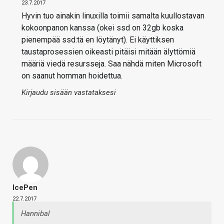
23.7.2017
Hyvin tuo ainakin linuxilla toimii samalta kuullostavan
kokoonpanon kanssa (okei ssd on 32gb koska
pienempää ssd:tä en löytänyt). Ei käyttiksen
taustaprosessien oikeasti pitäisi mitään älyttömiä
määriä viedä resursseja. Saa nähdä miten Microsoft
on saanut homman hoidettua.
Kirjaudu sisään vastataksesi
IcePen
22.7.2017
Hannibal