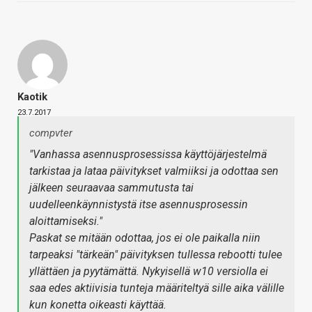
Kaotik
23.7.2017
compvter
"Vanhassa asennusprosessissa käyttöjärjestelmä
tarkistaa ja lataa päivitykset valmiiksi ja odottaa sen
jälkeen seuraavaa sammutusta tai
uudelleenkäynnistystä itse asennusprosessin
aloittamiseksi."
Paskat se mitään odottaa, jos ei ole paikalla niin
tarpeaksi "tärkeän" päivityksen tullessa rebootti tulee
yllättäen ja pyytämättä. Nykyisellä w10 versiolla ei
saa edes aktiivisia tunteja määriteltyä sille aika välille
kun konetta oikeasti käyttää.