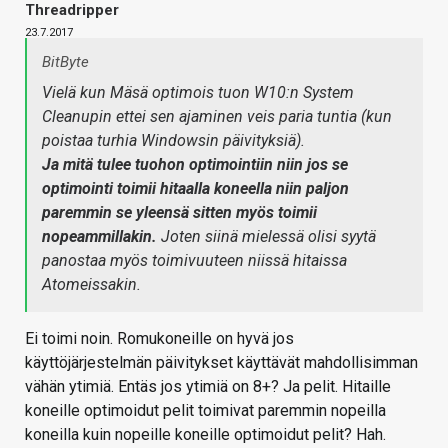
Threadripper
23.7.2017
BitByte
Vielä kun Mäsä optimois tuon W10:n System
Cleanupin ettei sen ajaminen veis paria tuntia (kun
poistaa turhia Windowsin päivityksiä).
Ja mitä tulee tuohon optimointiin niin jos se
optimointi toimii hitaalla koneella niin paljon
paremmin se yleensä sitten myös toimii
nopeammillakin.
Joten siinä mielessä olisi syytä
panostaa myös toimivuuteen niissä hitaissa
Atomeissakin.
Ei toimi noin. Romukoneille on hyvä jos
käyttöjärjestelmän päivitykset käyttävät mahdollisimman
vähän ytimiä. Entäs jos ytimiä on 8+? Ja pelit. Hitaille
koneille optimoidut pelit toimivat paremmin nopeilla
koneilla kuin nopeille koneille optimoidut pelit? Hah.