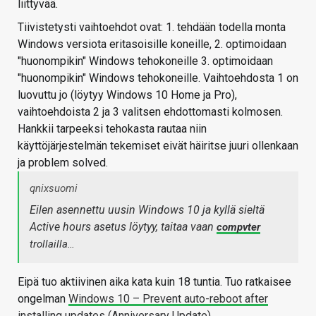
liittyvää.
Tiivistetysti vaihtoehdot ovat: 1. tehdään todella monta
Windows versiota eritasoisille koneille, 2. optimoidaan
"huonompikin" Windows tehokoneille 3. optimoidaan
"huonompikin" Windows tehokoneille. Vaihtoehdosta 1 on
luovuttu jo (löytyy Windows 10 Home ja Pro),
vaihtoehdoista 2 ja 3 valitsen ehdottomasti kolmosen.
Hankkii tarpeeksi tehokasta rautaa niin
käyttöjärjestelmän tekemiset eivät häiritse juuri ollenkaan
ja problem solved.
qnixsuomi
Eilen asennettu uusin Windows 10 ja kyllä sieltä
Active hours asetus löytyy, taitaa vaan
compvter
trollailla…
Eipä tuo aktiivinen aika kata kuin 18 tuntia. Tuo ratkaisee
ongelman
Windows 10 – Prevent auto-reboot after
installing updates (Anniversary Update)