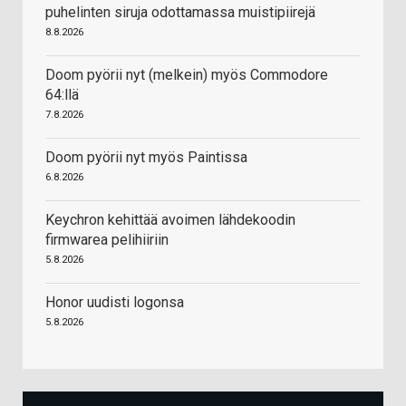
puhelinten siruja odottamassa muistipiirejä
8.8.2026
Doom pyörii nyt (melkein) myös Commodore
64:llä
7.8.2026
Doom pyörii nyt myös Paintissa
6.8.2026
Keychron kehittää avoimen lähdekoodin
firmwarea pelihiiriin
5.8.2026
Honor uudisti logonsa
5.8.2026