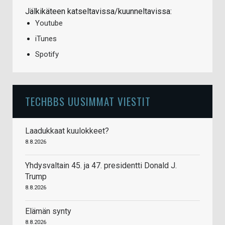
Jälkikäteen katseltavissa/kuunneltavissa:
Youtube
iTunes
Spotify
TECHBBS UUSIMMAT VIESTIT
Laadukkaat kuulokkeet?
8.8.2026
Yhdysvaltain 45. ja 47. presidentti Donald J.
Trump
8.8.2026
Elämän synty
8.8.2026