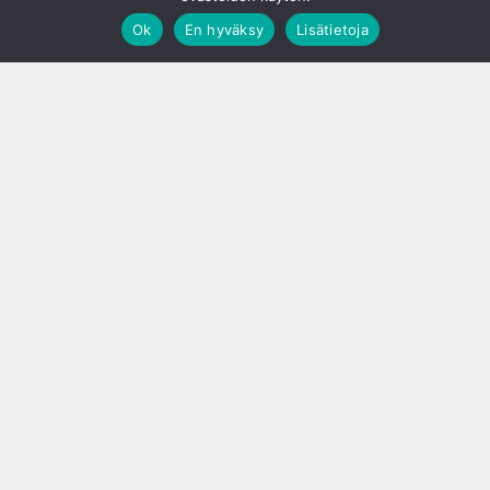
Ok
En hyväksy
Lisätietoja
;