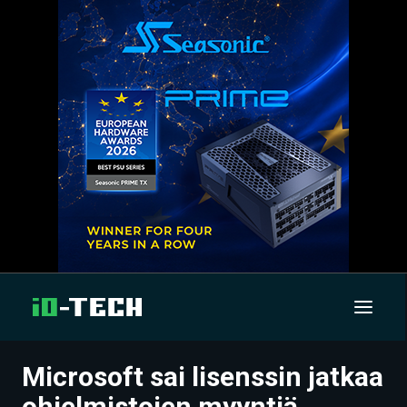
Microsoft sai lisenssin jatkaa
UUTISET
ohjelmistojen myyntiä