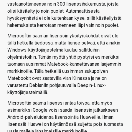
vastaanottaneensa noin 300 lisenssihakemusta, joista
olisi käsitelty jo noin puolet. Automaattisesta
hyväksynnästä ei ole kuitenkaan kyse, sillä käsitellyistä
hakemuksista kerrotaan menneen läpi vain noin puolet.
Microsoftin saaman lisenssin yksityiskohdat eivät ole
tällä hetkellä tiedossa, mutta lienee selvää, että ainakin
Windows-käyttöjärjestelmä kuuluu sallittuihin
ohjelmistoihin. Tämän myötä yhtiö pystyisi esimerkiksi
tuomaan uusimmat Matebook-kannettavansa laajemmin
markkinoille. Tällä hetkellä uusimman sukupolven
Matebookit ovat saatavilla vian Kiinassa ja ne on
varustettu Debianiin pohjautuvalla Deepin-Linux-
käyttöjärjestelmällä.
Microsoftin saama lisenssi antaa toivoa, että myös
esimerkiksi Google voisi saada lisenssin jatkaakseen
Android-palveluidensa lisensointia Huaweille. Ilman
lisenssiä Huawei on käytännössä suljettu pois tuomasta
uusia malleja länsimaisille markkinoille.