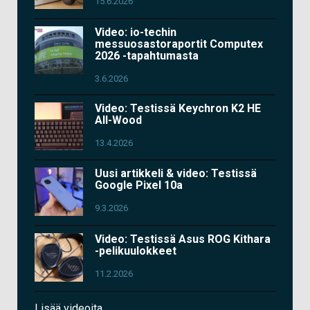
15.6.2026
Video: io-techin
messuosastoraportit Computex
2026 -tapahtumasta
3.6.2026
Video: Testissä Keychron K2 HE
All-Wood
13.4.2026
Uusi artikkeli & video: Testissä
Google Pixel 10a
9.3.2026
Video: Testissä Asus ROG Kithara
-pelikuulokkeet
11.2.2026
Lisää videoita