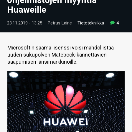
ARTIKKELIT
Huaweille
VIDEOT
23.11.2019 - 13:25
Petrus Laine
Tietotekniikka
4
TECHBBS
TIETOA
Microsoftin saama lisenssi voisi mahdollistaa
uuden sukupolven Matebook-kannettavien
HINTA.FI
saapumisen länsimarkkinoille.
KAUPPA
VAIHDA TEEMA
HAKU