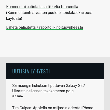
Kommentoi uutista tai artikkelia foorumilla
(Kommentointi sivuston puolella toistakseksi pois
käytöstä)
Lähetä palautetta / raportoi kirjoitusvirheestä
UUTISIA LYHYESTI
Samsungin huhutaan tiputtavan Galaxy S27
Ultrasta neljännen takakameran pois
8.8.2026
Tim Culpan: Applella on miljardin edestä iPhone-