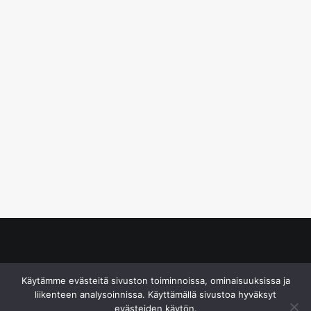
© S&J Media Oy
Käytämme evästeitä sivuston toiminnoissa, ominaisuuksissa ja
liikenteen analysoinnissa. Käyttämällä sivustoa hyväksyt
evästeiden käytön.