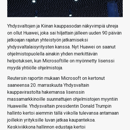
Yhdysvaltojen ja Kiinan kauppasodan näkyvimpiä uhreja
on ollut Huawei, joka sai hiljattain jälleen uuden 90 päivän
jatkoajan rajatun yhteistyön jatkamiseksi
yhdysvaltalaisyritysten kanssa. Nyt Huawei on saanut
ohjelmistopuolella ainakin yhden merkittävän
helpotuksen, kun Microsoftille on myönnetty lisenssi
myydä yhtiölle ohjelmistoja.
Reutersin raportin mukaan Microsoft on kertonut
saaneensa 20. marraskuuta Yhdysvaltain
kauppavirastolta hakemansa lisenssin
massamarkkinoille suunnattujen ohjelmistojen myyntiin
Huaweille. Yhdysvaltain presidentin Donald Trumpin
hallinto kertoi aiemmin tällä viikolla tulevansa antamaan
joillekin yrityksille luvan jatkaa kaupantekoa.
Keskiviikkona hallinnon edustaja kertoi