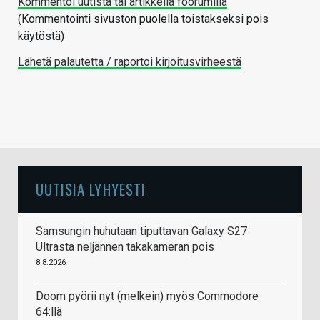
Kommentoi uutista tai artikkelia foorumilla
(Kommentointi sivuston puolella toistakseksi pois
käytöstä)
Lähetä palautetta / raportoi kirjoitusvirheestä
UUTISIA LYHYESTI
Samsungin huhutaan tiputtavan Galaxy S27
Ultrasta neljännen takakameran pois
8.8.2026
Doom pyörii nyt (melkein) myös Commodore
64:llä