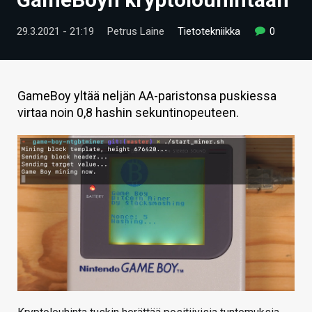
ARTIKKELIT
29.3.2021 - 21:19
Petrus Laine
Tietotekniikka
0
VIDEOT
TECHBBS
GameBoy yltää neljän AA-paristonsa puskiessa
TIETOA
virtaa noin 0,8 hashin sekuntinopeuteen.
HINTA.FI
KAUPPA
VAIHDA TEEMA
HAKU