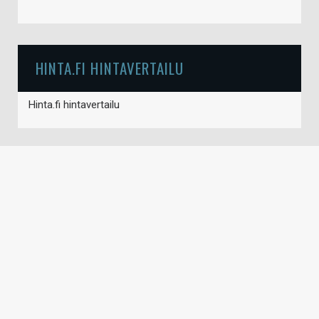
HINTA.FI HINTAVERTAILU
Hinta.fi hintavertailu