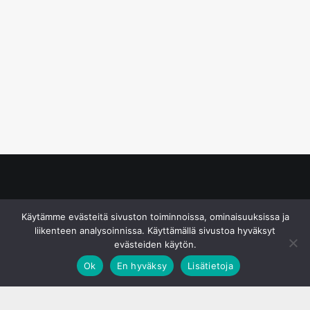
© S&J Media Oy
Käytämme evästeitä sivuston toiminnoissa, ominaisuuksissa ja
liikenteen analysoinnissa. Käyttämällä sivustoa hyväksyt
evästeiden käytön.
Ok
En hyväksy
Lisätietoja
;