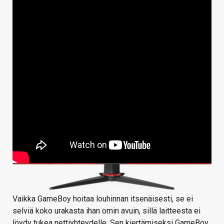
Vaikka GameBoy hoitaa louhinnan itsenäisesti, se ei
selviä koko urakasta ihan omin avuin, sillä laitteesta ei
löydy tukea nettiyhteydelle. Sen kiertämiseksi GameBoy