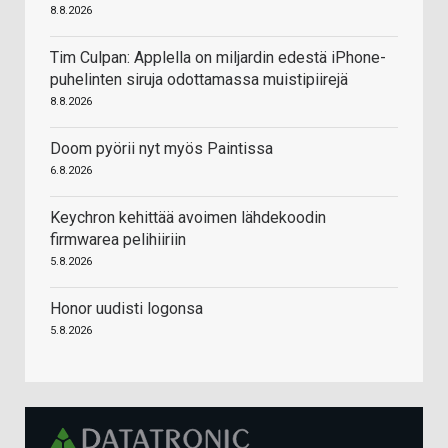
8.8.2026
Tim Culpan: Applella on miljardin edestä iPhone-
puhelinten siruja odottamassa muistipiirejä
8.8.2026
Doom pyörii nyt myös Paintissa
6.8.2026
Keychron kehittää avoimen lähdekoodin
firmwarea pelihiiriin
5.8.2026
Honor uudisti logonsa
5.8.2026