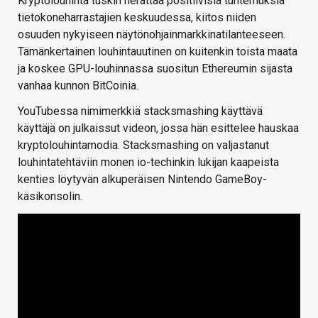
Kryptolouhinta tuskin herättää positiivisia tuntemuksia
tietokoneharrastajien keskuudessa, kiitos niiden
osuuden nykyiseen näytönohjainmarkkinatilanteeseen.
Tämänkertainen louhintauutinen on kuitenkin toista maata
ja koskee GPU-louhinnassa suositun Ethereumin sijasta
vanhaa kunnon BitCoinia.
YouTubessa nimimerkkiä stacksmashing käyttävä
käyttäjä on julkaissut videon, jossa hän esittelee hauskaa
kryptolouhintamodia. Stacksmashing on valjastanut
louhintatehtäviin monen io-techinkin lukijan kaapeista
kenties löytyvän alkuperäisen Nintendo GameBoy-
käsikonsolin.