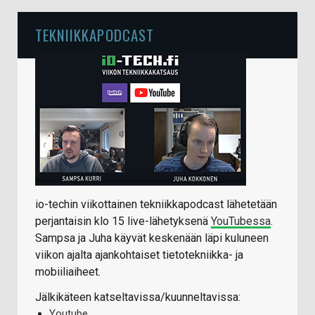
TEKNIIKKAPODCAST
io-techin viikottainen tekniikkapodcast lähetetään
perjantaisin klo 15 live-lähetyksenä
YouTubessa
.
Sampsa ja Juha käyvät keskenään läpi kuluneen
viikon ajalta ajankohtaiset tietotekniikka- ja
mobiiliaiheet.
Jälkikäteen katseltavissa/kuunneltavissa:
Youtube