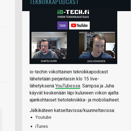
TEKNIIKKAPODCAST
io-techin viikottainen tekniikkapodcast
lähetetään perjantaisin klo 15 live-
lähetyksenä
YouTubessa
. Sampsa ja Juha
käyvät keskenään läpi kuluneen viikon ajalta
ajankohtaiset tietotekniikka- ja mobiiliaiheet.
Jälkikäteen katseltavissa/kuunneltavissa:
Youtube
iTunes