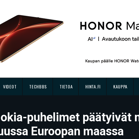
VIDEOT
TECHBBS
TIETOA
HINTA.FI
KAUPPA
kia-puhelimet päätyivät 
muussa Euroopan maassa