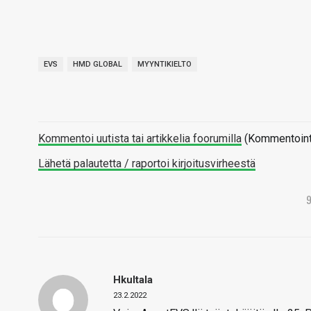
EVS
HMD GLOBAL
MYYNTIKIELTO
Kommentoi uutista tai artikkelia foorumilla
(Kommentointi 
Lähetä palautetta / raportoi kirjoitusvirheestä
Hkultala
23.2.2022