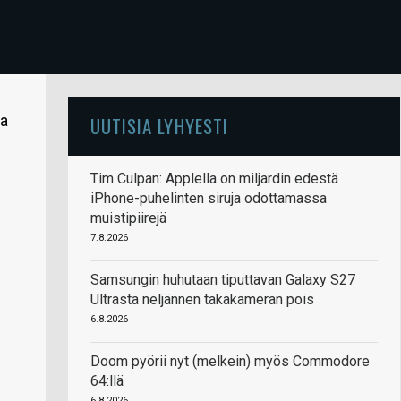
ia
UUTISIA LYHYESTI
Tim Culpan: Applella on miljardin edestä
iPhone-puhelinten siruja odottamassa
muistipiirejä
7.8.2026
Samsungin huhutaan tiputtavan Galaxy S27
Ultrasta neljännen takakameran pois
6.8.2026
Doom pyörii nyt (melkein) myös Commodore
64:llä
6.8.2026