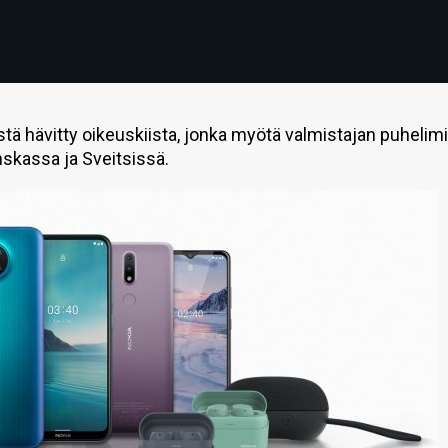
tä hävitty oikeuskiista, jonka myötä valmistajan puhelim
nskassa ja Sveitsissä.