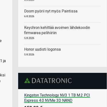
Doom pyörii nyt myös Paintissa
6.8.2026
Keychron kehittää avoimen lähdekoodin
firmwarea pelihiiriin
5.8.2026
e
Honor uudisti logonsa
5.8.2026
1 ja
äksi
n
Kingston Technology NV3 1 TB M.2 PCI
Express 4.0 NVMe 3D NAND