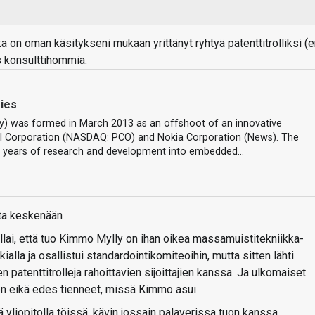
 on oman käsitykseni mukaan yrittänyt ryhtyä patenttitrolliksi (
s konsulttihommia.
ies
) was formed in March 2013 as an offshoot of an innovative
l Corporation (NASDAQ: PCO) and Nokia Corporation (News). The
n years of research and development into embedded…
etta keskenään
illai, että tuo Kimmo Mylly on ihan oikea massamuistitekniikka-
ialla ja osallistui standardointikomiteoihin, mutta sitten lähti
n patenttitrolleja rahoittavien sijoittajien kanssa. Ja ulkomaiset
imen eikä edes tienneet, missä Kimmo asui
 yliopitolla töissä, kävin jossain palaverissa tuon kanssa,