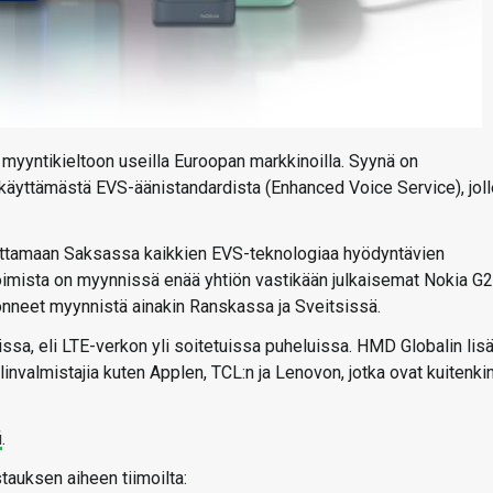
yyntikieltoon useilla Euroopan markkinoilla. Syynä on
käyttämästä EVS-äänistandardista (Enhanced Voice Service), joll
ttamaan Saksassa kaikkien EVS-teknologiaa hyödyntävien
imista on myynnissä enää yhtiön vastikään julkaisemat Nokia G2
onneet myynnistä ainakin Ranskassa ja Sveitsissä.
a, eli LTE-verkon yli soitetuissa puheluissa. HMD Globalin lis
valmistajia kuten Applen, TCL:n ja Lenovon, jotka ovat kuitenki
i
.
tauksen aiheen tiimoilta: