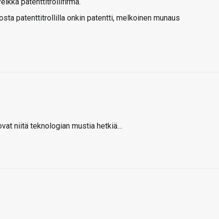
lkkä patenttitrollifirma.
sta patenttitrollilla onkin patentti, melkoinen munaus
vat niitä teknologian mustia hetkiä…