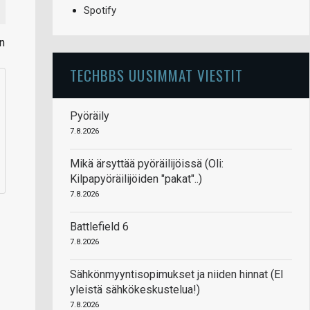
Spotify
en
TECHBBS UUSIMMAT VIESTIT
Pyöräily
7.8.2026
Mikä ärsyttää pyöräilijöissä (Oli:
Kilpapyöräilijöiden "pakat"..)
7.8.2026
Battlefield 6
7.8.2026
Sähkönmyyntisopimukset ja niiden hinnat (EI
yleistä sähkökeskustelua!)
7.8.2026