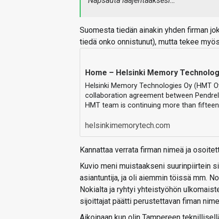
Napsauta laajentaaksesi…
Suomesta tiedän ainakin yhden firman joka
tiedä onko onnistunut), mutta tekee myö
Home – Helsinki Memory Technolog
Helsinki Memory Technologies Oy (HMT Oy
collaboration agreement between Pendrel
HMT team is continuing more than fiftee
helsinkimemorytech.com
Kannattaa verrata firman nimeä ja osoit
Kuvio meni muistaakseni suurinpiirtein s
asiantuntija, ja oli aiemmin töissä mm. Nok
Nokialta ja ryhtyi yhteistyöhön ulkomaiste
sijoittajat päätti perustettavan fiman n
Aikoinaan kun olin Tampereen teknillisellä