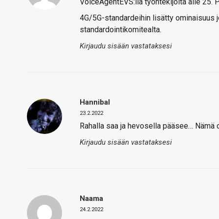
VoiceAgentEVS:llä työntekijöitä alle 25. Pe
4G/5G-standardeihin lisätty ominaisuus jo
standardointikomitealta.
Kirjaudu sisään vastataksesi
Hannibal
23.2.2022
Rahalla saa ja hevosella pääsee… Nämä o
Kirjaudu sisään vastataksesi
Naama
24.2.2022