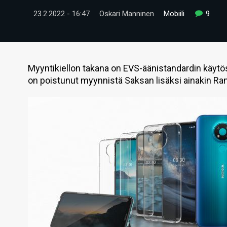
23.2.2022 - 16:47
Oskari Manninen
Mobiili
9
Myyntikiellon takana on EVS-äänistandardin käytös
on poistunut myynnistä Saksan lisäksi ainakin Ra