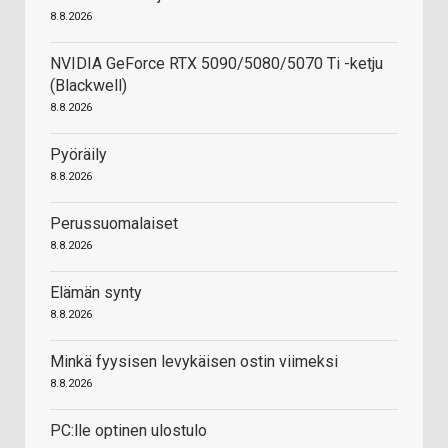
8.8.2026
NVIDIA GeForce RTX 5090/5080/5070 Ti -ketju
(Blackwell)
8.8.2026
Pyöräily
8.8.2026
Perussuomalaiset
8.8.2026
Elämän synty
8.8.2026
Minkä fyysisen levykäisen ostin viimeksi
8.8.2026
PC:lle optinen ulostulo