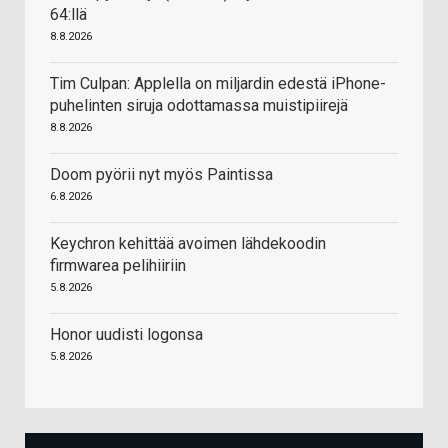
64:llä
8.8.2026
Tim Culpan: Applella on miljardin edestä iPhone-
puhelinten siruja odottamassa muistipiirejä
8.8.2026
Doom pyörii nyt myös Paintissa
6.8.2026
Keychron kehittää avoimen lähdekoodin
firmwarea pelihiiriin
5.8.2026
Honor uudisti logonsa
5.8.2026