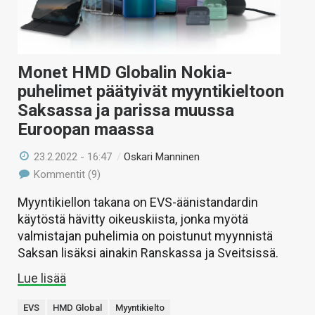
Monet HMD Globalin Nokia-
puhelimet päätyivät myyntikieltoon
Saksassa ja parissa muussa
Euroopan maassa
23.2.2022 - 16:47
/
Oskari Manninen
Kommentit (9)
Myyntikiellon takana on EVS-äänistandardin
käytöstä hävitty oikeuskiista, jonka myötä
valmistajan puhelimia on poistunut myynnistä
Saksan lisäksi ainakin Ranskassa ja Sveitsissä.
Lue lisää
EVS
HMD Global
Myyntikielto