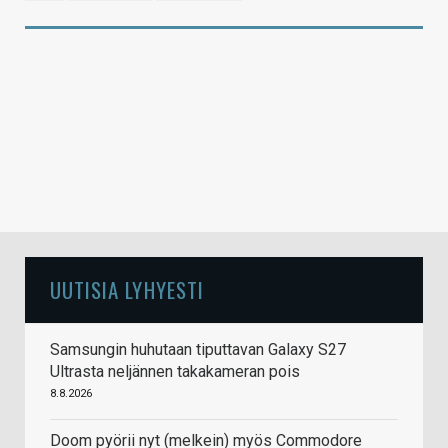
UUTISIA LYHYESTI
Samsungin huhutaan tiputtavan Galaxy S27
Ultrasta neljännen takakameran pois
8.8.2026
Doom pyörii nyt (melkein) myös Commodore