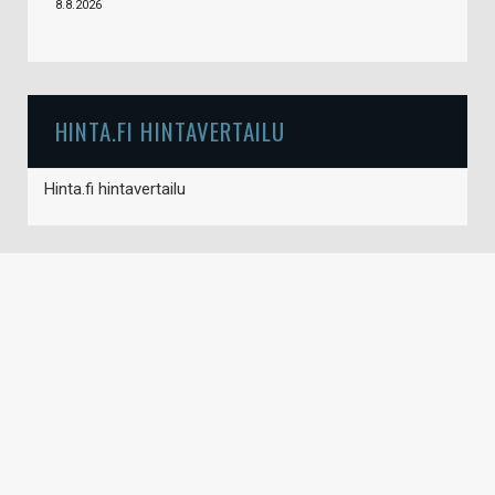
8.8.2026
HINTA.FI HINTAVERTAILU
Hinta.fi hintavertailu