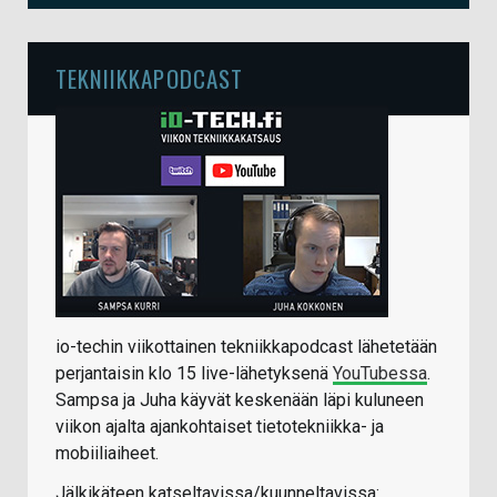
TEKNIIKKAPODCAST
io-techin viikottainen tekniikkapodcast lähetetään
perjantaisin klo 15 live-lähetyksenä
YouTubessa
.
Sampsa ja Juha käyvät keskenään läpi kuluneen
viikon ajalta ajankohtaiset tietotekniikka- ja
mobiiliaiheet.
Jälkikäteen katseltavissa/kuunneltavissa: