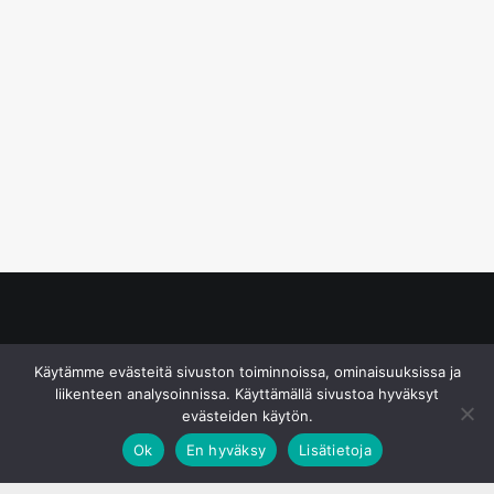
© S&J Media Oy
Käytämme evästeitä sivuston toiminnoissa, ominaisuuksissa ja
liikenteen analysoinnissa. Käyttämällä sivustoa hyväksyt
evästeiden käytön.
Ok
En hyväksy
Lisätietoja
;