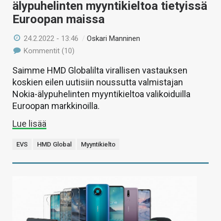
älypuhelinten myyntikieltoa tietyissä
Euroopan maissa
24.2.2022 - 13:46
/
Oskari Manninen
Kommentit (10)
Saimme HMD Globalilta virallisen vastauksen
koskien eilen uutisiin noussutta valmistajan
Nokia-älypuhelinten myyntikieltoa valikoiduilla
Euroopan markkinoilla.
Lue lisää
EVS
HMD Global
Myyntikielto