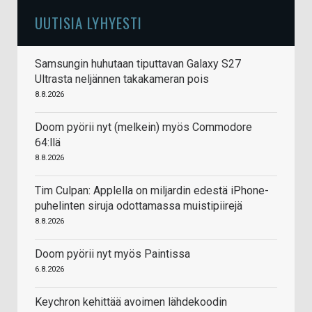
UUTISIA LYHYESTI
Samsungin huhutaan tiputtavan Galaxy S27
Ultrasta neljännen takakameran pois
8.8.2026
Doom pyörii nyt (melkein) myös Commodore
64:llä
8.8.2026
Tim Culpan: Applella on miljardin edestä iPhone-
puhelinten siruja odottamassa muistipiirejä
8.8.2026
Doom pyörii nyt myös Paintissa
6.8.2026
Keychron kehittää avoimen lähdekoodin