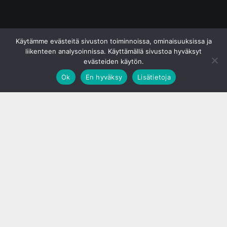
© S&J Media Oy
Käytämme evästeitä sivuston toiminnoissa, ominaisuuksissa ja
liikenteen analysoinnissa. Käyttämällä sivustoa hyväksyt
evästeiden käytön.
Ok
En hyväksy
Lisätietoja
;