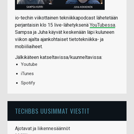
io-techin viikottainen tekniikkapodcast lähetetään
perjantaisin klo 15 live-lähetyksenä
YouTubessa
.
Sampsa ja Juha käyvät keskenään läpi kuluneen
viikon ajalta ajankohtaiset tietotekniikka- ja
mobiiliaiheet.
Jälkikäteen katseltavissa/kuunneltavissa:
Youtube
iTunes
Spotify
TECHBBS UUSIMMAT VIESTIT
Ajotavat ja liikennesäännöt