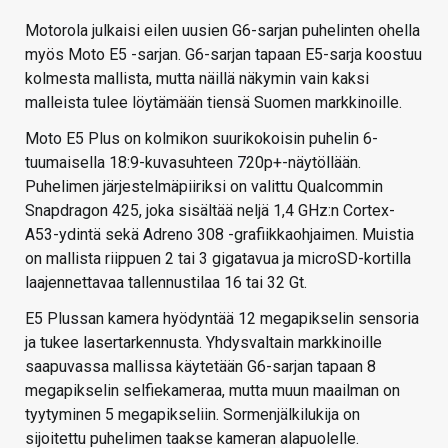
Motorola julkaisi eilen uusien G6-sarjan puhelinten ohella
myös Moto E5 -sarjan. G6-sarjan tapaan E5-sarja koostuu
kolmesta mallista, mutta näillä näkymin vain kaksi
malleista tulee löytämään tiensä Suomen markkinoille.
Moto E5 Plus on kolmikon suurikokoisin puhelin 6-
tuumaisella 18:9-kuvasuhteen 720p+-näytöllään.
Puhelimen järjestelmäpiiriksi on valittu Qualcommin
Snapdragon 425, joka sisältää neljä 1,4 GHz:n Cortex-
A53-ydintä sekä Adreno 308 -grafiikkaohjaimen. Muistia
on mallista riippuen 2 tai 3 gigatavua ja microSD-kortilla
laajennettavaa tallennustilaa 16 tai 32 Gt.
E5 Plussan kamera hyödyntää 12 megapikselin sensoria
ja tukee lasertarkennusta. Yhdysvaltain markkinoille
saapuvassa mallissa käytetään G6-sarjan tapaan 8
megapikselin selfiekameraa, mutta muun maailman on
tyytyminen 5 megapikseliin. Sormenjälkilukija on
sijoitettu puhelimen taakse kameran alapuolelle.