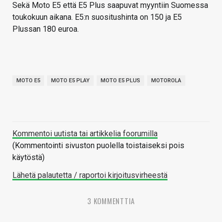
Sekä Moto E5 että E5 Plus saapuvat myyntiin Suomessa
toukokuun aikana. E5:n suositushinta on 150 ja E5
Plussan 180 euroa.
MOTO E5
MOTO E5 PLAY
MOTO E5 PLUS
MOTOROLA
Kommentoi uutista tai artikkelia foorumilla
(Kommentointi sivuston puolella toistaiseksi pois
käytöstä)
Lähetä palautetta / raportoi kirjoitusvirheestä
3 KOMMENTTIA