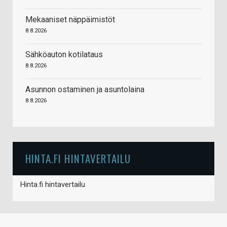
Mekaaniset näppäimistöt
8.8.2026
Sähköauton kotilataus
8.8.2026
Asunnon ostaminen ja asuntolaina
8.8.2026
HINTA.FI HINTAVERTAILU
Hinta.fi hintavertailu