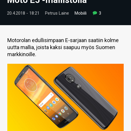
ARTIKKELIT
20.4.2018 - 18:21
Petrus Laine
Mobiili
3
VIDEOT
TECHBBS
Motorolan edullisimpaan E-sarjaan saatiin kolme
TIETOA
uutta mallia, joista kaksi saapuu myös Suomen
markkinoille.
HINTA.FI
KAUPPA
VAIHDA TEEMA
HAKU