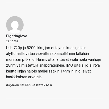
Fightinglove
21.4.2018
Uuh 720p ja 5200akku, jos ei täysin kustu jollain
älyttömällä virtaa vievällä ’ratkaisulla’ niin tällähän
mennään pitkälle. Harmi, että laittavat vielä noita vanhoja
28nm valmistettuja snapdragoneja, IMO pitäisi jo siirtyä
kautta linjan halpis malleissakin 14nm, niin olisivat
hankkimisen arvoisia.
Kirjaudu sisään vastataksesi