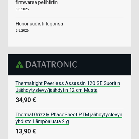
firmwarea pelihiiriin
5.8.2026
Honor uudisti logonsa
5.8.2026
Thermalright Peerless Assassin 120 SE Suoritin
Jäähdytyslevy/jäähdytin 12 cm Musta
34,90 €
Thermal Grizzly PhaseSheet PTM jäähdytyslevyn
yhdiste Lämpöalusta 2 g
13,90 €