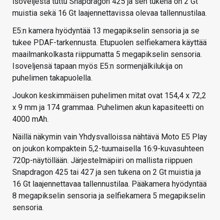
isoveljestä tuttu Snapdragon 425 ja sen tukena on 2 Gt
muistia sekä 16 Gt laajennettavissa olevaa tallennustilaa.
E5:n kamera hyödyntää 13 megapikselin sensoria ja se
tukee PDAF-tarkennusta. Etupuolen selfiekamera käyttää
maailmankolkasta riippumatta 5 megapikselin sensoria.
Isoveljensä tapaan myös E5:n sormenjälkilukija on
puhelimen takapuolella.
Joukon keskimmäisen puhelimen mitat ovat 154,4 x 72,2
x 9 mm ja 174 grammaa. Puhelimen akun kapasiteetti on
4000 mAh.
Näillä näkymin vain Yhdysvalloissa nähtävä Moto E5 Play
on joukon kompaktein 5,2-tuumaisella 16:9-kuvasuhteen
720p-näytöllään. Järjestelmäpiiri on mallista riippuen
Snapdragon 425 tai 427 ja sen tukena on 2 Gt muistia ja
16 Gt laajennettavaa tallennustilaa. Pääkamera hyödyntää
8 megapikselin sensoria ja selfiekamera 5 megapikselin
sensoria.