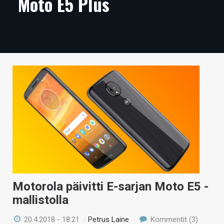
Moto E5 Plus
ARTIKKELIT
VIDEOT
TECHBBS
TIETOA
HINTA.FI
KAUPPA
VAIHDA TEEMA
Motorola päivitti E-sarjan Moto E5 -
HAKU
mallistolla
20.4.2018 - 18:21
/
Petrus Laine
Kommentit (3)