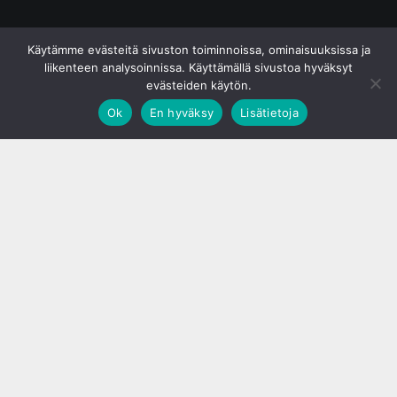
© S&J Media Oy
Käytämme evästeitä sivuston toiminnoissa, ominaisuuksissa ja
liikenteen analysoinnissa. Käyttämällä sivustoa hyväksyt
evästeiden käytön.
Ok
En hyväksy
Lisätietoja
;