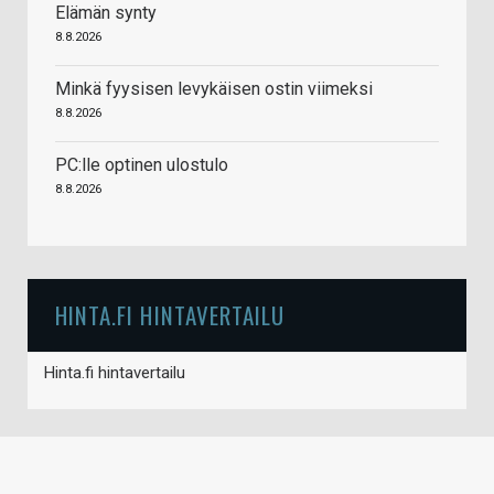
Elämän synty
8.8.2026
Minkä fyysisen levykäisen ostin viimeksi
8.8.2026
PC:lle optinen ulostulo
8.8.2026
HINTA.FI HINTAVERTAILU
Hinta.fi hintavertailu