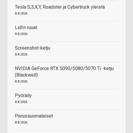
Tesla S,3,X,Y, Roadster ja Cybertruck yleistä
8.8.2026
Lidl:n ruuat
8.8.2026
Screenshot-ketju
8.8.2026
NVIDIA GeForce RTX 5090/5080/5070 Ti -ketju
(Blackwell)
8.8.2026
Pyöräily
8.8.2026
Perussuomalaiset
8.8.2026