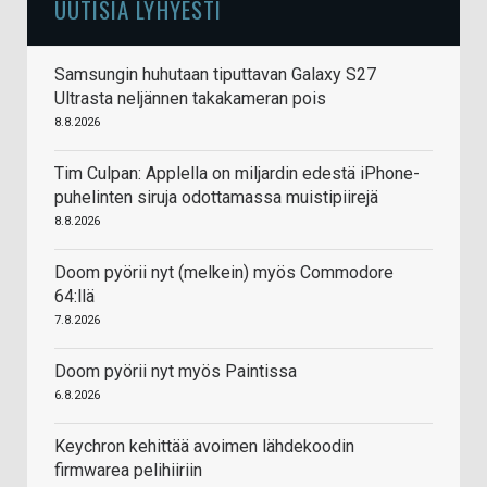
UUTISIA LYHYESTI
Samsungin huhutaan tiputtavan Galaxy S27
Ultrasta neljännen takakameran pois
8.8.2026
Tim Culpan: Applella on miljardin edestä iPhone-
puhelinten siruja odottamassa muistipiirejä
8.8.2026
Doom pyörii nyt (melkein) myös Commodore
64:llä
7.8.2026
Doom pyörii nyt myös Paintissa
6.8.2026
Keychron kehittää avoimen lähdekoodin
firmwarea pelihiiriin