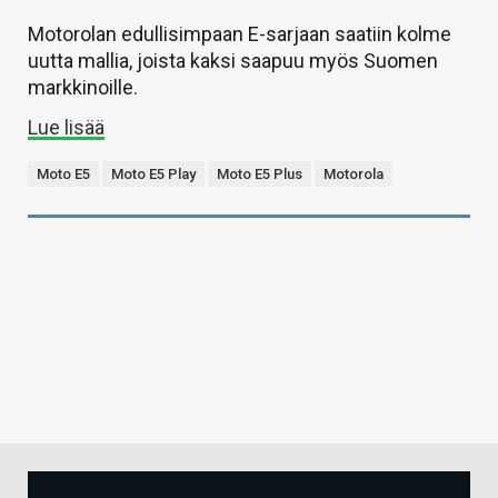
Motorolan edullisimpaan E-sarjaan saatiin kolme
uutta mallia, joista kaksi saapuu myös Suomen
markkinoille.
Lue lisää
Moto E5
Moto E5 Play
Moto E5 Plus
Motorola