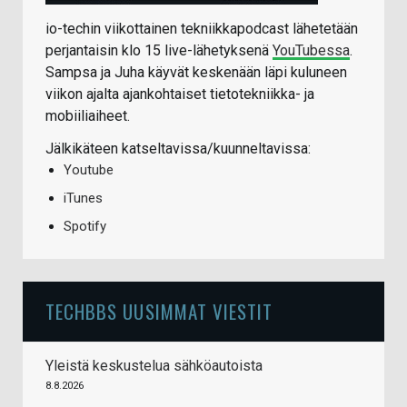
io-techin viikottainen tekniikkapodcast lähetetään
perjantaisin klo 15 live-lähetyksenä
YouTubessa
.
Sampsa ja Juha käyvät keskenään läpi kuluneen
viikon ajalta ajankohtaiset tietotekniikka- ja
mobiiliaiheet.
Jälkikäteen katseltavissa/kuunneltavissa:
Youtube
iTunes
Spotify
TECHBBS UUSIMMAT VIESTIT
Yleistä keskustelua sähköautoista
8.8.2026