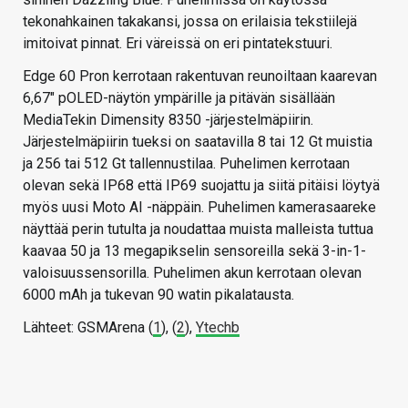
tekonahkainen takakansi, jossa on erilaisia tekstiilejä
imitoivat pinnat. Eri väreissä on eri pintatekstuuri.
Edge 60 Pron kerrotaan rakentuvan reunoiltaan kaarevan
6,67″ pOLED-näytön ympärille ja pitävän sisällään
MediaTekin Dimensity 8350 -järjestelmäpiirin.
Järjestelmäpiirin tueksi on saatavilla 8 tai 12 Gt muistia
ja 256 tai 512 Gt tallennustilaa. Puhelimen kerrotaan
olevan sekä IP68 että IP69 suojattu ja siitä pitäisi löytyä
myös uusi Moto AI -näppäin. Puhelimen kamerasaareke
näyttää perin tutulta ja noudattaa muista malleista tuttua
kaavaa 50 ja 13 megapikselin sensoreilla sekä 3-in-1-
valoisuussensorilla. Puhelimen akun kerrotaan olevan
6000 mAh ja tukevan 90 watin pikalatausta.
Lähteet: GSMArena (
1
), (
2
),
Ytechb