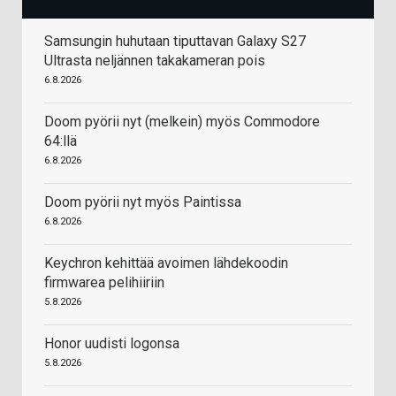
Samsungin huhutaan tiputtavan Galaxy S27
Ultrasta neljännen takakameran pois
6.8.2026
Doom pyörii nyt (melkein) myös Commodore
64:llä
6.8.2026
Doom pyörii nyt myös Paintissa
6.8.2026
Keychron kehittää avoimen lähdekoodin
firmwarea pelihiiriin
5.8.2026
Honor uudisti logonsa
5.8.2026