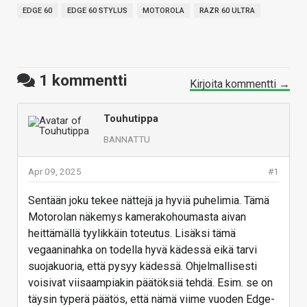
EDGE 60
EDGE 60 STYLUS
MOTOROLA
RAZR 60 ULTRA
1
kommentti
Kirjoita kommentti →
Touhutippa
BANNATTU
Apr 09, 2025
#1
Sentään joku tekee nättejä ja hyviä puhelimia. Tämä
Motorolan näkemys kamerakohoumasta aivan
heittämällä tyylikkäin toteutus. Lisäksi tämä
vegaaninahka on todella hyvä kädessä eikä tarvi
suojakuoria, että pysyy kädessä. Ohjelmallisesti
voisivat viisaampiakin päätöksiä tehdä. Esim. se on
täysin typerä päätös, että nämä viime vuoden Edge-