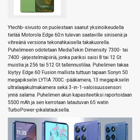
Ytechb-sivusto on puolestaan saanut yksinoikeudella
tietää Motorola Edge 60:n tulevan saataville sinisenä ja
vihreänä versiona tekonahkaisella takakuorella.
Puhelimeen odotetaan MediaTekin Dimensity 7300- tai
7400 -järjestelmäpiiriä, jonka pariksi saisi 8 tai 12 Gt
muistia ja 256 tai 512 Gt tallennustilaa. Puhelimen takaa
löytyy Edge 60 Fusion mallista tuttuun tapaan Sonyn 50
megapikselin LYTIA 700C -pääkamera, 13 megapikselin
ultralaajakulmakamera sekä 3-in-1-valoisuussensori
ynnä salama. Puhelimen akun kapasiteetiksi raportoidaan
5500 mAh ja sen kerrotaan latautuvan 65 watin
TurboPower-pikalatauksella.