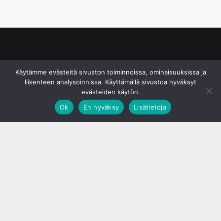
© S&J Media Oy
Käytämme evästeitä sivuston toiminnoissa, ominaisuuksissa ja
liikenteen analysoinnissa. Käyttämällä sivustoa hyväksyt
evästeiden käytön.
Ok
En hyväksy
Lisätietoja
;