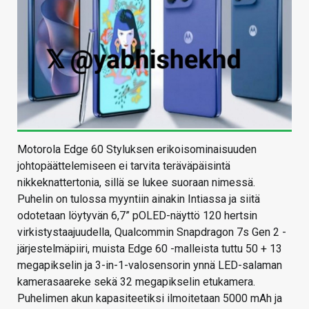
Motorola Edge 60 Styluksen erikoisominaisuuden
johtopäättelemiseen ei tarvita teräväpäisintä
nikkeknattertonia, sillä se lukee suoraan nimessä.
Puhelin on tulossa myyntiin ainakin Intiassa ja siitä
odotetaan löytyvän 6,7” pOLED-näyttö 120 hertsin
virkistystaajuudella, Qualcommin Snapdragon 7s Gen 2 -
järjestelmäpiiri, muista Edge 60 -malleista tuttu 50 + 13
megapikselin ja 3-in-1-valosensorin ynnä LED-salaman
kamerasaareke sekä 32 megapikselin etukamera.
Puhelimen akun kapasiteetiksi ilmoitetaan 5000 mAh ja