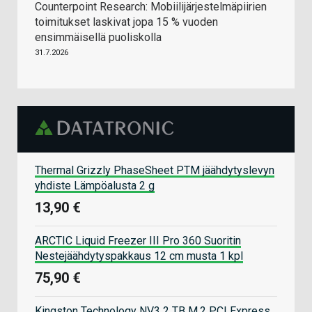
Counterpoint Research: Mobiilijärjestelmäpiirien
toimitukset laskivat jopa 15 % vuoden
ensimmäisellä puoliskolla
31.7.2026
Thermal Grizzly PhaseSheet PTM jäähdytyslevyn
yhdiste Lämpöalusta 2 g
13,90 €
ARCTIC Liquid Freezer III Pro 360 Suoritin
Nestejäähdytyspakkaus 12 cm musta 1 kpl
75,90 €
Kingston Technology NV3 2 TB M.2 PCI Express