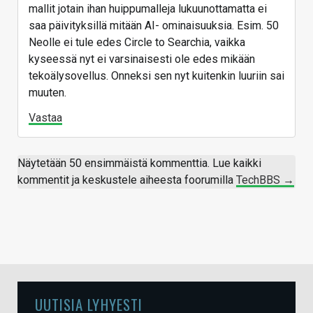
mallit jotain ihan huippumalleja lukuunottamatta ei
saa päivityksillä mitään AI- ominaisuuksia. Esim. 50
Neolle ei tule edes Circle to Searchia, vaikka
kyseessä nyt ei varsinaisesti ole edes mikään
tekoälysovellus. Onneksi sen nyt kuitenkin luuriin sai
muuten.
Vastaa
Näytetään 50 ensimmäistä kommenttia. Lue kaikki
kommentit ja keskustele aiheesta foorumilla
TechBBS →
UUTISIA LYHYESTI