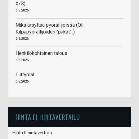
X/S)
6.8.2026
Mikä ärsyttää pyöräilijöissä (Oli:
Kilpapyöräilijöiden "pakat"..)
6.8.2026
Henkilökohtainen talous
6.8.2026
Liittymät
6.8.2026
HINTA.FI HINTAVERTAILU
Hinta.fi hintavertailu