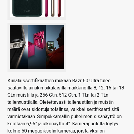
Kiinalaissertifikaattien mukaan Razr 60 Ultra tulee
saataville ainakin sikäläisillä markkinoilla 8, 12, 16 tai 18
Gt:n muistilla ja 256 Gt:n, 512 Gt:n, 1 Tt:n tai 2 Tt:n
tallennustilalla. Oletettavasti tallenustilan ja muistin
määrä ovat sidottuja toisiinsa, vaikkei sertifikaatti sitä
varmistakaan. Simpukkamallin puhelimen sisänäyttö on
kooltaan 6,96” ja ulkonäyttö 4”. Kamerapuolelta löytyy
kolme 50 megapikselin kameraa, joista yksi on