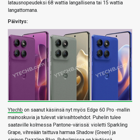
latausnopeudeksi 68 wattia langallisena tai 15 wattia
langattomana.
Päivitys:
Ytechb
on saanut käsiinsä nyt myös Edge 60 Pro -mallin
mainoskuvia ja tulevat värivaihtoehdot. Puhelin tulee
saataville kolmessa Pantone-värissä: violetti Sparkling
Grape, vihreään taittuva harmaa Shadow (Green) ja
sininen Dazzling Blue. Puhelimissa on käytössä