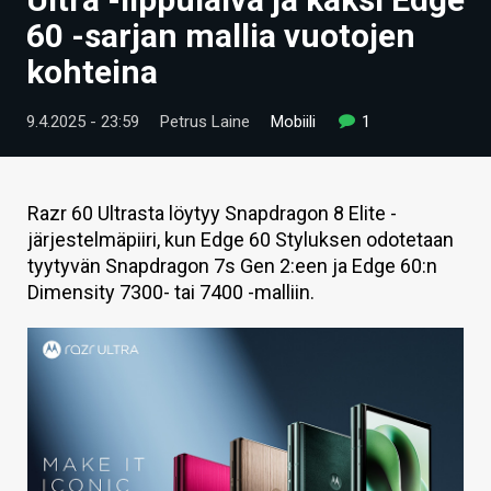
ARTIKKELIT
60 -sarjan mallia vuotojen
kohteina
VIDEOT
TECHBBS
9.4.2025 - 23:59
Petrus Laine
Mobiili
1
TIETOA
HINTA.FI
Razr 60 Ultrasta löytyy Snapdragon 8 Elite -
järjestelmäpiiri, kun Edge 60 Styluksen odotetaan
KAUPPA
tyytyvän Snapdragon 7s Gen 2:een ja Edge 60:n
Dimensity 7300- tai 7400 -malliin.
VAIHDA TEEMA
HAKU