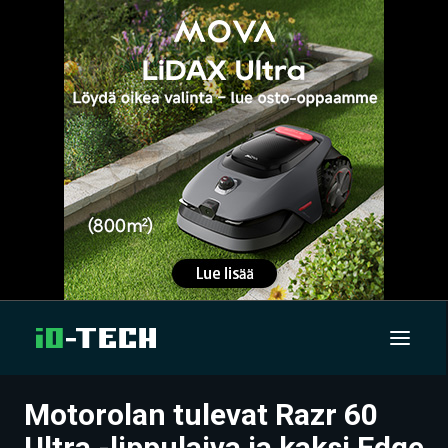
Motorolan tulevat Razr 60
UUTISET
Ultra -lippulaiva ja kaksi Edge