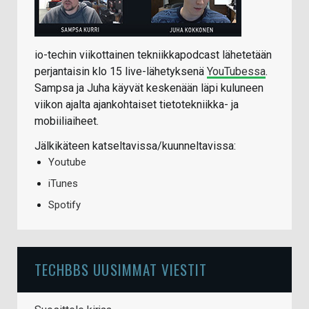
io-techin viikottainen tekniikkapodcast lähetetään
perjantaisin klo 15 live-lähetyksenä
YouTubessa
.
Sampsa ja Juha käyvät keskenään läpi kuluneen
viikon ajalta ajankohtaiset tietotekniikka- ja
mobiiliaiheet.
Jälkikäteen katseltavissa/kuunneltavissa:
Youtube
iTunes
Spotify
TECHBBS UUSIMMAT VIESTIT